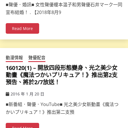
ccsx
■聲優．婚訊■ 女性聲優榎本温子和男聲優石井マーク一同
宣布結婚！ . 【2018年8月9
Read More
動漫情報
聲優配音
160120(1) – 開放四段形態變身、光之美少女
動畫《魔法つかいプリキュア！》推出第2支
預告、將於2/7放送！
2016 年 1 月 20 日
ccsx
■新番組．聲優．YouTube■ 光之美少女新動畫《魔法つ
かいプリキュア！》推出第二支預