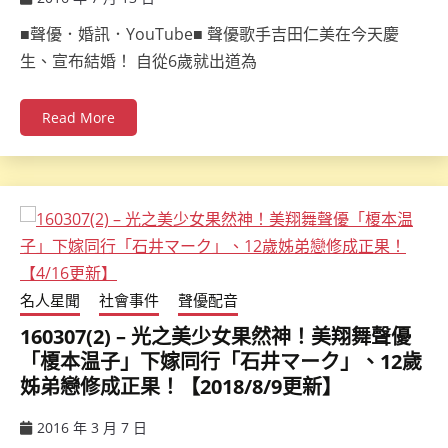
ccsx
■聲優．婚訊．YouTube■ 聲優歌手吉田仁美在今天慶
生、宣布結婚！ 自從6歲就出道為
Read More
名人星聞
社會事件
聲優配音
160307(2) – 光之美少女果然神！美翔舞聲優
「榎本温子」下嫁同行「石井マーク」、12歲
姊弟戀修成正果！【2018/8/9更新】
2016 年 3 月 7 日