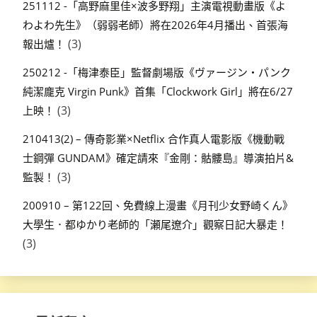
251112 -「高野麻里佳×波多野翔」主演電視動畫版《よ
わよわ先生》（弱弱老師）將在2026年4月播出、首張海
(3)
報出爐！
250212 -「梅津泰臣」監督劇場版《ヴァージン・パンク
純潔龐克 Virgin Punk》首集「Clockwork Girl」將在6/27
(3)
上映！
210413(2) – 傳奇影業×Netflix 合作真人電影版《機動戰
士鋼彈 GUNDAM》確定請來『金剛：骷髏島』導演拍片&
(3)
監製！
200910 – 第122回、免費線上漫畫《月刊少女野崎くん》
大學生．都ゆかり老師的「瀬尾遼介」觀察日記大暴走！
(3)