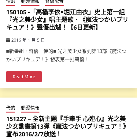
俺的
動漫情報
聲優配音
150105 -「高橋李依×堀江由衣」史上第一組
『光之美少女』唱主題歌、《魔法つかいプリ
キュア！》聲優出爐！【6日更新】
2016 年 1 月 5 日
ccsx
■新番組．聲優．俺的■ 光之美少女系列第13部《魔法つ
かいプリキュア！》發表第一批聲優！
Read More
俺的
動漫情報
151227 – 全新主題『手牽手 心連心』光之美
少女動畫第13彈《魔法つかいプリキュア！》
宣布2016/2/7放送！