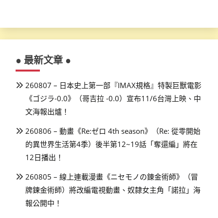
● 最新文章 ●
260807 – 日本史上第一部『IMAX規格』特製巨獸電影
《ゴジラ-0.0》（哥吉拉 -0.0）宣布11/6台灣上映、中
文海報出爐！
260806 – 動畫《Re:ゼロ 4th season》（Re: 從零開始
的異世界生活第4季）後半第12~19話「奪還編」將在
12日播出！
260805 – 線上連載漫畫《ニセモノの錬金術師》（冒
牌鍊金術師）將改編電視動畫、奴隸女主角「諾拉」海
報公開中！