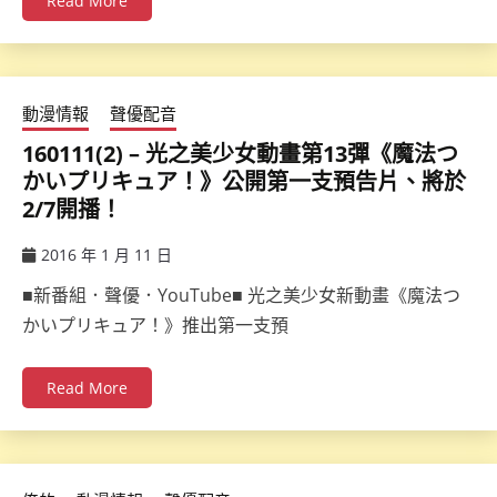
Read More
動漫情報
聲優配音
160111(2) – 光之美少女動畫第13彈《魔法つ
かいプリキュア！》公開第一支預告片、將於
2/7開播！
2016 年 1 月 11 日
ccsx
■新番組．聲優．YouTube■ 光之美少女新動畫《魔法つ
かいプリキュア！》推出第一支預
Read More