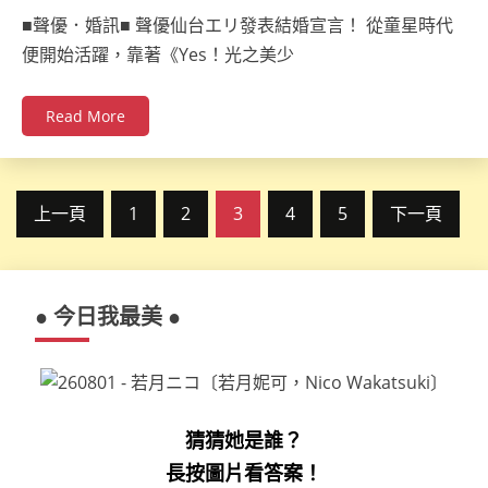
ccsx
■聲優．婚訊■ 聲優仙台エリ發表結婚宣言！ 從童星時代
便開始活躍，靠著《Yes！光之美少
Read More
文
上一頁
1
2
3
4
5
下一頁
章
分
● 今日我最美 ●
頁
猜猜她是誰？
長按圖片看答案！