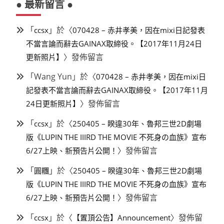
● 最新留言 ●
「
」於〈
ccsx
070428 – 赤井孝美，因在mixi日記發表
不當言論而辭去GAINAX取締役。【2017年11月24日
〉發佈留言
更新照片】
「
Wang Yun
」於〈
070428 – 赤井孝美，因在mixi日
記發表不當言論而辭去GAINAX取締役。【2017年11月
〉發佈留言
24日更新照片】
「
」於〈
ccsx
250405 – 睽違30年、魯邦三世2D劇場
版《LUPIN THE IIIRD THE MOVIE 不死身の血族》宣布
〉發佈留言
6/27上映、新預告片公開！
「
」於〈
圓糰
250405 – 睽違30年、魯邦三世2D劇場
版《LUPIN THE IIIRD THE MOVIE 不死身の血族》宣布
〉發佈留言
6/27上映、新預告片公開！
「
」於〈
〉發佈留
ccsx
【置頂公告】Announcement