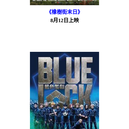
《橡樹街末日》
8月12日上映