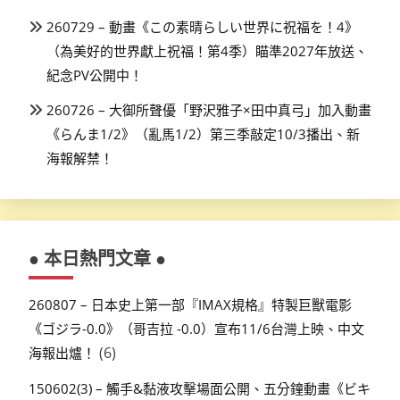
260729 – 動畫《この素晴らしい世界に祝福を！4》
（為美好的世界獻上祝福！第4季）瞄準2027年放送、
紀念PV公開中！
260726 – 大御所聲優「野沢雅子×田中真弓」加入動畫
《らんま1/2》（亂馬1/2）第三季敲定10/3播出、新
海報解禁！
● 本日熱門文章 ●
260807 – 日本史上第一部『IMAX規格』特製巨獸電影
《ゴジラ-0.0》（哥吉拉 -0.0）宣布11/6台灣上映、中文
(6)
海報出爐！
150602(3) – 觸手&黏液攻擊場面公開、五分鐘動畫《ビキ