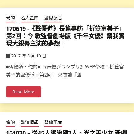
俺的
名人星聞
聲優配音
170619 -《聲優道》長篇專訪「折笠富美子」
第2回：今 敏監督劇場版《千年女優》幫我實
現大銀幕主演的夢想！
2017 年 6 月 19 日
ccsx
■聲優道．俺的■ 《声優グランプリ》WEB學校：折笠富
美子的聲優道．第2回！ ※閱讀『聲
Read More
俺的
動漫情報
聲優配音
161030 – 從45人縮編到7人、光之美少女 新劇