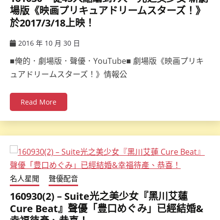
場版《映画プリキュアドリームスターズ！》
於2017/3/18上映！
2016 年 10 月 30 日
ccsx
■俺的．劇場版．聲優．YouTube■ 劇場版《映画プリキ
ュアドリームスターズ！》情報公
Read More
名人星聞
聲優配音
160930(2) – Suite光之美少女『黑川艾蓮
Cure Beat』聲優「豊口めぐみ」已經結婚&