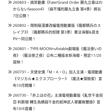
260803 – 搞笑動畫《Fate/Grand Order 藤丸立香はわ
からないSeason4》（搞不懂的藤丸立香 第4季）將在
7日公開！
260802 – 限制級漫畫改編電視動畫版《魔都精兵のス
レイブ3》（魔都精兵的奴隸 第3季）書法海報&首支
PV一同公開！
260801 – TYPE-MOON×ufotable劇場版《魔法使いの
夜》（魔法使之夜）公布二種版本新海報、預定11/20
首映！
260731 – 天使女僕「M・A・O」加入主演、電視動畫
《マジカル★エクスプローラー》（魔法★探險家）宣
布10月開播！
260730 -「井上ほの花」主演電視動畫版《亂世千金倪
亞·利斯頓 轉生為嬌弱千金的弒神武人華麗無雙錄》宣
布10/6首播！