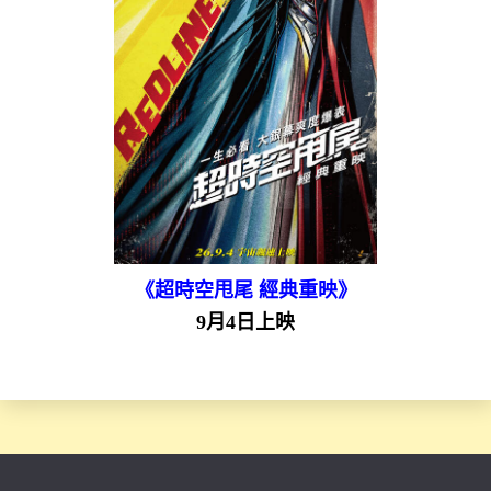
《超時空甩尾 經典重映》
9月4日上映