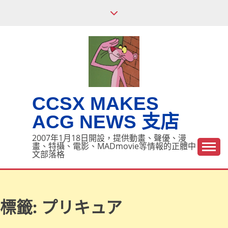
Skip
to
content
CCSX MAKES
ACG NEWS 支店
2007年1月18日開設，提供動畫、聲優、漫
畫、特攝、電影、MADmovie等情報的正體中
文部落格
標籤:
プリキュア