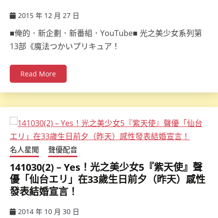
2015 年 12 月 27 日
ccsx
■俺的．新企劃．新番組．YouTube■ 光之美少女系列第
13部《魔法つかいプリキュア！
Read More
名人星聞
聲優配音
141030(2) – Yes！光之美少女5『紫天使』聲
優「仙台エリ」在33歲生日前夕（昨天）感性
發表結婚宣言！
2014 年 10 月 30 日