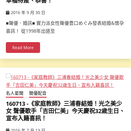
幸福待產、恭喜！
2016 年 9 月 30 日
ccsx
■聲優．婚訊■ 實力派女性聲優豊口めぐみ發表結婚&懷孕
喜訊！ 從1998年出道至
Read More
名人星聞
聲優配音
160713 -《家庭教師》三浦春結婚！光之美少
女 聲優歌手「吉田仁美」今天慶祝32歲生日、
宣布入籍喜訊！
2016 年 7 月 13 日