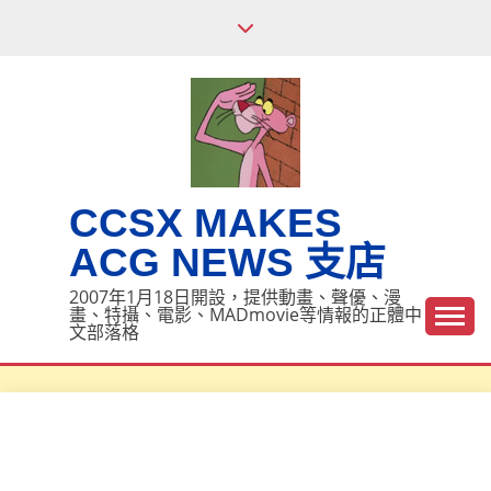
Skip
to
content
CCSX MAKES
ACG NEWS 支店
2007年1月18日開設，提供動畫、聲優、漫
畫、特攝、電影、MADmovie等情報的正體中
文部落格