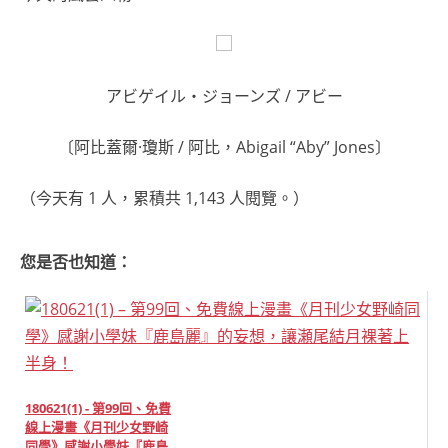
アビゲイル・ジョーンズ / アビー
〔阿比蓋爾·瓊斯 / 阿比，Abigail “Aby” Jones〕
（今天有 1 人，累積共 1,143 人閱覽。）
您是否也知道：
180621(1) - 第99回、免費
線上漫畫《月刊少女野崎
同學》感謝小學妹『鹿島