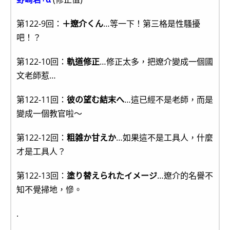
第122-9回：
＋遼介くん
…等一下！第三格是性騷擾
吧！？
第122-10回：
軌道修正
…修正太多，把遼介變成一個國
文老師惹…
第122-11回：
彼の望む結末へ
…這已經不是老師，而是
變成一個教官啦～
第122-12回：
粗雑か甘えか
…如果這不是工具人，什麼
才是工具人？
第122-13回：
塗り替えられたイメージ
…遼介的名譽不
知不覺掃地，慘。
.