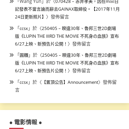
「
Wang Yun
」於〈
070428 – 赤井孝美，因在mixi日
記發表不當言論而辭去GAINAX取締役。【2017年11月
〉發佈留言
24日更新照片】
「
」於〈
ccsx
250405 – 睽違30年、魯邦三世2D劇場
版《LUPIN THE IIIRD THE MOVIE 不死身の血族》宣布
〉發佈留言
6/27上映、新預告片公開！
「
」於〈
圓糰
250405 – 睽違30年、魯邦三世2D劇場
版《LUPIN THE IIIRD THE MOVIE 不死身の血族》宣布
〉發佈留言
6/27上映、新預告片公開！
「
」於〈
〉發佈留
ccsx
【置頂公告】Announcement
言
● 電影情報 ●