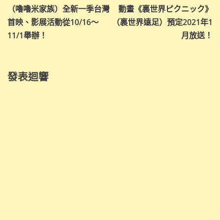
導
（嚕嚕米家族）全新一季台灣
動畫《裏世界ピクニック》
首映、影展活動從10/16～
（裏世界遠足）預定2021年1
覽
11/1舉辦！
月放送！
發表迴響