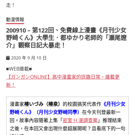
動漫情報
200910 – 第122回、免費線上漫畫《月刊少女
野崎くん》大學生．都ゆかり老師的「瀬尾遼
介」觀察日記大暴走！
2020 年 9 月 10 日
ccsx
■WEB連載■
【ガンガンONLINE】高中漫畫家的逗趣日常，連載更
新！
漫畫家
椿いづみ（椿泉）
的校園搞笑代表作
《月刊少女
野崎くん》（月刊少女野崎同學）
在今天刊登最新一
回。故事內容隨著上集「
密室 H 漫調查案
」推理結束
之後，在本回又會出現什麼超展開呢？且看底下的一句