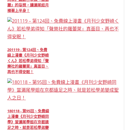
麗』的妄想，讓瀬尾結月
裸著上半身！
201119 - 第124回、免費
線上漫畫《月刊少女野崎
くん》若松學弟得知「聲
樂社的羅蕾萊」真面目、
再也不得安眠！
180118 - 第95回、免費線
上漫畫《月刊少女野崎同
學》當瀨尾學姐在京都遠
足之時、就是若松學弟變