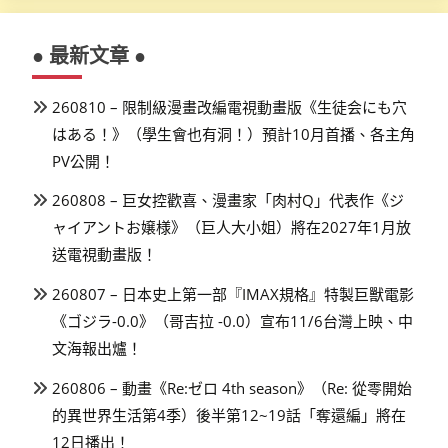
● 最新文章 ●
260810 – 限制級漫畫改編電視動畫版《生徒会にも穴
はある！》（學生會也有洞！）預計10月首播、各主角
PV公開！
260808 – 巨女控歡喜、漫畫家「肉村Q」代表作《ジ
ャイアントお嬢様》（巨人大小姐）將在2027年1月放
送電視動畫版！
260807 – 日本史上第一部『IMAX規格』特製巨獸電影
《ゴジラ-0.0》（哥吉拉 -0.0）宣布11/6台灣上映、中
文海報出爐！
260806 – 動畫《Re:ゼロ 4th season》（Re: 從零開始
的異世界生活第4季）後半第12~19話「奪還編」將在
12日播出！