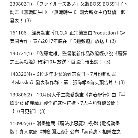
230802(1) -「ファイルーズあい」又將BOSS BOSS叫了、
動畫《無職転生II》（無職轉生II）兩大新女主角聲優一起
(3)
發表！
161106 – 經典動畫《FLCL》正宗續篇由Production I.G×
(3)
美國合作、宣布2017年底在『卡通頻道』放送！
140721(1) -「佐藤竜雄」監督最新作品改編輕小說《魔彈
(3)
之王與戰姬》預定10月放送、首張海報出爐！
140320(4) – 6位少年少女的難忘夏日、7月份新動畫
(3)
《Glasslip》發表製作群、第二張海報&首支預告片！
130806(2) – 10月份大學生戀愛動畫《青春紀行》由『半
妖少女 綺麗譚』製作群感性打造、7人主角聲優公開！
(3)
【10日更新】
110905(3) – 漫畫連載《魔法小惡魔》將播出電視動畫
版！真人電影《神劍闖江湖》公布「高荷惠、相樂左之