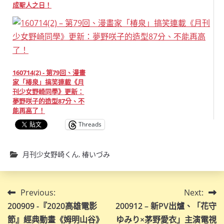
成聖人之日！
160714(2) - 第79回、漫畫
家「椿泉」搞笑連載《月
刊少女野崎同學》更新：
夢野咲子的造型87分、不
能再高了！
Threads
月刊少女野崎くん
,
椿いづみ
文
Previous:
Next:
200909 -『2020高雄電影
200912 – 新PV出爐、「花守
章
節』經典動畫《姆明山谷》
ゆみり×茅野愛衣」主演電視