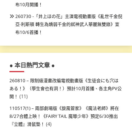
布10月開播！
260730 -「井上ほの花」主演電視動畫版《亂世千金倪
亞·利斯頓 轉生為嬌弱千金的弒神武人華麗無雙錄》宣
布10/6首播！
● 本日熱門文章 ●
260810 – 限制級漫畫改編電視動畫版《生徒会にも穴は
ある！》（學生會也有洞！）預計10月首播、各主角PV公
(11)
開！
110517(1) – 兩部劇場版《旋風管家》《魔法老師》將在
8/27合體上映！《FAIRY TAIL 魔導少年》預定6/30推出
(4)
『立體』滑鼠墊！