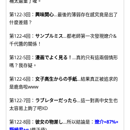
補太嚴重了喔。
第122-3回：
興味関心
…最後的薄弱存在感究竟是出了
什麼差錯？
第122-4回：
サンプルミス
…都老師第一次發現遼介&
千代醬的關係！
第122-5回：
漫画でよく見る！
…真的只有這兩個情形
嗎？我存疑。
第122-6回：
女子高生からの手紙
…結果真正被追求的
是鹿島啦www
第122-7回：
ラブレターだったら
…這一對高中女生也
太容易上鉤了吧XD
第122-8回：
彼女の物差し
…所以結論是：
遼介=87%×
野崎君+α
(修正值)