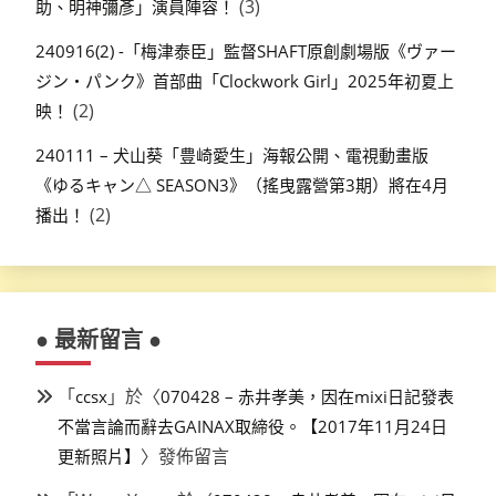
(3)
助、明神彌彥」演員陣容！
240916(2) -「梅津泰臣」監督SHAFT原創劇場版《ヴァー
ジン・パンク》首部曲「Clockwork Girl」2025年初夏上
(2)
映！
240111 – 犬山葵「豊崎愛生」海報公開、電視動畫版
《ゆるキャン△ SEASON3》（搖曳露營第3期）將在4月
(2)
播出！
● 最新留言 ●
「
」於〈
ccsx
070428 – 赤井孝美，因在mixi日記發表
不當言論而辭去GAINAX取締役。【2017年11月24日
〉發佈留言
更新照片】