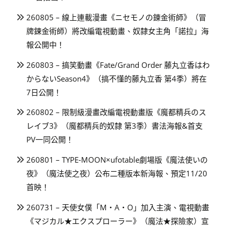
260805 – 線上連載漫畫《ニセモノの錬金術師》（冒
牌鍊金術師）將改編電視動畫、奴隸女主角「諾拉」海
報公開中！
260803 – 搞笑動畫《Fate/Grand Order 藤丸立香はわ
からないSeason4》（搞不懂的藤丸立香 第4季）將在
7日公開！
260802 – 限制級漫畫改編電視動畫版《魔都精兵のス
レイブ3》（魔都精兵的奴隸 第3季）書法海報&首支
PV一同公開！
260801 – TYPE-MOON×ufotable劇場版《魔法使いの
夜》（魔法使之夜）公布二種版本新海報、預定11/20
首映！
260731 – 天使女僕「M・A・O」加入主演、電視動畫
《マジカル★エクスプローラー》（魔法★探險家）宣