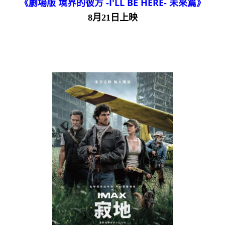
《劇場版 境界的彼方 -I'LL BE HERE- 未來篇》
8月21日上映