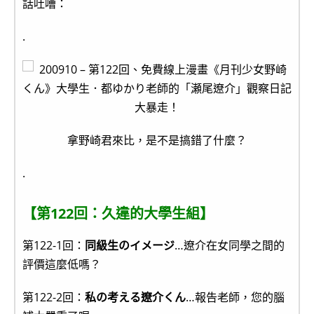
話吐嘈：
.
拿野崎君來比，是不是搞錯了什麼？
.
【第122回：久違的大學生組】
第122-1回：
同級生のイメージ
…遼介在女同學之間的
評價這麼低嗎？
第122-2回：
私の考える遼介くん
…報告老師，您的腦