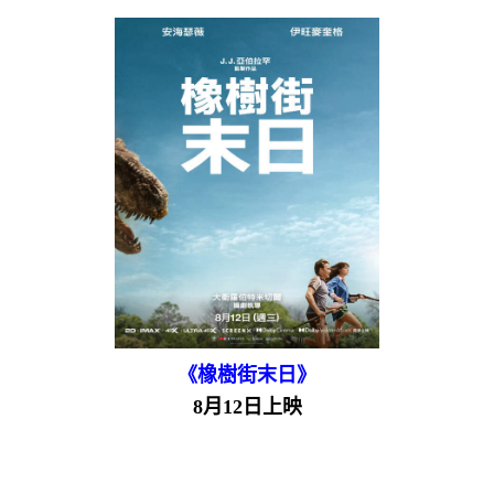
《橡樹街末日》
8月12日上映