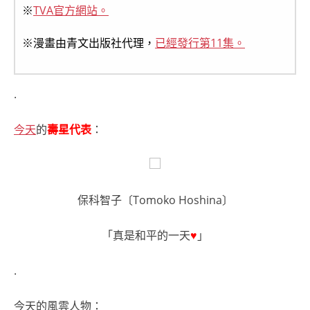
※
TVA官方網站。
※漫畫由青文出版社代理，
已經發行第11集。
.
今天
的
壽星代表
：
保科智子〔Tomoko Hoshina〕
「真是和平的一天
♥
」
.
今天的風雲人物：