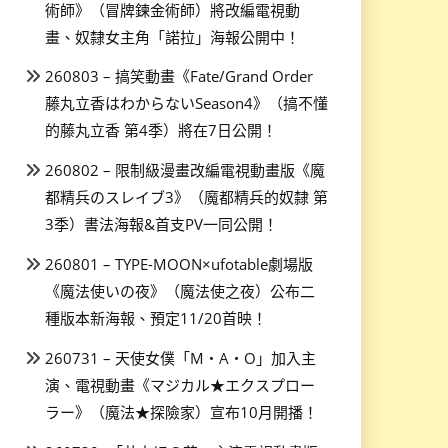
術師》（冒牌鍊金術師）將改編電視動
畫、奴隸女主角「諾拉」海報公開中！
260803 – 搞笑動畫《Fate/Grand Order
藤丸立香はわからないSeason4》（搞不懂
的藤丸立香 第4季）將在7日公開！
260802 – 限制級漫畫改編電視動畫版《魔
都精兵のスレイブ3》（魔都精兵的奴隸 第
3季）書法海報&首支PV一同公開！
260801 – TYPE-MOON×ufotable劇場版
《魔法使いの夜》（魔法使之夜）公布二
種版本新海報、預定11/20首映！
260731 – 天使女僕「M・A・O」加入主
演、電視動畫《マジカル★エクスプロー
ラー》（魔法★探險家）宣布10月開播！