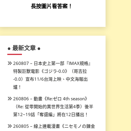
長按圖片看答案！
● 最新文章 ●
260807 – 日本史上第一部『IMAX規格』
特製巨獸電影《ゴジラ-0.0》（哥吉拉
-0.0）宣布11/6台灣上映、中文海報出
爐！
260806 – 動畫《Re:ゼロ 4th season》
（Re: 從零開始的異世界生活第4季）後半
第12~19話「奪還編」將在12日播出！
260805 – 線上連載漫畫《ニセモノの錬金