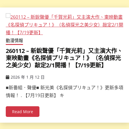
動漫情報
260112 – 新銳聲優「千賀光莉」又主演大作、
東映動畫《名探偵プリキュア！》（名偵探光
之美少女）敲定2/1開播！【7/19更新】
2026 年 1 月 12 日
ccsx
■新番組．聲優■ 新光美《名探偵プリキュア！》更新多項
情報！ . 【7月19日更新】 キ
Read More