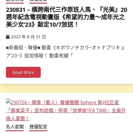
230831 – 橫跨兩代三作原班人馬、『光美』20
週年紀念電視動畫版《希望的力量～成年光之
美少女’23》敲定10/7放送！
2023 年 8 月 31 日
ccsx
■新番組．聲優■ 動畫《キボウノチカラ~オトナプリキュ
ア’23~》追加情報！ 動畫老舖「
Read More
名人星聞
聲優配音