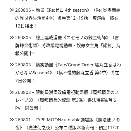
260806 – 動畫《Re:ゼロ 4th season》（Re: 從零開始
的異世界生活第4季）後半第12~19話「奪還編」將在
12日播出！
260805 – 線上連載漫畫《ニセモノの錬金術師》（冒
牌鍊金術師）將改編電視動畫、奴隸女主角「諾拉」海
報公開中！
260803 – 搞笑動畫《Fate/Grand Order 藤丸立香はわ
からないSeason4》（搞不懂的藤丸立香 第4季）將在
7日公開！
260802 – 限制級漫畫改編電視動畫版《魔都精兵のス
レイブ3》（魔都精兵的奴隸 第3季）書法海報&首支
PV一同公開！
260801 – TYPE-MOON×ufotable劇場版《魔法使いの
夜》（魔法使之夜）公布二種版本新海報、預定11/20