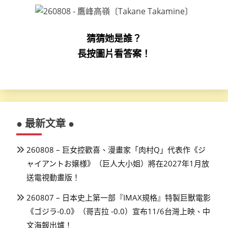
猜猜她是誰？
長按圖片看答案！
● 最新文章 ●
260808 – 巨女控歡喜、漫畫家「肉村Q」代表作《ジ
ャイアントお嬢様》（巨人大小姐）將在2027年1月放
送電視動畫版！
260807 – 日本史上第一部『IMAX規格』特製巨獸電影
《ゴジラ-0.0》（哥吉拉 -0.0）宣布11/6台灣上映、中
文海報出爐！