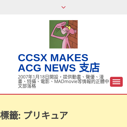
Skip
to
content
CCSX MAKES
ACG NEWS 支店
2007年1月18日開設，提供動畫、聲優、漫
畫、特攝、電影、MADmovie等情報的正體中
文部落格
標籤:
プリキュア