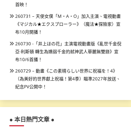
首映！
260731 – 天使女僕「M・A・O」加入主演、電視動畫
《マジカル★エクスプローラー》（魔法★探險家）宣
布10月開播！
260730 -「井上ほの花」主演電視動畫版《亂世千金倪
亞·利斯頓 轉生為嬌弱千金的弒神武人華麗無雙錄》宣
布10/6首播！
260729 – 動畫《この素晴らしい世界に祝福を！4》
（為美好的世界獻上祝福！第4季）瞄準2027年放送、
紀念PV公開中！
● 本日熱門文章 ●