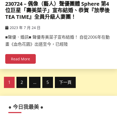
230724 – 偶像（藝人）聲優團體 Sphere 第4
位巨星「壽美菜子」宣布結婚、恭賀『放學後
TEA TIME』全員升級人妻團！
2023 年 7 月 24 日
ccsx
■聲優．婚訊■ 聲優寿美菜子宣布結婚！ 自從2006年在動
畫《血色花園》出道至今，已經陸
Read More
文
1
2
...
5
下一頁
章
分
● 今日我最美 ●
頁