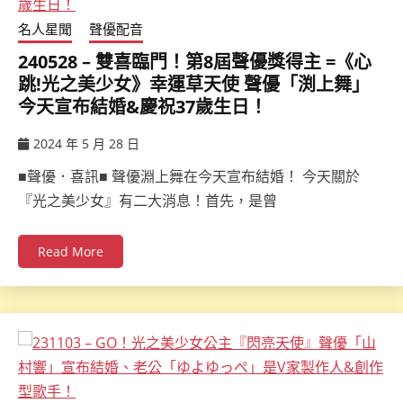
名人星聞
聲優配音
240528 – 雙喜臨門！第8屆聲優獎得主 =《心
跳!光之美少女》幸運草天使 聲優「渕上舞」
今天宣布結婚&慶祝37歲生日！
2024 年 5 月 28 日
ccsx
■聲優．喜訊■ 聲優淵上舞在今天宣布結婚！ 今天關於
『光之美少女』有二大消息！首先，是曾
Read More