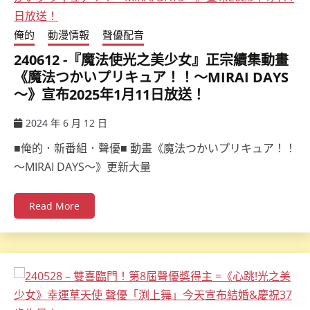
俺的
動漫情報
聲優配音
240612 -『魔法使光之美少女』正宗續集動畫
《魔法つかいプリキュア！！～MIRAI DAYS
～》宣布2025年1月11日放送！
2024 年 6 月 12 日
ccsx
■俺的．新番組．聲優■ 動畫《魔法つかいプリキュア！！
～MIRAI DAYS～》更新大量
Read More