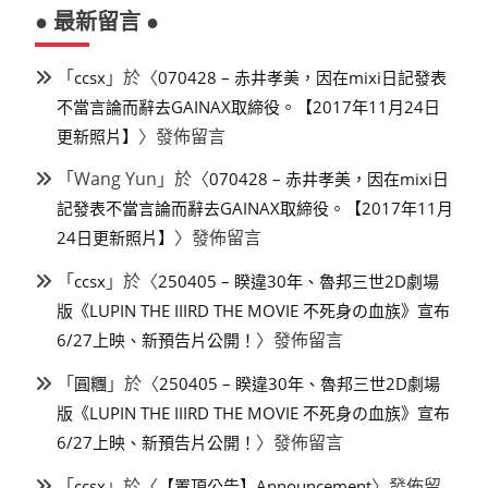
● 最新留言 ●
「
」於〈
ccsx
070428 – 赤井孝美，因在mixi日記發表
不當言論而辭去GAINAX取締役。【2017年11月24日
〉發佈留言
更新照片】
「
Wang Yun
」於〈
070428 – 赤井孝美，因在mixi日
記發表不當言論而辭去GAINAX取締役。【2017年11月
〉發佈留言
24日更新照片】
「
」於〈
ccsx
250405 – 睽違30年、魯邦三世2D劇場
版《LUPIN THE IIIRD THE MOVIE 不死身の血族》宣布
〉發佈留言
6/27上映、新預告片公開！
「
」於〈
圓糰
250405 – 睽違30年、魯邦三世2D劇場
版《LUPIN THE IIIRD THE MOVIE 不死身の血族》宣布
〉發佈留言
6/27上映、新預告片公開！
「
」於〈
〉發佈留
ccsx
【置頂公告】Announcement