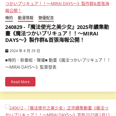
俺的
動漫情報
聲優配音
240829 -『魔法使光之美少女』2025年續集動
畫《魔法つかいプリキュア！！～MIRAI
DAYS～》製作群&首張海報公開！
2024 年 8 月 29 日
ccsx
■俺的．新番組．聲優■ 動畫《魔法つかいプリキュア！！
～MIRAI DAYS～》監督發表
Read More