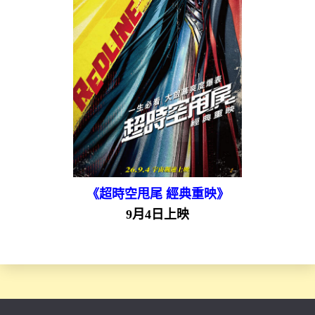
《超時空甩尾 經典重映》
9月4日上映