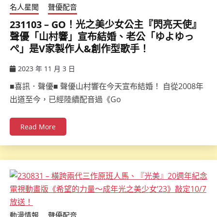
名人星聞
聲優配音
231103 – GO！光之美少女公主『閃亮天使』
聲優「山村響」宣布結婚、老公「ゆよゆっ
ぺ」是V家製作人&創作型歌手！
2023 年 11 月 3 日
ccsx
■喜訊．聲優■ 聲優山村響在今天宣布結婚！ 自從2008年
出道至今，已經陸續配音過《Go
Read More
動漫情報
聲優配音