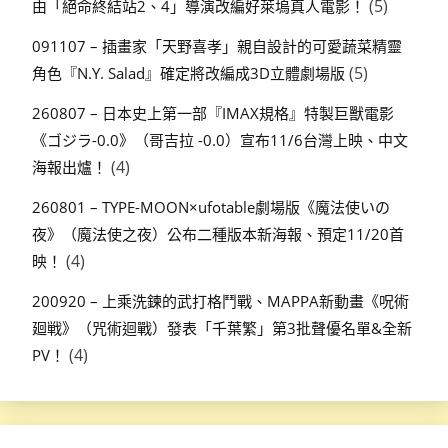
(5)
由「絕命終結站2、4」導演改編好萊塢真人電影！
091107 – 插畫家「天野喜孝」親自設計的可愛蔬菜精靈
(5)
角色『N.Y. Salad』確定將改編成3D立體劇場版
260807 – 日本史上第一部『IMAX規格』特製巨獸電影
《ゴジラ-0.0》（哥吉拉 -0.0）宣布11/6台灣上映、中文
(4)
海報出爐！
260801 – TYPE-MOON×ufotable劇場版《魔法使いの
夜》（魔法使之夜）公布二種版本新海報、預定11/20首
(4)
映！
200920 – 上乘洗鍊的武打格鬥戰、MAPPA新動畫《呪術
廻戦》（咒術迴戰）發表「千葉繁」第3批聲優名單&全新
(4)
PV！