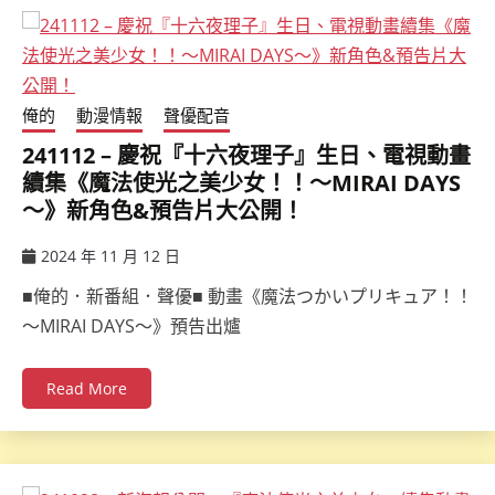
俺的
動漫情報
聲優配音
241112 – 慶祝『十六夜理子』生日、電視動畫
續集《魔法使光之美少女！！～MIRAI DAYS
～》新角色&預告片大公開！
2024 年 11 月 12 日
ccsx
■俺的．新番組．聲優■ 動畫《魔法つかいプリキュア！！
～MIRAI DAYS～》預告出爐
Read More