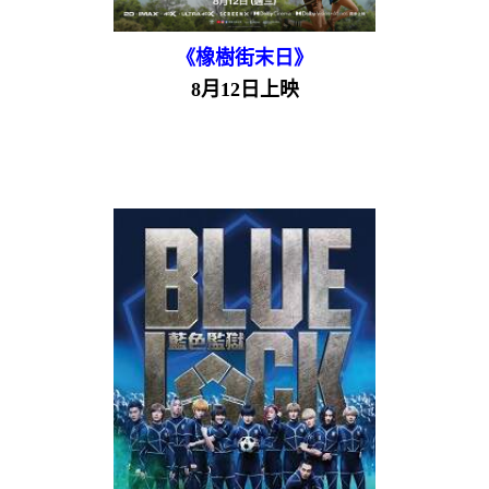
《橡樹街末日》
8月12日上映