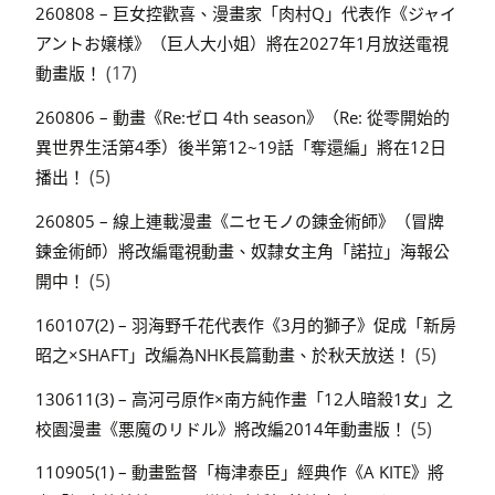
260808 – 巨女控歡喜、漫畫家「肉村Q」代表作《ジャイ
アントお嬢様》（巨人大小姐）將在2027年1月放送電視
(17)
動畫版！
260806 – 動畫《Re:ゼロ 4th season》（Re: 從零開始的
異世界生活第4季）後半第12~19話「奪還編」將在12日
(5)
播出！
260805 – 線上連載漫畫《ニセモノの錬金術師》（冒牌
鍊金術師）將改編電視動畫、奴隸女主角「諾拉」海報公
(5)
開中！
160107(2) – 羽海野千花代表作《3月的獅子》促成「新房
(5)
昭之×SHAFT」改編為NHK長篇動畫、於秋天放送！
130611(3) – 高河弓原作×南方純作畫「12人暗殺1女」之
(5)
校園漫畫《悪魔のリドル》將改編2014年動畫版！
110905(1) – 動畫監督「梅津泰臣」經典作《A KITE》將