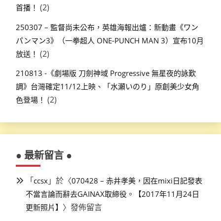
(2)
首播！
250307 – 監督尚未公布，英雄海報出爐：新動畫《ワン
パンマン3》（一拳超人 ONE-PUNCH MAN 3）宣布10月
(2)
放送！
210813 -《劇場版 刀劍神域 Progressive 無星夜的詠歎
調》台灣確定11/12上映、「水瀬いのり」原創美少女角
(2)
色登場！
● 最新留言 ●
「
」於〈
ccsx
070428 – 赤井孝美，因在mixi日記發表
不當言論而辭去GAINAX取締役。【2017年11月24日
〉發佈留言
更新照片】