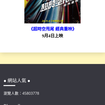
《超時空甩尾 經典重映》
9月4日上映
● 網站人氣 ●
瀏覽人數：45803778