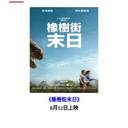
《橡樹街末日》
8月12日上映