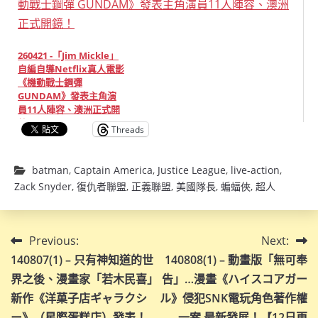
260421 -「Jim Mickle」
自編自導Netflix真人電影
《機動戰士鋼彈
GUNDAM》發表主角演
員11人陣容、澳洲正式開
鏡！
Threads
batman
,
Captain America
,
Justice League
,
live-action
,
Zack Snyder
,
復仇者聯盟
,
正義聯盟
,
美國隊長
,
蝙蝠俠
,
超人
文
Previous:
Next:
140807(1) – 只有神知道的世
140808(1) – 動畫版「無可奉
章
界之後、漫畫家「若木民喜」
告」…漫畫《ハイスコアガー
導
新作《洋菓子店ギャラクシ
ル》侵犯SNK電玩角色著作權
ー》（星際蛋糕店）發表！
一案 最新發展！【12日更