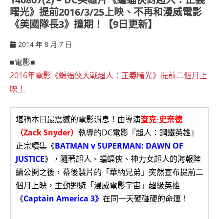
曙光》提前2016/3/25上映、不再和漫威電影
《美國隊長3》撞期！【9日更新】
2014 年 8 月 7 日
ccsx
■電影■
2016年電影《蝙蝠俠大戰超人：正義曙光》提前二個月上
映！
堪稱本日最震撼的電影消息！由導演
查克·史奈德
（Zack Snyder）
執導的DC電影『超人：鋼鐵英雄』
正宗續集《
BATMAN v SUPERMAN: DAWN OF
JUSTICE
》，隨著超人、蝙蝠俠、神力女超人的海報陸
續公開之後，幕後製片的「華納兄弟」突然宣布提前二
個月上映，主動迴避「漫威電影宇宙」超級英雄
《
Captain America 3》
在同一天硬碰硬的命運！