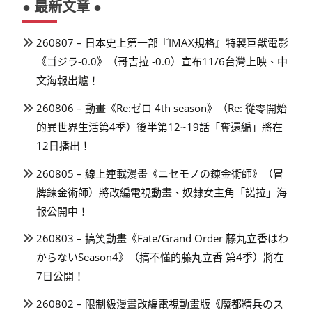
● 最新文章 ●
260807 – 日本史上第一部『IMAX規格』特製巨獸電影
《ゴジラ-0.0》（哥吉拉 -0.0）宣布11/6台灣上映、中
文海報出爐！
260806 – 動畫《Re:ゼロ 4th season》（Re: 從零開始
的異世界生活第4季）後半第12~19話「奪還編」將在
12日播出！
260805 – 線上連載漫畫《ニセモノの錬金術師》（冒
牌鍊金術師）將改編電視動畫、奴隸女主角「諾拉」海
報公開中！
260803 – 搞笑動畫《Fate/Grand Order 藤丸立香はわ
からないSeason4》（搞不懂的藤丸立香 第4季）將在
7日公開！
260802 – 限制級漫畫改編電視動畫版《魔都精兵のス