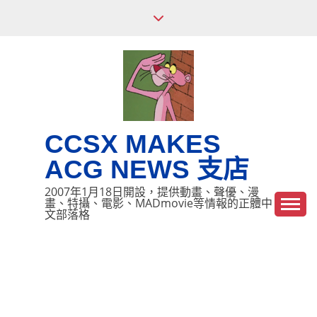
Skip
to
content
CCSX MAKES
ACG NEWS 支店
2007年1月18日開設，提供動畫、聲優、漫
畫、特攝、電影、MADmovie等情報的正體中
文部落格