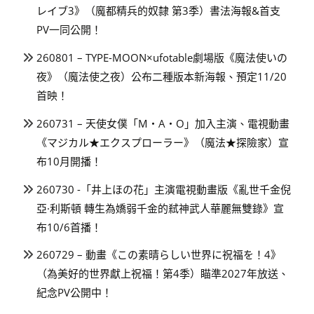
レイブ3》（魔都精兵的奴隸 第3季）書法海報&首支
PV一同公開！
260801 – TYPE-MOON×ufotable劇場版《魔法使いの
夜》（魔法使之夜）公布二種版本新海報、預定11/20
首映！
260731 – 天使女僕「M・A・O」加入主演、電視動畫
《マジカル★エクスプローラー》（魔法★探險家）宣
布10月開播！
260730 -「井上ほの花」主演電視動畫版《亂世千金倪
亞·利斯頓 轉生為嬌弱千金的弒神武人華麗無雙錄》宣
布10/6首播！
260729 – 動畫《この素晴らしい世界に祝福を！4》
（為美好的世界獻上祝福！第4季）瞄準2027年放送、
紀念PV公開中！