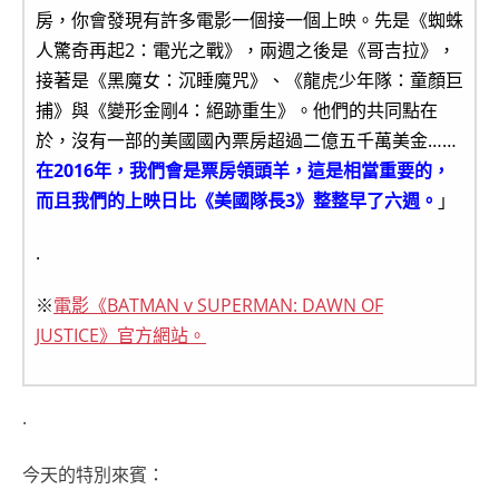
房，你會發現有許多電影一個接一個上映。先是《蜘蛛
人驚奇再起2：電光之戰》，兩週之後是《哥吉拉》，
接著是《
黑魔女：沉睡魔咒》、《龍虎少年隊：童顏巨
捕》與《變形金剛4：絕跡重生》。他們的共同點在
於，沒有一部的美國國內票房超過二億五千萬美金……
在2016年，我們會是票房領頭羊，這是相當重要的，
而且我們的上映日比《美國隊長3》整整早了六週。
」
.
※
電影《BATMAN v SUPERMAN: DAWN OF
JUSTICE》官方網站。
.
今天的特別來賓：