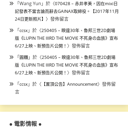
「
Wang Yun
」於〈
070428 – 赤井孝美，因在mixi日
記發表不當言論而辭去GAINAX取締役。【2017年11月
〉發佈留言
24日更新照片】
「
」於〈
ccsx
250405 – 睽違30年、魯邦三世2D劇場
版《LUPIN THE IIIRD THE MOVIE 不死身の血族》宣布
〉發佈留言
6/27上映、新預告片公開！
「
」於〈
圓糰
250405 – 睽違30年、魯邦三世2D劇場
版《LUPIN THE IIIRD THE MOVIE 不死身の血族》宣布
〉發佈留言
6/27上映、新預告片公開！
「
」於〈
〉發佈留
ccsx
【置頂公告】Announcement
言
● 電影情報 ●