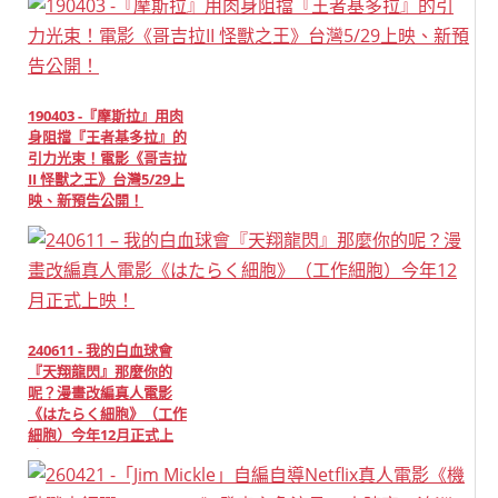
190403 -『摩斯拉』用肉
身阻擋『王者基多拉』的
引力光束！電影《哥吉拉
II 怪獸之王》台灣5/29上
映、新預告公開！
240611 - 我的白血球會
『天翔龍閃』那麼你的
呢？漫畫改編真人電影
《はたらく細胞》（工作
細胞）今年12月正式上
映！