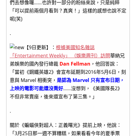
們去想像囉……也許對一部分的粉絲來說，只是純粹
「可以提前兩個月看到？真爽！」這樣的感想也說不定
呢(笑)
.
【9日更新】：
根據美國知名雜誌
「Entertainment Weekly」 （娛樂周刊）訪問
華納兄
弟娛樂的國內發行總裁
Dan Fellman
，他回答說：
「當初《鋼鐵英雄2》會宣布延期到2016年5月6日，刻
意與 Marvel 相衝突，
是認為 Marvel 只有宣布日期，
上映的電影可能還沒喬好
……沒想到，《美國隊長2》
不但非常賣座，後來還宣布了第三集。」
.
關於《蝙蝠俠對超人：正義曙光》提前上映，他說：
「3月25日那一週不算糟糕，如果看看今年的夏季票