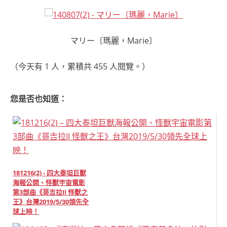
マリー〔瑪麗，Marie〕
（今天有 1 人，累積共 455 人閱覽。）
您是否也知道：
181216(2) - 四大泰坦巨獸
海報公開、怪獸宇宙電影
第3部曲《哥吉拉II 怪獸之
王》台灣2019/5/30領先全
球上映！