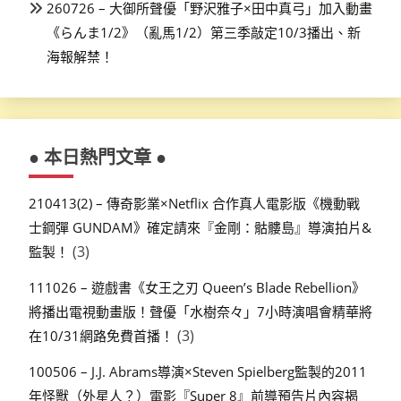
260726 – 大御所聲優「野沢雅子×田中真弓」加入動畫
《らんま1/2》（亂馬1/2）第三季敲定10/3播出、新
海報解禁！
● 本日熱門文章 ●
210413(2) – 傳奇影業×Netflix 合作真人電影版《機動戰
士鋼彈 GUNDAM》確定請來『金剛：骷髏島』導演拍片&
(3)
監製！
111026 – 遊戲書《女王之刃 Queen’s Blade Rebellion》
將播出電視動畫版！聲優「水樹奈々」7小時演唱會精華將
(3)
在10/31網路免費首播！
100506 – J.J. Abrams導演×Steven Spielberg監製的2011
年怪獸（外星人？）電影『Super 8』前導預告片內容揭