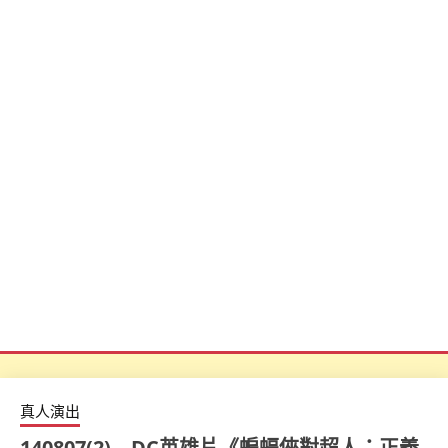
真人演出
140807(2) – DC英雄片《蝙蝠俠對超人：正義