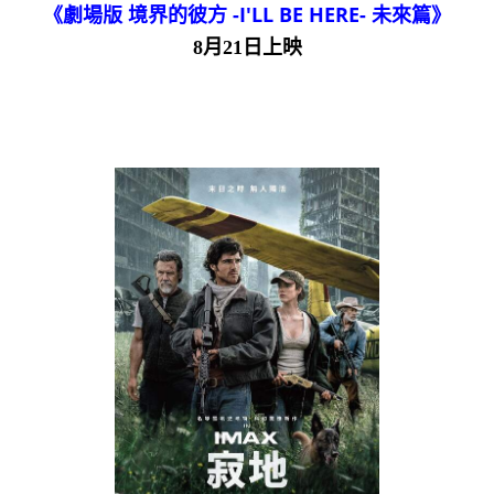
《劇場版 境界的彼方 -I'LL BE HERE- 未來篇》
8月21日上映