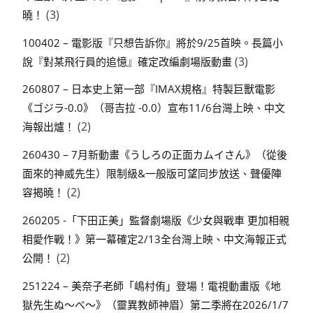
(3)
曉！
100402 – 電影版『只想告訴你』將於9/25首映。長篇小
(3)
說『對某飛行員的追憶』確定改編劇場版動畫
260807 – 日本史上第一部『IMAX規格』特製巨獸電影
《ゴジラ-0.0》（哥吉拉 -0.0）宣布11/6台灣上映、中文
(2)
海報出爐！
260430 – 7月新動畫《うしろの正面カムイさん》（從後
面來的神威先生）限制級&一般版可望同步放送、聲優陣
(2)
容揭曉！
260205 -「下田正美」監督劇場版《少女與戰車 更加相親
相愛作戰！》第一幕確定2/13全台灣上映、中文海報正式
(2)
公開！
251224 – 美奈子老師「嶋村侑」登場！電視動畫版《地
獄先生ぬ～べ～》（靈異教師神眉）第二季將在2026/1/7