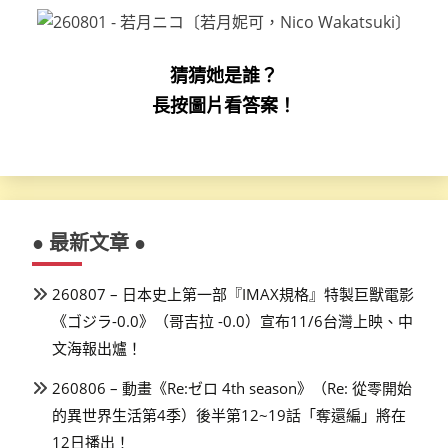
猜猜她是誰？
長按圖片看答案！
● 最新文章 ●
260807 – 日本史上第一部『IMAX規格』特製巨獸電影
《ゴジラ-0.0》（哥吉拉 -0.0）宣布11/6台灣上映、中
文海報出爐！
260806 – 動畫《Re:ゼロ 4th season》（Re: 從零開始
的異世界生活第4季）後半第12~19話「奪還編」將在
12日播出！