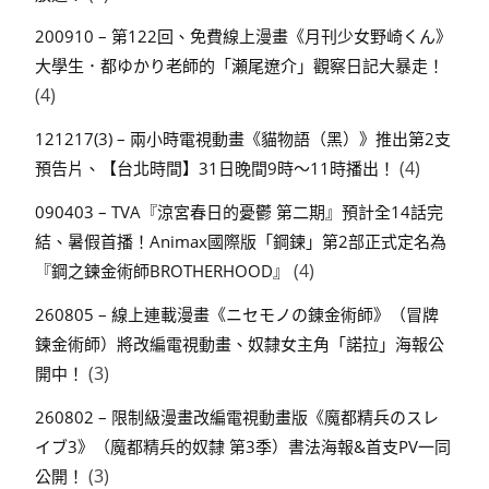
200910 – 第122回、免費線上漫畫《月刊少女野崎くん》
大學生．都ゆかり老師的「瀬尾遼介」觀察日記大暴走！
(4)
121217(3) – 兩小時電視動畫《貓物語（黑）》推出第2支
(4)
預告片、【台北時間】31日晚間9時～11時播出！
090403 – TVA『涼宮春日的憂鬱 第二期』預計全14話完
結、暑假首播！Animax國際版「鋼鍊」第2部正式定名為
(4)
『鋼之鍊金術師BROTHERHOOD』
260805 – 線上連載漫畫《ニセモノの錬金術師》（冒牌
鍊金術師）將改編電視動畫、奴隸女主角「諾拉」海報公
(3)
開中！
260802 – 限制級漫畫改編電視動畫版《魔都精兵のスレ
イブ3》（魔都精兵的奴隸 第3季）書法海報&首支PV一同
(3)
公開！