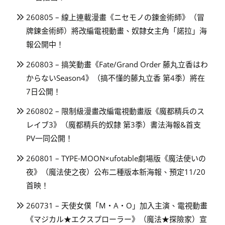
260805 – 線上連載漫畫《ニセモノの錬金術師》（冒
牌鍊金術師）將改編電視動畫、奴隸女主角「諾拉」海
報公開中！
260803 – 搞笑動畫《Fate/Grand Order 藤丸立香はわ
からないSeason4》（搞不懂的藤丸立香 第4季）將在
7日公開！
260802 – 限制級漫畫改編電視動畫版《魔都精兵のス
レイブ3》（魔都精兵的奴隸 第3季）書法海報&首支
PV一同公開！
260801 – TYPE-MOON×ufotable劇場版《魔法使いの
夜》（魔法使之夜）公布二種版本新海報、預定11/20
首映！
260731 – 天使女僕「M・A・O」加入主演、電視動畫
《マジカル★エクスプローラー》（魔法★探險家）宣