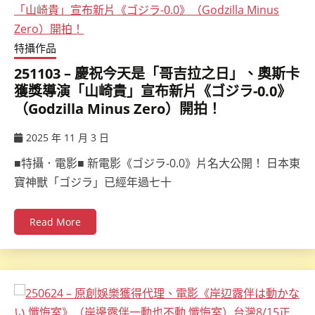
特攝作品
251103 – 慶祝今天是「哥吉拉之日」、奧斯卡
獲獎導演「山崎貴」宣布新片《ゴジラ-0.0》
（Godzilla Minus Zero）開拍！
2025 年 11 月 3 日
ccsx
■特攝．電影■ 新電影《ゴジラ-0.0》片名大公開！ 日本東
寶神獸「ゴジラ」已經年過七十
Read More