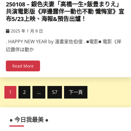
250108 – 銀色夫妻「高橋一生×飯豊まりえ」
共演電影版《岸邊露伴一動也不動 懺悔室》宣
布5/23上映、海報&預告出爐！
2025 年 1 月 8 日
ccsx
. HAPPY NEW YEAR by 漫畫家佐伯俊 . ■電影■ 電影《岸
辺露伴は動か
Read More
文
1
2
...
57
下一頁
章
分
● 今日我最美 ●
頁