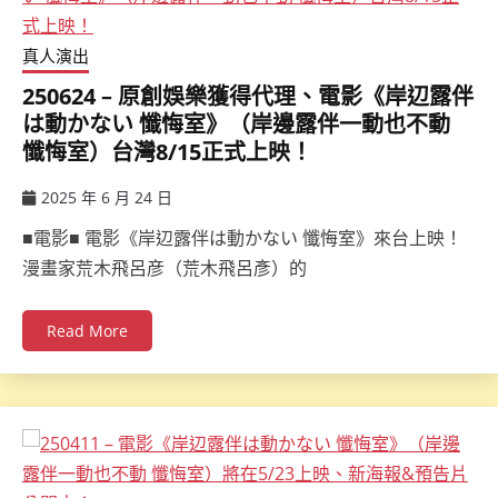
真人演出
250624 – 原創娛樂獲得代理、電影《岸辺露伴
は動かない 懺悔室》（岸邊露伴一動也不動
懺悔室）台灣8/15正式上映！
2025 年 6 月 24 日
ccsx
■電影■ 電影《岸辺露伴は動かない 懺悔室》來台上映！
漫畫家荒木飛呂彦（荒木飛呂彥）的
Read More