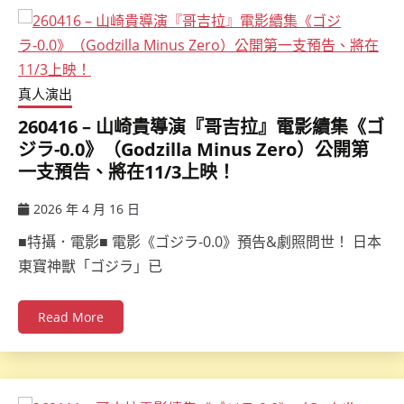
真人演出
260416 – 山崎貴導演『哥吉拉』電影續集《ゴ
ジラ-0.0》（Godzilla Minus Zero）公開第
一支預告、將在11/3上映！
2026 年 4 月 16 日
ccsx
■特攝．電影■ 電影《ゴジラ-0.0》預告&劇照問世！ 日本
東寶神獸「ゴジラ」已
Read More