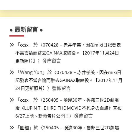
● 最新留言 ●
「
」於〈
ccsx
070428 – 赤井孝美，因在mixi日記發表
不當言論而辭去GAINAX取締役。【2017年11月24日
〉發佈留言
更新照片】
「
Wang Yun
」於〈
070428 – 赤井孝美，因在mixi日
記發表不當言論而辭去GAINAX取締役。【2017年11月
〉發佈留言
24日更新照片】
「
」於〈
ccsx
250405 – 睽違30年、魯邦三世2D劇場
版《LUPIN THE IIIRD THE MOVIE 不死身の血族》宣布
〉發佈留言
6/27上映、新預告片公開！
「
」於〈
圓糰
250405 – 睽違30年、魯邦三世2D劇場