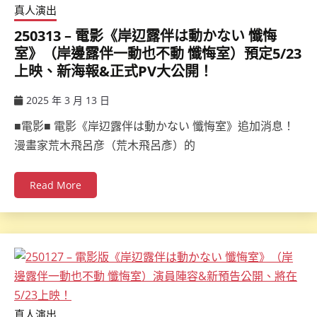
真人演出
250313 – 電影《岸辺露伴は動かない 懺悔
室》（岸邊露伴一動也不動 懺悔室）預定5/23
上映、新海報&正式PV大公開！
2025 年 3 月 13 日
ccsx
■電影■ 電影《岸辺露伴は動かない 懺悔室》追加消息！
漫畫家荒木飛呂彦（荒木飛呂彥）的
Read More
真人演出