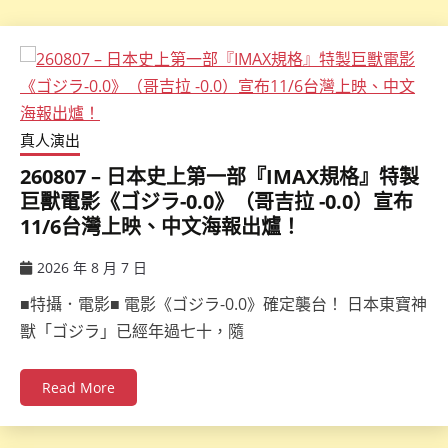
真人演出
260807 – 日本史上第一部『IMAX規格』特製
巨獸電影《ゴジラ-0.0》（哥吉拉 -0.0）宣布
11/6台灣上映、中文海報出爐！
2026 年 8 月 7 日
ccsx
■特攝．電影■ 電影《ゴジラ-0.0》確定襲台！ 日本東寶神
獸「ゴジラ」已經年過七十，隨
Read More