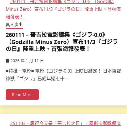
真人演出
260111 – 哥吉拉電影續集《ゴジラ-0.0》
（Godzilla Minus Zero）宣布11/3『ゴジラ
の日』隆重上映、首張海報發表！
2026 年 1 月 11 日
ccsx
■特攝．電影■ 電影《ゴジラ-0.0》上映日敲定！ 日本東寶
神獸「ゴジラ」已經年過七十，
Read More