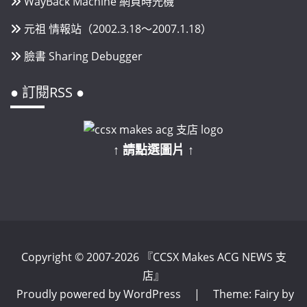
WayBack Machine 網頁時光機
元祖 情報站（2002.3.18～2007.1.18）
臉書 Sharing Debugger
● 訂閱RSS ●
↑ 請點選圖片 ↑
Copyright © 2007-2026 『CCSX Makes ACG NEWS 支
店』
Proudly powered by WordPress
|
Theme: Fairy by