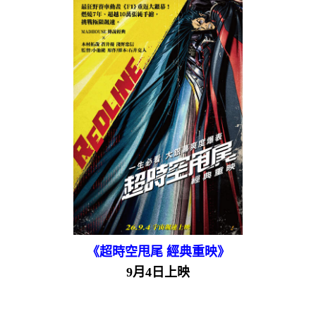
《超時空甩尾 經典重映》
9月4日上映