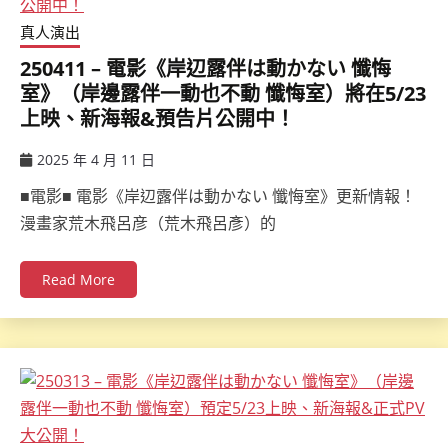
真人演出
250411 – 電影《岸辺露伴は動かない 懺悔
室》（岸邊露伴一動也不動 懺悔室）將在5/23
上映、新海報&預告片公開中！
2025 年 4 月 11 日
ccsx
■電影■ 電影《岸辺露伴は動かない 懺悔室》更新情報！
漫畫家荒木飛呂彦（荒木飛呂彥）的
Read More