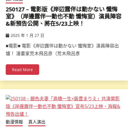
250127 – 電影版《岸辺露伴は動かない 懺悔
室》（岸邊露伴一動也不動 懺悔室）演員陣容
&新預告公開、將在5/23上映！
2025 年 1 月 27 日
ccsx
■電影■ 電影《岸辺露伴は動かない 懺悔室》演員陣容出
爐！ 漫畫家荒木飛呂彦（荒木飛呂彥
Read More
動漫情報
真人演出