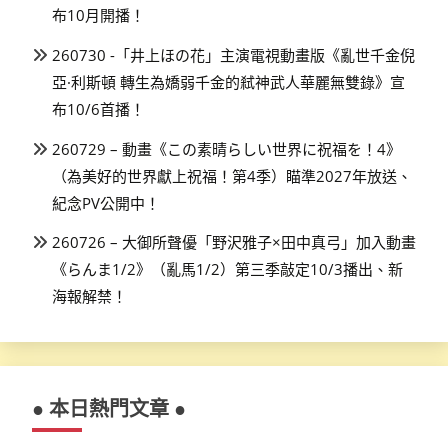
布10月開播！
260730 -「井上ほの花」主演電視動畫版《亂世千金倪
亞·利斯頓 轉生為嬌弱千金的弒神武人華麗無雙錄》宣
布10/6首播！
260729 – 動畫《この素晴らしい世界に祝福を！4》
（為美好的世界獻上祝福！第4季）瞄準2027年放送、
紀念PV公開中！
260726 – 大御所聲優「野沢雅子×田中真弓」加入動畫
《らんま1/2》（亂馬1/2）第三季敲定10/3播出、新
海報解禁！
● 本日熱門文章 ●