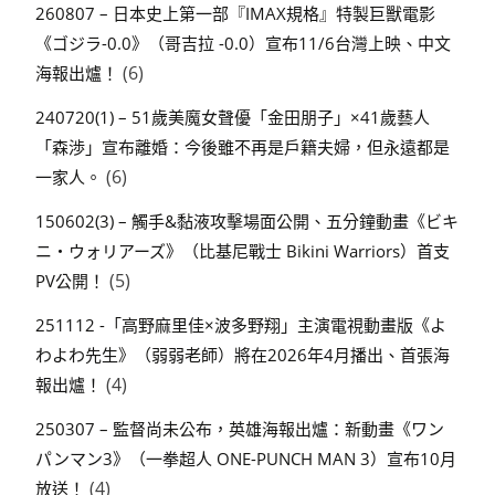
260807 – 日本史上第一部『IMAX規格』特製巨獸電影
《ゴジラ-0.0》（哥吉拉 -0.0）宣布11/6台灣上映、中文
(6)
海報出爐！
240720(1) – 51歲美魔女聲優「金田朋子」×41歲藝人
「森渉」宣布離婚：今後雖不再是戶籍夫婦，但永遠都是
(6)
一家人。
150602(3) – 觸手&黏液攻擊場面公開、五分鐘動畫《ビキ
ニ・ウォリアーズ》（比基尼戰士 Bikini Warriors）首支
(5)
PV公開！
251112 -「高野麻里佳×波多野翔」主演電視動畫版《よ
わよわ先生》（弱弱老師）將在2026年4月播出、首張海
(4)
報出爐！
250307 – 監督尚未公布，英雄海報出爐：新動畫《ワン
パンマン3》（一拳超人 ONE-PUNCH MAN 3）宣布10月
(4)
放送！