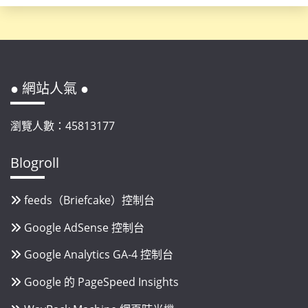
● 網站人氣 ●
瀏覽人數：45813177
Blogroll
feeds（Briefcake）控制台
Google AdSense 控制台
Google Analytics GA-4 控制台
Google 的 PageSpeed Insights