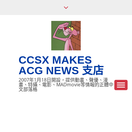
Skip
to
content
CCSX MAKES
ACG NEWS 支店
2007年1月18日開設，提供動畫、聲優、漫
畫、特攝、電影、MADmovie等情報的正體中
文部落格