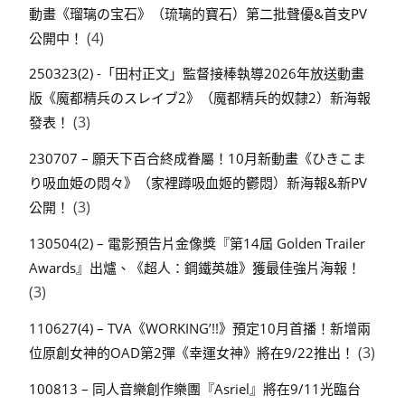
動畫《瑠璃の宝石》（琉璃的寶石）第二批聲優&首支PV
(4)
公開中！
250323(2) -「田村正文」監督接棒執導2026年放送動畫
版《魔都精兵のスレイブ2》（魔都精兵的奴隸2）新海報
(3)
發表！
230707 – 願天下百合終成眷屬！10月新動畫《ひきこま
り吸血姫の悶々》（家裡蹲吸血姬的鬱悶）新海報&新PV
(3)
公開！
130504(2) – 電影預告片金像獎『第14屆 Golden Trailer
Awards』出爐、《超人：鋼鐵英雄》獲最佳強片海報！
(3)
110627(4) – TVA《WORKING’!!》預定10月首播！新增兩
(3)
位原創女神的OAD第2彈《幸運女神》將在9/22推出！
100813 – 同人音樂創作樂團『Asriel』將在9/11光臨台