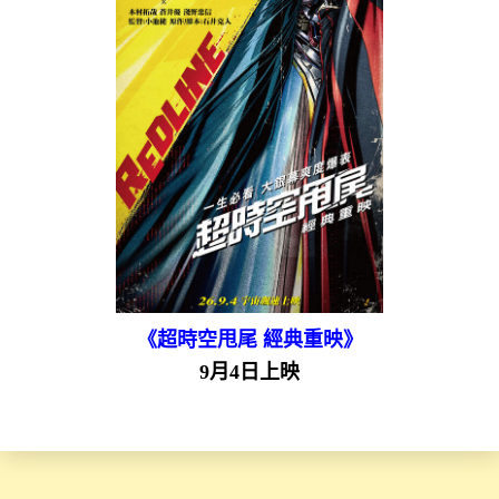
《超時空甩尾 經典重映》
9月4日上映