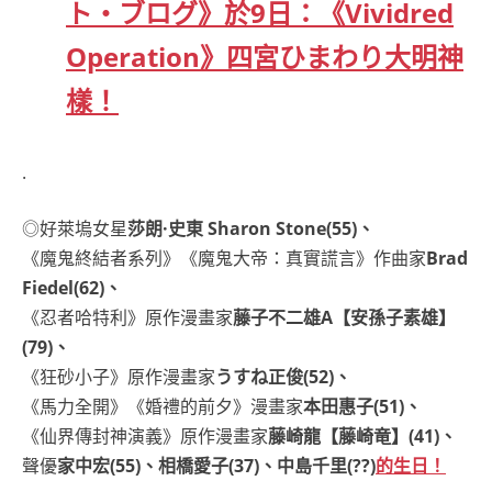
ト・ブログ》於9日：《Vividred
Operation》四宮ひまわり大明神
樣！
.
◎好萊塢女星
莎朗·史東 Sharon Stone(55)、
《魔鬼終結者系列》《魔鬼大帝：真實謊言》作曲家
Brad
Fiedel(62)、
《忍者哈特利》原作漫畫家
藤子不二雄A【安孫子素雄】
(79)、
《狂砂小子》原作漫畫家
うすね正俊(52)、
《馬力全開》《婚禮的前夕》漫畫家
本田惠子(51)、
《仙界傳封神演義》原作漫畫家
藤崎龍【藤崎竜】(41)、
聲優
家中宏(55)、相橋愛子(37)、中島千里(??)
的生日！