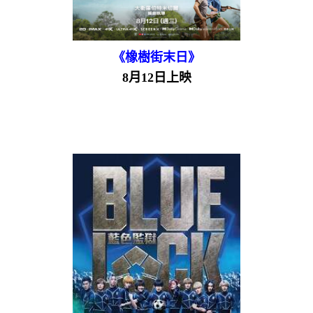
《橡樹街末日》
8月12日上映