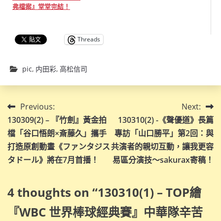
弗檔案』堂堂完結！
Threads
pic
,
内田彩
,
高松信司
文
Previous:
Next:
130309(2) – 『竹劍』黃金拍
130310(2) -《聲優道》長篇
章
檔「谷口悟朗×斎藤久」攜手
專訪「山口勝平」第2回：與
導
打造原創動畫《ファンタジス
共演者的親切互動，讓我更容
タドール》將在7月首播！
易區分演技～sakurax寄稿！
覽
4 thoughts on “
130310(1) – TOP繪
『WBC 世界棒球經典賽』中華隊辛苦