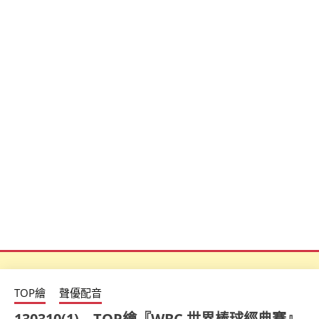
TOP繪
聲優配音
130310(1) – TOP繪『WBC 世界棒球經典賽』