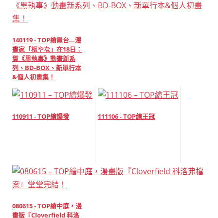
140119 - TOP繪屋台...漫
畫家「枢やな」在18日：
賀《黒執事》動畫新系
列、BD-BOX、新單行本
&個人初畫集！
110911 - TOP繪爆發
111106 - TOP繪王冠
080615 - TOP繪中庭，漫
畫版『Cloverfield 科洛