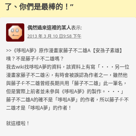
了、你們是最棒的！
”
偶然過來這裡的某人
表示:
2013 年 3 月 10 日9:58 下午
>>《哆啦A夢》原作漫畫家藤子不二雄A【安孫子素雄】
咦？不是藤子·F·不二雄嗎？
我去wiki找哆啦A夢的資料，該資料上有寫「‧‧‧另一位
漫畫家藤子不二雄Ⓐ，有時會被誤認為作者之一，雖然他
與藤子·F·不二雄曾經長期共用「藤子不二雄」此一筆名，
但是實際上前者並未參與《哆啦A夢》的製作。‧‧‧」
藤子不二雄A的確不是「哆啦A夢」的作者，所以藤子·F·不
二雄才是「哆啦A夢」的作者！
就這樣啦！