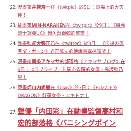
漫畫家
井荻寿一
在《twitpic》於5日：戰場上的大天
使！
插畫家
MIN-NARAKEN
在《twitpic》於9日：《機動
戰士鋼彈UC》獨角獸鋼彈的英姿！
動畫監督
大張正己
在《twitter》於3日：《伝説の勇
者ダ・ガーン》光芒萬丈的傳說雷霆達鋼號！
漫畫家
南条アキマサ
的部落格《アキマサブログ》在
9日：《ラブライブ！》開心雀躍的女僕、高坂穂乃
果！
原畫師
山内尚樹
在《pixiv》於7日：《PUZZLE &
DRAGON》紅蓮女帝・エキドナ！
聲優「内田彩」在動畫監督高村和
宏的部落格《バニシングポイン