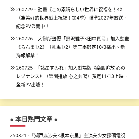
260729 – 動畫《この素晴らしい世界に祝福を！4》
（為美好的世界獻上祝福！第4季）瞄準2027年放送、
紀念PV公開中！
260726 – 大御所聲優「野沢雅子×田中真弓」加入動畫
《らんま1/2》（亂馬1/2）第三季敲定10/3播出、新
海報解禁！
260725 -「諸星すみれ」加入劇場版《楽園追放 心の
レゾナンス》（樂園追放 心之共鳴）預定11/13上映、
全新PV出爐！
● 本日熱門文章 ●
250321 -「瀬戸麻沙美×根本京里」主演美少女採礦電視