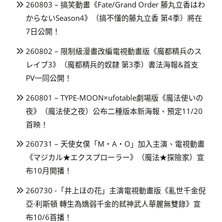
260803 – 搞笑動畫《Fate/Grand Order 藤丸立香はわ
からないSeason4》（搞不懂的藤丸立香 第4季）將在
7日公開！
260802 – 限制級漫畫改編電視動畫版《魔都精兵のス
レイブ3》（魔都精兵的奴隸 第3季）書法海報&首支
PV一同公開！
260801 – TYPE-MOON×ufotable劇場版《魔法使いの
夜》（魔法使之夜）公布二種版本新海報、預定11/20
首映！
260731 – 天使女僕「M・A・O」加入主演、電視動畫
《マジカル★エクスプローラー》（魔法★探險家）宣
布10月開播！
260730 -「井上ほの花」主演電視動畫版《亂世千金倪
亞·利斯頓 轉生為嬌弱千金的弒神武人華麗無雙錄》宣
布10/6首播！