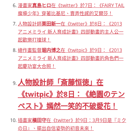
漫畫家
真島ヒロ
在《twitter》於7日：《FAIRY TAIL
魔導少年》穿著比基尼、賣弄性感的艾爾莎！
人物設計師
栗田新一
在《twitter》於8日：《2013
アニメミライ 新人育成計畫》四部動畫的主人公一
起歡樂打撞球！
總作畫監督
堀内博之
在《twitpic》於9日：《2013
アニメミライ 新人育成計畫》四部動畫的角色們一
起慶功宴大合照！
人物設計師「斎藤恒徳」在
《twitpic》於8日：《絶園のテン
ペスト》嫣然一笑的不破愛花！
插畫家
橫田守
在《twitter》於9日：3月9日是『ミク
の日』、擺出自信姿勢的初音未來！