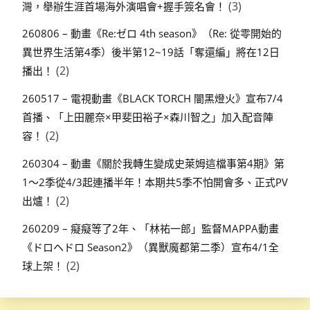
(3)
灣，舉辦生涯首場海外演唱會+握手簽名會！
260806 – 動畫《Re:ゼロ 4th season》（Re: 從零開始的
異世界生活第4季）後半第12~19話「奪還編」將在12日
(2)
播出！
260517 – 電視動畫《BLACK TORCH 闇黑燈火》宣布7/4
首播、「上田麗奈×甲斐田裕子×森川智之」加入配音陣
(2)
容！
260304 – 動畫《關於我轉生變成史萊姆這檔事第4期》第
1～2季從4/3起連播半年！本期共5季不怕開會多、正式PV
(2)
出爐！
260209 – 癡癡等了2年、「林祐一郎」監督MAPPA動畫
《ドロヘドロ Season2》（異獸魔都第二季）宣布4/1全
(2)
球上架！