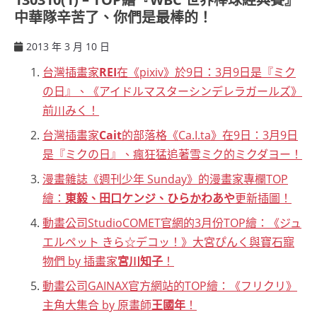
中華隊辛苦了、你們是最棒的！
2013 年 3 月 10 日
ccsx
台灣插畫家
REI
在《pixiv》於9日：3月9日是『ミク
の日』、《アイドルマスターシンデレラガールズ》
前川みく！
台灣插畫家
Cait
的部落格《Ca.I.ta》在9日：3月9日
是『ミクの日』、瘋狂猛追著雪ミク的ミクダヨー！
漫畫雜誌《週刊少年 Sunday》的漫畫家專欄TOP
繪：
東毅、田口ケンジ、ひらかわあや
更新插圖！
動畫公司StudioCOMET官網的3月份TOP繪：《ジュ
エルペット きら☆デコッ！》大宮ぴんく與寶石寵
物們 by 插畫家
宮川知子
！
動畫公司GAINAX官方網站的TOP繪：《フリクリ》
主角大集合 by 原畫師
王國年
！