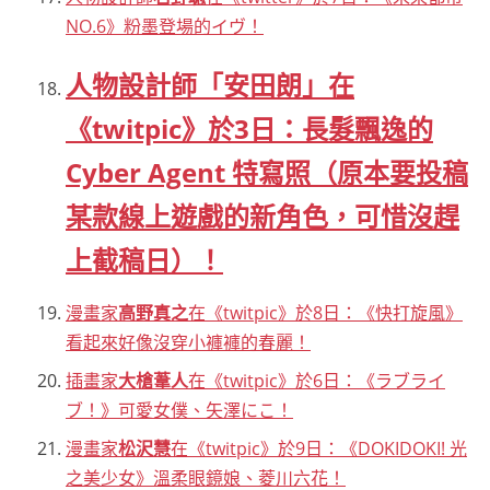
NO.6》粉墨登場的イヴ！
人物設計師「安田朗」在
《twitpic》於3日：長髮飄逸的
Cyber Agent 特寫照（原本要投稿
某款線上遊戲的新角色，可惜沒趕
上截稿日）！
漫畫家
高野真之
在《twitpic》於8日：《快打旋風》
看起來好像沒穿小褲褲的春麗！
插畫家
大槍葦人
在《twitpic》於6日：《ラブライ
ブ！》可愛女僕、矢澤にこ！
漫畫家
松沢慧
在《twitpic》於9日：《DOKIDOKI! 光
之美少女》溫柔眼鏡娘、菱川六花！