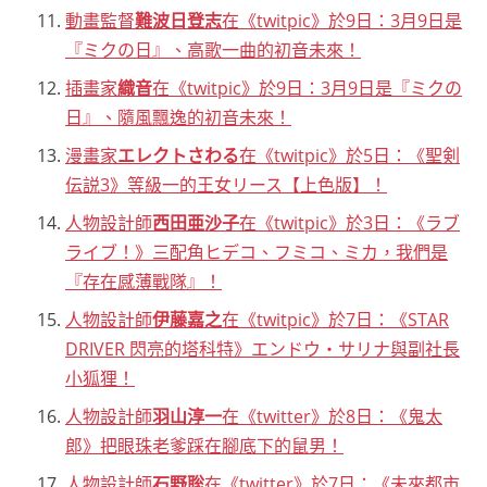
動畫監督
難波日登志
在《twitpic》於9日：3月9日是
『ミクの日』、高歌一曲的初音未來！
插畫家
織音
在《twitpic》於9日：3月9日是『ミクの
日』、隨風飄逸的初音未來！
漫畫家
エレクトさわる
在《twitpic》於5日：《聖剣
伝説3》等級一的王女リース【上色版】！
人物設計師
西田亜沙子
在《twitpic》於3日：《ラブ
ライブ！》三配角ヒデコ、フミコ、ミカ，我們是
『存在感薄戰隊』！
人物設計師
伊藤嘉之
在《twitpic》於7日：《STAR
DRIVER 閃亮的塔科特》エンドウ・サリナ與副社長
小狐狸！
人物設計師
羽山淳一
在《twitter》於8日：《鬼太
郎》把眼珠老爹踩在腳底下的鼠男！
人物設計師
石野聡
在《twitter》於7日：《未來都市