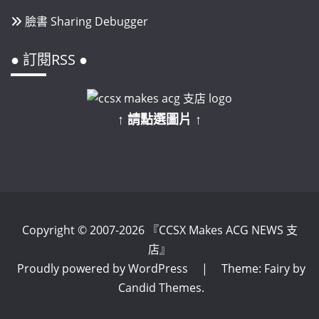
臉書 Sharing Debugger
● 訂閱RSS ●
↑ 請點選圖片 ↑
Copyright © 2007-2026 『CCSX Makes ACG NEWS 支
店』
Proudly powered by WordPress
|
Theme: Fairy by
Candid Themes
.