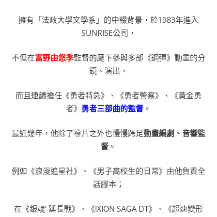
擁有「法政大學文學系」的中輟背景，於1983年進入
SUNRISE公司，
不但在
富野由悠季
監督的麾下參與多部《鋼彈》動畫的分
鏡、演出，
而且連續擔任《勇者特急》、《勇者警察》、《黃金勇
者》
勇者三部曲的監督
。
最近幾年，他除了導片之外也慢慢跨足
動畫編劇、音響監
督
。
例如《浪漫追星社》、《男子高校生的日常》由他負責全
話腳本；
在《銀魂’ 延長戰》、《IXION SAGA DT》、《超速變形