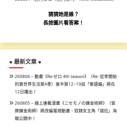
猜猜她是誰？
長按圖片看答案！
● 最新文章 ●
260806 – 動畫《Re:ゼロ 4th season》（Re: 從零開始
的異世界生活第4季）後半第12~19話「奪還編」將在
12日播出！
260805 – 線上連載漫畫《ニセモノの錬金術師》（冒
牌鍊金術師）將改編電視動畫、奴隸女主角「諾拉」海
報公開中！