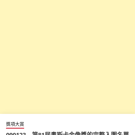
獎項大賞
090123 – 第81屆奧斯卡金像獎的完整入圍名單