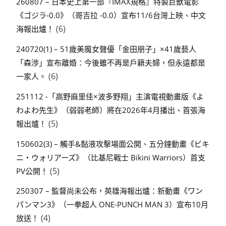
260807 – 日本史上第一部『IMAX規格』特製巨獸電影
《ゴジラ-0.0》（哥吉拉 -0.0）宣布11/6台灣上映、中文
(6)
海報出爐！
240720(1) – 51歲美魔女聲優「金田朋子」×41歲藝人
「森渉」宣布離婚：今後雖不再是戶籍夫婦，但永遠都是
(6)
一家人。
251112 -「高野麻里佳×波多野翔」主演電視動畫版《よ
わよわ先生》（弱弱老師）將在2026年4月播出、首張海
(5)
報出爐！
150602(3) – 觸手&黏液攻擊場面公開、五分鐘動畫《ビキ
ニ・ウォリアーズ》（比基尼戰士 Bikini Warriors）首支
(5)
PV公開！
250307 – 監督尚未公布，英雄海報出爐：新動畫《ワン
パンマン3》（一拳超人 ONE-PUNCH MAN 3）宣布10月
(4)
放送！