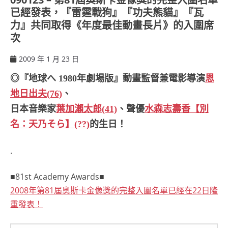
已經發表，『雷霆戰狗』『功夫熊貓』『瓦
力』共同取得《年度最佳動畫長片》的入圍席
次
2009 年 1 月 23 日
ccsx
◎『地球へ 1980年劇場版』動畫監督兼電影導演
恩
地日出夫(76)
、
日本音樂家
葉加瀨太郎(41)
、聲優
水森志壽香【別
名：天乃そら】(??)
的生日！
.
■81st Academy Awards■
2008年第81屆奧斯卡金像獎的完整入圍名單已經在22日隆
重發表！