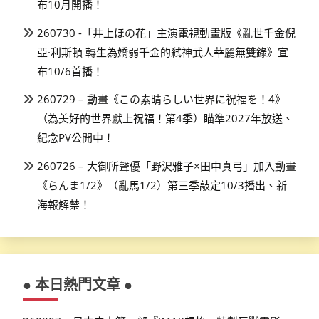
布10月開播！
260730 -「井上ほの花」主演電視動畫版《亂世千金倪
亞·利斯頓 轉生為嬌弱千金的弒神武人華麗無雙錄》宣
布10/6首播！
260729 – 動畫《この素晴らしい世界に祝福を！4》
（為美好的世界獻上祝福！第4季）瞄準2027年放送、
紀念PV公開中！
260726 – 大御所聲優「野沢雅子×田中真弓」加入動畫
《らんま1/2》（亂馬1/2）第三季敲定10/3播出、新
海報解禁！
● 本日熱門文章 ●