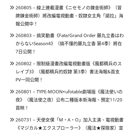
260805 – 線上連載漫畫《ニセモノの錬金術師》（冒
牌鍊金術師）將改編電視動畫、奴隸女主角「諾拉」海
報公開中！
260803 – 搞笑動畫《Fate/Grand Order 藤丸立香はわ
からないSeason4》（搞不懂的藤丸立香 第4季）將在
7日公開！
260802 – 限制級漫畫改編電視動畫版《魔都精兵のス
レイブ3》（魔都精兵的奴隸 第3季）書法海報&首支
PV一同公開！
260801 – TYPE-MOON×ufotable劇場版《魔法使いの
夜》（魔法使之夜）公布二種版本新海報、預定11/20
首映！
260731 – 天使女僕「M・A・O」加入主演、電視動畫
《マジカル★エクスプローラー》（魔法★探險家）宣