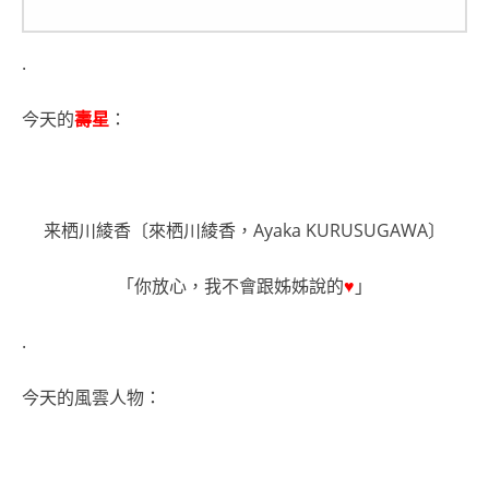
.
今天的
壽星
：
来栖川綾香〔來栖川綾香，Ayaka KURUSUGAWA〕
「你放心，我不會跟姊姊說的
♥
」
.
今天的風雲人物：