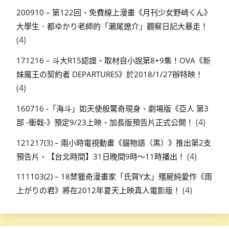
200910 – 第122回、免費線上漫畫《月刊少女野崎くん》
大學生．都ゆかり老師的「瀬尾遼介」觀察日記大暴走！
(4)
171216 – 斗大R15認證、取材自小說第8+9集！OVA《新
妹魔王の契約者 DEPARTURES》於2018/1/27辦特映！
(4)
160716 -「海斗」如天使般驚奇現身、劇場版《亞人 第3
(4)
部 -衝戟-》預定9/23上映、加長版預告片正式公開！
121217(3) – 兩小時電視動畫《貓物語（黑）》推出第2支
(4)
預告片、【台北時間】31日晚間9時～11時播出！
111103(2) – 18禁獵奇漫畫家「氏賀Y太」殭屍純愛作《雨
(4)
上がりの君》將在2012年夏天上映真人電影版！