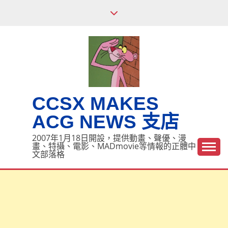
Skip
to
content
CCSX MAKES
ACG NEWS 支店
2007年1月18日開設，提供動畫、聲優、漫
畫、特攝、電影、MADmovie等情報的正體中
文部落格