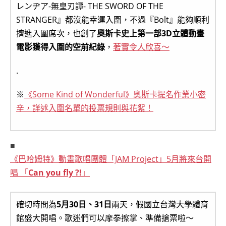
レンヂア-無皇刃譚- THE SWORD OF THE
STRANGER』都沒能幸運入圍，不過『Bolt』能夠順利
擠進入圍席次，也創了
奧斯卡史上第一部3D立體動畫
電影獲得入圍的空前紀錄
，
著實令人欣喜～
.
※
《Some Kind of Wonderful》奧斯卡提名作業小密
辛，詳述入圍名單的投票規則與花絮！
■
《巴哈姆特》動畫歌唱團體「JAM Project」5月將來台開
唱 「
Can you fly ?!
」
確切時間為
5月30日、31日
兩天，假國立台灣大學體育
館盛大開唱。歌迷們可以摩拳擦掌、準備搶票啦～