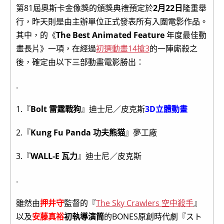
第81屆奧斯卡金像獎的頒獎典禮預定於
2月22日
隆重舉
行，昨天則是由主辦單位正式發表所有入圍電影作品。
其中，的《
The Best Animated Feature
年度最佳動
畫長片》一項，在經過
初選動畫14搶3
的一陣廝殺之
後，確定由以下三部動畫電影勝出：
.
1.『
Bolt 雷霆戰狗
』迪士尼／皮克斯
3D立體動畫
2.『
Kung Fu Panda 功夫熊猫
』夢工廠
3.『
WALL-E 瓦力
』迪士尼／皮克斯
.
雖然由
押井守
監督的『
The Sky Crawlers 空中殺手
』
以及
安藤真裕
初執導演筒
的BONES原創時代劇『スト