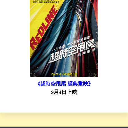
《超時空甩尾 經典重映》
9月4日上映