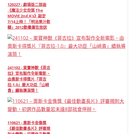
120227 - 劇場版二部曲
《魔法少女奈葉 The
MOVIE 2nd A’s》敲定
7/14上映！「明治果汁軟
糖」2012動畫廣告放送
中！
241102 - 東寶神獸《哥吉
拉》宣布製作全新電影、
由奧斯卡得獎片『哥吉
拉-1.0』最大功臣「山崎
貴」續執導演筒！
110621 - 奧斯卡金像獎
《最佳動畫長片》評審規