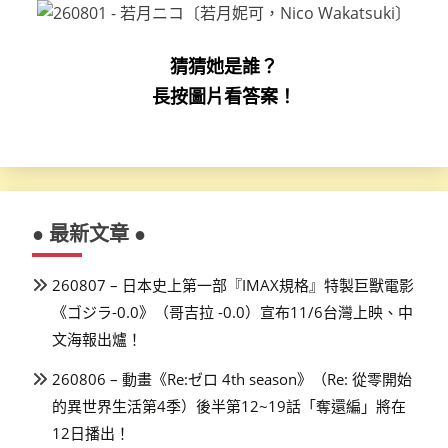
猜猜她是誰？
長按圖片看答案！
● 最新文章 ●
260807 – 日本史上第一部『IMAX規格』特製巨獸電影
《ゴジラ-0.0》（哥吉拉 -0.0）宣布11/6台灣上映、中
文海報出爐！
260806 – 動畫《Re:ゼロ 4th season》（Re: 從零開始
的異世界生活第4季）後半第12~19話「奪還編」將在
12日播出！