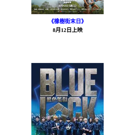
《橡樹街末日》
8月12日上映