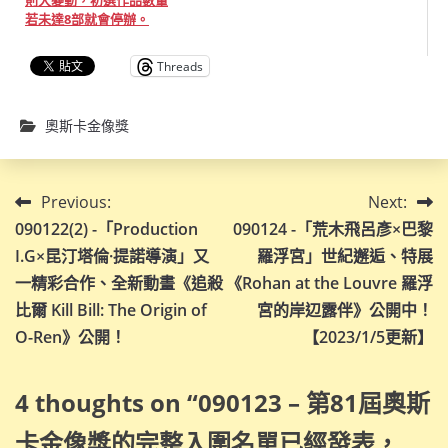
則大變動，初選作品數量
若未達8部就會停辦。
Threads
奧斯卡金像獎
文
Previous:
Next:
090122(2) -「Production
090124 -「荒木飛呂彥×巴黎
章
I.G×昆汀塔倫·提諾導演」又
羅浮宮」世紀邂逅、特展
導
一精彩合作、全新動畫《追殺
《Rohan at the Louvre 羅浮
比爾 Kill Bill: The Origin of
宮的岸辺露伴》公開中！
覽
O-Ren》公開！
【2023/1/5更新】
4 thoughts on “
090123 – 第81屆奧斯
卡金像獎的完整入圍名單已經發表，