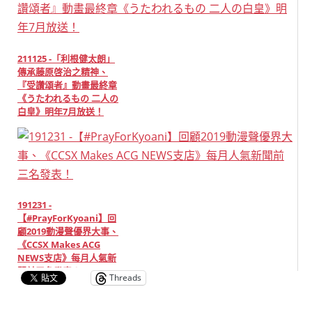
211125 -「利根健太朗」
傳承藤原啓治之精神、
『受讚頌者』動畫最終章
《うたわれるもの 二人の
白皇》明年7月放送！
191231 -
【#PrayForKyoani】回
顧2019動漫聲優界大事、
《CCSX Makes ACG
NEWS支店》每月人氣新
聞前三名發表！
Threads