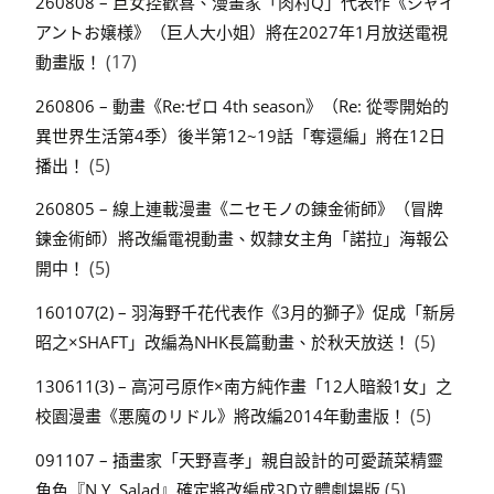
260808 – 巨女控歡喜、漫畫家「肉村Q」代表作《ジャイ
アントお嬢様》（巨人大小姐）將在2027年1月放送電視
(17)
動畫版！
260806 – 動畫《Re:ゼロ 4th season》（Re: 從零開始的
異世界生活第4季）後半第12~19話「奪還編」將在12日
(5)
播出！
260805 – 線上連載漫畫《ニセモノの錬金術師》（冒牌
鍊金術師）將改編電視動畫、奴隸女主角「諾拉」海報公
(5)
開中！
160107(2) – 羽海野千花代表作《3月的獅子》促成「新房
(5)
昭之×SHAFT」改編為NHK長篇動畫、於秋天放送！
130611(3) – 高河弓原作×南方純作畫「12人暗殺1女」之
(5)
校園漫畫《悪魔のリドル》將改編2014年動畫版！
091107 – 插畫家「天野喜孝」親自設計的可愛蔬菜精靈
(5)
角色『N.Y. Salad』確定將改編成3D立體劇場版