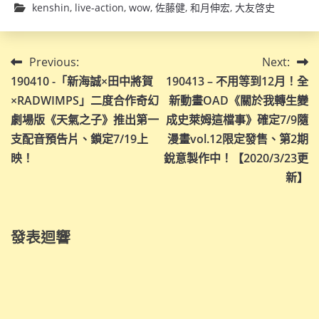
kenshin
,
live-action
,
wow
,
佐藤健
,
和月伸宏
,
大友啓史
文
Previous:
Next:
190410 -「新海誠×田中將賀
190413 – 不用等到12月！全
章
×RADWIMPS」二度合作奇幻
新動畫OAD《關於我轉生變
導
劇場版《天氣之子》推出第一
成史萊姆這檔事》確定7/9隨
支配音預告片、鎖定7/19上
漫畫vol.12限定發售、第2期
覽
映！
銳意製作中！【2020/3/23更
新】
發表迴響