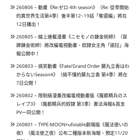
260806 – 動畫《Re:ゼロ 4th season》（Re: 從零開始
的異世界生活第4季）後半第12~19話「奪還編」將在
12日播出！
260805 – 線上連載漫畫《ニセモノの錬金術師》（冒
牌鍊金術師）將改編電視動畫、奴隸女主角「諾拉」海
報公開中！
260803 – 搞笑動畫《Fate/Grand Order 藤丸立香はわ
からないSeason4》（搞不懂的藤丸立香 第4季）將在
7日公開！
260802 – 限制級漫畫改編電視動畫版《魔都精兵のス
レイブ3》（魔都精兵的奴隸 第3季）書法海報&首支
PV一同公開！
260801 – TYPE-MOON×ufotable劇場版《魔法使いの
夜》（魔法使之夜）公布二種版本新海報、預定11/20