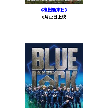
《橡樹街末日》
8月12日上映