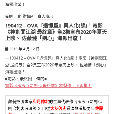
俺的
動漫情報
真人演出
190412 – OVA『追憶篇』真人化(誤)！電影
《神劍闖江湖 最終章》全2集宣布2020年夏天
上映、 佐藤健「劍心」海報出爐！
2019 年 4 月 12 日
ccsx
■電影．最終回．俺的■
電影《るろうに剣心 最終章》將製作上下兩集！
蘿莉控
漫畫家
和月伸宏
的生涯代表作《るろうに剣心 -
明治剣客浪漫譚-》自從
大友啓史
導演與看板男星
佐藤