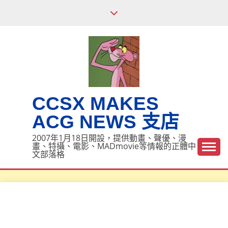
Skip
to
content
CCSX MAKES
ACG NEWS 支店
2007年1月18日開設，提供動畫、聲優、漫
畫、特攝、電影、MADmovie等情報的正體中
文部落格