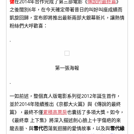
健
在2014年合作完成了第三部電影《
傳說的最終篇
》
之後闊別6年，在今天確定帶著昔日的叫好叫座成績而
凱旋回歸，宣布即將推出最新兩部大銀幕新片，讓熱情
粉絲們大呼歡喜：
.
第一張海報
.
一如前述，整個真人版電影系列從2012年誕生首作，
並於2014年陸續推出《京都大火篇》與《傳說的最終
篇》，最終不僅
累積高票房
也囊括了多項大獎。如今，
《最終章 上下集》將深入描述劍心臉上十字傷疤的來
龍去脈、與
雪代巴
蕩氣迴腸的愛情故事，以及與
雪代緣