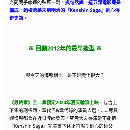
之間關乎命運的殊死一戰。
換句話說，這五部電影即是
構成一齣橫跨幕末到明治的『Kenshin Saga』劍心傳
奇史詩。
.
※ 回顧2012年的最早造型 ※
與今天的海報相比，是不是變化很大？
.
《最終章》全二集預定2020年夏天輪流上映
，包含上
下集的副標題、雪代巴&雪代緣的演員人選、……等具
體情報都會在近日陸續發表。究竟大友導演能不能把
『Kenshin Saga』完美畫下休止符呢？劍心的師父