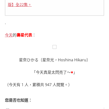
版】全22集。
.
今天
的
壽星代表
：
星奈ひかる〔星奈光，Hoshina Hikaru〕
「今天真是太閃亮了～
♥
」
（今天有 1 人，累積共 947 人閱覽。）
您是否也知道：