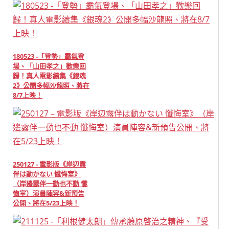
180523 -「登勢」霸氣登
場、「山田孝之」歡樂回
歸！真人電影續集《銀魂
2》公開多幅沙龍照、將在
8/7上映！
250127 - 電影版《岸辺露
伴は動かない 懺悔室》
（岸邊露伴一動也不動 懺
悔室）演員陣容&新預告
公開、將在5/23上映！