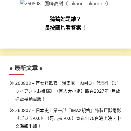
猜猜她是誰？
長按圖片看答案！
● 最新文章 ●
260808 – 巨女控歡喜、漫畫家「肉村Q」代表作《ジ
ャイアントお嬢様》（巨人大小姐）將在2027年1月放
送電視動畫版！
260807 – 日本史上第一部『IMAX規格』特製巨獸電影
《ゴジラ-0.0》（哥吉拉 -0.0）宣布11/6台灣上映、中
文海報出爐！