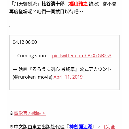
「飛天御劍流」
比谷清十郎
（
福山雅之
飾演）會不會
再度登場呢？咱們一同拭目以待吧～
.
04.12 06:00
Coming soon….
pic.twitter.com/iBkXxGB2s3
— 映画『るろうに剣心 最終章』公式アカウント
(@ruroken_movie)
April 11, 2019
.
※
電影官方網站。
※中文版由東立出版社代理『
神劍闖江湖
』，
【完全