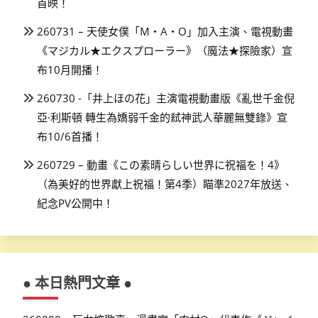
首映！
260731 – 天使女僕「M・A・O」加入主演、電視動畫
《マジカル★エクスプローラー》（魔法★探險家）宣
布10月開播！
260730 -「井上ほの花」主演電視動畫版《亂世千金倪
亞·利斯頓 轉生為嬌弱千金的弒神武人華麗無雙錄》宣
布10/6首播！
260729 – 動畫《この素晴らしい世界に祝福を！4》
（為美好的世界獻上祝福！第4季）瞄準2027年放送、
紀念PV公開中！
● 本日熱門文章 ●