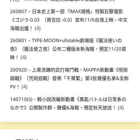
260807 – 日本史上第一部『IMAX規格』特製巨獸電影
《ゴジラ-0.0》（哥吉拉 -0.0）宣布11/6台灣上映、中文
(4)
海報出爐！
260801 – TYPE-MOON×ufotable劇場版《魔法使いの
夜》（魔法使之夜）公布二種版本新海報、預定11/20首
(4)
映！
200920 – 上乘洗鍊的武打格鬥戰、MAPPA新動畫《呪術
廻戦》（咒術迴戰）發表「千葉繁」第3批聲優名單&全新
(4)
PV！
140710(3) – 輕小說改編新動畫《異能バトルは日常系の
(4)
なかで》公開製作群、聲優&海報，預定秋天放送！