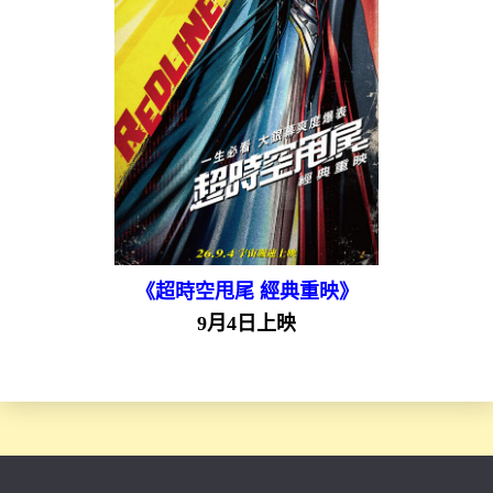
《超時空甩尾 經典重映》
9月4日上映