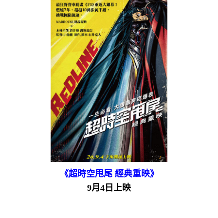
《超時空甩尾 經典重映》
9月4日上映