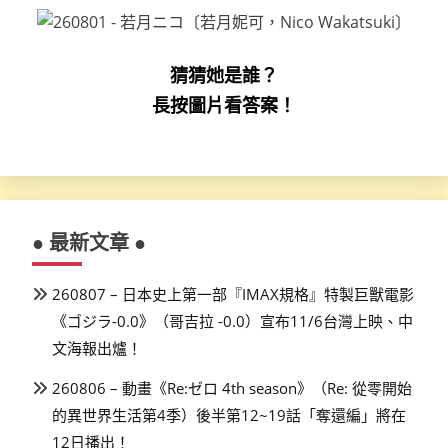
猜猜她是誰？
長按圖片看答案！
● 最新文章 ●
260807 – 日本史上第一部『IMAX規格』特製巨獸電影
《ゴジラ-0.0》（哥吉拉 -0.0）宣布11/6台灣上映、中
文海報出爐！
260806 – 動畫《Re:ゼロ 4th season》（Re: 從零開始
的異世界生活第4季）後半第12~19話「奪還編」將在
12日播出！