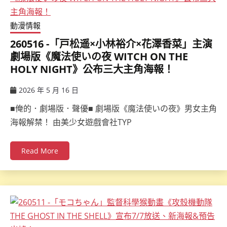
動漫情報
260516 -「戸松遥×小林裕介×花澤香菜」主演
劇場版《魔法使いの夜 WITCH ON THE
HOLY NIGHT》公布三大主角海報！
2026 年 5 月 16 日
ccsx
■俺的．劇場版．聲優■ 劇場版《魔法使いの夜》男女主角
海報解禁！ 由美少女遊戲會社TYP
Read More