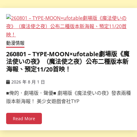
動漫情報
260801 – TYPE-MOON×ufotable劇場版《魔
法使いの夜》（魔法使之夜）公布二種版本新
海報、預定11/20首映！
2026 年 8 月 1 日
ccsx
■俺的．劇場版．聲優■ 劇場版《魔法使いの夜》發表兩種
版本新海報！ 美少女遊戲會社TYP
Read More