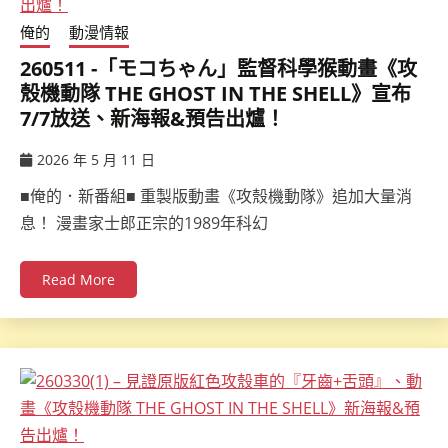
俺的
動漫情報
260511 -「モコちゃん」監督科學猴動畫《攻
殼機動隊 THE GHOST IN THE SHELL》宣布
7/7放送、新海報&預告出爐！
2026 年 5 月 11 日
ccsx
■俺的．新番組■ 重製版動畫《攻殼機動隊》追加大量消
息！ 漫畫家士郎正宗的1989年科幻
Read More