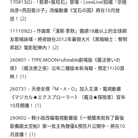
170813(2) -「翡翠×藍柱石」登場、LoveLive!拍檔「京極
尚彦×西田亜沙子」改編動畫《宝石の国》將在10月放
(2)
送！
111109(2) – 作曲家「漢斯·季默」邀請18歲以上的全球網
友歌唱詠嘆，將收錄在2012年暑假大片《黑暗騎士：黎明
(2)
昇起》電影配樂內！
260801 – TYPE-MOON×ufotable劇場版《魔法使いの
夜》（魔法使之夜）公布二種版本新海報、預定11/20首
(1)
映！
260731 – 天使女僕「M・A・O」加入主演、電視動畫
《マジカル★エクスプローラー》（魔法★探險家）宣布
(1)
10月開播！
260602 – 輕小說改編電視動畫版《一覺醒來就有了最強
裝備跟太空船》第一批主角聲優&預告片公開中、將在10
(1)
月首播！