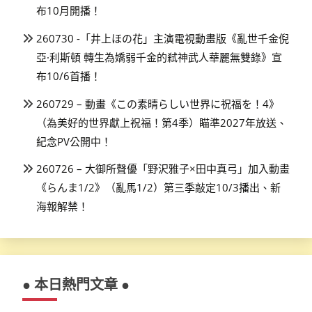
布10月開播！
260730 -「井上ほの花」主演電視動畫版《亂世千金倪
亞·利斯頓 轉生為嬌弱千金的弒神武人華麗無雙錄》宣
布10/6首播！
260729 – 動畫《この素晴らしい世界に祝福を！4》
（為美好的世界獻上祝福！第4季）瞄準2027年放送、
紀念PV公開中！
260726 – 大御所聲優「野沢雅子×田中真弓」加入動畫
《らんま1/2》（亂馬1/2）第三季敲定10/3播出、新
海報解禁！
● 本日熱門文章 ●