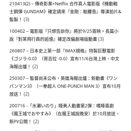
210413(2) – 傳奇影業×Netflix 合作真人電影版《機動戰
士鋼彈 GUNDAM》確定請來『金剛：骷髏島』導演拍片&
(3)
監製！
100402 – 電影版『只想告訴你』將於9/25首映。長篇小
(3)
說『對某飛行員的追憶』確定改編劇場版動畫
260807 – 日本史上第一部『IMAX規格』特製巨獸電影
《ゴジラ-0.0》（哥吉拉 -0.0）宣布11/6台灣上映、中文
(2)
海報出爐！
250307 – 監督尚未公布，英雄海報出爐：新動畫《ワン
パンマン3》（一拳超人 ONE-PUNCH MAN 3）宣布10月
(2)
放送！
200716 -「水瀬いのり」睡美人動畫第2彈：嗜睡喜劇
《魔王城でおやすみ》（在魔王城說晚安）於10月放送、
(2)
新PV公開！