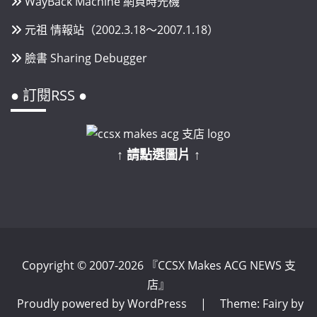
WayBack Machine 網頁時光機
元祖 情報站（2002.3.18～2007.1.18）
臉書 Sharing Debugger
● 訂閱RSS ●
↑ 請點選圖片 ↑
Copyright © 2007-2026 『CCSX Makes ACG NEWS 支
店』
Proudly powered by WordPress
|
Theme: Fairy by