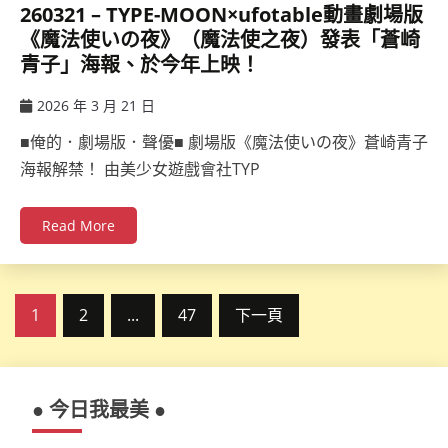
260321 – TYPE-MOON×ufotable動畫劇場版
《魔法使いの夜》（魔法使之夜）發表「蒼崎
青子」海報、於今年上映！
2026 年 3 月 21 日
ccsx
■俺的．劇場版．聲優■ 劇場版《魔法使いの夜》蒼崎青子
海報解禁！ 由美少女遊戲會社TYP
Read More
文
1
2
...
47
下一頁
章
分
● 今日我最美 ●
頁