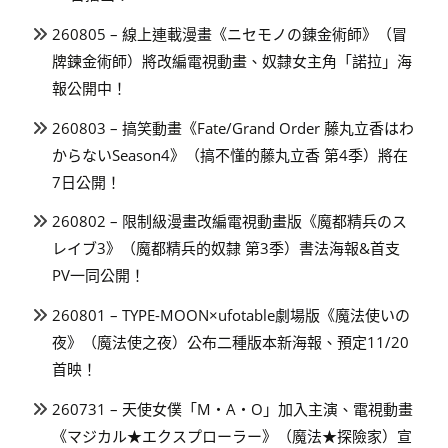
260805 – 線上連載漫畫《ニセモノの錬金術師》（冒
牌鍊金術師）將改編電視動畫、奴隸女主角「諾拉」海
報公開中！
260803 – 搞笑動畫《Fate/Grand Order 藤丸立香はわ
からないSeason4》（搞不懂的藤丸立香 第4季）將在
7日公開！
260802 – 限制級漫畫改編電視動畫版《魔都精兵のス
レイブ3》（魔都精兵的奴隸 第3季）書法海報&首支
PV一同公開！
260801 – TYPE-MOON×ufotable劇場版《魔法使いの
夜》（魔法使之夜）公布二種版本新海報、預定11/20
首映！
260731 – 天使女僕「M・A・O」加入主演、電視動畫
《マジカル★エクスプローラー》（魔法★探險家）宣