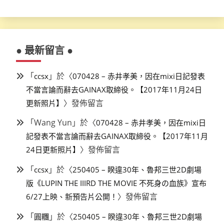
● 最新留言 ●
「
」於〈
ccsx
070428 – 赤井孝美，因在mixi日記發表
不當言論而辭去GAINAX取締役。【2017年11月24日
〉發佈留言
更新照片】
「
Wang Yun
」於〈
070428 – 赤井孝美，因在mixi日
記發表不當言論而辭去GAINAX取締役。【2017年11月
〉發佈留言
24日更新照片】
「
」於〈
ccsx
250405 – 睽違30年、魯邦三世2D劇場
版《LUPIN THE IIIRD THE MOVIE 不死身の血族》宣布
〉發佈留言
6/27上映、新預告片公開！
「
」於〈
圓糰
250405 – 睽違30年、魯邦三世2D劇場