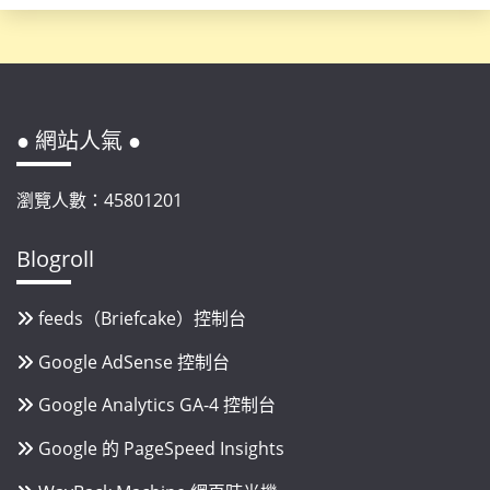
● 網站人氣 ●
瀏覽人數：45801201
Blogroll
feeds（Briefcake）控制台
Google AdSense 控制台
Google Analytics GA-4 控制台
Google 的 PageSpeed Insights