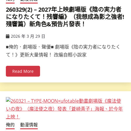
260329(2) – 2027年上映劇場版《陰の実力者
になりたくて！残響編》（我想成為影之強者!
殘響篇）新角色&預告片發表！
2026 年 3 月 29 日
ccsx
■俺的．劇場版．聲優■ 劇場版《陰の実力者になりたく
て！》更新大量情報！ 改編自輕小說家
Read More
俺的
動漫情報