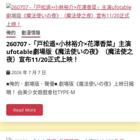
俺的
動漫情報
260707 -「戸松遥×小林裕介×花澤香菜」主演
ufotable劇場版《魔法使いの夜》（魔法使之
夜）宣布11/20正式上映！
2026 年 7 月 7 日
ccsx
■俺的．劇場版．聲優■ 劇場版《魔法使いの夜》上映日揭
曉！ 由美少女遊戲會社TYPE-M
Read More