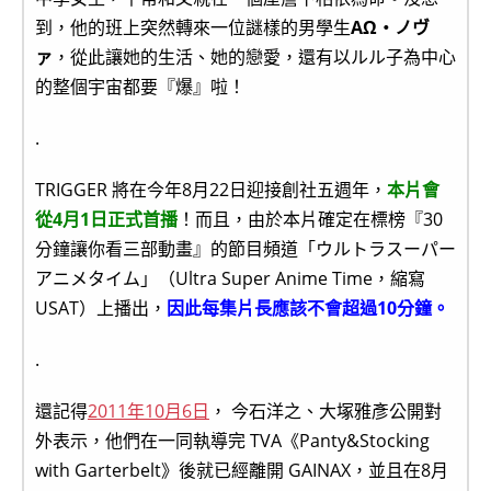
到，他的班上突然轉來一位謎樣的男學生
ΑΩ・ノヴ
ァ
，從此讓她的生活、她的戀愛，還有以ルル子為中心
的整個宇宙都要『爆』啦！
.
TRIGGER 將在今年8月22日迎接創社五週年，
本片會
從4月1日正式首播
！而且，由於本片確定在標榜『30
分鐘讓你看三部動畫』的節目頻道「ウルトラスーパー
アニメタイム」（Ultra Super Anime Time，縮寫
USAT）上播出，
因此每集片長應該不會超過10分鐘。
.
還記得
2011年10月6日
， 今石洋之、大塚雅彥公開對
外表示，他們在一同執導完 TVA《Panty&Stocking
with Garterbelt》後就已經離開 GAINAX，並且在8月