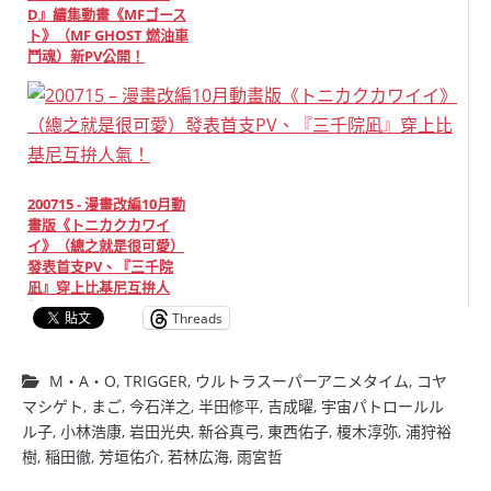
D』續集動畫《MFゴース
ト》（MF GHOST 燃油車
鬥魂）新PV公開！
200715 - 漫畫改編10月動
畫版《トニカクカワイ
イ》（總之就是很可愛）
發表首支PV、『三千院
凪』穿上比基尼互拚人
氣！
Threads
M・A・O
,
TRIGGER
,
ウルトラスーパーアニメタイム
,
コヤ
マシゲト
,
まご
,
今石洋之
,
半田修平
,
吉成曜
,
宇宙パトロールル
ル子
,
小林浩康
,
岩田光央
,
新谷真弓
,
東西佑子
,
榎木淳弥
,
浦狩裕
樹
,
稲田徹
,
芳垣佑介
,
若林広海
,
雨宮哲