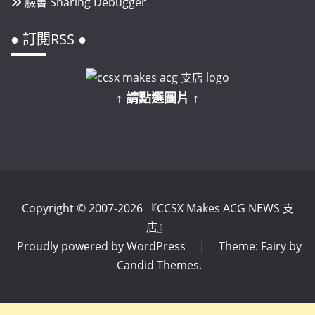
臉書 Sharing Debugger
● 訂閱RSS ●
↑ 請點選圖片 ↑
Copyright © 2007-2026 『CCSX Makes ACG NEWS 支
店』
Proudly powered by WordPress
|
Theme: Fairy by
Candid Themes
.