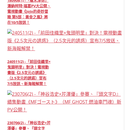
180908(1) -「榎木淳弥」
潘納柯特·福葛PV大公開、
電視動畫《JoJo的奇妙冒
險 第5部：黃金之風》將
在10/5放送！
240511(2) -「前田佳織里×
鬼頭明里」對決！電視動
畫版《2.5次元の誘惑》
（2.5次元的誘惑）宣布
7/5放送、新海報解禁！
230706(2) -「神谷浩史×芹
澤優」參賽、『頭文字