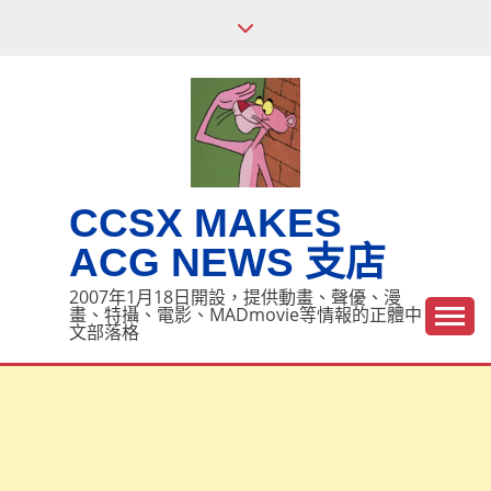
Skip
to
content
CCSX MAKES
ACG NEWS 支店
2007年1月18日開設，提供動畫、聲優、漫
畫、特攝、電影、MADmovie等情報的正體中
文部落格