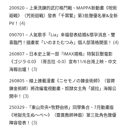
200920 – 上乘洗鍊的武打格鬥戰、MAPPA新動畫《呪術
廻戦》（咒術迴戰）發表「千葉繁」第3批聲優名單&全新
(4)
PV！
090701 – 人氣歌手「Lia」幸福發表結婚&懷孕消息、雙
(4)
喜臨門！插畫家「いのまたむつみ」個人部落格開張！
260807 – 日本史上第一部『IMAX規格』特製巨獸電影
《ゴジラ-0.0》（哥吉拉 -0.0）宣布11/6台灣上映、中文
(3)
海報出爐！
260805 – 線上連載漫畫《ニセモノの錬金術師》（冒牌
鍊金術師）將改編電視動畫、奴隸女主角「諾拉」海報公
(3)
開中！
250329 -「東山奈央×牧野由依」同學集合、7月動畫版
《地獄先生ぬ～べ～》（靈異教師神眉）第三批角色聲優
(3)
陣容發表！