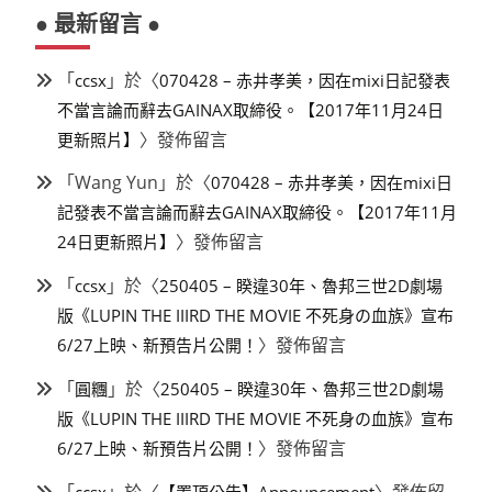
● 最新留言 ●
「
」於〈
ccsx
070428 – 赤井孝美，因在mixi日記發表
不當言論而辭去GAINAX取締役。【2017年11月24日
〉發佈留言
更新照片】
「
Wang Yun
」於〈
070428 – 赤井孝美，因在mixi日
記發表不當言論而辭去GAINAX取締役。【2017年11月
〉發佈留言
24日更新照片】
「
」於〈
ccsx
250405 – 睽違30年、魯邦三世2D劇場
版《LUPIN THE IIIRD THE MOVIE 不死身の血族》宣布
〉發佈留言
6/27上映、新預告片公開！
「
」於〈
圓糰
250405 – 睽違30年、魯邦三世2D劇場
版《LUPIN THE IIIRD THE MOVIE 不死身の血族》宣布
〉發佈留言
6/27上映、新預告片公開！
「
」於〈
〉發佈留
ccsx
【置頂公告】Announcement