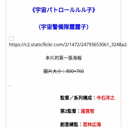
《宇宙パトロールルル子》
（宇宙警備隊露露子）
本片的第一張海報
圖片大小：800×760
.
監督／系列構成：
今石洋之
第2監督：
雨宮哲
創意總監：
若林広海