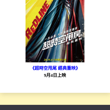
《超時空甩尾 經典重映》
9月4日上映