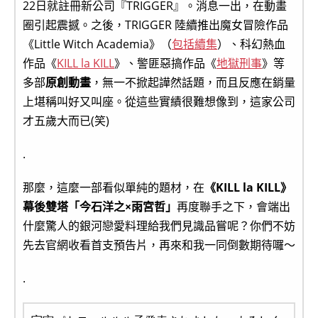
22日就註冊新公司『TRIGGER』。消息一出，在動畫
圈引起震撼。之後，TRIGGER 陸續推出魔女冒險作品
《Little Witch Academia》（
包括續集
）、科幻熱血
作品《
KILL la KILL
》、警匪惡搞作品《
地獄刑事
》等
多部
原創動畫
，無一不掀起譁然話題，而且反應在銷量
上堪稱叫好又叫座。從這些實績很難想像到，這家公司
才五歲大而已(笑)
.
那麼，這麼一部看似單純的題材，在
《KILL la KILL》
幕後雙塔「今石洋之×雨宮哲」
再度聯手之下，會端出
什麼驚人的銀河戀愛料理給我們見識品嘗呢？你們不妨
先去官網收看首支預告片，再來和我一同倒數期待囉～
.