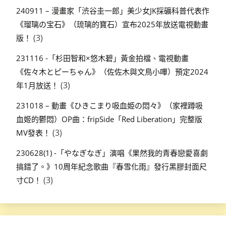
240911 – 漫畫家「渋谷圭一郎」美少女JK採礦科普代表作
《瑠璃の宝石》（琉璃的寶石）宣布2025年放送電視動畫
(3)
版！
231116 -「杉田智和×悠木碧」黃金拍檔、電視動畫
《佐々木とピーちゃん》（佐佐木與文鳥小嗶）預定2024
(3)
年1月放送！
231018 – 動畫《ひきこまり吸血姫の悶々》（家裡蹲吸
血姬的鬱悶）OP曲：fripSide「Red Liberation」完整版
(3)
MV發表！
230628(1) -「やなぎなぎ」演唱《果然我的青春戀愛喜劇
搞錯了。》10周年紀念歌曲『春雪化雨』發行黑膠封面尺
(3)
寸CD！