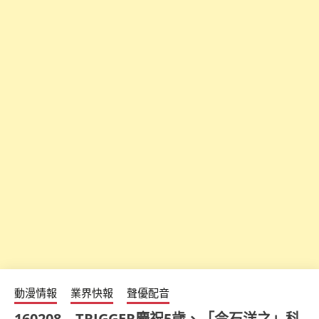
動漫情報
業界快報
聲優配音
160208 – TRIGGER慶祝5歲、「今石洋之」科