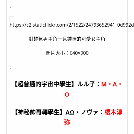
.
對帥氣男主角一見鍾情的可愛女主角
圖片大小：640×900
.
【超普通的宇宙中學生】ルル子：
M・A・
O
【神秘帥哥轉學生】ΑΩ・ノヴァ：
榎木淳
弥