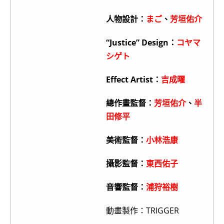
人物設計：
まご
、
芳垣佑介
“Justice” Design：
コヤマ
シゲト
Effect Artist：
吉成曜
總作畫監督：
芳垣佑介
、
半
田修平
美術監督：
小林浩康
攝影監督：
東西佑子
音響監督：
浦狩裕樹
動畫製作：TRIGGER