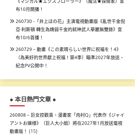
《マジカル★エクスプローラー》（魔法★探險家）宣
布10月開播！
260730 -「井上ほの花」主演電視動畫版《亂世千金倪
亞·利斯頓 轉生為嬌弱千金的弒神武人華麗無雙錄》宣
布10/6首播！
260729 – 動畫《この素晴らしい世界に祝福を！4》
（為美好的世界獻上祝福！第4季）瞄準2027年放送、
紀念PV公開中！
● 本日熱門文章 ●
260808 – 巨女控歡喜、漫畫家「肉村Q」代表作《ジャイ
アントお嬢様》（巨人大小姐）將在2027年1月放送電視
(15)
動畫版！