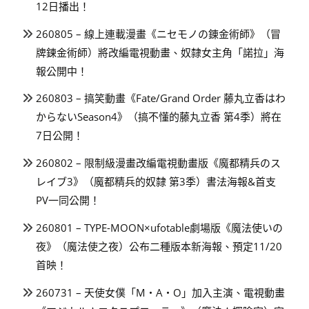
12日播出！
260805 – 線上連載漫畫《ニセモノの錬金術師》（冒
牌鍊金術師）將改編電視動畫、奴隸女主角「諾拉」海
報公開中！
260803 – 搞笑動畫《Fate/Grand Order 藤丸立香はわ
からないSeason4》（搞不懂的藤丸立香 第4季）將在
7日公開！
260802 – 限制級漫畫改編電視動畫版《魔都精兵のス
レイブ3》（魔都精兵的奴隸 第3季）書法海報&首支
PV一同公開！
260801 – TYPE-MOON×ufotable劇場版《魔法使いの
夜》（魔法使之夜）公布二種版本新海報、預定11/20
首映！
260731 – 天使女僕「M・A・O」加入主演、電視動畫