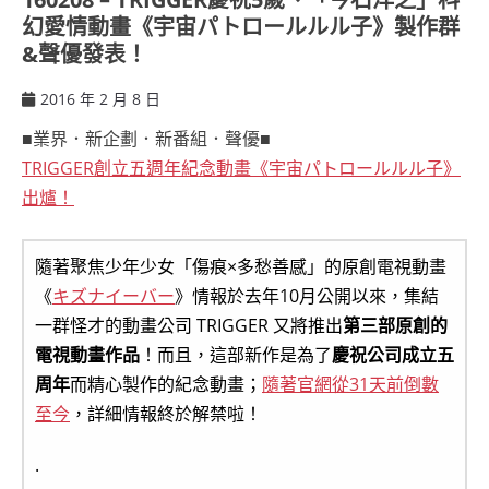
幻愛情動畫《宇宙パトロールルル子》製作群
&聲優發表！
2016 年 2 月 8 日
ccsx
■業界．新企劃．新番組．聲優■
TRIGGER創立五週年紀念動畫《宇宙パトロールルル子》
出爐！
隨著聚焦少年少女「傷痕×多愁善感」的原創電視動畫
《
キズナイーバー
》情報於去年10月公開以來，集結
一群怪才的動畫公司 TRIGGER 又將推出
第三部原創的
電視動畫作品
！而且，這部新作是為了
慶祝公司成立五
周年
而精心製作的紀念動畫；
隨著官網從31天前倒數
至今
，詳細情報終於解禁啦！
.