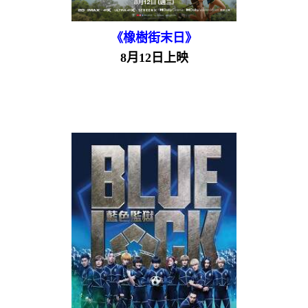
《橡樹街末日》
8月12日上映