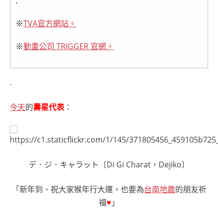
.
※
TVA官方網站。
※
動畫公司 TRIGGER 官網。
.
今天
的
壽星代表
：
デ．ジ．キャラット〔Di Gi Charat，Dejiko〕
「新年到、祝大家猴年行大運，也要為
台南地震
的朋友祈
福
♥
」