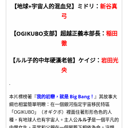
【地球+宇宙人的混血兒】ミドリ：
新谷真
弓
【OGIKUBO支部】超越正義本部長：
稲田
徹
【ルル子的中年硬漢老爸】ケイジ：
岩田光
央
.
本片標榜著『
我的初戀，就是 Big Bang！
』其故事大
綱也相當簡單明瞭：在一個銀河指定宇宙移民特區
「OGIKUBO」（オギクボ）裡面住著形形色色的人
種，有地球人也有宇宙人。主人公
ルル子
是一個平凡的
中學女生，平常和父親在一個屋簷下相依為命。沒想