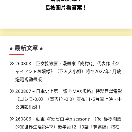
長按圖片看答案！
● 最新文章 ●
260808 – 巨女控歡喜、漫畫家「肉村Q」代表作《ジ
ャイアントお嬢様》（巨人大小姐）將在2027年1月放
送電視動畫版！
260807 – 日本史上第一部『IMAX規格』特製巨獸電影
《ゴジラ-0.0》（哥吉拉 -0.0）宣布11/6台灣上映、中
文海報出爐！
260806 – 動畫《Re:ゼロ 4th season》（Re: 從零開始
的異世界生活第4季）後半第12~19話「奪還編」將在