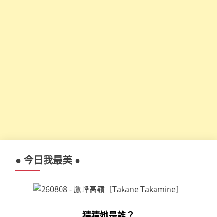
● 今日我最美 ●
猜猜她是誰？