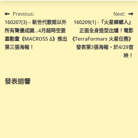
文
Previous:
Next:
160207(3) – 新世代歌姬以外
160209(1) -『火星蟑螂人』
章
所有聲優成謎…4月超時空要
正面全身造型出爐！電影
導
塞動畫《MACROSS Δ》推出
《TerraFormars 火星任務》
第三張海報！
發表第3張海報、於4/29首
覽
映！
發表迴響