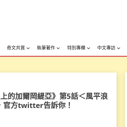
奇文共賞
執筆著作
特別專欄
中文專訪
畫《翠星上的加爾岡緹亞》第5話＜風平浪
方twitter告訴你！