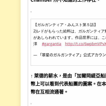
.
【ガルガンティア・みんスト第５話】
2)レドがもらった給料は、ガルガンティ
があしらわれています。作品世界には、こ
澤
#gargantia
http://t.co/6wpbmVPv
— 「翠星のガルガンティア」公式アカウント (@
↑ 萊德的薪水，是由「加爾岡緹亞
幣上可以看到代表船團的圖案。在
幣在互相流通著。
.