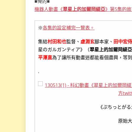
■俺的■
機器人動畫《
翠星上的加爾岡緹亞
》第5集的故
※
各集的設定補完一覽表。
集結
村田和也
監督、
虚淵玄
腳本家、
田中宏
星のガルガンティア》（
翠星上的加爾岡緹亞
平澤直
為了讓所有動畫迷都能看個盡興，等到所
.
《ぷちっとがる
原始