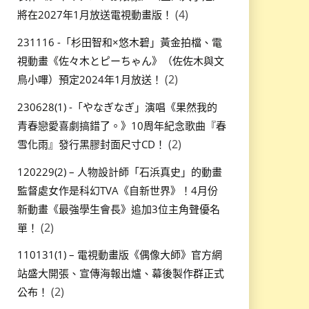
(4)
將在2027年1月放送電視動畫版！
231116 -「杉田智和×悠木碧」黃金拍檔、電
視動畫《佐々木とピーちゃん》（佐佐木與文
(2)
鳥小嗶）預定2024年1月放送！
230628(1) -「やなぎなぎ」演唱《果然我的
青春戀愛喜劇搞錯了。》10周年紀念歌曲『春
(2)
雪化雨』發行黑膠封面尺寸CD！
120229(2) – 人物設計師「石浜真史」的動畫
監督處女作是科幻TVA《自新世界》！4月份
新動畫《最強學生會長》追加3位主角聲優名
(2)
單！
110131(1) – 電視動畫版《偶像大師》官方網
站盛大開張、宣傳海報出爐、幕後製作群正式
(2)
公布！