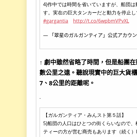
4)作中では時間を省いていますが、船団
す。実在の巨大タンカーだと動力を停止し
#gargantia
http://t.co/6wpbmVPvXL
— 「翠星のガルガンティア」公式アカウント (@
↑ 劇中雖然省略了時間，但是船團
數公里之遠。聽說現實中的巨大貨
7、8公里的距離呢。
.
【ガルガンティア・みんスト第５話】
5)船団の人口はひとつの街くらいなので
ティーの方が営む商売もあります（続く