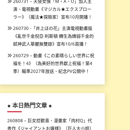
260731 – 天使女僕「M・A・O」加入主
演、電視動畫《マジカル★エクスプロー
ラー》（魔法★探險家）宣布10月開播！
260730 -「井上ほの花」主演電視動畫版
《亂世千金倪亞·利斯頓 轉生為嬌弱千金的
弒神武人華麗無雙錄》宣布10/6首播！
260729 – 動畫《この素晴らしい世界に祝
福を！4》（為美好的世界獻上祝福！第4
季）瞄準2027年放送、紀念PV公開中！
● 本日熱門文章 ●
260808 – 巨女控歡喜、漫畫家「肉村Q」代
表作《ジャイアントお嬢様》（巨人大小姐）