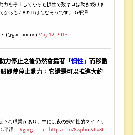
は動力を停止してからも慣性で数キロは動き続けま
てからも7-8キロは進むそうです。IG平澤
gar_anime)
May 12, 2013
在動力停止之後仍然會靠著「
慣性
」而移動
櫃船即使停止動力，它還是可以推進大約
、様々な職業があり、中には夜の蝶や性的マイノリ
）IG平澤
#gargantia
http://t.co/6wpbmVPvXL