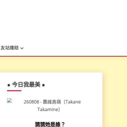
友站連結
● 今日我最美 ●
猜猜她是誰？