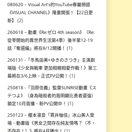
080620 – Visual Art’s的YouTube專屬頻道
《VISUAL CHANNEL》隆重開張！【22日更
(2)
新】
260618 – 動畫《Re:ゼロ 4th season》（Re:
從零開始的異世界生活第4季）後半第12-19
(1)
話「奪還編」將在8/12開播！
260131 -「冬馬由美×ゆきのさつき」主演劇
場版《少女與戰車 更加相親相愛作戰！》第三
(1)
幕將在3/6上映、正式PV公開！
250818 -「羽原信義」監督SUNRISE動畫《ス
テつよ》（身為暗殺者的我明顯比勇者還強）
(1)
鎖定10月首播、新PV公開中！
250123 – 榎本凛音「貫井柚佳」冰山美人登
場、動畫版《男女之間存在純友情嗎？（不，
(1)
不存在！）》將在4月播出！