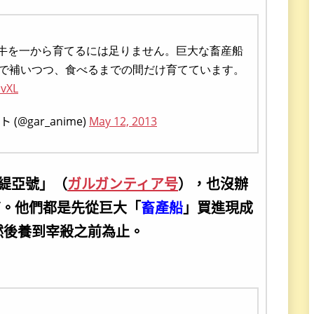
肉牛を一から育てるには足りません。巨大な畜産船
で補いつつ、食べるまでの間だけ育てています。
PvXL
gar_anime)
May 12, 2013
緹亞號」（
ガルガンティア号
），也沒辦
育。他們都是先從巨大「
畜產船
」買進現成
然後養到宰殺之前為止。