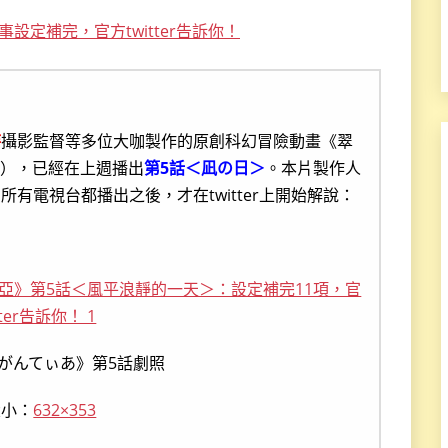
事設定補完，官方twitter告訴你！
侍
攝影監督等多位大咖製作的原創科幻冒險動畫《翠
），已經在上週播出
第5話＜凪の日＞
。本片製作人
有電視台都播出之後，才在twitter上開始解說：
がんてぃあ》第5話劇照
大小：
632×353