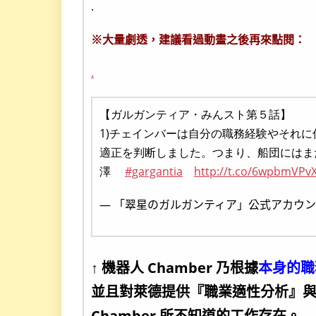
.
※大量劇透，建議看過動畫之後再來點閱：
.
【ガルガンティア・みんスト第５話】
1)チェインバーは自分の職務経験やそれ
適正を判断しました。つまり、船団にはま
澤
#gargantia
http://t.co/6wpbmVPv
— 「翠星のガルガンティア」公式アカウント (@
↑ 機器人 Chamber 乃根據
本身的職
並且對萊德提供『職業適性分析』
Chamber 所不知道的工作存在。