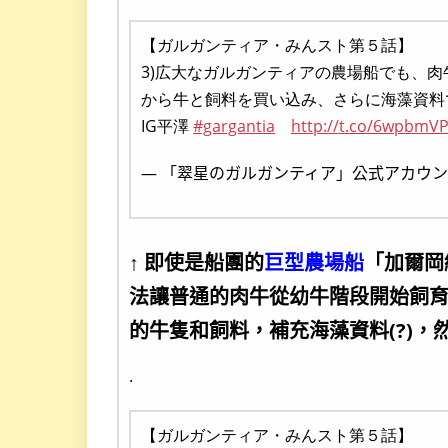
【ガルガンティア・みんスト第５話】
3)広大なガルガンティアの農場船でも、
から牛と飼料を買い込み、さらに海藻資料
IG平澤
#gargantia
http://t.co/6wpbmV
— 「翠星のガルガンティア」公式アカウント (@
↑ 即使是船團的
巨型農場船
「加爾岡
法讓普通的肉牛從幼牛階段開始飼
的牛隻和飼料，補充海藻資料(?)，
.
【ガルガンティア・みんスト第５話】