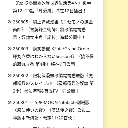
（Re: 從零開始的異世界生活第4季）後半
第12~19話「奪還編」將在12日播出！
260805 – 線上連載漫畫《ニセモノの錬金
術師》（冒牌鍊金術師）將改編電視動
畫、奴隸女主角「諾拉」海報公開中！
260803 – 搞笑動畫《Fate/Grand Order
藤丸立香はわからないSeason4》（搞不懂
的藤丸立香 第4季）將在7日公開！
260802 – 限制級漫畫改編電視動畫版《魔
都精兵のスレイブ3》（魔都精兵的奴隸 第
3季）書法海報&首支PV一同公開！
260801 – TYPE-MOON×ufotable劇場版
《魔法使いの夜》（魔法使之夜）公布二
種版本新海報、預定11/20首映！