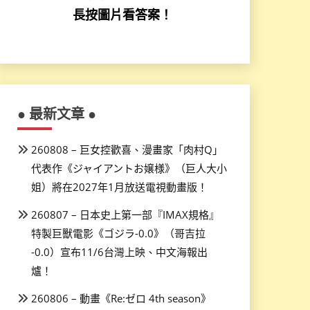
長按圖片看答案！
● 最新文章 ●
260808 – 巨女控歡喜、漫畫家「肉村Q」
代表作《ジャイアントお嬢様》（巨人大小
姐）將在2027年1月放送電視動畫版！
260807 – 日本史上第一部『IMAX規格』
特製巨獸電影《ゴジラ-0.0》（哥吉拉
-0.0）宣布11/6台灣上映、中文海報出
爐！
260806 – 動畫《Re:ゼロ 4th season》