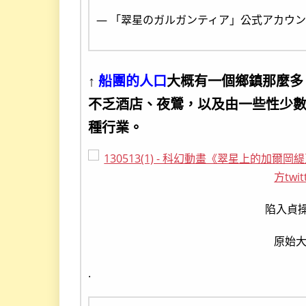
— 「翠星のガルガンティア」公式アカウント (@
↑
船團的人口
大概有一個鄉鎮那麼多
不乏酒店、夜鶯，以及由一些性少數社群（
種行業。
陷入貞操
原始
.