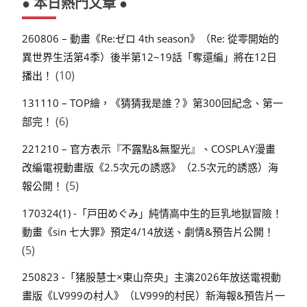
● 本日熱門文章 ●
260806 – 動畫《Re:ゼロ 4th season》（Re: 從零開始的
異世界生活第4季）後半第12~19話「奪還編」將在12日
(10)
播出！
131110 – TOP繪，《猜猜我是誰？》第300回紀念、第一
(6)
部完！
221210 – 官方表示『不露點&無聖光』、COSPLAY漫畫
改編電視動畫版《2.5次元の誘惑》（2.5次元的誘惑）海
(5)
報公開！
170324(1) -「戸田めぐみ」純情高中生的巨乳地獄冒險！
動畫《sin 七大罪》預定4/14放送、劇情&預告片公開！
(5)
250823 -「猪股慧士×東山奈央」主演2026年放送電視動
畫版《LV999の村人》（LV999的村民）新海報&預告片一