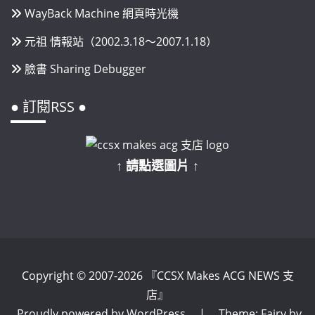
WayBack Machine 網頁時光機
元祖 情報站（2002.3.18～2007.1.18）
臉書 Sharing Debugger
● 訂閱RSS ●
↑ 請點選圖片 ↑
Copyright © 2007-2026 『CCSX Makes ACG NEWS 支
店』
Proudly powered by WordPress
|
Theme: Fairy by