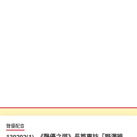
聲優配音
130202(1) -《聲優之道》長篇專訪「野澤雅