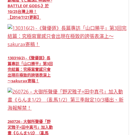
劇場版《七龍珠Z 神與神 -
BATTLE OF GODS-》於
10/25台灣上映！
【2014/7/21更新】
130316(2) -《聲優道》長
篇專訪「山口勝平」第3回
完結篇：究極寫實感只會
出現在極致的誇張表演上
～sakurax寄稿！
260726 - 大御所聲優「野
沢雅子×田中真弓」加入動
畫《らんま1/2》（亂馬