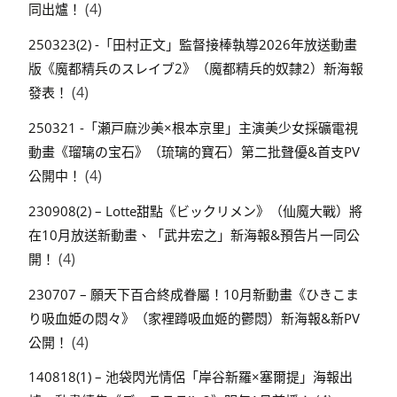
(4)
同出爐！
250323(2) -「田村正文」監督接棒執導2026年放送動畫
版《魔都精兵のスレイブ2》（魔都精兵的奴隸2）新海報
(4)
發表！
250321 -「瀬戸麻沙美×根本京里」主演美少女採礦電視
動畫《瑠璃の宝石》（琉璃的寶石）第二批聲優&首支PV
(4)
公開中！
230908(2) – Lotte甜點《ビックリメン》（仙魔大戰）將
在10月放送新動畫、「武井宏之」新海報&預告片一同公
(4)
開！
230707 – 願天下百合終成眷屬！10月新動畫《ひきこま
り吸血姫の悶々》（家裡蹲吸血姬的鬱悶）新海報&新PV
(4)
公開！
140818(1) – 池袋閃光情侶「岸谷新羅×塞爾提」海報出