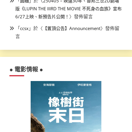
「
」於〈
圓糰
250405 – 睽違30年、魯邦三世2D劇場
版《LUPIN THE IIIRD THE MOVIE 不死身の血族》宣布
〉發佈留言
6/27上映、新預告片公開！
「
」於〈
〉發佈留
ccsx
【置頂公告】Announcement
言
● 電影情報 ●