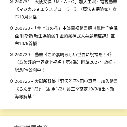
260731 – 天使女僕「M・A・O」加入主演、電視動畫
《マジカル★エクスプローラー》（魔法★探險家）宣
布10月開播！
260730 -「井上ほの花」主演電視動畫版《亂世千金倪
亞·利斯頓 轉生為嬌弱千金的弒神武人華麗無雙錄》宣
布10/6首播！
260729 – 動畫《この素晴らしい世界に祝福を！4》
（為美好的世界獻上祝福！第4季）瞄準2027年放送、
紀念PV公開中！
260726 – 大御所聲優「野沢雅子×田中真弓」加入動畫
《らんま1/2》（亂馬1/2）第三季敲定10/3播出、新
海報解禁！