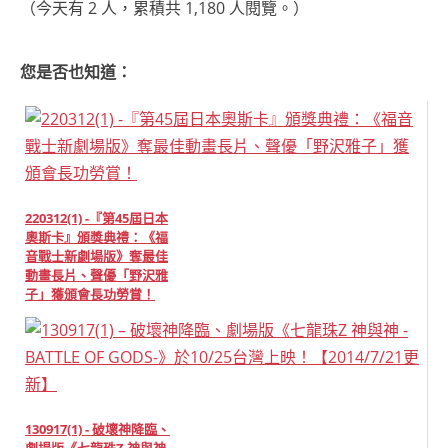
（今天有 2 人，累積共 1,180 人閱覽。）
您是否也知道：
220312(1) -『第45屆日本
奧斯卡』頒獎典禮：《福
音戰士新劇場版》奪最佳
動畫長片、聲優「野沢雅
子」獲頒會長功勞賞！
130917(1) - 破壞神降臨、