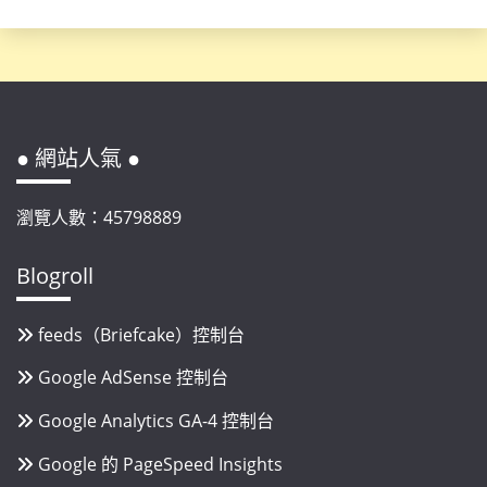
● 網站人氣 ●
瀏覽人數：45798889
Blogroll
feeds（Briefcake）控制台
Google AdSense 控制台
Google Analytics GA-4 控制台
Google 的 PageSpeed Insights