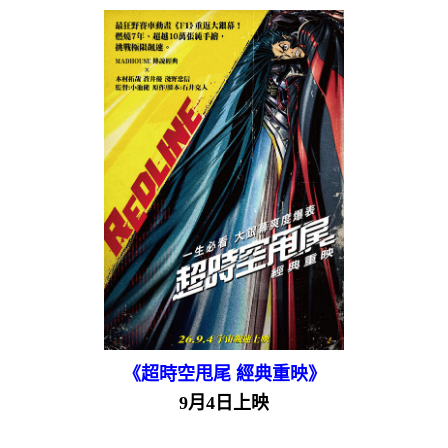
《超時空甩尾 經典重映》
9月4日上映