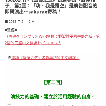
子」第2回：「嗨、我是悟空」是廣告配音的
即興演出～sakurax寄稿！
2013 年 2 月 2 日
ccsx
■聲優■
《声優グランプリ》WEB學校：
野沢雅子
的聲優之道，第
2回的完整中文翻譯 by Sakurax！
※
閱讀『聲優之道』各篇專訪的中文翻譯。
.
【第二回】
演技力的基礎，建立於活用經驗的自身。