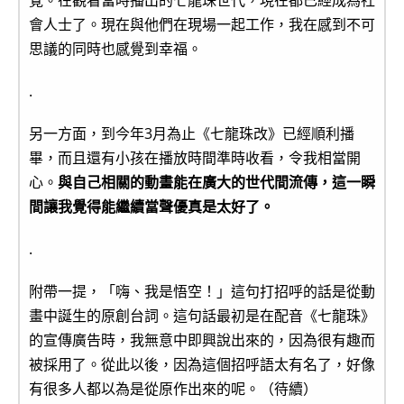
覺。在觀看當時播出的七龍珠世代，現在都已經成為社
會人士了。現在與他們在現場一起工作，我在感到不可
思議的同時也感覺到幸福。
.
另一方面，到今年3月為止《七龍珠改》已經順利播
畢，而且還有小孩在播放時間準時收看，令我相當開
心。
與自己相關的動畫能在廣大的世代間流傳，這一瞬
間讓我覺得能繼續當聲優真是太好了。
.
附帶一提，「嗨、我是悟空！」這句打招呼的話是從動
畫中誕生的原創台詞。這句話最初是在配音《七龍珠》
的宣傳廣告時，我無意中即興說出來的，因為很有趣而
被採用了。從此以後，因為這個招呼語太有名了，好像
有很多人都以為是從原作出來的呢。（待續）