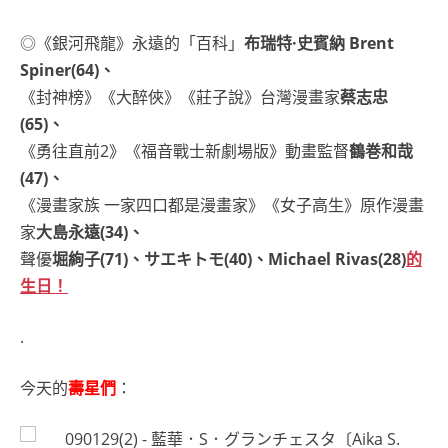
◎《銀河飛龍》永遠的「百科」
布瑞特·史賓納 Brent
Spiner(64)、
《封神榜》《大醉俠》《莊子說》台灣漫畫家
蔡志忠
(65)、
《勇往直前2》《福音戰士新劇場版》動畫監督
鶴巻和哉
(47)、
《漫畫家族 一家四口都是漫畫家》《女子高生》原作漫畫
家
大島永遠(34)、
聲優
堀絢子(71)、サエキトモ(40)、Michael Rivas(28)
的
生日！
.
今天的
壽星們
：