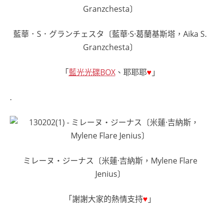
藍華．S．グランチェスタ〔藍華·S·葛蘭基斯塔，Aika S.
Granzchesta〕
「
藍光光碟BOX
、耶耶耶
♥
」
.
ミレーヌ・ジーナス〔米蓮·吉納斯，Mylene Flare
Jenius〕
「謝謝大家的熱情支持
♥
」