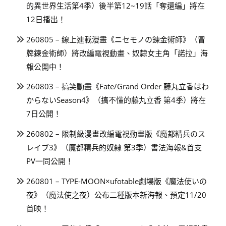
的異世界生活第4季）後半第12~19話「奪還編」將在
12日播出！
260805 – 線上連載漫畫《ニセモノの錬金術師》（冒
牌鍊金術師）將改編電視動畫、奴隸女主角「諾拉」海
報公開中！
260803 – 搞笑動畫《Fate/Grand Order 藤丸立香はわ
からないSeason4》（搞不懂的藤丸立香 第4季）將在
7日公開！
260802 – 限制級漫畫改編電視動畫版《魔都精兵のス
レイブ3》（魔都精兵的奴隸 第3季）書法海報&首支
PV一同公開！
260801 – TYPE-MOON×ufotable劇場版《魔法使いの
夜》（魔法使之夜）公布二種版本新海報、預定11/20
首映！