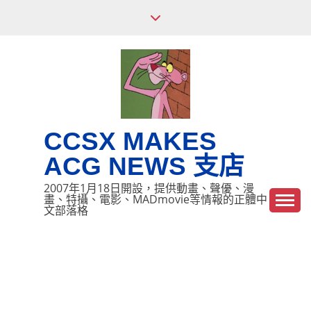
Skip
to
content
CCSX MAKES
ACG NEWS 支店
2007年1月18日開設，提供動畫、聲優、漫
畫、特攝、電影、MADmovie等情報的正體中
文部落格