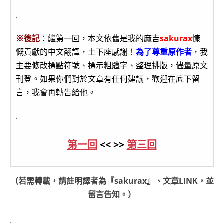
.
※後記
：繼第一回，本文依舊是我的麻吉
sakurax
慷
慨貢獻的中文翻譯，土下座感謝！
為了尊重原作者
，我
主要修改標點符號、標示粗體字、整理排版，儘量原文
刊登。如果你們對於文章有任何建議，歡迎在底下留
言，我會再轉告給他。
.
第一回
<< >>
第三回
（若需轉載，請註明譯者為『sakurax』、文章LINK，並
留言告知。）
.