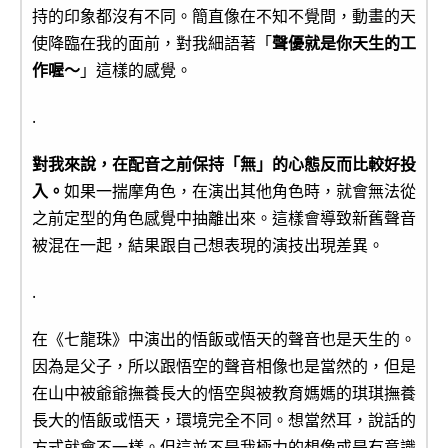
持的印象都沒有不同。簡直像在不知不覺間，動畫的天
使降臨在我的面前，對我細語著「
聲優就是你天生的工
作喔～
」這樣的感覺。
.
對我來說，在配音之前保持「無」的心態反而比較好投
入。
如果一揣摩角色，在演出其他角色時，就會無法從
之前定型的角色感覺中抽離出來。這樣會導致新舊聲音
被混在一起，結果跟自己想表現的演技出現差異。
.
在《七龍珠》中演出的悟飯或悟天的聲音也是天生的。
因為是父子，所以跟悟空的聲音相像也是當然的，但是
在山中被爺爺撫養長大的悟空與被教育媽媽的琪琪撫養
長大的悟飯或悟天，環境完全不同。想當然耳，說話的
方式就會不一樣。但這並不是我極力的想像或是有意識