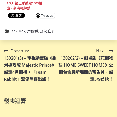
1/2）第三季敲定10/3播
出、新海報解禁！
Threads
sakurax
,
声優道
,
野沢雅子
文
Previous:
Next:
130201(3) – 電視動畫版《銀
130202(2) – 劇場版《花開物
章
河機攻隊 Majestic Prince》
語 HOME SWEET HOME》公
導
鎖定4月開播，「Team
開包含最新場面的預告片，鎖
Rabbit」聲優陣容出爐！
定3/9首映！
覽
發表迴響