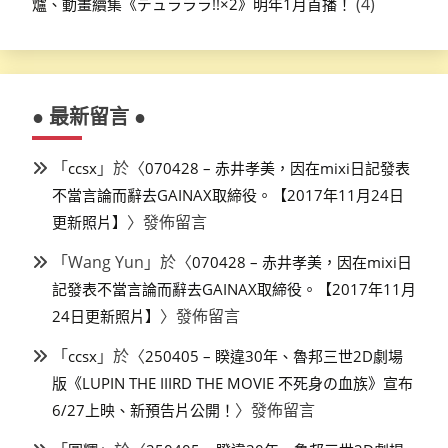
(4)
爐、動畫續集《デュラララ!!×2》明年1月首播！
● 最新留言 ●
「
」於〈
ccsx
070428 – 赤井孝美，因在mixi日記發表
不當言論而辭去GAINAX取締役。【2017年11月24日
〉發佈留言
更新照片】
「
Wang Yun
」於〈
070428 – 赤井孝美，因在mixi日
記發表不當言論而辭去GAINAX取締役。【2017年11月
〉發佈留言
24日更新照片】
「
」於〈
ccsx
250405 – 睽違30年、魯邦三世2D劇場
版《LUPIN THE IIIRD THE MOVIE 不死身の血族》宣布
〉發佈留言
6/27上映、新預告片公開！