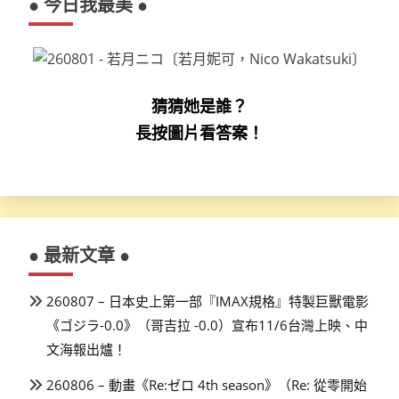
● 今日我最美 ●
猜猜她是誰？
長按圖片看答案！
● 最新文章 ●
260807 – 日本史上第一部『IMAX規格』特製巨獸電影
《ゴジラ-0.0》（哥吉拉 -0.0）宣布11/6台灣上映、中
文海報出爐！
260806 – 動畫《Re:ゼロ 4th season》（Re: 從零開始