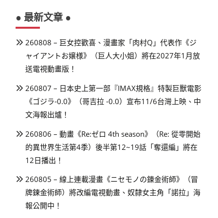
● 最新文章 ●
260808 – 巨女控歡喜、漫畫家「肉村Q」代表作《ジ
ャイアントお嬢様》（巨人大小姐）將在2027年1月放
送電視動畫版！
260807 – 日本史上第一部『IMAX規格』特製巨獸電影
《ゴジラ-0.0》（哥吉拉 -0.0）宣布11/6台灣上映、中
文海報出爐！
260806 – 動畫《Re:ゼロ 4th season》（Re: 從零開始
的異世界生活第4季）後半第12~19話「奪還編」將在
12日播出！
260805 – 線上連載漫畫《ニセモノの錬金術師》（冒
牌鍊金術師）將改編電視動畫、奴隸女主角「諾拉」海
報公開中！