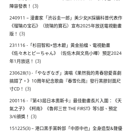
(3)
陣容發表！
240911 – 漫畫家「渋谷圭一郎」美少女JK採礦科普代表作
《瑠璃の宝石》（琉璃的寶石）宣布2025年放送電視動畫
(3)
版！
231116 -「杉田智和×悠木碧」黃金拍檔、電視動畫
《佐々木とピーちゃん》（佐佐木與文鳥小嗶）預定2024
(3)
年1月放送！
230628(1) -「やなぎなぎ」演唱《果然我的青春戀愛喜劇
搞錯了。》10周年紀念歌曲『春雪化雨』發行黑膠封面尺
(3)
寸CD！
200116 -『第43屆日本奧斯卡』最佳動畫長片入圍：《天
氣之子》《柯南》《魯邦三世 THE FIRST》等5部、預定
(3)
3/6頒獎！
151225(3) – 港口黑手黨幹部「中原中也」全身造型&聲優