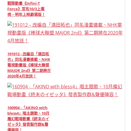
戰隊動畫《Infini-T
Force》宣布10/3上電
視、明年上映劇場版！
191012 - 改編自「満田拓
也」同名漫畫連載、NHK
電視動畫版《棒球大聯盟
MAJOR 2nd》第二期將在
2020年4月放送！
160904 -「AKINO with
bless4」唱主題歌、10月
魔幻戰場動畫《終末のイ
ゼッタ》發表製作群&聲
優陣容！