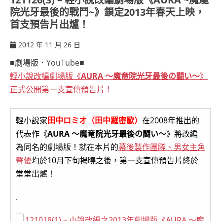
院光牙最後的戰鬥~》鎖定2013年春天上映，
首支預告片出爐！
2012 年 11 月 26 日
ccsx
■劇場版．YouTube■
輕小說改編劇場版《
AURA 〜魔竜院光牙最後の闘い〜
》
正式公開第一支宣傳預告片！
輕小說家
田中ロミオ（田中羅密歐）
在2008年推出的
代表作《
AURA 〜魔竜院光牙最後の闘い〜
》將改編
為同名的劇場版！就在本片的
幕後製作團隊、男女主角
聲優
均於10月下旬揭曉之後，第一支宣傳預告片終於
堂堂出爐！
.