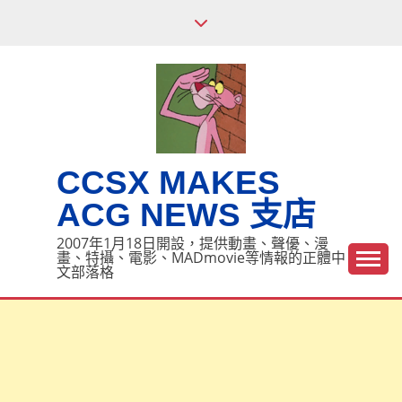
Skip
to
content
CCSX MAKES
ACG NEWS 支店
2007年1月18日開設，提供動畫、聲優、漫
畫、特攝、電影、MADmovie等情報的正體中
文部落格