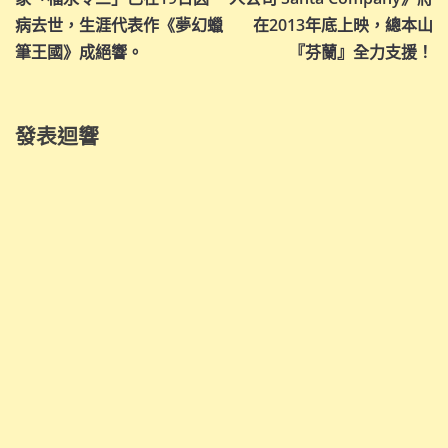
導
病去世，生涯代表作《夢幻蠟
在2013年底上映，總本山
筆王國》成絕響。
『芬蘭』全力支援！
覽
發表迴響