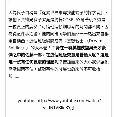
.
因為良子自稱是『從異世界來尋找龍端子的探求者』，
讓他不禁懷疑良子究竟是純粹COSPLAY鬧著玩？還是
一位真正的魔女？可惜他連仔細思考的時間都不夠，因
為從這件事之後，他的同班同學們竟然一一站出來自稱
東自稱西，這個班級瞬間成為『妄想戦士 （Dream
Soldier）』的大本營！？
身在一群英雄俠盜與天才豪
傑之中的佐藤一郎，在這個班級究竟是普通人呢？還是
唯一沒有任何長處的怪胎呢？
接踵而來的大小狀況讓他
漸漸招架不住，整起事件的發展也愈來愈不可收拾
啦……
.
[youtube=http://www.youtube.com/watch?
v=dNTVBIiuKYg]