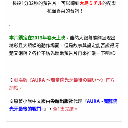
長達1分32秒的預告片，可以聽到
大島ミチル
的配樂
+花澤香菜的台詞！
.
本片鎖定在2013年春天上映
。雖然大銀幕能夠呈現出
精彩且大規模的動作場面，但是故事與設定能否說得清
楚又俐落？各位不妨先瞧瞧預告片再來推敲一下吧XD
.
※
劇場版《
AURA 〜魔竜院光牙最後の闘い〜
》官方
網站。
※原著小說中文版由
尖端出版社
代理『
AURA ~魔龍院
光牙最後的戰鬥~
』，
全1集完結。