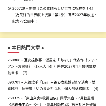
260729 – 動畫《この素晴らしい世界に祝福を！4》
（為美好的世界獻上祝福！第4季）瞄準2027年放送、
紀念PV公開中！
● 本日熱門文章 ●
260808 – 巨女控歡喜、漫畫家「肉村Q」代表作《ジャイ
アントお嬢様》（巨人大小姐）將在2027年1月放送電視
(7)
動畫版！
090701 – 人氣歌手「Lia」幸福發表結婚&懷孕消息、雙
(4)
喜臨門！插畫家「いのまたむつみ」個人部落格開張！
250329 -「東山奈央×牧野由依」同學集合、7月動畫版
《地獄先生ぬ～べ～》（靈異教師神眉）第三批角色聲優