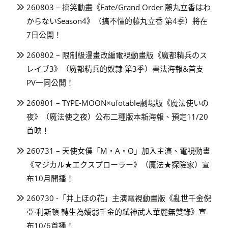
260803 – 搞笑動畫《Fate/Grand Order 藤丸立香はわ
からないSeason4》（搞不懂的藤丸立香 第4季）將在
7日公開！
260802 – 限制級漫畫改編電視動畫版《魔都精兵のス
レイブ3》（魔都精兵的奴隸 第3季）書法海報&首支
PV一同公開！
260801 – TYPE-MOON×ufotable劇場版《魔法使いの
夜》（魔法使之夜）公布二種版本新海報、預定11/20
首映！
260731 – 天使女僕「M・A・O」加入主演、電視動畫
《マジカル★エクスプローラー》（魔法★探險家）宣
布10月開播！
260730 -「井上ほの花」主演電視動畫版《亂世千金倪
亞·利斯頓 轉生為嬌弱千金的弒神武人華麗無雙錄》宣
布10/6首播！