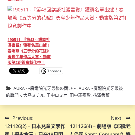
190511 -『第43回講談社
漫畫賞』獲獎名單出爐！
春場蔥《五等分的花嫁》
勇奪少年作品大賞、動畫
版第2期銳意製作中！
Threads
AURA 〜魔竜院光牙最後の闘い〜
,
AURA ~魔龍院光牙最後
的戰鬥~
,
大島ミチル
,
田中ロミオ
,
田中羅密歐
,
花澤香菜
文
Previous:
Next:
121126(2) – 日本兒童文學作
121126(4) – 劇場版《耶誕老
章
家「福永令三」已在19日因
人公司 Santa Company》將