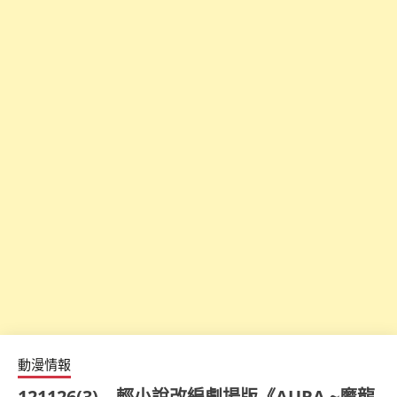
動漫情報
121126(3) – 輕小說改編劇場版《AURA ~魔龍