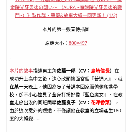
本片的第一張宣傳插圖
原始大小：
800×497
.
本片的故事
描述男主角
佐藤一郎（CV：
島崎信長
）
在
成功升上高中之後，決心改頭換面當個『普通人』。就
在某一天晚上，他因為忘了帶課本回家而偷偷爬進學
校，卻不小心撞見了全身打扮好像『藍色魔女』、在教
室走廊出沒的同班同學
佐藤良子（CV：
花澤香菜
）
。
由於這次意外的邂逅，不僅讓他在教室的立場產生180
度的大轉變……