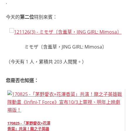
.
今天的
第二位
特別來賓：
ミモザ〔含羞草，JING GIRL: Mimosa〕
（今天有 1 人，累積共 203 人閱覽。）
您是否也知道：
170825 -「茅野愛衣×花澤
香菜」共演！龍之子英雄