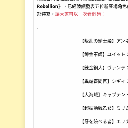
Rebellion
》，已經陸續發表五位新豋場角色
部特寫，
讓大家可以一次看個夠：
.
【叛乱の騎士姫】アン
【錬金軍師】ユイット
【錬金鋼人】ヴァンテ
【異端審問官】シギィ
【大海賊】キャプテン
【超振動戦乙女】ミリ
【牙を統べる者】エリ