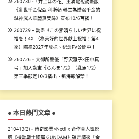
260730 -「井上ほの花」主演電視動畫版
《亂世千金倪亞·利斯頓 轉生為嬌弱千金的
弒神武人華麗無雙錄》宣布10/6首播！
260729 – 動畫《この素晴らしい世界に祝
福を！4》（為美好的世界獻上祝福！第4
季）瞄準2027年放送、紀念PV公開中！
260726 – 大御所聲優「野沢雅子×田中真
弓」加入動畫《らんま1/2》（亂馬1/2）
第三季敲定10/3播出、新海報解禁！
● 本日熱門文章 ●
210413(2) – 傳奇影業×Netflix 合作真人電影
版《機動戰士鋼彈 GUNDAM》確定請來『金