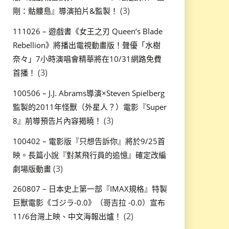
(3)
剛：骷髏島』導演拍片&監製！
111026 – 遊戲書《女王之刃 Queen’s Blade
Rebellion》將播出電視動畫版！聲優「水樹
奈々」7小時演唱會精華將在10/31網路免費
(3)
首播！
100506 – J.J. Abrams導演×Steven Spielberg
監製的2011年怪獸（外星人？）電影『Super
(3)
8』前導預告片內容揭曉！
100402 – 電影版『只想告訴你』將於9/25首
映。長篇小說『對某飛行員的追憶』確定改編
(3)
劇場版動畫
260807 – 日本史上第一部『IMAX規格』特製
巨獸電影《ゴジラ-0.0》（哥吉拉 -0.0）宣布
(2)
11/6台灣上映、中文海報出爐！