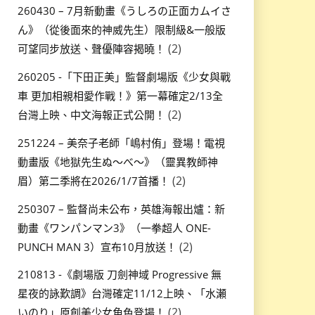
260430 – 7月新動畫《うしろの正面カムイさ
ん》（從後面來的神威先生）限制級&一般版
(2)
可望同步放送、聲優陣容揭曉！
260205 -「下田正美」監督劇場版《少女與戰
車 更加相親相愛作戰！》第一幕確定2/13全
(2)
台灣上映、中文海報正式公開！
251224 – 美奈子老師「嶋村侑」登場！電視
動畫版《地獄先生ぬ～べ～》（靈異教師神
(2)
眉）第二季將在2026/1/7首播！
250307 – 監督尚未公布，英雄海報出爐：新
動畫《ワンパンマン3》（一拳超人 ONE-
(2)
PUNCH MAN 3）宣布10月放送！
210813 -《劇場版 刀劍神域 Progressive 無
星夜的詠歎調》台灣確定11/12上映、「水瀬
(2)
いのり」原創美少女角色登場！