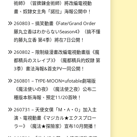
術師》（冒牌鍊金術師）將改編電視動
畫、奴隸女主角「諾拉」海報公開中！
260803 – 搞笑動畫《Fate/Grand Order
藤丸立香はわからないSeason4》（搞不懂
的藤丸立香 第4季）將在7日公開！
260802 – 限制級漫畫改編電視動畫版《魔
都精兵のスレイブ3》（魔都精兵的奴隸 第
3季）書法海報&首支PV一同公開！
260801 – TYPE-MOON×ufotable劇場版
《魔法使いの夜》（魔法使之夜）公布二
種版本新海報、預定11/20首映！
260731 – 天使女僕「M・A・O」加入主
演、電視動畫《マジカル★エクスプロー
ラー》（魔法★探險家）宣布10月開播！