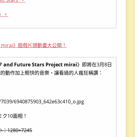
 Star》。
》。
ject mirai》遊戲片頭動畫大公開！
nd Future Stars Project mirai
》即將在3月8日
愛的動作加上輕快的音樂，讓看過的人瘋狂稱讚：
ミク10面相！
：1280×7245