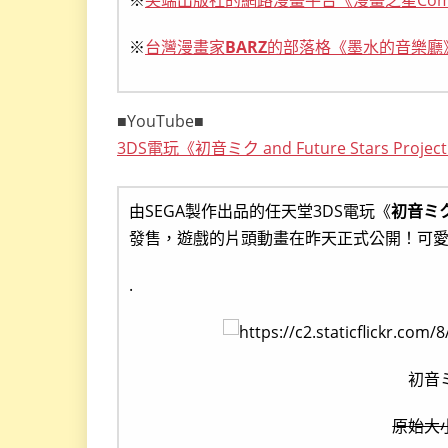
※
尖端出版社的網路漫畫平台《漫畫之星Comic
※
台灣漫畫家
BARZ
的部落格《墨水的音樂廳
■YouTube■
3DS電玩《初音ミク and Future Stars Pro
由SEGA製作出品的任天堂3DS電玩《
初音ミク a
發售，遊戲的片頭動畫在昨天正式公開！可
.
初音
原始大小