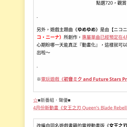
點選720，觀賞
.
另外，遊戲主題曲《
ゆめゆめ
》是由【ニコニコ
コ・ニーナ）
所創作，
專屬單曲已經預定在4
心期盼哪一天能真正『動畫化』，這樣就可
出啦～
.
※
電玩遊戲《
初音ミク and Future Stars Pro
☆
■新番組．聲優■
4月份新動畫《女王之刃 Queen’s Blade R
改編自同名遊戲書籍的電視動畫版《
女王之刃 