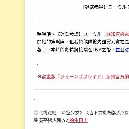
【鋼鉄参謀】ユーミル
.
喂喂喂、【鋼鉄参謀】ユーミル！
妳知道妳
開她的穿幫照，但我們能夠搶先鑑賞到實在是
報了。本片的劇情將接續在OVA之後，
並且從
.
※
動畫版『クイーンズブレイド』系列官方
.
◎《跳躍吧！時空少女》《吉卜力劇場版系列
聲優
平松広和(52)
的生日！