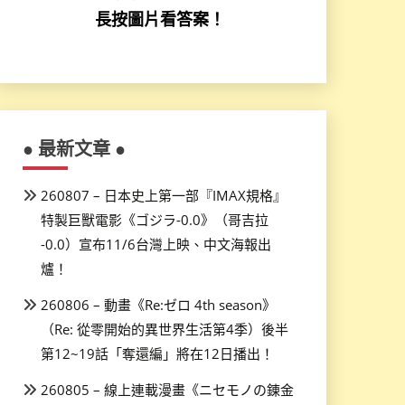
長按圖片看答案！
● 最新文章 ●
260807 – 日本史上第一部『IMAX規格』
特製巨獸電影《ゴジラ-0.0》（哥吉拉
-0.0）宣布11/6台灣上映、中文海報出
爐！
260806 – 動畫《Re:ゼロ 4th season》
（Re: 從零開始的異世界生活第4季）後半
第12~19話「奪還編」將在12日播出！
260805 – 線上連載漫畫《ニセモノの錬金