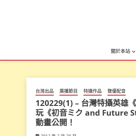
關於本站
台灣出品
廣播節目
特攝作品
聲優配音
120229(1) – 台灣特攝
玩《初音ミク and Future St
動畫公開！
2012 年 2 月 29 日