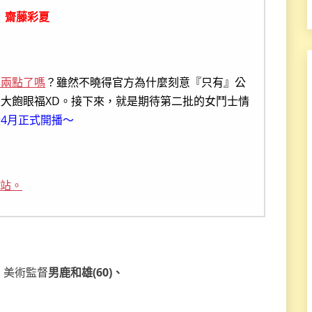
：
齋藤彩夏
露兩點了嗎
？雖然不曉得官方為什麼刻意『只有』公
大飽眼福XD。接下來，就是期待第二批的女鬥士情
4月正式開播～
網站。
》美術監督
男鹿和雄(60)、