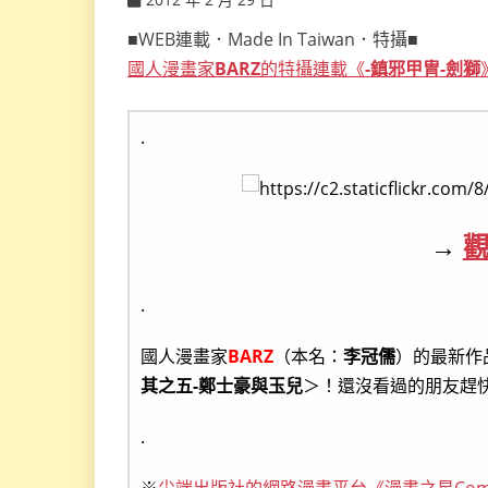
ccsx
■WEB連載．Made In Taiwan．特攝■
國人漫畫家
BARZ
的特攝連載《
-鎮邪甲冑-劍獅
.
→
.
國人漫畫家
BARZ
（本名：
李冠儒
）的最新作
其之五-鄭士豪與玉兒
＞！還沒看過的朋友趕
.