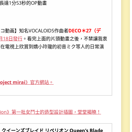
長達1分53秒的OP動畫
動画】知名VOCALOIDS作曲者
DECO＊27（デ
月18日發行
。看完上面的片頭動畫之後，不禁讓我衷
以在電視上欣賞到嬌小玲瓏的初音ミク等人的日常演
ject mirai
》官方網站。
ebellion》第一批女鬥士的造型設計插圖，堂堂揭曉！
クイーンズブレイド リベリオン Queen’s Blade