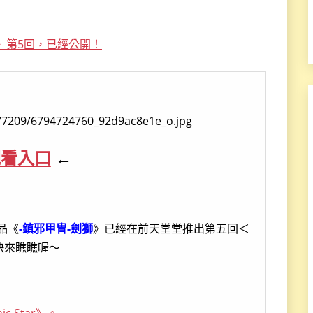
》第5回，已經公開！
觀看入口
←
品《
-鎮邪甲冑-劍獅
》已經在前天堂堂推出第五回＜
快來瞧瞧喔～