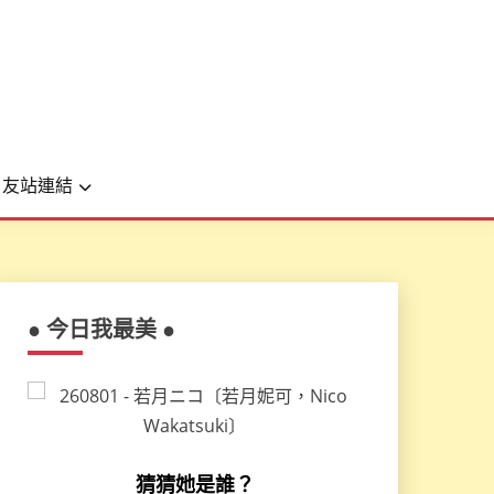
友站連結
● 今日我最美 ●
猜猜她是誰？