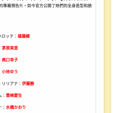
的專屬預告片。如今官方公開了她們的全身造型和臉
ネロッテ：
遠藤綾
：
茅原実里
：
高口幸子
：
小林ゆう
・リリアナ：
伊藤静
ム：
豊崎愛生
ナ：
水橋かおり