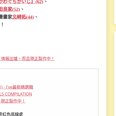
わぐちかいじ】(62)
、
田良家(52)
、
漫畫家
北崎拓(44)
、
！
Vol.7》情報出爐，而且現正製作中！
意紅色底線處