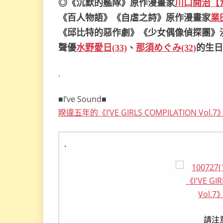
◎《沉默的艦隊》原作漫畫家
川口開治【か
《百人物語》《自虐之詩》原作漫畫家
業
《邱比特的惡作劇》《少女偶像偵探團》
聲優
水野愛日(33)
、
那須めぐみ(32)
的生日
.
■I’ve Sound■
睽違五年的《I’VE GIRLS COMPILATION 
.
請注