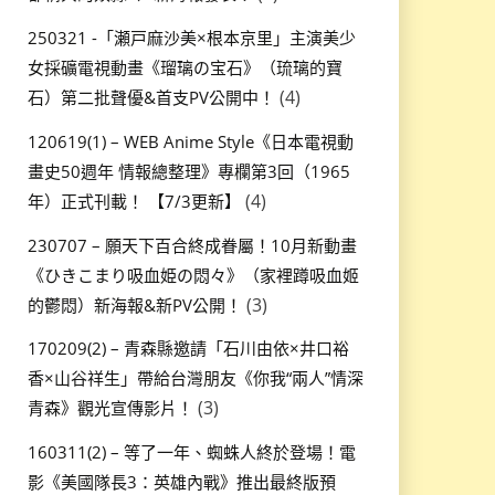
250321 -「瀬戸麻沙美×根本京里」主演美少
女採礦電視動畫《瑠璃の宝石》（琉璃的寶
(4)
石）第二批聲優&首支PV公開中！
120619(1) – WEB Anime Style《日本電視動
畫史50週年 情報總整理》專欄第3回（1965
(4)
年）正式刊載！ 【7/3更新】
230707 – 願天下百合終成眷屬！10月新動畫
《ひきこまり吸血姫の悶々》（家裡蹲吸血姬
(3)
的鬱悶）新海報&新PV公開！
170209(2) – 青森縣邀請「石川由依×井口裕
香×山谷祥生」帶給台灣朋友《你我“兩人”情深
(3)
青森》觀光宣傳影片！
160311(2) – 等了一年、蜘蛛人終於登場！電
影《美國隊長3：英雄內戰》推出最終版預