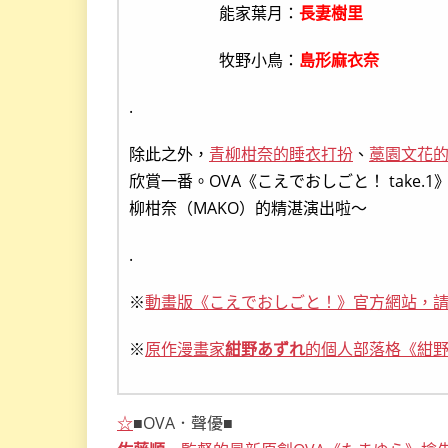
能家葉月：
長妻樹里
牧野小鳥：
島形麻衣奈
.
除此之外，
青柳柑奈的睡衣打扮
、
藁園文花
欣賞一番。OVA《こえでおしごと！ take.1
柳柑奈（MAKO）的精湛演出啦～
.
※
動畫版《こえでおしごと！》官方網站，
※
原作漫畫家
紺野あずれ
的個人部落格《紺
☆
■OVA．聲優■