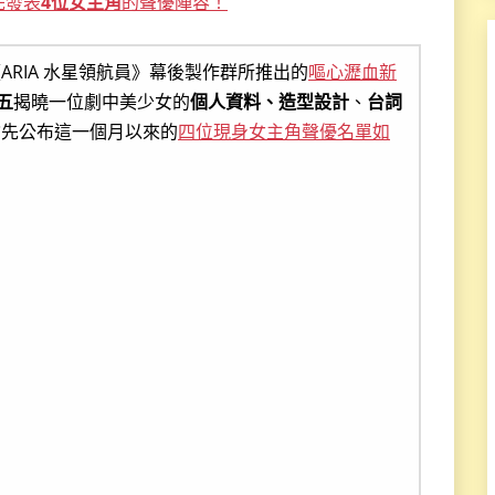
先發表
4位女主角
的聲優陣容！
RIA 水星領航員》幕後製作群所推出的
嘔心瀝血新
五
揭曉一位劇中美少女的
個人資料、造型設計
、
台詞
搶先公布這一個月以來的
四位現身女主角聲優名單如