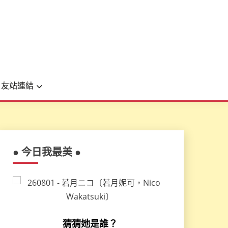
友站連結
● 今日我最美 ●
猜猜她是誰？