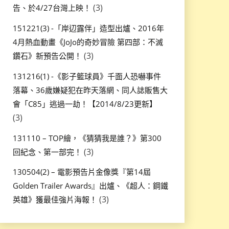
(3)
告、於4/27台灣上映！
151221(3) -「岸辺露伴」造型出爐、2016年
4月熱血動畫《JoJo的奇妙冒險 第四部：不滅
(3)
鑽石》新預告公開！
131216(1) -《影子籃球員》千面人恐嚇事件
落幕、36歲嫌疑犯在昨天落網、同人誌販售大
會「C85」逃過一劫！【2014/8/23更新】
(3)
131110 – TOP繪，《猜猜我是誰？》第300
(3)
回紀念、第一部完！
130504(2) – 電影預告片金像獎『第14屆
Golden Trailer Awards』出爐、《超人：鋼鐵
(3)
英雄》獲最佳強片海報！