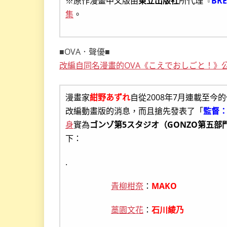
※原作漫畫中文版由
東立出版社
所代理『
BR
集
。
■OVA．聲優■
改編自同名漫畫的OVA《こえでおしごと！》公
漫畫家
紺野あずれ
自從2008年7月連載至今
改編動畫版的消息，而且搶先發表了「
監督
身
實為
ゴンゾ第5スタジオ（GONZO第五部
下：
.
青柳柑奈
：
MAKO
藁園文花
：
石川綾乃