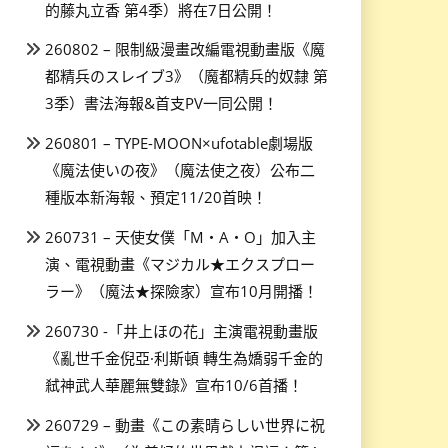
的藤丸立香 第4季）將在7日公開！
260802 – 限制級漫畫改編電視動畫版《魔
都精兵のスレイブ3》（魔都精兵的奴隸 第
3季）書法海報&首支PV一同公開！
260801 – TYPE-MOON×ufotable劇場版
《魔法使いの夜》（魔法使之夜）公布二
種版本新海報、預定11/20首映！
260731 – 天使女僕「M・A・O」加入主
演、電視動畫《マジカル★エクスプロー
ラー》（魔法★探險家）宣布10月開播！
260730 -「井上ほの花」主演電視動畫版
《亂世千金倪亞·利斯頓 轉生為嬌弱千金的
弒神武人華麗無雙錄》宣布10/6首播！
260729 – 動畫《この素晴らしい世界に祝