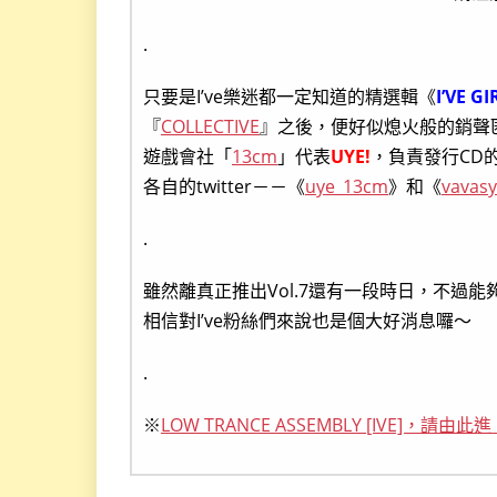
.
只要是I’ve樂迷都一定知道的精選輯《
I’VE G
『
COLLECTIVE
』之後，便好似熄火般的銷聲匿跡
遊戲會社「
13cm
」代表
UYE!
，負責發行CD的「
各自的twitter－－《
uye_13cm
》和《
vavas
.
雖然離真正推出Vol.7還有一段時日，不過能夠得
相信對I’ve粉絲們來說也是個大好消息囉～
.
※
LOW TRANCE ASSEMBLY [IVE]，請由此