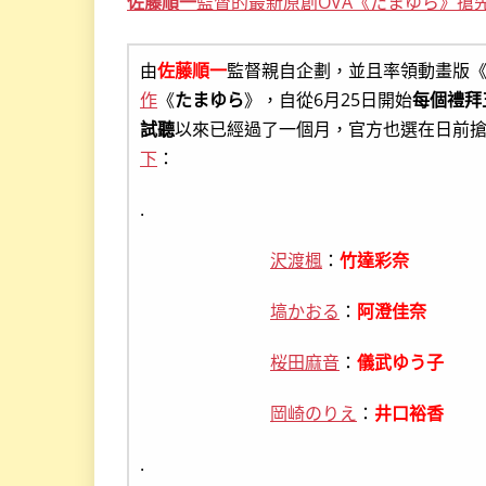
佐藤順一
監督的最新原創OVA《たまゆら》搶
由
佐藤順一
監督親自企劃，並且率領動畫版《A
作
《
たまゆら
》，自從6月25日開始
每個禮拜
試聽
以來已經過了一個月，官方也選在日前
下
：
.
沢渡楓
：
竹達彩奈
塙かおる
：
阿澄佳奈
桜田麻音
：
儀武ゆう子
岡崎のりえ
：
井口裕香
.