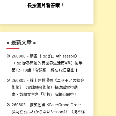
長按圖片看答案！
● 最新文章 ●
260806 – 動畫《Re:ゼロ 4th season》
（Re: 從零開始的異世界生活第4季）後半
第12~19話「奪還編」將在12日播出！
260805 – 線上連載漫畫《ニセモノの錬金
術師》（冒牌鍊金術師）將改編電視動
畫、奴隸女主角「諾拉」海報公開中！
260803 – 搞笑動畫《Fate/Grand Order
藤丸立香はわからないSeason4》（搞不懂