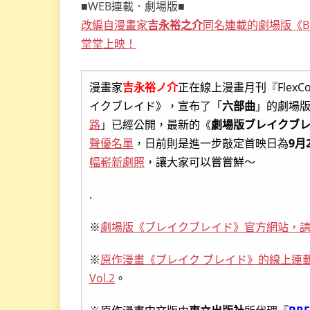
■WEB連載．劇場版■
改編自漫畫家
吉永裕之介
同名連載的劇場版《BR
堂堂上映！
漫畫家
吉永裕ノ介
正在線上漫畫月刊『Flex
イクブレイド》，宣布了「
六部曲
」的劇場
路
」已經公開，最新的《
劇場版ブレイクブレ
聲優名單
，日前則是進一步敲定首映日為
9月
幅嶄新劇照
，讓大家可以嘗嘗鮮～
.
※
劇場版《ブレイクブレイド》官方網站，
※
原作漫畫《ブレイク ブレイド》的線上連載
Vol.2
。