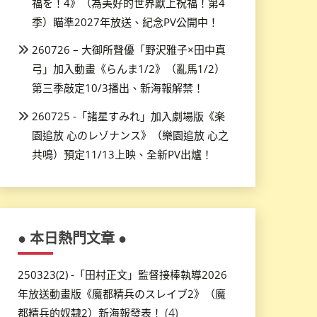
福を！4》（為美好的世界獻上祝福！第4
季）瞄準2027年放送、紀念PV公開中！
260726 – 大御所聲優「野沢雅子×田中真
弓」加入動畫《らんま1/2》（亂馬1/2）
第三季敲定10/3播出、新海報解禁！
260725 -「諸星すみれ」加入劇場版《楽
園追放 心のレゾナンス》（樂園追放 心之
共鳴）預定11/13上映、全新PV出爐！
● 本日熱門文章 ●
250323(2) -「田村正文」監督接棒執導2026
年放送動畫版《魔都精兵のスレイブ2》（魔
(4)
都精兵的奴隸2）新海報發表！