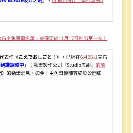
EAK BLADE破刃之劍
』，
目 前已推出至單行本第4
布主角聲優名單，並確定於11月17日推出第一卷！
的代表作《
こえでおしごと！
》，已經在
6月26日
宣布
：絕讚調整中
」；動畫製作公司『Studio五組』
的前
門）
的勁爆消息。如今，主角聲優陣容終於公開如