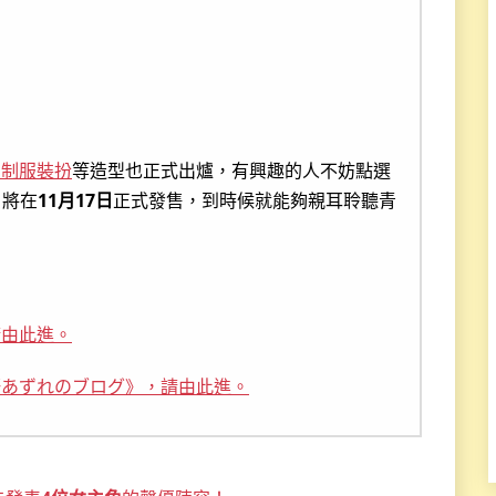
的制服裝扮
等造型也正式出爐，有興趣的人不妨點選
》將在
11月17日
正式發售，到時候就能夠親耳聆聽青
請由此進。
野あずれのブログ》，請由此進。