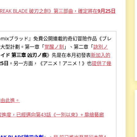
EAK BLADE 破刃之劍》第三部曲，確定將在
9月25日
Comixブラッド』免費公開連載的奇幻冒險作品《ブレ
版大型計劃。第一章「
覚醒ノ刻
」、第二章「
訣別ノ
イド 第三章 凶刃ノ痕
》先是在本月初發表
新加入的
25日
。另一方面，《アニメ！アニメ！》也
提供了幾
請由此進。
進度，已經邁向第43話《一別以來》+ 扉繪藝廊