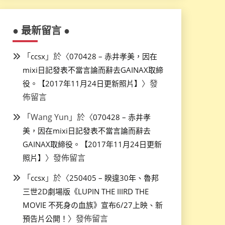
● 最新留言 ●
「
」於〈
ccsx
070428 – 赤井孝美，因在
mixi日記發表不當言論而辭去GAINAX取締
〉發
役。【2017年11月24日更新照片】
佈留言
「
Wang Yun
」於〈
070428 – 赤井孝
美，因在mixi日記發表不當言論而辭去
GAINAX取締役。【2017年11月24日更新
〉發佈留言
照片】
「
」於〈
ccsx
250405 – 睽違30年、魯邦
三世2D劇場版《LUPIN THE IIIRD THE
MOVIE 不死身の血族》宣布6/27上映、新
〉發佈留言
預告片公開！