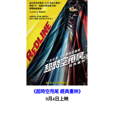
《超時空甩尾 經典重映》
9月4日上映