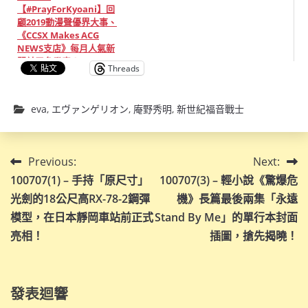
【#PrayForKyoani】回
顧2019動漫聲優界大事、
《CCSX Makes ACG
NEWS支店》每月人氣新
聞前三名發表！
Threads
eva
,
エヴァンゲリオン
,
庵野秀明
,
新世紀福音戰士
文
Previous:
Next:
100707(1) – 手持「原尺寸」
100707(3) – 輕小說《驚爆危
章
光劍的18公尺高RX-78-2鋼彈
機》長篇最後兩集「永遠
導
模型，在日本靜岡車站前正式
Stand By Me」的單行本封面
亮相！
插圖，搶先揭曉！
覽
發表迴響