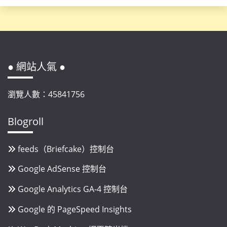
● 網站人氣 ●
瀏覽人數：45841756
Blogroll
feeds（Briefcake）控制台
Google AdSense 控制台
Google Analytics GA-4 控制台
Google 的 PageSpeed Insights