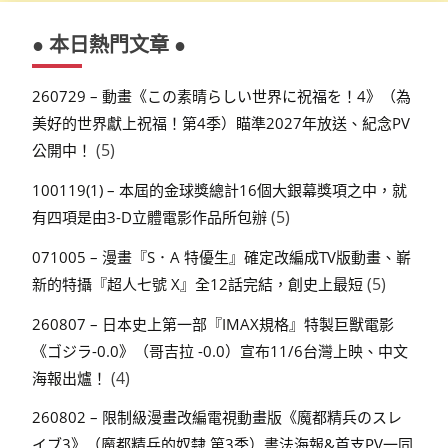
● 本日熱門文章 ●
260729 – 動畫《この素晴らしい世界に祝福を！4》（為
美好的世界獻上祝福！第4季）瞄準2027年放送、紀念PV
(5)
公開中！
100119(1) – 本屆的金球獎總計16個大銀幕獎項之中，就
(5)
有四項是由3-D立體電影作品所包辦
071005 – 漫畫『S．A 特優生』確定改編成TV版動畫、嶄
(5)
新的特攝『超人七號 X』全12話完結，創史上最短
260807 – 日本史上第一部『IMAX規格』特製巨獸電影
《ゴジラ-0.0》（哥吉拉 -0.0）宣布11/6台灣上映、中文
(4)
海報出爐！
260802 – 限制級漫畫改編電視動畫版《魔都精兵のスレ
イブ3》（魔都精兵的奴隸 第3季）書法海報&首支PV一同