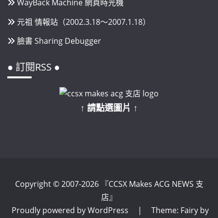
WayBack Machine 網頁時光機
元祖 情報站（2002.3.18～2007.1.18）
臉書 Sharing Debugger
● 訂閱RSS ●
↑ 請點選圖片 ↑
Copyright © 2007-2026 『CCSX Makes ACG NEWS 支
店』
Proudly powered by WordPress
|
Theme: Fairy by