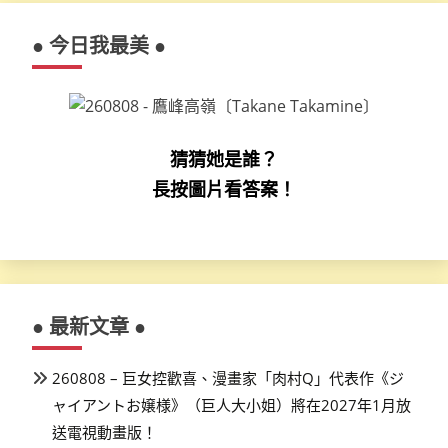
● 今日我最美 ●
猜猜她是誰？
長按圖片看答案！
● 最新文章 ●
260808 – 巨女控歡喜、漫畫家「肉村Q」代表作《ジ
ャイアントお嬢様》（巨人大小姐）將在2027年1月放
送電視動畫版！