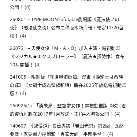
(4)
公開！
260801 – TYPE-MOON×ufotable劇場版《魔法使いの
夜》（魔法使之夜）公布二種版本新海報、預定11/20首
(4)
映！
260731 – 天使女僕「M・A・O」加入主演、電視動畫
《マジカル★エクスプローラー》（魔法★探險家）宣布
(4)
10月開播！
241005 – 限制級『異世界婚姻譚』漫畫《姫騎士は蛮族
の嫁》（女騎士成為蠻族新娘）將在2025年放送電視動畫
(4)
版！
160925(1) -「湊未來」監督處女作！電視動畫版《政宗君
(4)
的復仇》將在2017年1月放送、主角4人海報公開！
140607 -《聲優道》長篇專訪「岩田光央」第2回：既然
(4)
要做，就要盡力達到和「專家大師」平起平坐！