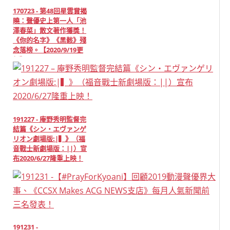
170723 - 第48回星雲賞揭
曉：聲優史上第一人「池
澤春菜」散文著作獲獎！
《你的名字》《黑骸》殘
念落榜。【2020/9/19更
新】
191227 - 庵野秀明監督完
結篇《シン・エヴァンゲ
リオン劇場版:|▍》（福
音戰士新劇場版：||）宣
布2020/6/27隆重上映！
191231 -