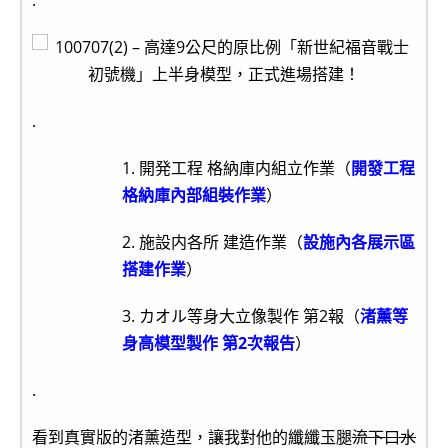
.
.
1. 開発工程 格納庫内組立作業（
開發工程
格納庫內部組裝作業
）
2. 施設内各所 建造作業（
設施內各展示區
搭建作業
）
3. カオル等身大立像製作 第2報（
渚薰等
身高模型製作 第2次報告
）
.
看到真實版的渚薰造型，讓我對他的纖纖玉腿
流下口水