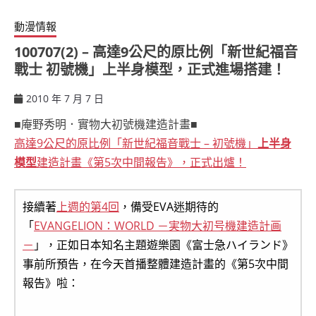
動漫情報
100707(2) – 高達9公尺的原比例「新世紀福音
戰士 初號機」上半身模型，正式進場搭建！
2010 年 7 月 7 日
ccsx
■庵野秀明．實物大初號機建造計畫■
高達9公尺的原比例「新世紀福音戰士 – 初號機」
上半身
模型
建造計畫《第5次中間報告》，正式出爐！
接續著
上週的第4回
，備受EVA迷期待的
「
EVANGELION：WORLD －実物大初号機建造計画
－
」，正如日本知名主題遊樂園《富士急ハイランド》
事前所預告，在今天首播整體建造計畫的《第5次中間
報告》啦：