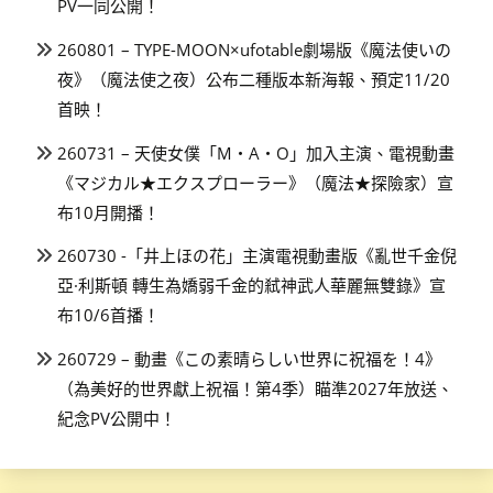
PV一同公開！
260801 – TYPE-MOON×ufotable劇場版《魔法使いの
夜》（魔法使之夜）公布二種版本新海報、預定11/20
首映！
260731 – 天使女僕「M・A・O」加入主演、電視動畫
《マジカル★エクスプローラー》（魔法★探險家）宣
布10月開播！
260730 -「井上ほの花」主演電視動畫版《亂世千金倪
亞·利斯頓 轉生為嬌弱千金的弒神武人華麗無雙錄》宣
布10/6首播！
260729 – 動畫《この素晴らしい世界に祝福を！4》
（為美好的世界獻上祝福！第4季）瞄準2027年放送、
紀念PV公開中！