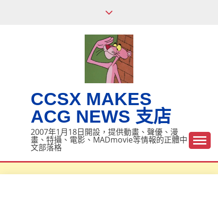
Skip
to
content
CCSX MAKES
ACG NEWS 支店
2007年1月18日開設，提供動畫、聲優、漫
畫、特攝、電影、MADmovie等情報的正體中
文部落格