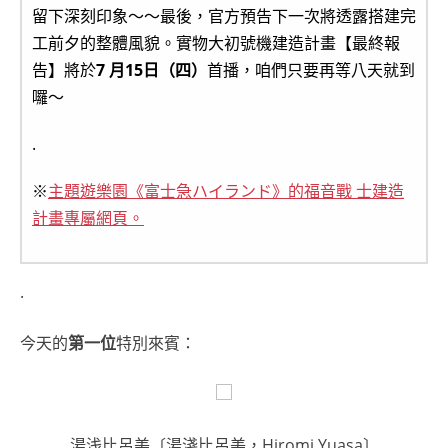
留下深刻印象～～最後，官方預告下一次將透露搭建完
工前夕的整體風貌。實物大初號機建造計畫【最終報
告】將於
7 月15日（四）
首播，咱們只要再等八天就到
囉～
.
※
主題遊樂園《富士急ハイランド》的福音戰 士建造
計畫專屬網頁。
.
今天的
第一位
特別來賓：
湯浅比呂美〔湯淺比呂美，Hiromi Yuasa〕