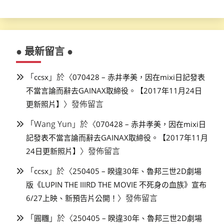
● 最新留言 ●
「
」於〈
ccsx
070428 – 赤井孝美，因在mixi日記發表
不當言論而辭去GAINAX取締役。【2017年11月24日
〉發佈留言
更新照片】
「
Wang Yun
」於〈
070428 – 赤井孝美，因在mixi日
記發表不當言論而辭去GAINAX取締役。【2017年11月
〉發佈留言
24日更新照片】
「
」於〈
ccsx
250405 – 睽違30年、魯邦三世2D劇場
版《LUPIN THE IIIRD THE MOVIE 不死身の血族》宣布
〉發佈留言
6/27上映、新預告片公開！
「
」於〈
圓糰
250405 – 睽違30年、魯邦三世2D劇場