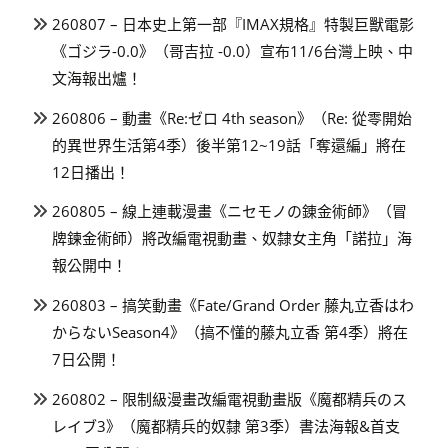
260807 – 日本史上第一部『IMAX規格』特製巨獸電影
《ゴジラ-0.0》（哥吉拉 -0.0）宣布11/6台灣上映、中
文海報出爐！
260806 – 動畫《Re:ゼロ 4th season》（Re: 從零開始
的異世界生活第4季）後半第12~19話「奪還編」將在
12日播出！
260805 – 線上連載漫畫《ニセモノの錬金術師》（冒
牌鍊金術師）將改編電視動畫、奴隸女主角「諾拉」海
報公開中！
260803 – 搞笑動畫《Fate/Grand Order 藤丸立香はわ
からないSeason4》（搞不懂的藤丸立香 第4季）將在
7日公開！
260802 – 限制級漫畫改編電視動畫版《魔都精兵のス
レイブ3》（魔都精兵的奴隸 第3季）書法海報&首支