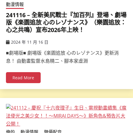
動漫情報
241116 – 全新美尻戰士『加百列』登場、劇場
版《楽園追放 心のレゾナンス》（樂園追放：
心之共鳴）宣布2026年上映！
2024 年 11 月 16 日
ccsx
■劇場版■ 劇場版《楽園追放 心のレゾナンス》更新消
息！ 由動畫監督水島精二、腳本家虛淵
Read More
俺的
動漫情報
聲優配音