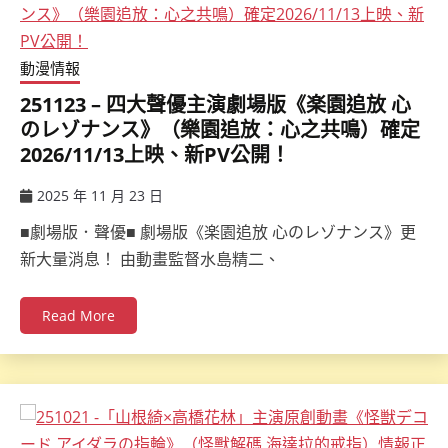
動漫情報
251123 – 四大聲優主演劇場版《楽園追放 心
のレゾナンス》（樂園追放：心之共鳴）確定
2026/11/13上映、新PV公開！
2025 年 11 月 23 日
ccsx
■劇場版．聲優■ 劇場版《楽園追放 心のレゾナンス》更
新大量消息！ 由動畫監督水島精二、
Read More