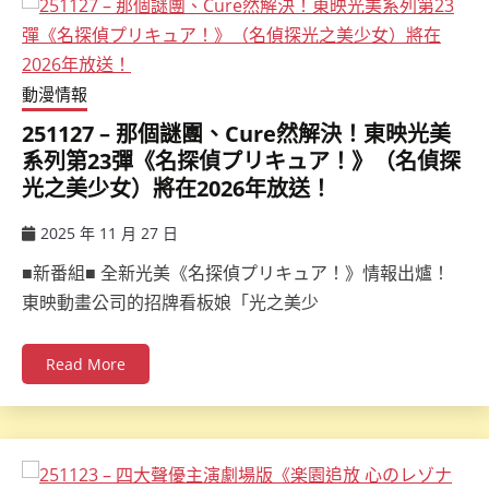
動漫情報
251127 – 那個謎團、Cure然解決！東映光美
系列第23彈《名探偵プリキュア！》（名偵探
光之美少女）將在2026年放送！
2025 年 11 月 27 日
ccsx
■新番組■ 全新光美《名探偵プリキュア！》情報出爐！
東映動畫公司的招牌看板娘「光之美少
Read More