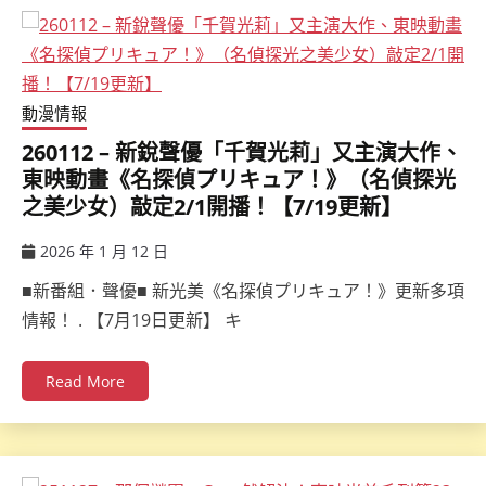
動漫情報
260112 – 新銳聲優「千賀光莉」又主演大作、
東映動畫《名探偵プリキュア！》（名偵探光
之美少女）敲定2/1開播！【7/19更新】
2026 年 1 月 12 日
ccsx
■新番組．聲優■ 新光美《名探偵プリキュア！》更新多項
情報！ . 【7月19日更新】 キ
Read More