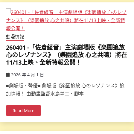
動漫情報
260401 -「佐倉綾音」主演劇場版《楽園追放
心のレゾナンス》（樂園追放 心之共鳴）將在
11/13上映、全新特報公開！
2026 年 4 月 1 日
ccsx
■劇場版．聲優■ 劇場版《楽園追放 心のレゾナンス》追
加情報！ 由動畫監督水島精二、腳本
Read More