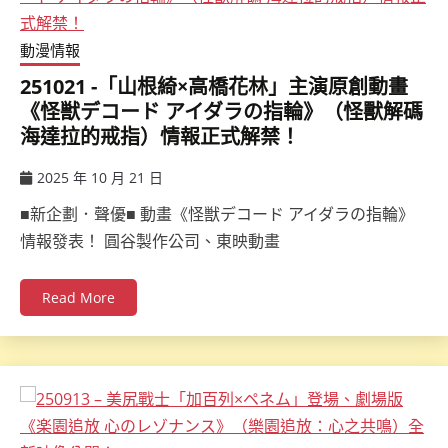
動漫情報
251021 -「山根綺×高橋花林」主演原創動畫
《怪獣デコード アイダラの指輪》（怪獸解碼
海達拉的戒指）情報正式解禁！
2025 年 10 月 21 日
ccsx
■新企劃．聲優■ 動畫《怪獣デコード アイダラの指輪》
情報發表！ 圓谷製作公司、東映動畫
Read More