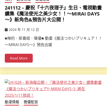
241112 – 慶祝『十六夜理子』生日、電視動畫
續集《魔法使光之美少女！！～MIRAI DAYS
～》新角色&預告片大公開！
2024 年 11 月 12 日
ccsx
■俺的．新番組．聲優■ 動畫《魔法つかいプリキュア！！
～MIRAI DAYS～》預告出爐
Read More
動漫情報
聲優配音