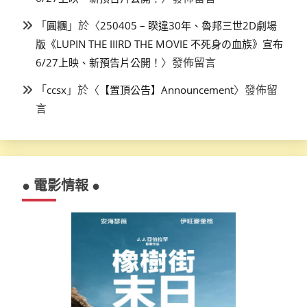
「
」於〈
圓糰
250405 – 睽違30年、魯邦三世2D劇場
版《LUPIN THE IIIRD THE MOVIE 不死身の血族》宣布
〉發佈留言
6/27上映、新預告片公開！
「
」於〈
〉發佈留
ccsx
【置頂公告】Announcement
言
● 電影情報 ●