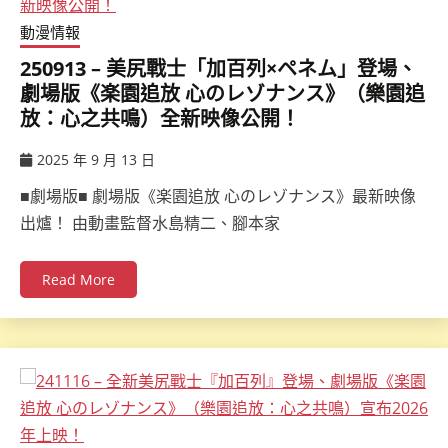
動漫情報
250913 – 美尻戰士「加百列×ペネム」登場、
劇場版《楽園追放 心のレゾナンス》（樂園追
放：心之共鳴）全新映像公開！
2025 年 9 月 13 日
ccsx
■劇場版■ 劇場版《楽園追放 心のレゾナンス》最新映像
出爐！ 由動畫監督水島精二、腳本家
Read More