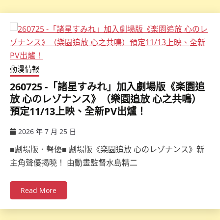
動漫情報
260725 -「諸星すみれ」加入劇場版《楽園追
放 心のレゾナンス》（樂園追放 心之共鳴）
預定11/13上映、全新PV出爐！
2026 年 7 月 25 日
ccsx
■劇場版．聲優■ 劇場版《楽園追放 心のレゾナンス》新
主角聲優揭曉！ 由動畫監督水島精二
Read More