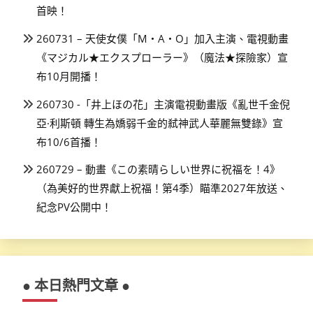
首映！
260731 – 天使女僕「M・A・O」加入主演、電視動畫
《マジカル★エクスプローラー》（魔法★探險家）宣
布10月開播！
260730 -「井上ほの花」主演電視動畫版《亂世千金倪
亞·利斯頓 轉生為嬌弱千金的弒神武人華麗無雙錄》宣
布10/6首播！
260729 – 動畫《この素晴らしい世界に祝福を！4》
（為美好的世界獻上祝福！第4季）瞄準2027年放送、
紀念PV公開中！
● 本日熱門文章 ●