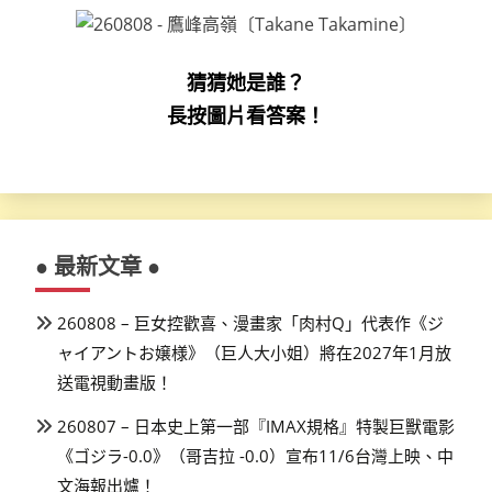
猜猜她是誰？
長按圖片看答案！
● 最新文章 ●
260808 – 巨女控歡喜、漫畫家「肉村Q」代表作《ジ
ャイアントお嬢様》（巨人大小姐）將在2027年1月放
送電視動畫版！
260807 – 日本史上第一部『IMAX規格』特製巨獸電影
《ゴジラ-0.0》（哥吉拉 -0.0）宣布11/6台灣上映、中
文海報出爐！