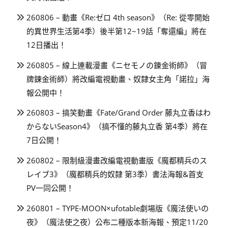
260806 – 動畫《Re:ゼロ 4th season》（Re: 從零開始
的異世界生活第4季）後半第12~19話「奪還編」將在
12日播出！
260805 – 線上連載漫畫《ニセモノの錬金術師》（冒
牌鍊金術師）將改編電視動畫、奴隸女主角「諾拉」海
報公開中！
260803 – 搞笑動畫《Fate/Grand Order 藤丸立香はわ
からないSeason4》（搞不懂的藤丸立香 第4季）將在
7日公開！
260802 – 限制級漫畫改編電視動畫版《魔都精兵のス
レイブ3》（魔都精兵的奴隸 第3季）書法海報&首支
PV一同公開！
260801 – TYPE-MOON×ufotable劇場版《魔法使いの
夜》（魔法使之夜）公布二種版本新海報、預定11/20