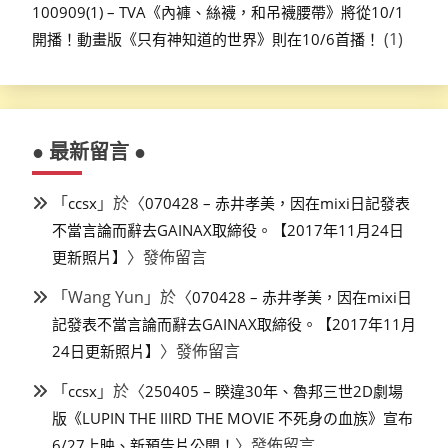
100909(1) – TVA《內褲、絲襪，和吊襪腰帶》將從10/1
(1)
開播！動畫版《只有神知道的世界》則在10/6首播！
● 最新留言 ●
「
」於〈
ccsx
070428 – 赤井孝美，因在mixi日記發表
不當言論而辭去GAINAX取締役。【2017年11月24日
〉發佈留言
更新照片】
「
Wang Yun
」於〈
070428 – 赤井孝美，因在mixi日
記發表不當言論而辭去GAINAX取締役。【2017年11月
〉發佈留言
24日更新照片】
「
」於〈
ccsx
250405 – 睽違30年、魯邦三世2D劇場
版《LUPIN THE IIIRD THE MOVIE 不死身の血族》宣布
〉發佈留言
6/27上映、新預告片公開！