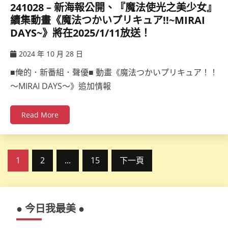
241028 – 新海報公開、『魔法使光之美少女』
續集動畫《魔法つかいプリキュア!!~MIRAI
DAYS~》將在2025/1/11放送！
2024 年 10 月 28 日
ccsx
■俺的．新番組．聲優■ 動畫《魔法つかいプリキュア！！
～MIRAI DAYS～》追加情報
Read More
文
1
2
...
15
下一頁
章
分
● 今日我最美 ●
頁