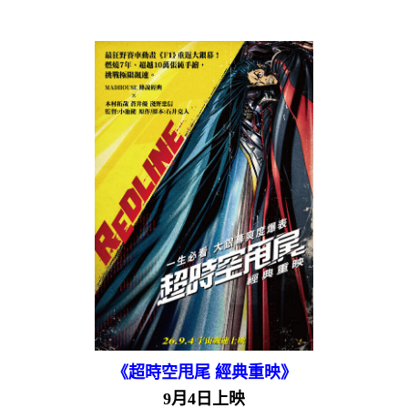
《超時空甩尾 經典重映》
9月4日上映