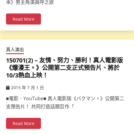
本》男主角演員呼之欲
Read More
真人演出
150701(2) – 友情、努力、勝利！真人電影版
《爆漫王。》公開第二支正式預告片、將於
10/3熱血上映！
2015 年 7 月 1 日
ccsx
■電影．YouTube■ 真人電影版《バクマン。》公開第二
支預告片！ 共同打造話題巨作「
Read More