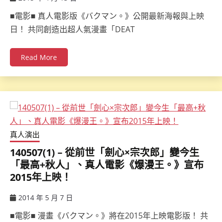
ccsx
■電影■ 真人電影版《バクマン。》公開最新海報與上映
日！ 共同創造出超人氣漫畫「DEAT
Read More
真人演出
140507(1) – 從前世「劍心×宗次郎」變今生
「最高+秋人」、真人電影《爆漫王。》宣布
2015年上映！
2014 年 5 月 7 日
ccsx
■電影■ 漫畫《バクマン。》將在2015年上映電影版！ 共