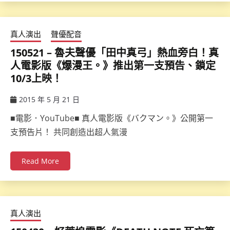
真人演出
聲優配音
150521 – 魯夫聲優「田中真弓」熱血旁白！真
人電影版《爆漫王。》推出第一支預告、鎖定
10/3上映！
2015 年 5 月 21 日
ccsx
■電影．YouTube■ 真人電影版《バクマン。》公開第一
支預告片！ 共同創造出超人氣漫
Read More
真人演出