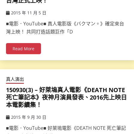
台灣正式上映！
2015 年 11 月 5 日
ccsx
■電影．YouTube■ 真人電影版《バクマン。》確定來台
灣上映！ 共同打造話題巨作「D
Read More
真人演出
150930(3) – 好萊塢真人電影《DEATH NOTE
死亡筆記本》夜神月演員發表、2016先上映日
本電影續集！
2015 年 9 月 30 日
ccsx
■電影．YouTube■ 好萊塢電影《DEATH NOTE 死亡筆記