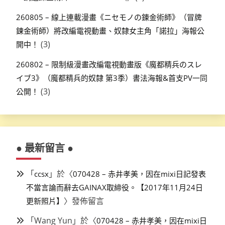
260805 – 線上連載漫畫《ニセモノの錬金術師》（冒牌
鍊金術師）將改編電視動畫、奴隸女主角「諾拉」海報公
(3)
開中！
260802 – 限制級漫畫改編電視動畫版《魔都精兵のスレ
イブ3》（魔都精兵的奴隸 第3季）書法海報&首支PV一同
(3)
公開！
● 最新留言 ●
「
」於〈
ccsx
070428 – 赤井孝美，因在mixi日記發表
不當言論而辭去GAINAX取締役。【2017年11月24日
〉發佈留言
更新照片】
「
Wang Yun
」於〈
070428 – 赤井孝美，因在mixi日