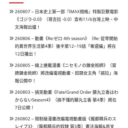
260807 – 日本史上第一部『IMAX規格』特製巨獸電影
《ゴジラ-0.0》（哥吉拉 -0.0）宣布11/6台灣上映、中
文海報出爐！
260806 – 動畫《Re:ゼロ 4th season》（Re: 從零開始
的異世界生活第4季）後半第12~19話「奪還編」將在
12日播出！
260805 – 線上連載漫畫《ニセモノの錬金術師》（冒
牌鍊金術師）將改編電視動畫、奴隸女主角「諾拉」海
報公開中！
260803 – 搞笑動畫《Fate/Grand Order 藤丸立香はわ
からないSeason4》（搞不懂的藤丸立香 第4季）將在
7日公開！
260802 – 限制級漫畫改編電視動畫版《魔都精兵のス
レイブ3》（魔都精兵的奴隸 第3季）書法海報&首支