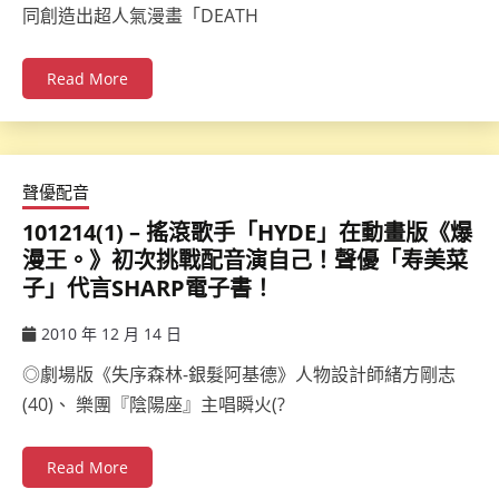
同創造出超人氣漫畫「DEATH
Read More
聲優配音
101214(1) – 搖滾歌手「HYDE」在動畫版《爆
漫王。》初次挑戰配音演自己！聲優「寿美菜
子」代言SHARP電子書！
2010 年 12 月 14 日
ccsx
◎劇場版《失序森林-銀髮阿基德》人物設計師緒方剛志
(40)、 樂團『陰陽座』主唱瞬火(?
Read More