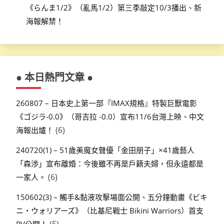
《らんま1/2》（亂馬1/2）第三季敲定10/3播出、新
海報解禁！
● 本日熱門文章 ●
260807 – 日本史上第一部『IMAX規格』特製巨獸電影
《ゴジラ-0.0》（哥吉拉 -0.0）宣布11/6台灣上映、中文
(6)
海報出爐！
240720(1) – 51歲美魔女聲優「金田朋子」×41歲藝人
「森渉」宣布離婚：今後雖不再是戶籍夫婦，但永遠都是
(6)
一家人。
150602(3) – 觸手&黏液攻擊場面公開、五分鐘動畫《ビキ
ニ・ウォリアーズ》（比基尼戰士 Bikini Warriors）首支