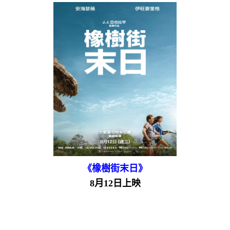
《橡樹街末日》
8月12日上映