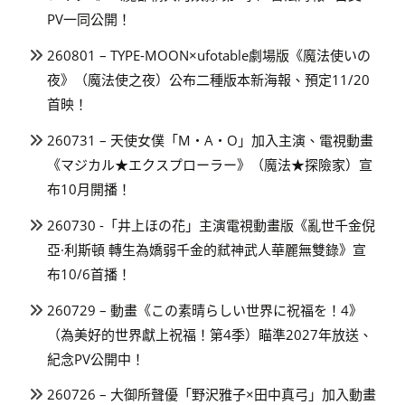
PV一同公開！
260801 – TYPE-MOON×ufotable劇場版《魔法使いの
夜》（魔法使之夜）公布二種版本新海報、預定11/20
首映！
260731 – 天使女僕「M・A・O」加入主演、電視動畫
《マジカル★エクスプローラー》（魔法★探險家）宣
布10月開播！
260730 -「井上ほの花」主演電視動畫版《亂世千金倪
亞·利斯頓 轉生為嬌弱千金的弒神武人華麗無雙錄》宣
布10/6首播！
260729 – 動畫《この素晴らしい世界に祝福を！4》
（為美好的世界獻上祝福！第4季）瞄準2027年放送、
紀念PV公開中！
260726 – 大御所聲優「野沢雅子×田中真弓」加入動畫