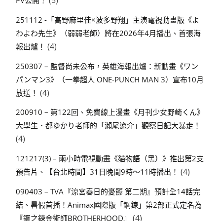
(5)
PV公開！
251112 -「高野麻里佳×波多野翔」主演電視動畫版《よ
わよわ先生》（弱弱老師）將在2026年4月播出、首張海
(4)
報出爐！
250307 – 監督尚未公布，英雄海報出爐：新動畫《ワン
パンマン3》（一拳超人 ONE-PUNCH MAN 3）宣布10月
(4)
放送！
200910 – 第122回、免費線上漫畫《月刊少女野崎くん》
大學生．都ゆかり老師的「瀬尾遼介」觀察日記大暴走！
(4)
121217(3) – 兩小時電視動畫《貓物語（黑）》推出第2支
(4)
預告片、【台北時間】31日晚間9時～11時播出！
090403 – TVA『涼宮春日的憂鬱 第二期』預計全14話完
結、暑假首播！Animax國際版「鋼鍊」第2部正式定名為
(4)
『鋼之鍊金術師BROTHERHOOD』