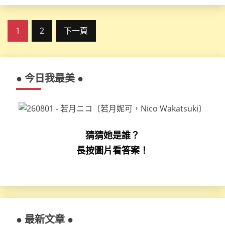
文
1
2
下一頁
章
分
● 今日我最美 ●
頁
猜猜她是誰？
長按圖片看答案！
● 最新文章 ●