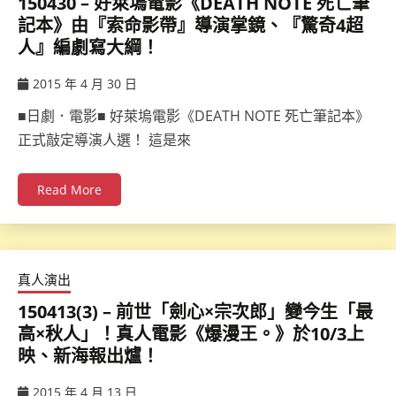
150430 – 好萊塢電影《DEATH NOTE 死亡筆
記本》由『索命影帶』導演掌鏡、『驚奇4超
人』編劇寫大綱！
2015 年 4 月 30 日
ccsx
■日劇．電影■ 好萊塢電影《DEATH NOTE 死亡筆記本》
正式敲定導演人選！ 這是來
Read More
真人演出
150413(3) – 前世「劍心×宗次郎」變今生「最
高×秋人」！真人電影《爆漫王。》於10/3上
映、新海報出爐！
2015 年 4 月 13 日