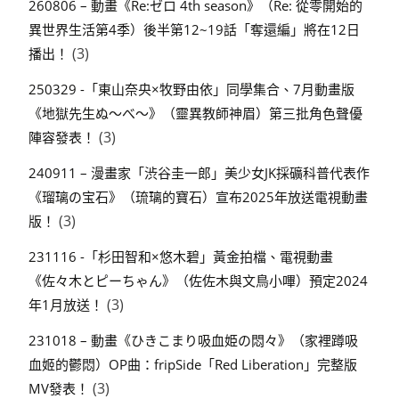
260806 – 動畫《Re:ゼロ 4th season》（Re: 從零開始的
異世界生活第4季）後半第12~19話「奪還編」將在12日
(3)
播出！
250329 -「東山奈央×牧野由依」同學集合、7月動畫版
《地獄先生ぬ～べ～》（靈異教師神眉）第三批角色聲優
(3)
陣容發表！
240911 – 漫畫家「渋谷圭一郎」美少女JK採礦科普代表作
《瑠璃の宝石》（琉璃的寶石）宣布2025年放送電視動畫
(3)
版！
231116 -「杉田智和×悠木碧」黃金拍檔、電視動畫
《佐々木とピーちゃん》（佐佐木與文鳥小嗶）預定2024
(3)
年1月放送！
231018 – 動畫《ひきこまり吸血姫の悶々》（家裡蹲吸
血姬的鬱悶）OP曲：fripSide「Red Liberation」完整版
(3)
MV發表！