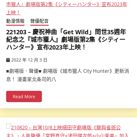
動漫情報
聲優配音
221203 – 慶祝神曲「Get Wild」問世35週年
紀念之『城市獵人』劇場版第2集《シティー
ハンター》宣布2023年上映！
2022 年 12 月 3 日
ccsx
■劇場版．聲優■ 劇場版《城市獵人 City Hunter》更新消
息！ 漫畫家北条司的八
Read More