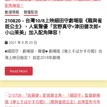
動漫情報
聲優配音
210820 – 台灣10/8上映細田守劇場版《龍與雀
斑公主》、人氣聲優「宮野真守×津田健次郎×
小山茉美」加入配角陣容！
2021 年 8 月 20 日
ccsx
■細田守．劇場版．聲優■ 劇場版《竜とそばかすの姫》台
灣上映日敲定！ 自從2018年劇場
Read More