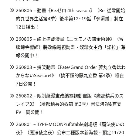
260806 – 動畫《Re:ゼロ 4th season》（Re: 從零開始
的異世界生活第4季）後半第12~19話「奪還編」將在
12日播出！
260805 – 線上連載漫畫《ニセモノの錬金術師》（冒
牌鍊金術師）將改編電視動畫、奴隸女主角「諾拉」海
報公開中！
260803 – 搞笑動畫《Fate/Grand Order 藤丸立香はわ
からないSeason4》（搞不懂的藤丸立香 第4季）將在
7日公開！
260802 – 限制級漫畫改編電視動畫版《魔都精兵のス
レイブ3》（魔都精兵的奴隸 第3季）書法海報&首支
PV一同公開！
260801 – TYPE-MOON×ufotable劇場版《魔法使いの
夜》（魔法使之夜）公布二種版本新海報、預定11/20