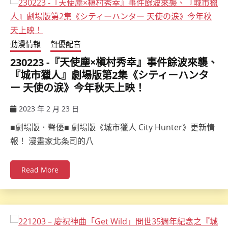
動漫情報
聲優配音
230223 -『天使塵×槇村秀幸』事件餘波來襲、
『城市獵人』劇場版第2集《シティーハンタ
ー 天使の涙》今年秋天上映！
2023 年 2 月 23 日
ccsx
■劇場版．聲優■ 劇場版《城市獵人 City Hunter》更新情
報！ 漫畫家北条司的八
Read More