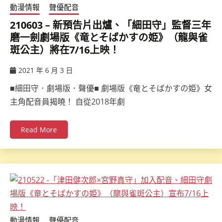
動漫情報
聲優配音
210603 – 新預告片出爐、「細田守」監督三年
磨一劍劇場版《竜とそばかすの姫》（龍與雀
斑公主）將在7/16上映！
2021 年 6 月 3 日
ccsx
■細田守．劇場版．聲優■ 劇場版《竜とそばかすの姫》女
主角配音員揭曉！ 自從2018年劇
Read More
動漫情報
聲優配音