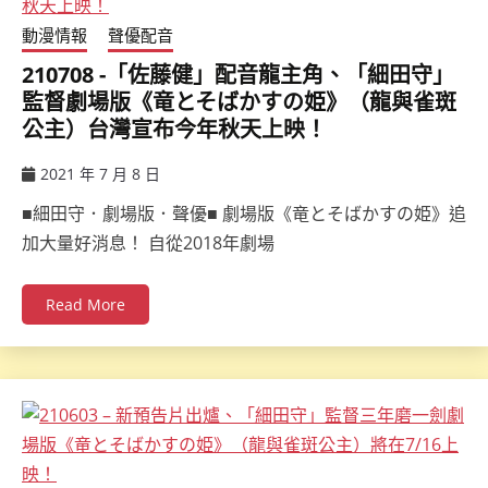
動漫情報
聲優配音
210708 -「佐藤健」配音龍主角、「細田守」
監督劇場版《竜とそばかすの姫》（龍與雀斑
公主）台灣宣布今年秋天上映！
2021 年 7 月 8 日
ccsx
■細田守．劇場版．聲優■ 劇場版《竜とそばかすの姫》追
加大量好消息！ 自從2018年劇場
Read More