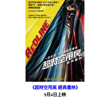
《超時空甩尾 經典重映》
9月4日上映