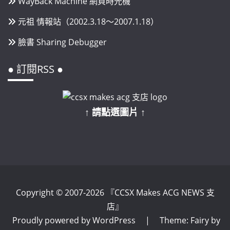
WayBack Machine 網頁時光機
元祖 情報站（2002.3.18～2007.1.18）
臉書 Sharing Debugger
● 訂閱RSS ●
↑ 請點選圖片 ↑
Copyright © 2007-2026 『CCSX Makes ACG NEWS 支
店』
Proudly powered by WordPress
|
Theme: Fairy by