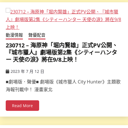
動漫情報
聲優配音
230712 – 海原神「堀内賢雄」正式PV公開、
『城市獵人』劇場版第2集《シティーハンタ
ー 天使の涙》將在9/8上映！
2023 年 7 月 12 日
ccsx
■劇場版．聲優■ 劇場版《城市獵人 City Hunter》主題歌
海報刊載中！ 漫畫家北
Read More