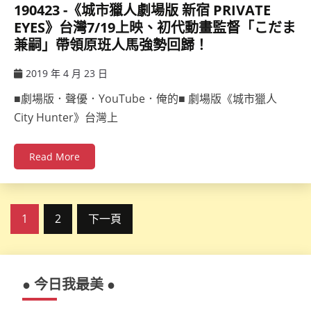
190423 -《城市獵人劇場版 新宿 PRIVATE
EYES》台灣7/19上映、初代動畫監督「こだま
兼嗣」帶領原班人馬強勢回歸！
2019 年 4 月 23 日
ccsx
■劇場版．聲優．YouTube．俺的■ 劇場版《城市獵人
City Hunter》台灣上
Read More
文
1
2
下一頁
章
分
● 今日我最美 ●
頁