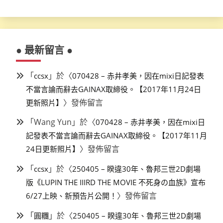
● 最新留言 ●
「
」於〈
ccsx
070428 – 赤井孝美，因在mixi日記發表
不當言論而辭去GAINAX取締役。【2017年11月24日
〉發佈留言
更新照片】
「
Wang Yun
」於〈
070428 – 赤井孝美，因在mixi日
記發表不當言論而辭去GAINAX取締役。【2017年11月
〉發佈留言
24日更新照片】
「
」於〈
ccsx
250405 – 睽違30年、魯邦三世2D劇場
版《LUPIN THE IIIRD THE MOVIE 不死身の血族》宣布
〉發佈留言
6/27上映、新預告片公開！
「
」於〈
圓糰
250405 – 睽違30年、魯邦三世2D劇場