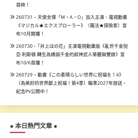
首映！
260731 – 天使女僕「M・A・O」加入主演、電視動畫
《マジカル★エクスプローラー》（魔法★探險家）宣
布10月開播！
260730 -「井上ほの花」主演電視動畫版《亂世千金倪
亞·利斯頓 轉生為嬌弱千金的弒神武人華麗無雙錄》宣
布10/6首播！
260729 – 動畫《この素晴らしい世界に祝福を！4》
（為美好的世界獻上祝福！第4季）瞄準2027年放送、
紀念PV公開中！
● 本日熱門文章 ●