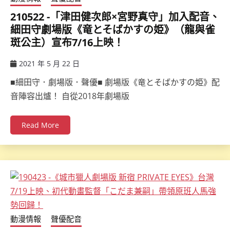
210522 -「津田健次郎×宮野真守」加入配音、
細田守劇場版《竜とそばかすの姫》（龍與雀
斑公主）宣布7/16上映！
2021 年 5 月 22 日
ccsx
■細田守．劇場版．聲優■ 劇場版《竜とそばかすの姫》配
音陣容出爐！ 自從2018年劇場版
Read More
動漫情報
聲優配音