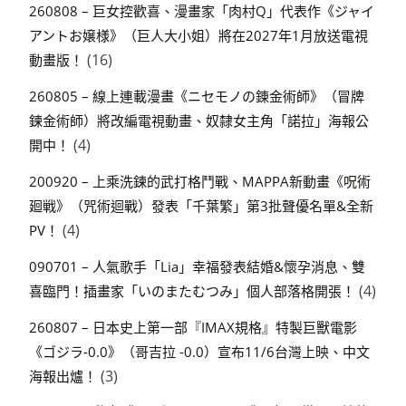
260808 – 巨女控歡喜、漫畫家「肉村Q」代表作《ジャイ
アントお嬢様》（巨人大小姐）將在2027年1月放送電視
(16)
動畫版！
260805 – 線上連載漫畫《ニセモノの錬金術師》（冒牌
鍊金術師）將改編電視動畫、奴隸女主角「諾拉」海報公
(4)
開中！
200920 – 上乘洗鍊的武打格鬥戰、MAPPA新動畫《呪術
廻戦》（咒術迴戰）發表「千葉繁」第3批聲優名單&全新
(4)
PV！
090701 – 人氣歌手「Lia」幸福發表結婚&懷孕消息、雙
(4)
喜臨門！插畫家「いのまたむつみ」個人部落格開張！
260807 – 日本史上第一部『IMAX規格』特製巨獸電影
《ゴジラ-0.0》（哥吉拉 -0.0）宣布11/6台灣上映、中文
(3)
海報出爐！