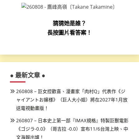
猜猜她是誰？
長按圖片看答案！
● 最新文章 ●
260808 – 巨女控歡喜、漫畫家「肉村Q」代表作《ジ
ャイアントお嬢様》（巨人大小姐）將在2027年1月放
送電視動畫版！
260807 – 日本史上第一部『IMAX規格』特製巨獸電影
《ゴジラ-0.0》（哥吉拉 -0.0）宣布11/6台灣上映、中
文海報出爐！