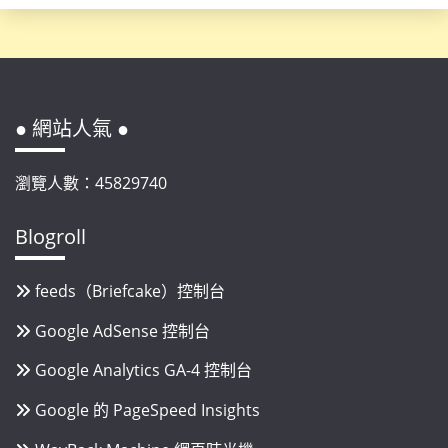
● 網站人氣 ●
瀏覽人數：45829740
Blogroll
feeds（Briefcake）控制台
Google AdSense 控制台
Google Analytics GA-4 控制台
Google 的 PageSpeed Insights