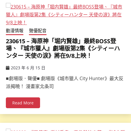
動漫情報
聲優配音
230615 – 海原神「堀内賢雄」最終BOSS登
場、『城市獵人』劇場版第2集《シティーハ
ンター 天使の涙》將在9/8上映！
2023 年 6 月 15 日
ccsx
■劇場版．聲優■ 劇場版《城市獵人 City Hunter》最大反
派揭曉！ 漫畫家北条司
Read More