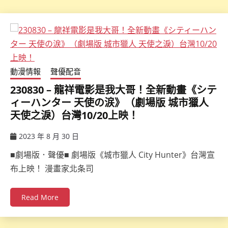
動漫情報
聲優配音
230830 – 龍祥電影是我大哥！全新動畫《シテ
ィーハンター 天使の涙》（劇場版 城市獵人
天使之淚）台灣10/20上映！
2023 年 8 月 30 日
ccsx
■劇場版．聲優■ 劇場版《城市獵人 City Hunter》台灣宣
布上映！ 漫畫家北条司
Read More