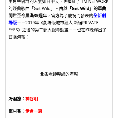
主角聲優群的人氣如日中天，也捧紅了 TM NETWORK
的經典歌曲「Get Wild」。
由於「Get Wild」的單曲
問世至今屆滿35週年
，官方為了慶祝而發表的
全新劇
場版
－－2019年《劇場版城市獵人 新宿PRIVATE
EYES》之後的第二部大銀幕動畫－－也在昨晚釋出了
首張海報：
.
北条老師親繪的海報
.
冴羽獠：
神谷明
槇村香：
伊倉一恵