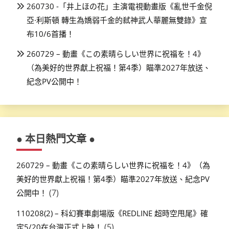
260730 -「井上ほの花」主演電視動畫版《亂世千金倪
亞·利斯頓 轉生為嬌弱千金的弒神武人華麗無雙錄》宣
布10/6首播！
260729 – 動畫《この素晴らしい世界に祝福を！4》
（為美好的世界獻上祝福！第4季）瞄準2027年放送、
紀念PV公開中！
● 本日熱門文章 ●
260729 – 動畫《この素晴らしい世界に祝福を！4》（為
美好的世界獻上祝福！第4季）瞄準2027年放送、紀念PV
(7)
公開中！
110208(2) – 科幻賽車劇場版《REDLINE 超時空甩尾》確
(5)
定5/20在台灣正式上映！