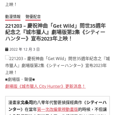
動漫情報
聲優配音
221203 – 慶祝神曲「Get Wild」問世35週年
紀念之『城市獵人』劇場版第2集《シティー
ハンター》宣布2023年上映！
2022 年 12 月 3 日
ccsx
■劇場版．聲優■
劇場版《城市獵人 City Hunter》更新消息！
漫畫家
北条司
的八零年代警匪偵探經典作《
シティーハ
ンター
》在當年
第一次改編電視動畫版
的時候，不但讓