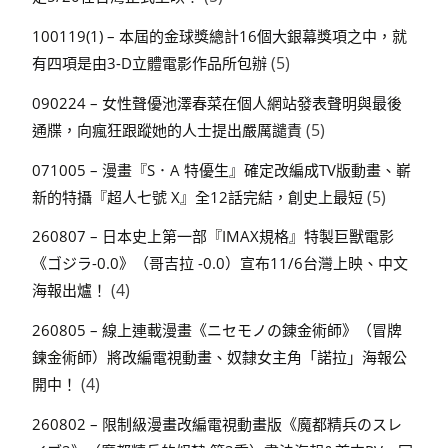
100119(1) – 本屆的金球獎總計16個大銀幕獎項之中，就
(5)
有四項是由3-D立體電影作品所包辦
090224 – 女性聲優池澤春菜在個人網站發表聲明與最後
(5)
通牒，向瘋狂跟蹤她的人士提出嚴厲譴責
071005 – 漫畫『S．A 特優生』確定改編成TV版動畫、嶄
(5)
新的特攝『超人七號 X』全12話完結，創史上最短
260807 – 日本史上第一部『IMAX規格』特製巨獸電影
《ゴジラ-0.0》（哥吉拉 -0.0）宣布11/6台灣上映、中文
(4)
海報出爐！
260805 – 線上連載漫畫《ニセモノの錬金術師》（冒牌
鍊金術師）將改編電視動畫、奴隸女主角「諾拉」海報公
(4)
開中！
260802 – 限制級漫畫改編電視動畫版《魔都精兵のスレ