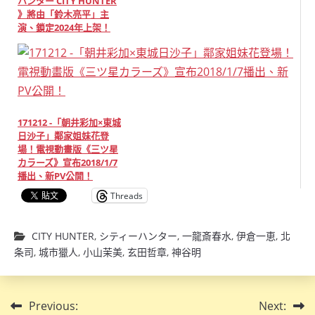
ハンター CITY HUNTER
》將由「鈴木亮平」主
演、鎖定2024年上架！
171212 -「朝井彩加×東城
日沙子」鄰家姐妹花登
場！電視動畫版《三ツ星
カラーズ》宣布2018/1/7
播出、新PV公開！
Threads
CITY HUNTER
,
シティーハンター
,
一龍斎春水
,
伊倉一恵
,
北
条司
,
城市獵人
,
小山茉美
,
玄田哲章
,
神谷明
文
Previous:
Next: