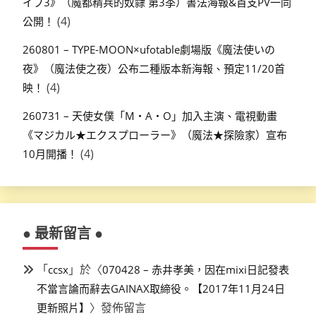
イブ3》（魔都精兵的奴隸 第3季）書法海報&首支PV一同
(4)
公開！
260801 – TYPE-MOON×ufotable劇場版《魔法使いの
夜》（魔法使之夜）公布二種版本新海報、預定11/20首
(4)
映！
260731 – 天使女僕「M・A・O」加入主演、電視動畫
《マジカル★エクスプローラー》（魔法★探險家）宣布
(4)
10月開播！
● 最新留言 ●
「
」於〈
ccsx
070428 – 赤井孝美，因在mixi日記發表
不當言論而辭去GAINAX取締役。【2017年11月24日
〉發佈留言
更新照片】