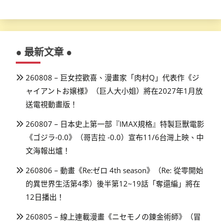
● 最新文章 ●
260808 – 巨女控歡喜、漫畫家「肉村Q」代表作《ジ
ャイアントお嬢様》（巨人大小姐）將在2027年1月放
送電視動畫版！
260807 – 日本史上第一部『IMAX規格』特製巨獸電影
《ゴジラ-0.0》（哥吉拉 -0.0）宣布11/6台灣上映、中
文海報出爐！
260806 – 動畫《Re:ゼロ 4th season》（Re: 從零開始
的異世界生活第4季）後半第12~19話「奪還編」將在
12日播出！
260805 – 線上連載漫畫《ニセモノの錬金術師》（冒