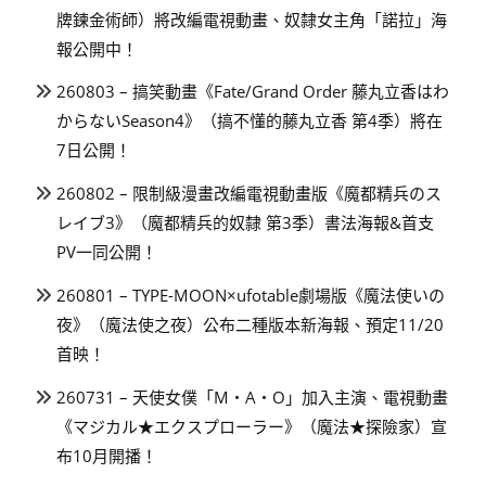
牌鍊金術師）將改編電視動畫、奴隸女主角「諾拉」海
報公開中！
260803 – 搞笑動畫《Fate/Grand Order 藤丸立香はわ
からないSeason4》（搞不懂的藤丸立香 第4季）將在
7日公開！
260802 – 限制級漫畫改編電視動畫版《魔都精兵のス
レイブ3》（魔都精兵的奴隸 第3季）書法海報&首支
PV一同公開！
260801 – TYPE-MOON×ufotable劇場版《魔法使いの
夜》（魔法使之夜）公布二種版本新海報、預定11/20
首映！
260731 – 天使女僕「M・A・O」加入主演、電視動畫
《マジカル★エクスプローラー》（魔法★探險家）宣
布10月開播！