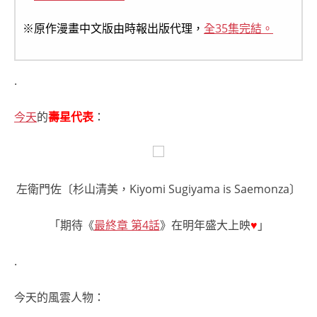
※原作漫畫中文版由時報出版代理，
全35集完結。
.
今天
的
壽星代表
：
左衛門佐〔杉山清美，Kiyomi Sugiyama is Saemonza〕
「期待《
最終章 第4話
》在明年盛大上映
♥
」
.
今天的風雲人物：