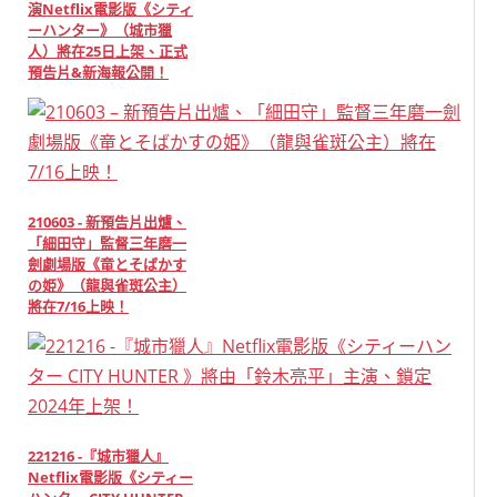
演Netflix電影版《シティ
ーハンター》（城市獵
人）將在25日上架、正式
預告片&新海報公開！
210603 - 新預告片出爐、
「細田守」監督三年磨一
劍劇場版《竜とそばかす
の姫》（龍與雀斑公主）
將在7/16上映！
221216 -『城市獵人』
Netflix電影版《シティー