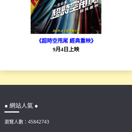
《超時空甩尾 經典重映》
9月4日上映
● 網站人氣 ●
瀏覽人數：45842743