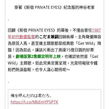
穿著《新宿 PRIVATE EYES》紀念服的神谷老爹
.
回顧《新宿 PRIVATE EYES》的幕後，不僅由曾任
1987
年初代動畫監督
的
こだま兼嗣
回鍋執導、主角聲優陣容
為原班人馬，甚至連主題歌都是經典歌「Get Wild」降
臨！因為如此，讓該片衝出了高達15億日圓的好票
房。
劇場版第2集鎖定明年上映
，也確認依然是「Get
Wild」主題歌。如此完美忠實呈現，光是特報就令鐵
粉們熱淚盈眶，也令人滿心期待呢～
.
俺を呼んだのは君だろ。
https://t.co/MbEmYP5PTK