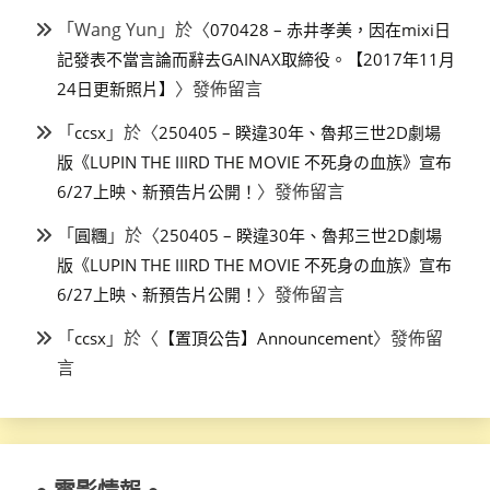
「
Wang Yun
」於〈
070428 – 赤井孝美，因在mixi日
記發表不當言論而辭去GAINAX取締役。【2017年11月
〉發佈留言
24日更新照片】
「
」於〈
ccsx
250405 – 睽違30年、魯邦三世2D劇場
版《LUPIN THE IIIRD THE MOVIE 不死身の血族》宣布
〉發佈留言
6/27上映、新預告片公開！
「
」於〈
圓糰
250405 – 睽違30年、魯邦三世2D劇場
版《LUPIN THE IIIRD THE MOVIE 不死身の血族》宣布
〉發佈留言
6/27上映、新預告片公開！
「
」於〈
〉發佈留
ccsx
【置頂公告】Announcement
言