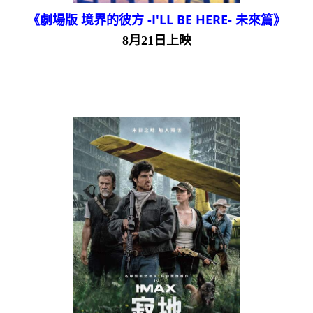
《劇場版 境界的彼方 -I'LL BE HERE- 未來篇》
8月21日上映