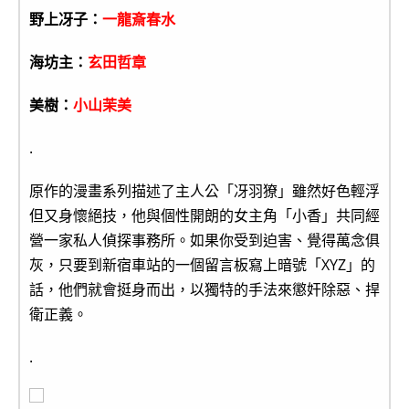
野上冴子：
一龍斎春水
海坊主：
玄田哲章
美樹：
小山茉美
.
原作的漫畫系列描述了主人公「冴羽獠」雖然好色輕浮
但又身懷絕技，他與個性開朗的女主角「小香」共同經
營一家私人偵探事務所。如果你受到迫害、覺得萬念俱
灰，只要到新宿車站的一個留言板寫上暗號「XYZ」的
話，他們就會挺身而出，以獨特的手法來懲奸除惡、捍
衛正義。
.