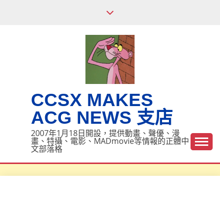
Skip
to
content
CCSX MAKES
ACG NEWS 支店
2007年1月18日開設，提供動畫、聲優、漫
畫、特攝、電影、MADmovie等情報的正體中
文部落格