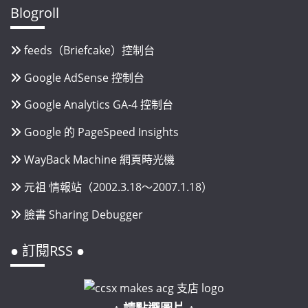
Blogroll
feeds（Briefcake）控制台
Google AdSense 控制台
Google Analytics GA-4 控制台
Google 的 PageSpeed Insights
WayBack Machine 網頁時光機
元祖 情報站（2002.3.18～2007.1.18）
臉書 Sharing Debugger
● 訂閱RSS ●