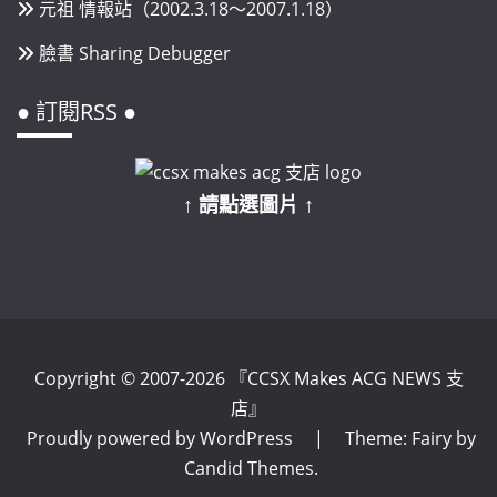
元祖 情報站（2002.3.18～2007.1.18）
臉書 Sharing Debugger
● 訂閱RSS ●
↑ 請點選圖片 ↑
Copyright © 2007-2026 『CCSX Makes ACG NEWS 支
店』
Proudly powered by WordPress
|
Theme: Fairy by
Candid Themes
.