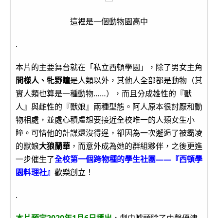
這裡是一個動物園高中
.
本片的主要舞台就在「私立西頓學園」，除了男女主角
間様人、牝野瞳
是人類以外，其他人全部都是動物（其
實人類也算是一種動物……），而且分成雄性的『獸
人』與雌性的『獸娘』兩種型態。阿人原本很討厭和動
物相處，並處心積慮想要接近全校唯一的人類女生小
瞳。可惜他的計謀還沒得逞，卻因為一次邂逅了被霸凌
的獸娘
大狼蘭華
，而意外成為她的群組夥伴，之後更進
一步催生了
全校第一個跨物種的學生社團——『西頓學
園料理社』
歡樂創立！
.
本片預定2020年1月6日播出
，劇中噱頭除了由聲優津