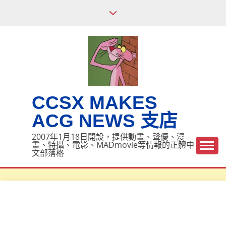
Skip
to
content
CCSX MAKES
ACG NEWS 支店
2007年1月18日開設，提供動畫、聲優、漫
畫、特攝、電影、MADmovie等情報的正體中
文部落格