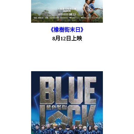
《橡樹街末日》
8月12日上映