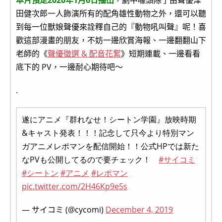
田健次郎一人飾演所有的配角雄性動物之外，還可以聽
到每一位獸娘聲優來詮釋自己的『動物吼叫聲』呢！喜
歡這部漫畫的朋友，不妨一邊欣賞海報、一邊翻翻山下
老師的《
聲優徵選 & 配音花絮
》短期連載、一邊看看
底下的 PV，一邊耐心期待吧～
.
遂にアニメ『群れなせ！シートン学園』放映時期
&キャスト発表！！！記念して只今より特別マン
ガアニメレポマンを配信開始！！公式HPでは新た
なPVも公開してるので要チェック！
#サイコミ
#シートン
#アニメ
#レポマン
pic.twitter.com/2H46Kp9e5s
— サイコミ (@cycomi)
December 4, 2019