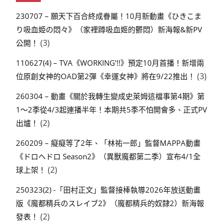
230707 – 願天下百合終成眷屬！10月新動畫《ひきこま
り吸血姫の悶々》（家裡蹲吸血姬的鬱悶）新海報&新PV
(3)
公開！
110627(4) – TVA《WORKING’!!》預定10月首播！新增兩
(3)
位原創女神的OAD第2彈《幸運女神》將在9/22推出！
260304 – 動畫《關於我轉生變成史萊姆這檔事第4期》第
1～2季從4/3起連播半年！本期共5季不怕開會多、正式PV
(2)
出爐！
260209 – 癡癡等了2年、「林祐一郎」監督MAPPA動畫
《ドロヘドロ Season2》（異獸魔都第二季）宣布4/1全
(2)
球上架！
250323(2) -「田村正文」監督接棒執導2026年放送動畫
版《魔都精兵のスレイブ2》（魔都精兵的奴隸2）新海報
(2)
發表！