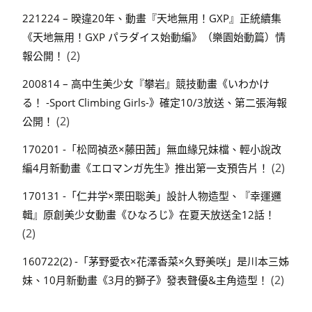
221224 – 暌違20年、動畫『天地無用！GXP』正統續集
《天地無用！GXP パラダイス始動編》（樂園始動篇）情
(2)
報公開！
200814 – 高中生美少女『攀岩』競技動畫《いわかけ
る！ -Sport Climbing Girls-》確定10/3放送、第二張海報
(2)
公開！
170201 -「松岡禎丞×藤田茜」無血緣兄妹檔、輕小說改
(2)
編4月新動畫《エロマンガ先生》推出第一支預告片！
170131 -「仁井学×栗田聡美」設計人物造型、『幸運邏
輯』原創美少女動畫《ひなろじ》在夏天放送全12話！
(2)
160722(2) -「茅野愛衣×花澤香菜×久野美咲」是川本三姊
(2)
妹、10月新動畫《3月的獅子》發表聲優&主角造型！