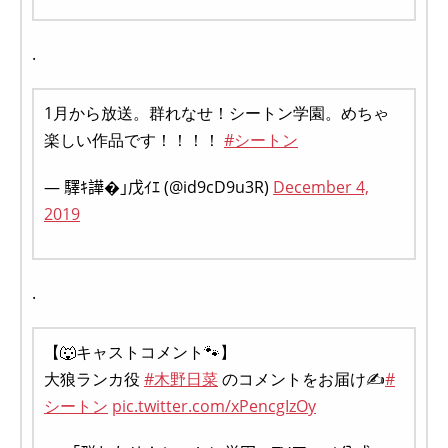
.
1月から放送。群れなせ！シートン学園。めちゃ
楽しい作品です！！！！
#シートン
— 驛ｷ譁�｣戊ｲｴ (@id9cD9u3R)
December 4,
2019
.
【🐺キャストコメント🐾】
大狼ランカ役
#木野日菜
のコメントをお届け✍
#
シートン
pic.twitter.com/xPencgIzOy