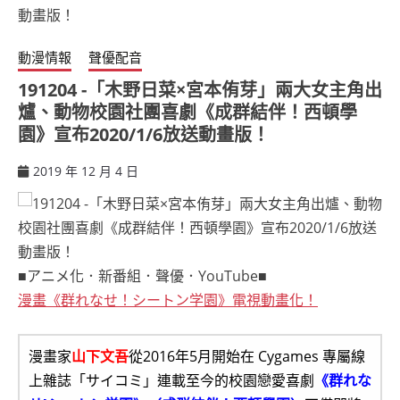
動漫情報
聲優配音
191204 -「木野日菜×宮本侑芽」兩大女主角出
爐、動物校園社團喜劇《成群結伴！西頓學
園》宣布2020/1/6放送動畫版！
2019 年 12 月 4 日
ccsx
■アニメ化．新番組．聲優．YouTube■
漫畫《群れなせ！シートン学園》電視動畫化！
漫畫家
山下文吾
從2016年5月開始在 Cygames 專屬線
上雜誌「サイコミ」連載至今的校園戀愛喜劇
《群れな