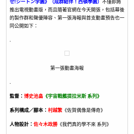
せ!シートン学園》（成群結伴！西頓學園）
不僅即將
推出電視動畫版，而且隨著官網在今天開張，包括幕後
的製作群和聲優陣容、第一張海報與首支動畫預告也一
同公開如下：
.
第一張動畫海報
.
監督：
博史池畠
《宇宙戰艦提拉米斯 系列》
系列構成／腳本：
村越繁
《佐賀偶像是傳奇》
人物設計：
佐々木政勝
《我們真的學不來 系列》