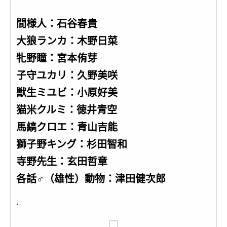
間様人：石谷春貴
大狼ランカ：木野日菜
牝野瞳：宮本侑芽
子守ユカリ：久野美咲
獣生ミユビ：小原好美
猫米クルミ：徳井青空
馬縞クロエ：青山吉能
獅子野キング：杉田智和
寺野先生：玄田哲章
各話♂（雄性）動物：津田健次郎
.