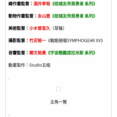
總作畫監督：
酒井孝裕
《结城友奈是勇者 系列》
動物作畫監督：
永山恵
《结城友奈是勇者 系列》
美術監督：
小木曽宣久
（草薙）
攝影監督：
竹沢裕一
《戰姬絕唱SYMPHOGEAR XV》
音響監督：
郷文裕貴
《宇宙戰艦提拉米斯 系列》
動畫製作：Studio五組
.
主角一覽
.