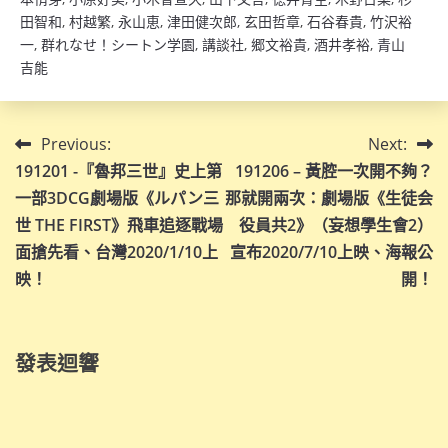
田智和
,
村越繁
,
永山恵
,
津田健次郎
,
玄田哲章
,
石谷春貴
,
竹沢裕
一
,
群れなせ！シートン学園
,
講談社
,
郷文裕貴
,
酒井孝裕
,
青山
吉能
文
Previous:
Next:
191201 -『魯邦三世』史上第
191206 – 黃腔一次開不夠？
章
一部3DCG劇場版《ルパン三
那就開兩次：劇場版《生徒会
導
世 THE FIRST》飛車追逐戰場
役員共2》（妄想學生會2）
面搶先看、台灣2020/1/10上
宣布2020/7/10上映、海報公
覽
映！
開！
發表迴響