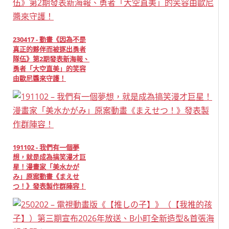
230417 - 動畫《因為不是
真正的夥伴而被逐出勇者
隊伍》第2期發表新海報、
勇者「大空直美」的笑容
由歐尼醬來守護！
191102 - 我們有一個夢
想，就是成為搞笑漫才巨
星！漫畫家「美水かが
み」原案動畫《まえせ
つ！》發表製作群陣容！