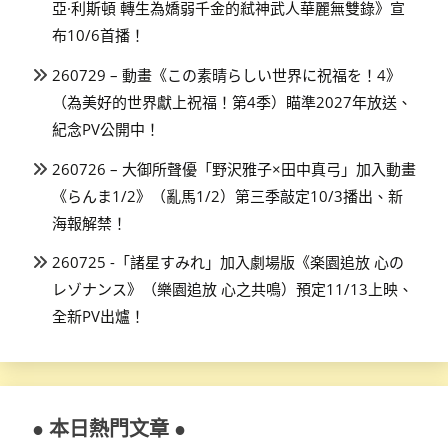
亞·利斯頓 轉生為嬌弱千金的弒神武人華麗無雙錄》宣
布10/6首播！
260729 – 動畫《この素晴らしい世界に祝福を！4》
（為美好的世界獻上祝福！第4季）瞄準2027年放送、
紀念PV公開中！
260726 – 大御所聲優「野沢雅子×田中真弓」加入動畫
《らんま1/2》（亂馬1/2）第三季敲定10/3播出、新
海報解禁！
260725 -「諸星すみれ」加入劇場版《楽園追放 心の
レゾナンス》（樂園追放 心之共鳴）預定11/13上映、
全新PV出爐！
● 本日熱門文章 ●