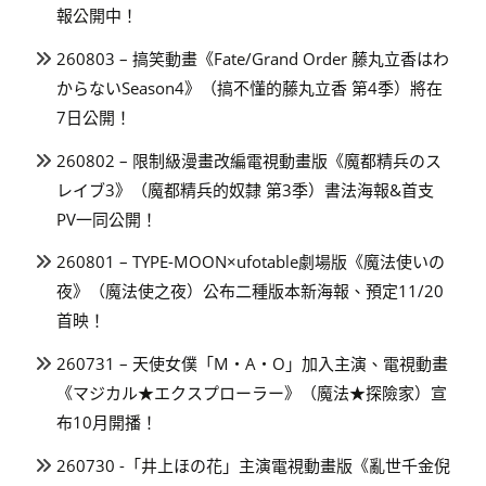
報公開中！
260803 – 搞笑動畫《Fate/Grand Order 藤丸立香はわ
からないSeason4》（搞不懂的藤丸立香 第4季）將在
7日公開！
260802 – 限制級漫畫改編電視動畫版《魔都精兵のス
レイブ3》（魔都精兵的奴隸 第3季）書法海報&首支
PV一同公開！
260801 – TYPE-MOON×ufotable劇場版《魔法使いの
夜》（魔法使之夜）公布二種版本新海報、預定11/20
首映！
260731 – 天使女僕「M・A・O」加入主演、電視動畫
《マジカル★エクスプローラー》（魔法★探險家）宣
布10月開播！
260730 -「井上ほの花」主演電視動畫版《亂世千金倪