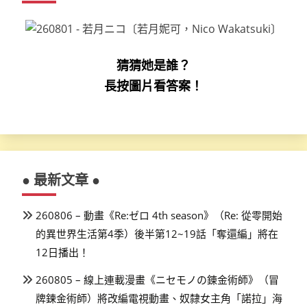
猜猜她是誰？
長按圖片看答案！
● 最新文章 ●
260806 – 動畫《Re:ゼロ 4th season》（Re: 從零開始
的異世界生活第4季）後半第12~19話「奪還編」將在
12日播出！
260805 – 線上連載漫畫《ニセモノの錬金術師》（冒
牌鍊金術師）將改編電視動畫、奴隸女主角「諾拉」海