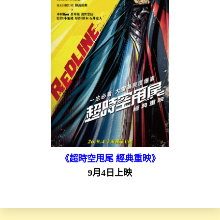
《超時空甩尾 經典重映》
9月4日上映