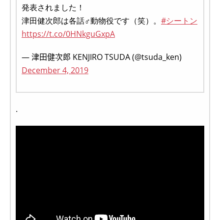
発表されました！
津田健次郎は各話♂動物役です（笑）。
#シートン
https://t.co/0HNkguGxpA
— 津田健次郎 KENJIRO TSUDA (@tsuda_ken)
December 4, 2019
.