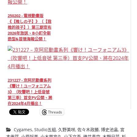
250202 - 電視動畫版
《【推しの子】》（【我
推的孩子】）第三期宣布
2026年放送、B小町全新
造型&首張海報公開！
231227 - 京阿尼動畫系列
《響け！ユーフォニアム
3》（吹響吧！上低音號
第三季）首支PV公開、將
在2024年4月播出！
Threads
Cygames
,
Studio五組
,
久野美咲
,
佐々木政勝
,
博史池畠
,
宮
本侑芽
,
小原好美
,
小木曽宣久
,
山下文吾
,
徳井青空
,
木野日菜
,
杉