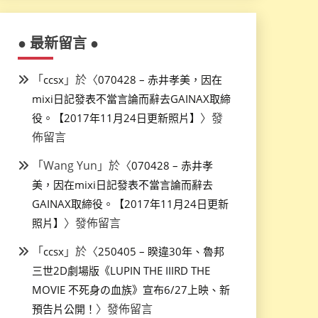
● 最新留言 ●
「
」於〈
ccsx
070428 – 赤井孝美，因在
mixi日記發表不當言論而辭去GAINAX取締
〉發
役。【2017年11月24日更新照片】
佈留言
「
Wang Yun
」於〈
070428 – 赤井孝
美，因在mixi日記發表不當言論而辭去
GAINAX取締役。【2017年11月24日更新
〉發佈留言
照片】
「
」於〈
ccsx
250405 – 睽違30年、魯邦
三世2D劇場版《LUPIN THE IIIRD THE
MOVIE 不死身の血族》宣布6/27上映、新
〉發佈留言
預告片公開！