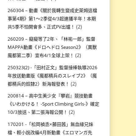
260304 – 動畫《關於我轉生變成史萊姆這檔
事第4期》第1～2季從4/3起連播半年！本期
(2)
共5季不怕開會多、正式PV出爐！
260209 – 癡癡等了2年、「林祐一郎」監督
MAPPA動畫《ドロヘドロ Season2》（異獸
(2)
魔都第二季）宣布4/1全球上架！
250323(2) -「田村正文」監督接棒執導2026
年放送動畫版《魔都精兵のスレイブ2》（魔
(2)
都精兵的奴隸2）新海報發表！
200814 – 高中生美少女『攀岩』競技動畫
《いわかける！ -Sport Climbing Girls-》確定
(2)
10/3放送、第二張海報公開！
170201 -「松岡禎丞×藤田茜」無血緣兄妹
檔、輕小說改編4月新動畫《エロマンガ先