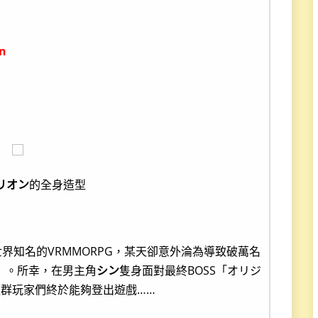
n
リオン
的全身造型
全世界知名的VRMMORPG，某天卻意外淪為導致破萬名
）。所幸，在男主角
シン
隻身面對最終BOSS「オリジ
群玩家們終於能夠登出遊戲……