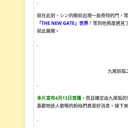
.
就在此刻，シン的眼前出現一扇奇特的門，
「THE NEW GATE」世界
！等到他再度遇見
就此展開。
.
九尾妖狐
.
本片宣布4月13日首播
，而且確定由九尾狐的
喜歡她迷人歌喉的粉絲們真是好消息。接下
.