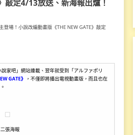
TE》敲定4/13放送、新海報出爐！
為小說家吧」網站連載、翌年就受到「アルファポリ
NEW GATE》
，不僅即將播出電視動畫版，而且也在
片。
第二張海報