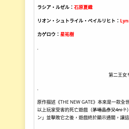
ラシア・ルゼル：
石原夏織
リオン・シュトライル・ベイルリヒト：
Lyn
カゲロウ：
星祐樹
.
第二王女
.
原作描述《THE NEW GATE》本來是一款
以上玩家受害的死亡遊戲（
茅場晶彥又4ni？
ン」並擊敗它之後，遊戲終於顯示通關，讓這