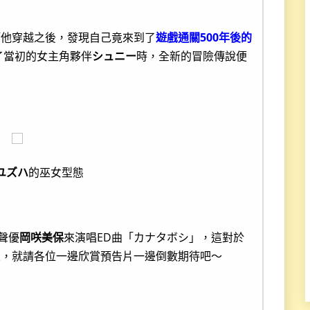
等他穿越之後，發現自己竟來到了
遊戲通關500年後的
了當初的女主角夥伴
シュニー
時，全新的冒險傳說便
ユズハ
的巫女型態
聲優
岡咲美保
來演唱ED曲「カナタボシ」，這對於
來，就請各位一邊欣賞預告片一邊倒數期待吧～