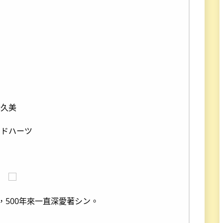
津久美
ウドハーツ
，500年來一直深愛著シン。