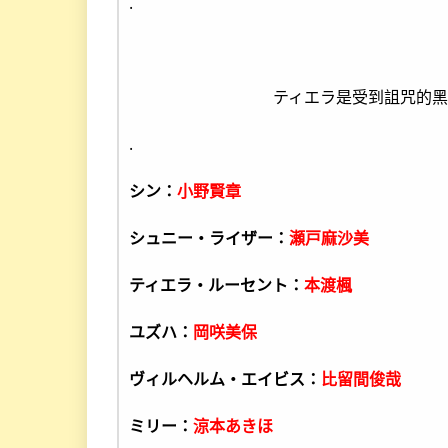
.
ティエラ是受到詛咒的
.
シン：
小野賢章
シュニー・ライザー：
瀬戸麻沙美
ティエラ・ルーセント：
本渡楓
ユズハ：
岡咲美保
ヴィルヘルム・エイビス：
比留間俊哉
ミリー：
涼本あきほ