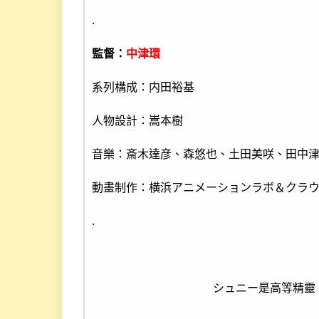
.
監督：
中津環
系列構成：内田裕基
人物設計：嵩本樹
音樂：斎木達彦、森悠也、土田美咲、田中
動畫制作：横浜アニメーションラボ＆クラ
.
シュニー是高等精靈