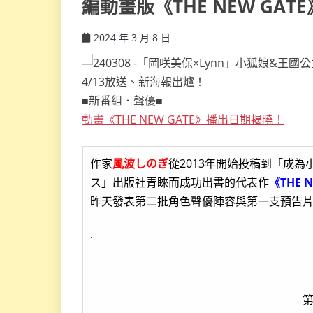
編動畫版《THE NEW GA
2024 年 3 月 8 日
ccsx
■新番組．聲優■
動畫《THE NEW GATE》播出日期揭曉！
作家
風波しのぎ
從2013年開始投稿到「成
ス」出版社青睞而成功出書的代表作
《THE 
昨天發表第二批角色聲優陣容與第一支預告
.