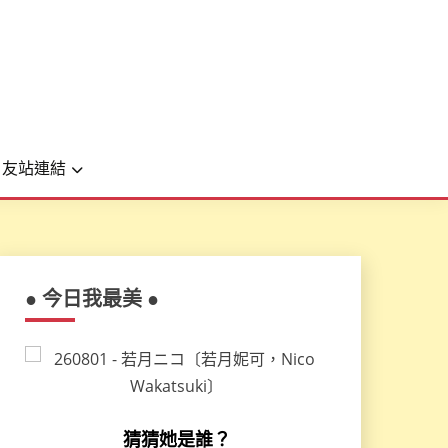
友站連結
● 今日我最美 ●
猜猜她是誰？