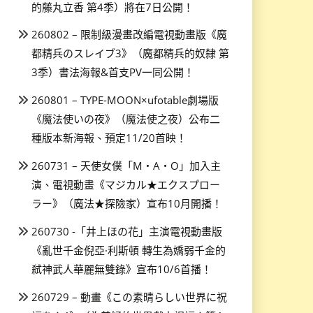
的藤丸立香 第4季）將在7日公開！
260802 – 限制級漫畫改編電視動畫版《魔
都精兵のスレイブ3》（魔都精兵的奴隸 第
3季）書法海報&首支PV一同公開！
260801 – TYPE-MOON×ufotable劇場版
《魔法使いの夜》（魔法使之夜）公布二
種版本新海報、預定11/20首映！
260731 – 天使女僕「M・A・O」加入主
演、電視動畫《マジカル★エクスプロー
ラー》（魔法★探險家）宣布10月開播！
260730 -「井上ほの花」主演電視動畫版
《亂世千金倪亞·利斯頓 轉生為嬌弱千金的
弒神武人華麗無雙錄》宣布10/6首播！
260729 – 動畫《この素晴らしい世界に祝