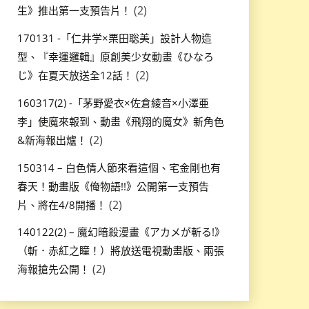
(2)
生》推出第一支預告片！
170131 -「仁井学×栗田聡美」設計人物造
型、『幸運邏輯』原創美少女動畫《ひなろ
(2)
じ》在夏天放送全12話！
160317(2) -「茅野愛衣×佐倉綾音×小澤亜
李」使魔來報到、動畫《飛翔的魔女》新角色
(2)
&新海報出爐！
150314 – 白色情人節來看這個、宅金剛也有
春天！動畫版《俺物語!!》公開第一支預告
(2)
片、將在4/8開播！
140122(2) – 魔幻暗殺漫畫《アカメが斬る!》
（斬．赤紅之瞳！）將放送電視動畫版、兩張
(2)
海報搶先公開！