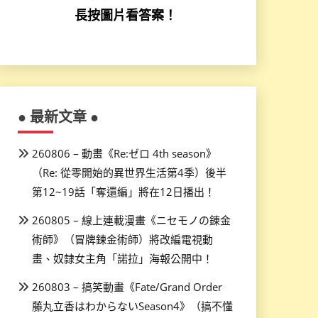
長按圖片看答案！
● 最新文章 ●
260806 – 動畫《Re:ゼロ 4th season》
（Re: 從零開始的異世界生活第4季）後半
第12~19話「奪還編」將在12日播出！
260805 – 線上連載漫畫《ニセモノの錬金
術師》（冒牌鍊金術師）將改編電視動
畫、奴隸女主角「諾拉」海報公開中！
260803 – 搞笑動畫《Fate/Grand Order
藤丸立香はわからないSeason4》（搞不懂