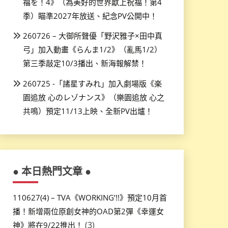
福を！4》（為美好的世界獻上祝福！第4
季）瞄準2027年放送、紀念PV公開中！
260726 – 大御所聲優「野沢雅子×田中真
弓」加入動畫《らんま1/2》（亂馬1/2）
第三季敲定10/3播出、新海報解禁！
260725 -「諸星すみれ」加入劇場版《楽
園追放 心のレゾナンス》（樂園追放 心之
共鳴）預定11/13上映、全新PV出爐！
● 本日熱門文章 ●
110627(4) – TVA《WORKING’!!》預定10月首
播！新增兩位原創女神的OAD第2彈《幸運女
(3)
神》將在9/22推出！