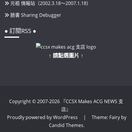
元祖 情報站（2002.3.18～2007.1.18）
臉書 Sharing Debugger
● 訂閱RSS ●
↑ 請點選圖片 ↑
Copyright © 2007-2026 『CCSX Makes ACG NEWS 支
店』
Proudly powered by WordPress
|
Theme: Fairy by
Candid Themes
.