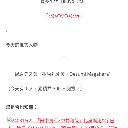
喜多郁代〔Ikuyo Kita〕
「
凸(๑✪▽✪๑)凸
♥
」
.
今天的風雲人物：
禍原デス美〔禍原死死美，Desumi Magahara〕
（今天有 1 人，累積共 300 人閱覽。）
您是否也知道：