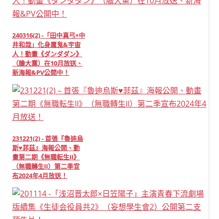
240316(2) -「田中真弓×中
井和哉」化身厲鬼&宇宙
人！動畫《ダンダダン》
（膽大黨）在10月放送、
新海報&PV公開中！
231221(2) - 首張『魯迪烏
斯♥菲茲』海報公開、動
畫第二期《無職転生II》
（無職轉生II）第二季宣
布2024年4月放送！