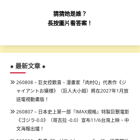
猜猜她是誰？
長按圖片看答案！
● 最新文章 ●
260808 – 巨女控歡喜、漫畫家「肉村Q」代表作《ジ
ャイアントお嬢様》（巨人大小姐）將在2027年1月放
送電視動畫版！
260807 – 日本史上第一部『IMAX規格』特製巨獸電影
《ゴジラ-0.0》（哥吉拉 -0.0）宣布11/6台灣上映、中
文海報出爐！