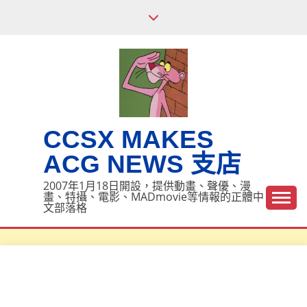
Skip
to
content
CCSX MAKES
ACG NEWS 支店
2007年1月18日開設，提供動畫、聲優、漫
畫、特攝、電影、MADmovie等情報的正體中
文部落格