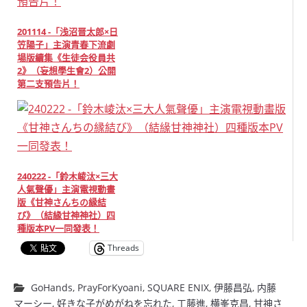
201114 -「浅沼晋太郎×日
笠陽子」主演青春下流劇
場版續集《生徒会役員共
2》（妄想學生會2）公開
第二支預告片！
240222 -「鈴木崚汰×三大
人氣聲優」主演電視動畫
版《甘神さんちの縁結
び》（結緣甘神神社）四
種版本PV一同發表！
Threads
GoHands
,
PrayForKyoani
,
SQUARE ENIX
,
伊藤昌弘
,
内藤
マーシー
,
好きな子がめがねを忘れた
,
工藤進
,
横峯克昌
,
甘神さ