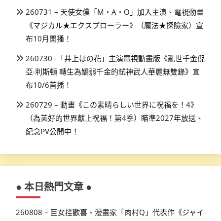
260731 – 天使女僕「M・A・O」加入主演、電視動畫
《マジカル★エクスプローラー》（魔法★探險家）宣
布10月開播！
260730 -「井上ほの花」主演電視動畫版《亂世千金倪
亞·利斯頓 轉生為嬌弱千金的弒神武人華麗無雙錄》宣
布10/6首播！
260729 – 動畫《この素晴らしい世界に祝福を！4》
（為美好的世界獻上祝福！第4季）瞄準2027年放送、
紀念PV公開中！
● 本日熱門文章 ●
260808 – 巨女控歡喜、漫畫家「肉村Q」代表作《ジャイ