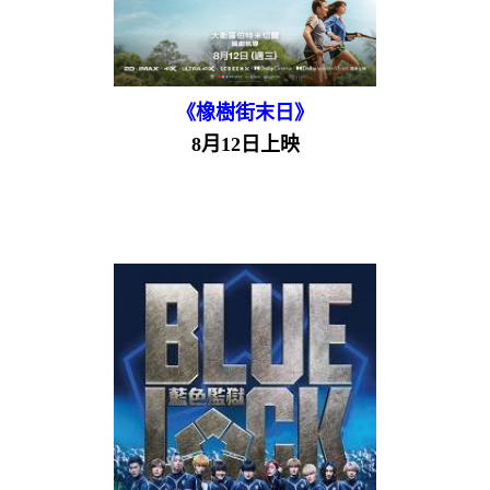
《橡樹街末日》
8月12日上映