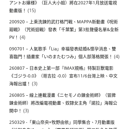
アントお嬢様》（巨人大小姐）將在2027年1月放送電視
(15)
動畫版！
200920 – 上乘洗鍊的武打格鬥戰、MAPPA新動畫《呪術
廻戦》（咒術迴戰）發表「千葉繁」第3批聲優名單&全新
(4)
PV！
090701 – 人氣歌手「Lia」幸福發表結婚&懷孕消息、雙
(4)
喜臨門！插畫家「いのまたむつみ」個人部落格開張！
260807 – 日本史上第一部『IMAX規格』特製巨獸電影
《ゴジラ-0.0》（哥吉拉 -0.0）宣布11/6台灣上映、中文
(3)
海報出爐！
260805 – 線上連載漫畫《ニセモノの錬金術師》（冒牌
鍊金術師）將改編電視動畫、奴隸女主角「諾拉」海報公
(3)
開中！
250329 -「東山奈央×牧野由依」同學集合、7月動畫版