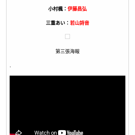
小村楓：
伊藤昌弘
三重あい：
若山詩音
第三張海報
.