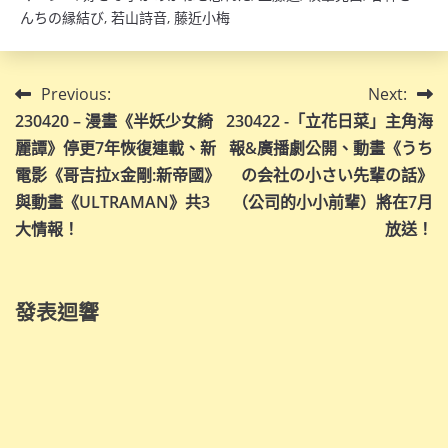
んちの縁結び
,
若山詩音
,
藤近小梅
文
Previous:
Next:
230420 – 漫畫《半妖少女綺
230422 -「立花日菜」主角海
章
麗譚》停更7年恢復連載、新
報&廣播劇公開、動畫《うち
導
電影《哥吉拉x金剛:新帝國》
の会社の小さい先輩の話》
與動畫《ULTRAMAN》共3
（公司的小小前輩）將在7月
覽
大情報！
放送！
發表迴響