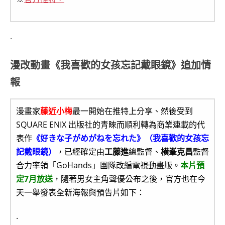
.
漫改動畫《我喜歡的女孩忘記戴眼鏡》追加情
報
漫畫家
藤近小梅
最一開始在推特上分享、然後受到
SQUARE ENIX 出版社的青睞而順利轉為商業連載的代
表作
《好きな子がめがねを忘れた》（我喜歡的女孩忘
記戴眼鏡）
，已經確定由
工藤進
總監督、
横峯克昌
監督
合力率領「GoHands」團隊改編電視動畫版。
本片預
定7月放送
，隨著男女主角聲優公布之後，官方也在今
天一舉發表全新海報與預告片如下：
.