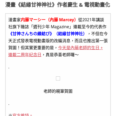
漫畫《結緣甘神神社》作者慶生 & 電視動畫化
漫畫家
内藤マーシー（內藤 Marcey）
從2021年講談
社旗下雜誌「週刊少年 Magazine」連載至今的代表作
《甘神さんちの縁結び》（結緣甘神神社）
，不但在今
天正式發表電視動畫版的改編消息，而且也推出第一張
賀圖！但其實更重要的是，
今天是內藤老師的生日 +
連載二周年紀念日
，真是恭喜老師囉～
.
老師的親筆賀圖
.
※
官方推特。