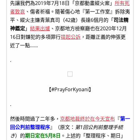
先讓我們為2019年7月18日「京都動畫縱火案」
所有死
者致哀
、傷者祈福。隨著傷心地『第一工作室』拆除夷
平、縱火主嫌青葉真司（42歲）長達6個月的「
司法精
神鑑定
」
結果出爐
、京都地方檢察廳也在2020年12月
16日對嫌犯的多項罪行
提起公訴
，距離正義的伸張更
近了一點……
.
【#PrayForKyoani】
.
然後時間過了二年多，
京都地裁終於在今天宣布
『
第一
回公判前整理程序
』（原文：
第1回公判前整理手続
き
）的
期日定在5月8日
。上述的「整理程序、期日」