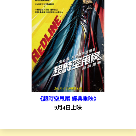
《超時空甩尾 經典重映》
9月4日上映