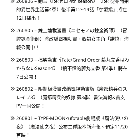
260806 – 動畫《Re:ゼロ 4th season》（Re: 從零開始
的異世界生活第4季）後半第12~19話「奪還編」將在
12日播出！
260805 – 線上連載漫畫《ニセモノの錬金術師》（冒
牌鍊金術師）將改編電視動畫、奴隸女主角「諾拉」海
報公開中！
260803 – 搞笑動畫《Fate/Grand Order 藤丸立香はわ
からないSeason4》（搞不懂的藤丸立香 第4季）將在
7日公開！
260802 – 限制級漫畫改編電視動畫版《魔都精兵のス
レイブ3》（魔都精兵的奴隸 第3季）書法海報&首支
PV一同公開！
260801 – TYPE-MOON×ufotable劇場版《魔法使いの
夜》（魔法使之夜）公布二種版本新海報、預定11/20
首映！