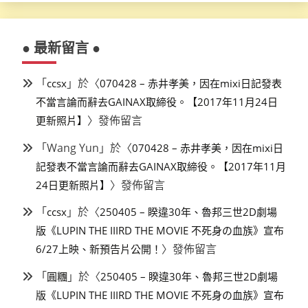
● 最新留言 ●
「
」於〈
ccsx
070428 – 赤井孝美，因在mixi日記發表
不當言論而辭去GAINAX取締役。【2017年11月24日
〉發佈留言
更新照片】
「
Wang Yun
」於〈
070428 – 赤井孝美，因在mixi日
記發表不當言論而辭去GAINAX取締役。【2017年11月
〉發佈留言
24日更新照片】
「
」於〈
ccsx
250405 – 睽違30年、魯邦三世2D劇場
版《LUPIN THE IIIRD THE MOVIE 不死身の血族》宣布
〉發佈留言
6/27上映、新預告片公開！
「
」於〈
圓糰
250405 – 睽違30年、魯邦三世2D劇場
版《LUPIN THE IIIRD THE MOVIE 不死身の血族》宣布