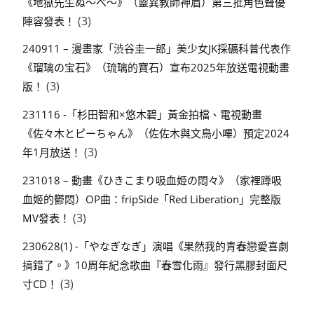
《地獄先生ぬ～べ～》（靈異教師神眉）第三批角色聲優
(3)
陣容發表！
240911 – 漫畫家「渋谷圭一郎」美少女JK採礦科普代表作
《瑠璃の宝石》（琉璃的寶石）宣布2025年放送電視動畫
(3)
版！
231116 -「杉田智和×悠木碧」黃金拍檔、電視動畫
《佐々木とピーちゃん》（佐佐木與文鳥小嗶）預定2024
(3)
年1月放送！
231018 – 動畫《ひきこまり吸血姫の悶々》（家裡蹲吸
血姬的鬱悶）OP曲：fripSide「Red Liberation」完整版
(3)
MV發表！
230628(1) -「やなぎなぎ」演唱《果然我的青春戀愛喜劇
搞錯了。》10周年紀念歌曲『春雪化雨』發行黑膠封面尺
(3)
寸CD！