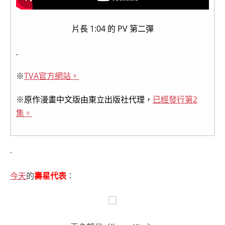
片長 1:04 的 PV 第二彈
.
※
TVA官方網站。
※原作漫畫中文版由東立出版社代理，
已經發行第2
集。
.
今天
的
壽星代表
：