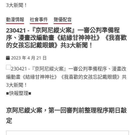
動漫情報
社會事件
聲優配音
230421 -『京阿尼縱火案』一審公判準備程
序、漫畫改編動畫《結緣甘神神社》《我喜歡
的女孩忘記戴眼鏡》共3大新聞！
2023 年 4 月 21 日
ccsx
■快報整理■
京阿尼縱火案，第一回審判前整理程序期日敲
定