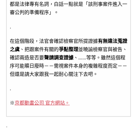
都是法律專有名詞，白話一點就是「該刑事案件進入一
審公判的準備程序」。
.
在這個階段，法官會確認檢察官所提證據
有無違法蒐證
之虞
、把跟案件有關的
爭點整理
並曉諭檢察官與被告、
確認兩造是否要
聲請調查證據
、……等等。雖然這個程
序可能曠日廢時－－需視案件本身的複雜程度而定－－
但還是請大家跟我一起耐心關注下去吧。
.
※
京都動畫公司 官方網站。
.