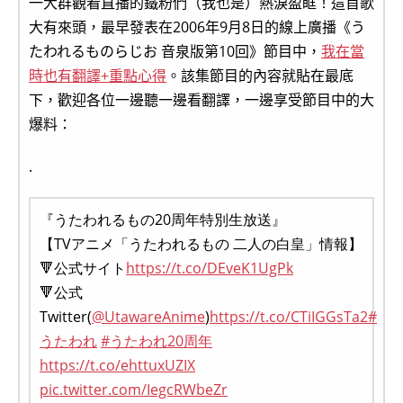
一大群觀看直播的鐵粉們（我也是）熱淚盈眶！這首歌
大有來頭，最早發表在2006年9月8日的線上廣播《う
たわれるものらじお 音泉版第10回》節目中，
我在當
時也有翻譯+重點心得
。該集節目的內容就貼在最底
下，歡迎各位一邊聽一邊看翻譯，一邊享受節目中的大
爆料：
.
『うたわれるもの20周年特別生放送』
【TVアニメ「うたわれるもの 二人の白皇」情報】
🔻公式サイト
https://t.co/DEveK1UgPk
🔻公式
Twitter(
@UtawareAnime
)
https://t.co/CTiIGGsTa2
#
うたわれ
#うたわれ20周年
https://t.co/ehttuxUZIX
pic.twitter.com/IegcRWbeZr