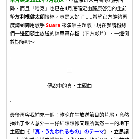
本片鎖定2022年7月放送
，不僅原班人馬團隊均將回
歸，而且「哈克」也已在4月底確定由藤原啓治的生前
摯友
利根健太朗
接棒，真是太好了……希望官方能夠再
度請到御用歌手
Suara
來演唱主題歌，現在就請粉絲
們一邊回顧生放送的精華篇存檔（下方影片）、一邊倒
數期待吧～
.
傳說中的真．主題曲
.
最後再容我補充一個：昨晚在生放送節目的片尾，竟然
播出了令人意外－－仔細想想卻又理所當然－－的地下
主題曲《「
真．うたわれるもの」のテーマ
》，立馬讓