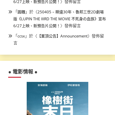
〉發佈留言
6/27上映、新預告片公開！
「
」於〈
圓糰
250405 – 睽違30年、魯邦三世2D劇場
版《LUPIN THE IIIRD THE MOVIE 不死身の血族》宣布
〉發佈留言
6/27上映、新預告片公開！
「
」於〈
〉發佈留
ccsx
【置頂公告】Announcement
言
● 電影情報 ●