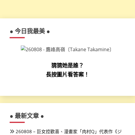
● 今日我最美 ●
猜猜她是誰？
長按圖片看答案！
● 最新文章 ●
260808 – 巨女控歡喜、漫畫家「肉村Q」代表作《ジ