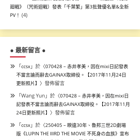
廻戦》（咒術迴戰）發表「千葉繁」第3批聲優名單&全新
(4)
PV！
● 最新留言 ●
「
」於〈
ccsx
070428 – 赤井孝美，因在mixi日記發表
不當言論而辭去GAINAX取締役。【2017年11月24日
〉發佈留言
更新照片】
「
Wang Yun
」於〈
070428 – 赤井孝美，因在mixi日
記發表不當言論而辭去GAINAX取締役。【2017年11月
〉發佈留言
24日更新照片】
「
」於〈
ccsx
250405 – 睽違30年、魯邦三世2D劇場
版《LUPIN THE IIIRD THE MOVIE 不死身の血族》宣布