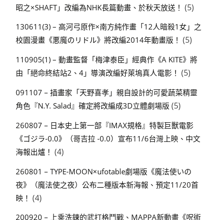
(5)
昭之×SHAFT」改編為NHK長篇動畫、於秋天放送！
130611(3) – 高河弓原作×南方純作畫「12人暗殺1女」之
(5)
校園漫畫《悪魔のリドル》將改編2014年動畫版！
110905(1) – 動畫監督「梅津泰臣」經典作《A KITE》將
(5)
由「絕命終結站2、4」導演改編好萊塢真人電影！
091107 – 插畫家「天野喜孝」親自設計的可愛蔬菜精靈
(5)
角色『N.Y. Salad』確定將改編成3D立體劇場版
260807 – 日本史上第一部『IMAX規格』特製巨獸電影
《ゴジラ-0.0》（哥吉拉 -0.0）宣布11/6台灣上映、中文
(4)
海報出爐！
260801 – TYPE-MOON×ufotable劇場版《魔法使いの
夜》（魔法使之夜）公布二種版本新海報、預定11/20首
(4)
映！
200920 – 上乘洗鍊的武打格鬥戰、MAPPA新動畫《呪術