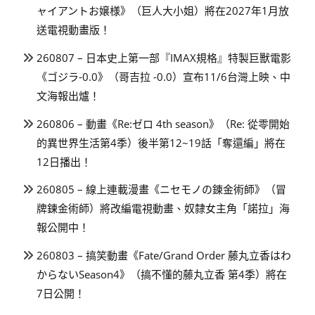
ャイアントお嬢様》（巨人大小姐）將在2027年1月放
送電視動畫版！
260807 – 日本史上第一部『IMAX規格』特製巨獸電影
《ゴジラ-0.0》（哥吉拉 -0.0）宣布11/6台灣上映、中
文海報出爐！
260806 – 動畫《Re:ゼロ 4th season》（Re: 從零開始
的異世界生活第4季）後半第12~19話「奪還編」將在
12日播出！
260805 – 線上連載漫畫《ニセモノの錬金術師》（冒
牌鍊金術師）將改編電視動畫、奴隸女主角「諾拉」海
報公開中！
260803 – 搞笑動畫《Fate/Grand Order 藤丸立香はわ
からないSeason4》（搞不懂的藤丸立香 第4季）將在
7日公開！