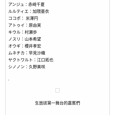
アンジュ：赤﨑千夏
ルルティエ：加隈亜衣
ココポ： 米澤円
アトゥイ：原由実
キウル：村瀬歩
ノスリ：山本希望
オウギ：櫻井孝宏
ムネチカ：早見沙織
ヤクトワルト：江口拓也
シノノン：久野美咲
.
生放送第一舞台的嘉賓們