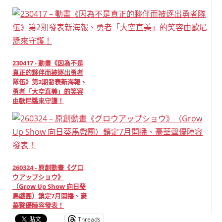
230417 - 動畫《因為不是
真正的夥伴而被逐出勇者
隊伍》第2期發表新海報、
勇者「大空直美」的笑容
由歐尼醬來守護！
260324 - 原創動畫《グロ
ウアップショウ》
（Grow Up Show 向日葵
馬戲團）鎖定7月開播、豪
華聲優陣容發表！
Threads