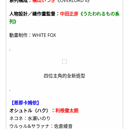
系列構成：
横山いつき
《OVERLORD II》
人物設計／總作畫監督：
中田正彦
《うたわれるもの系
列》
動畫制作：WHITE FOX
.
四位主角的全新造型
.
【恩那卡姆依】
オシュトル（ハク）：
利根健太朗
ネコネ：水瀬いのり
ウルゥル&サラァナ：佐倉綾音