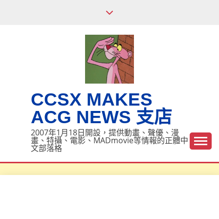
Skip
to
content
CCSX MAKES
ACG NEWS 支店
2007年1月18日開設，提供動畫、聲優、漫
畫、特攝、電影、MADmovie等情報的正體中
文部落格