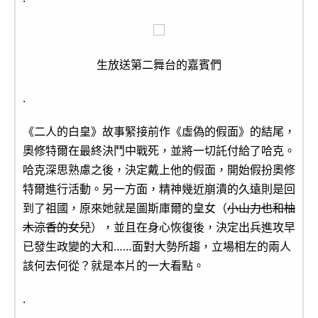
生放送第二舞台的嘉賓們
.
《二人的白皇》故事緊接前作《虛偽的假面》的結尾，
奧修特爾在最終決鬥中戰死，並將一切託付給了哈克。
哈克深思熟慮之後，決定戴上他的假面，開始假扮奧修
特爾進行活動。另一方面，精神幾近崩潰的久遠則是回
到了祖國，原來她就是圖斯庫爾的皇女（
小山力也和柚
木涼香的女兒
），並且在身心恢復後，決定出兵進攻早
已發生政變的大和……面對大勢所趨，立場相左的兩人
該何去何從？就是本片的一大看點。
.