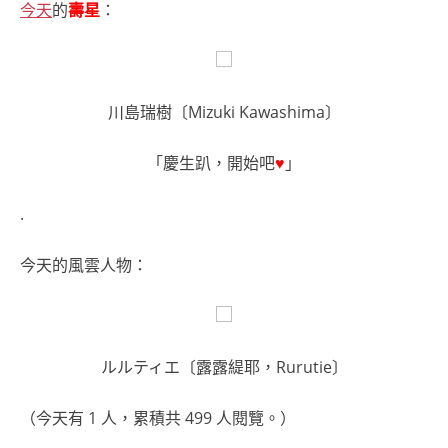
今天
的
壽星
：
川島瑞樹〔Mizuki Kawashima〕
「慶生趴，開始吧
♥
」
.
今天的風雲人物：
ルルティエ〔露露緹耶，Rurutie〕
（今天有 1 人，累積共 499 人閱覽。）