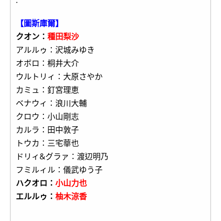
.
【圖斯庫爾】
クオン：
種田梨沙
アルルゥ：沢城みゆき
オボロ：桐井大介
ウルトリィ：大原さやか
カミュ：釘宮理恵
ベナウィ：浪川大輔
クロウ：小山剛志
カルラ：田中敦子
トウカ：三宅華也
ドリィ&グラァ：渡辺明乃
フミルィル：儀武ゆう子
ハクオロ：
小山力也
エルルゥ：
柚木涼香
.