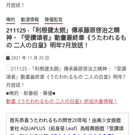
俺的
動漫情報
聲優配音
211125 -「利根健太朗」傳承藤原啓治之精
神、『受讚頌者』動畫最終章《うたわれるも
の 二人の白皇》明年7月放送！
2021 年 11 月 25 日
ccsx
■俺的．新番組．聲優■
動畫《うたわれるもの 二人の白皇》追加大量情報！
首先恭喜うたわれるもの問世20年啦！由美少女遊戲
會社 AQUAPLUS（前身是 Leaf）為經典遊戲『受讚頌