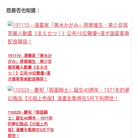
您是否也知道：
191110 - 漫畫家「美水か
がみ」原案催生．美少女
搞笑藝人動畫《まえせ
つ！》公布16位聲優+漫
才諧星客串配音陣容！
110329 - 慶祝「假面騎
士」誕生40週年、1971年
的夢幻逸品【元祖上色
版】漫畫全集將在5月下旬
問世！