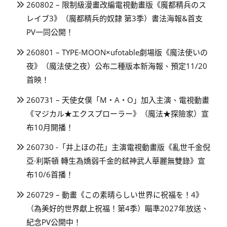
260802 – 限制級漫畫改編電視動畫版《魔都精兵のス
レイブ3》（魔都精兵的奴隸 第3季）書法海報&首支
PV一同公開！
260801 – TYPE-MOON×ufotable劇場版《魔法使いの
夜》（魔法使之夜）公布二種版本新海報、預定11/20
首映！
260731 – 天使女僕「M・A・O」加入主演、電視動畫
《マジカル★エクスプローラー》（魔法★探險家）宣
布10月開播！
260730 -「井上ほの花」主演電視動畫版《亂世千金倪
亞·利斯頓 轉生為嬌弱千金的弒神武人華麗無雙錄》宣
布10/6首播！
260729 – 動畫《この素晴らしい世界に祝福を！4》
（為美好的世界獻上祝福！第4季）瞄準2027年放送、
紀念PV公開中！