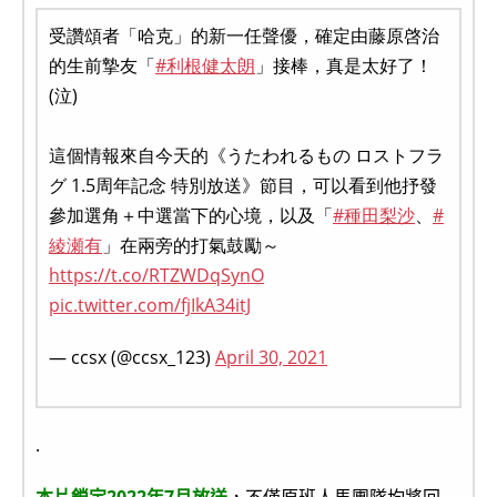
受讚頌者「哈克」的新一任聲優，確定由藤原啓治
的生前摯友「
#利根健太朗
」接棒，真是太好了！
(泣)
這個情報來自今天的《うたわれるもの ロストフラ
グ 1.5周年記念 特別放送》節目，可以看到他抒發
參加選角＋中選當下的心境，以及「
#種田梨沙
、
#
綾瀬有
」在兩旁的打氣鼓勵～
https://t.co/RTZWDqSynO
pic.twitter.com/fjIkA34itJ
— ccsx (@ccsx_123)
April 30, 2021
.