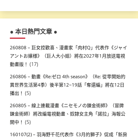
● 本日熱門文章 ●
260808 – 巨女控歡喜、漫畫家「肉村Q」代表作《ジャイ
アントお嬢様》（巨人大小姐）將在2027年1月放送電視
(17)
動畫版！
260806 – 動畫《Re:ゼロ 4th season》（Re: 從零開始的
異世界生活第4季）後半第12~19話「奪還編」將在12日
(5)
播出！
260805 – 線上連載漫畫《ニセモノの錬金術師》（冒牌
鍊金術師）將改編電視動畫、奴隸女主角「諾拉」海報公
(5)
開中！
160107(2) – 羽海野千花代表作《3月的獅子》促成「新房