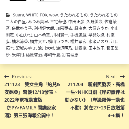
Suara
,
WHITE FOX
,
wow
,
うたわれるもの
,
うたわれるもの
二人の白皇
,
みつみ美里
,
三宅華也
,
中田正彦
,
久野美咲
,
佐倉綾
音
,
儀武ゆう子
,
利根健太朗
,
加隈亜衣
,
原由実
,
大原さやか
,
小山
剛志
,
小山力也
,
山本希望
,
川村賢一
,
手機遊戲
,
早見沙織
,
村瀬
歩
,
柚木涼香
,
桐井大介
,
横山いつき
,
櫻井孝宏
,
水瀬いのり
,
江口
拓也
,
沢城みゆき
,
浪川大輔
,
渡辺明乃
,
甘露樹
,
田中敦子
,
種田梨
沙
,
米澤円
,
藤原啓治
,
赤﨑千夏
,
釘宮理恵
文
Previous:
Next:
211123 – 雙女主角「約兒&
211204 – 新劇照發表、高橋
章
安妮亞」聲優12/18發表、
一生×NHK日劇《岸辺露伴は
導
2022年電視動畫版
動かない》（岸邊露伴一動也
《SPY×FAMILY 間諜家家
不動）將在27~29日放送第
覽
酒》第三張海報公開中！
4~6集！