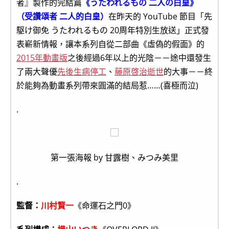
者』製作的完結篇
《うたわれるもの 二人の白皇》
（受讚頌者 二人的白皇）
在昨天的 YouTube 節目「先
駆け御免 うたわれるもの 20周年特別生放送」正式發
表嶄新情報，讓本系列自從二部曲《虛偽的假面》的
2015年動畫版
之後經過6年以上的光陰－－途中還發生
了兩大聲優
先後生病停工
、
藤原啓治逝世
的大事－－終
於能夠為動畫系列帶來圓滿的結局惹……(喜極而泣)
.
第一張海報 by 甘露樹、みつみ美里
.
監督：
川村賢一
《命運石之門0》