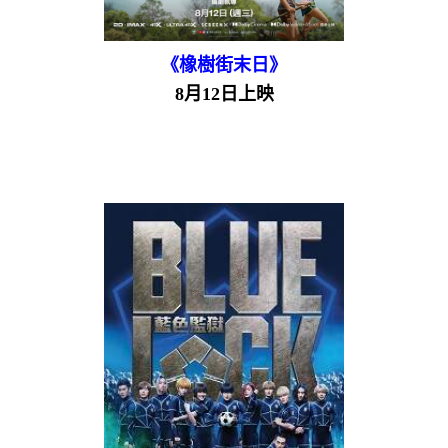
《橡樹街末日》
8月12日上映