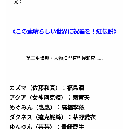
目光：
.
《この素晴らしい世界に祝福を！紅伝説》
第二張海報，人物造型有些違和感……
.
カズマ（佐藤和真）：福島潤
アクア（女神阿克婭）：雨宮天
めぐみん（惠惠）：高橋李依
ダクネス（達克妮絲）：茅野愛衣
ゆんゆん（芸芸）：豊崎愛生