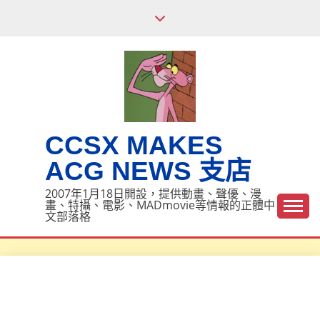
Skip
to
content
CCSX MAKES
ACG NEWS 支店
2007年1月18日開設，提供動畫、聲優、漫
畫、特攝、電影、MADmovie等情報的正體中
文部落格