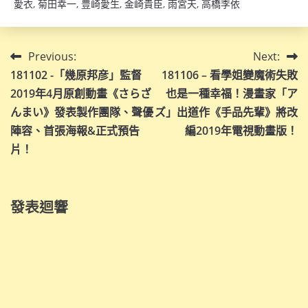
愛衣
,
菊田幸一
,
豊崎愛生
,
金崎貴臣
,
雨宮天
,
高橋李依
文
Previous:
Next:
181102 -「幾原邦彦」監督
181106 – 看學姐變魔術失敗
章
2019年4月原創動畫《さらざ
也是一種幸福！漫畫家「ア
導
んまい》發表製作團隊、聲優
ズ」出道作《手品先輩》將改
陣容、首張海報&正式預告
編2019年電視動畫版！
覽
片！
發表迴響