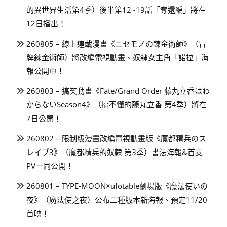
的異世界生活第4季）後半第12~19話「奪還編」將在
12日播出！
260805 – 線上連載漫畫《ニセモノの錬金術師》（冒
牌鍊金術師）將改編電視動畫、奴隸女主角「諾拉」海
報公開中！
260803 – 搞笑動畫《Fate/Grand Order 藤丸立香はわ
からないSeason4》（搞不懂的藤丸立香 第4季）將在
7日公開！
260802 – 限制級漫畫改編電視動畫版《魔都精兵のス
レイブ3》（魔都精兵的奴隸 第3季）書法海報&首支
PV一同公開！
260801 – TYPE-MOON×ufotable劇場版《魔法使いの
夜》（魔法使之夜）公布二種版本新海報、預定11/20
首映！