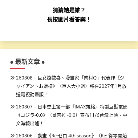
猜猜她是誰？
長按圖片看答案！
● 最新文章 ●
260808 – 巨女控歡喜、漫畫家「肉村Q」代表作《ジ
ャイアントお嬢様》（巨人大小姐）將在2027年1月放
送電視動畫版！
260807 – 日本史上第一部『IMAX規格』特製巨獸電影
《ゴジラ-0.0》（哥吉拉 -0.0）宣布11/6台灣上映、中
文海報出爐！
260806 – 動畫《Re:ゼロ 4th season》（Re: 從零開始