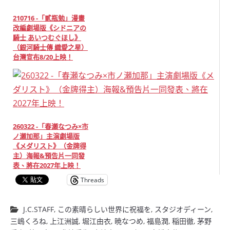
210716 -「貳瓶勉」漫畫
改編劇場版《シドニアの
騎士 あいつむぐほし》
（銀河騎士傳 織愛之星）
台灣宣布8/20上映！
260322 -「春瀬なつみ×市
ノ瀬加那」主演劇場版
《メダリスト》（金牌得
主）海報&預告片一同發
表、將在2027年上映！
Threads
J.C.STAFF
,
この素晴らしい世界に祝福を
,
スタジオディーン
,
三嶋くろね
,
上江洲誠
,
堀江由衣
,
暁なつめ
,
福島潤
,
稲田徹
,
茅野