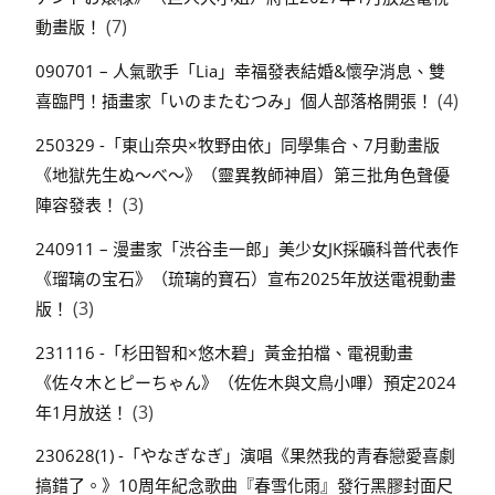
(7)
動畫版！
090701 – 人氣歌手「Lia」幸福發表結婚&懷孕消息、雙
(4)
喜臨門！插畫家「いのまたむつみ」個人部落格開張！
250329 -「東山奈央×牧野由依」同學集合、7月動畫版
《地獄先生ぬ～べ～》（靈異教師神眉）第三批角色聲優
(3)
陣容發表！
240911 – 漫畫家「渋谷圭一郎」美少女JK採礦科普代表作
《瑠璃の宝石》（琉璃的寶石）宣布2025年放送電視動畫
(3)
版！
231116 -「杉田智和×悠木碧」黃金拍檔、電視動畫
《佐々木とピーちゃん》（佐佐木與文鳥小嗶）預定2024
(3)
年1月放送！
230628(1) -「やなぎなぎ」演唱《果然我的青春戀愛喜劇
搞錯了。》10周年紀念歌曲『春雪化雨』發行黑膠封面尺