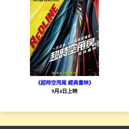
《超時空甩尾 經典重映》
9月4日上映