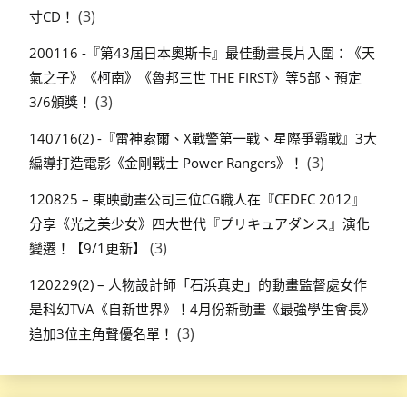
(3)
寸CD！
200116 -『第43屆日本奧斯卡』最佳動畫長片入圍：《天
氣之子》《柯南》《魯邦三世 THE FIRST》等5部、預定
(3)
3/6頒獎！
140716(2) -『雷神索爾、X戰警第一戰、星際爭霸戰』3大
(3)
編導打造電影《金剛戰士 Power Rangers》！
120825 – 東映動畫公司三位CG職人在『CEDEC 2012』
分享《光之美少女》四大世代『プリキュアダンス』演化
(3)
變遷！【9/1更新】
120229(2) – 人物設計師「石浜真史」的動畫監督處女作
是科幻TVA《自新世界》！4月份新動畫《最強學生會長》
(3)
追加3位主角聲優名單！