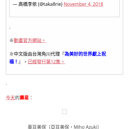
— 高橋李依 (@taka8rie)
November 4, 2018
.
※
動畫官方網站。
※中文版由台灣角川代理『
為美好的世界獻上祝
福！
』，
已經發行第12集。
.
今天
的
壽星
：
亜豆美保〔亞豆美保，Miho Azuki〕