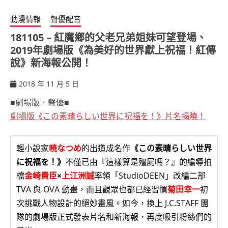
動漫情報
聲優配音
181105 – 紅魔鄉的父老兄弟姐妹可望登場、
2019年劇場版《為美好的世界獻上祝福！紅傳
說》新海報公開！
2018 年 11 月 5 日
ccsx
■劇場版．聲優■
劇場版《この素晴らしい世界に祝福を！》片名揭曉！
輕小說家
暁なつめ
的出道成名作
《この素晴らしい世界
に祝福を！》
不僅已由『這樣算是殭屍嗎？』的編導拍
檔
金崎貴臣
×
上江洲誠
率領「StudioDEEN」改編二部
TVA 與 OVA 動畫，而且觀眾也都已經習慣
菊田幸一
初
次挑戰人物設計的絕妙畫風。如今，換上 J.C.STAFF 團
隊的劇場版正式發表片名和新海報，再度吸引粉絲們的