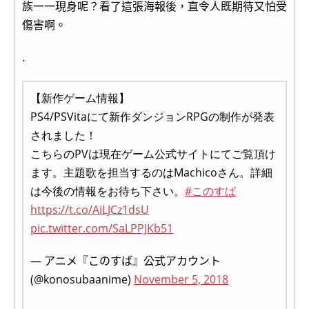
族一一現身呢？看了這張海報後，直令人既期待又怕受
傷害啊。
.
【新作ゲーム情報】
PS4/PSVitaにて新作ダンジョンRPGの制作が発表
されました！
こちらのPVは現在ゲーム公式サイトにてご覧頂け
ます。主題歌を担当するのはMachicoさん。詳細
は今後の情報をお待ち下さい。
#このすば
https://t.co/AiLJCz1dsU
pic.twitter.com/SaLPPJKb51
— アニメ『このすば』公式アカウント
(@konosubaanime)
November 5, 2018