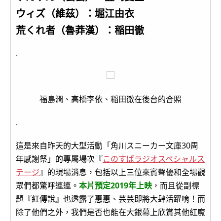
ウィズ（維茲）：堀江由衣
荒くれ者（魯莽漢）：稲田徹
.
福島潤、高橋李依、稲田徹在後台的合照
.
這是來自昨天的大型活動「角川スニーカー文庫30周
年感謝祭」的專屬場次『
このすばラジオスペシャルス
テージ
』的現場消息，包括以上三位來賓聲優和全場觀
眾們都驚呼連連。
本片預定2019年上映
，而且從副標
題『紅傳說』也透露了惠惠、芸芸即將大肆活躍唷！而
除了他們之外，我們是否也能在大銀幕上欣賞其他紅魔