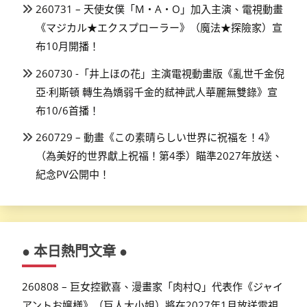
260731 – 天使女僕「M・A・O」加入主演、電視動畫
《マジカル★エクスプローラー》（魔法★探險家）宣
布10月開播！
260730 -「井上ほの花」主演電視動畫版《亂世千金倪
亞·利斯頓 轉生為嬌弱千金的弒神武人華麗無雙錄》宣
布10/6首播！
260729 – 動畫《この素晴らしい世界に祝福を！4》
（為美好的世界獻上祝福！第4季）瞄準2027年放送、
紀念PV公開中！
● 本日熱門文章 ●
260808 – 巨女控歡喜、漫畫家「肉村Q」代表作《ジャイ
アントお嬢様》（巨人大小姐）將在2027年1月放送電視