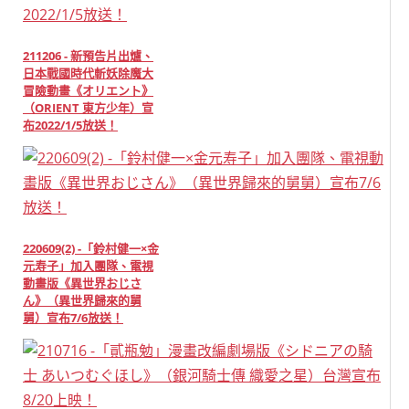
211206 - 新預告片出爐、
日本戰國時代斬妖除魔大
冒險動畫《オリエント》
（ORIENT 東方少年）宣
布2022/1/5放送！
220609(2) -「鈴村健一×金
元寿子」加入團隊、電視
動畫版《異世界おじさ
ん》（異世界歸來的舅
舅）宣布7/6放送！