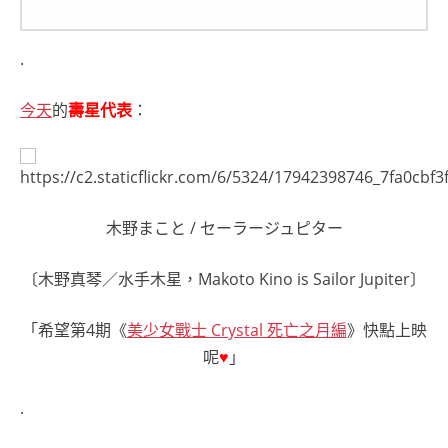
.
今天
的
壽星代表
：
木野まこと / セーラージュピター
〔木野真琴／水手木星，Makoto Kino is Sailor Jupiter〕
「希望第4期《
美少女戰士 Crystal 死亡之月編
》快點上映
呢
♥
」
.