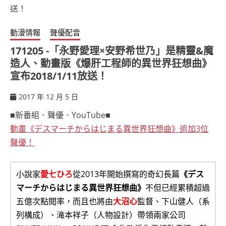
動漫情報
聲優配音
171205 -「永野愛理×安野希世乃」是精靈&魔
造人、動畫版《爆肝工程師的異世界狂想曲》
宣布2018/1/11放送！
2017 年 12 月 5 日
ccsx
■新番組．聲優．YouTube■
動畫《デスマーチからはじまる異世界狂想曲》追加3位
聲優！
小說家
愛七ひろ
從2013年開始撰寫的奇幻長篇
《デス
マーチからはじまる異世界狂想曲》
不但已經累積超過
五億次點閱率，而且也將由
大沼心
監督、下山健人（系
列構成）、滝本祥子（人物設計）帶領兩家公司