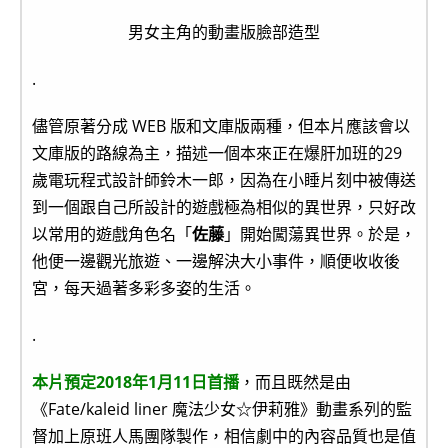
男女主角的動畫版臉部造型
.
儘管原著分成 WEB 版和文庫版兩種，但本片應該會以
文庫版的路線為主，描述一個本來正在爆肝加班的29
歲電玩程式設計師鈴木一郎，因為在小睡片刻中被傳送
到一個跟自己所設計的遊戲極為相似的異世界，只好改
以常用的遊戲角色名「
佐藤
」開始闖蕩異世界。於是，
他便一邊觀光旅遊、一邊解決大小事件，順便收收後
宮，每天過著多彩多姿的生活。
.
本片預定2018年1月11日首播
，而且既然是由
《Fate/kaleid liner 魔法少女☆伊莉雅》動畫系列的監
督加上原班人馬團隊製作，相信劇中的內容品質也是值