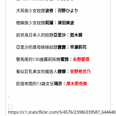
犬耳族少女奴隸
波奇：河野ひより
橙鱗族少女奴隸
莉薩：津田美波
前世為日本人的奴隸
亞里沙：悠木碧
亞里沙的異母姊姊奴隸
露露：早瀬莉花
雙馬尾的130歲蘿莉妖精
蜜雅：
永野愛理
看似巨乳美女的魔造人
娜娜：
安野希世乃
民宿老闆的13歲女兒
瑪莎：
厚木那奈美
.