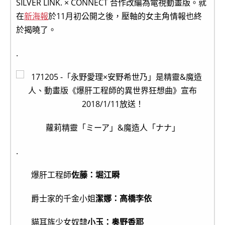
SILVER LINK. × CONNECT 合作改編為電視動畫版。就
在
新海報
於11月初公開之後，壓軸的女主角情報也終
於揭曉了。
.
蘿莉精靈「ミーア」&魔造人「ナナ」
.
爆肝工程師
佐藤：堀江瞬
爵士家的千金小姐
潔娜：高橋李依
貓耳族少女奴隸
小玉：奥野香耶