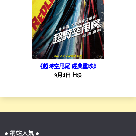
《超時空甩尾 經典重映》
9月4日上映
● 網站人氣 ●