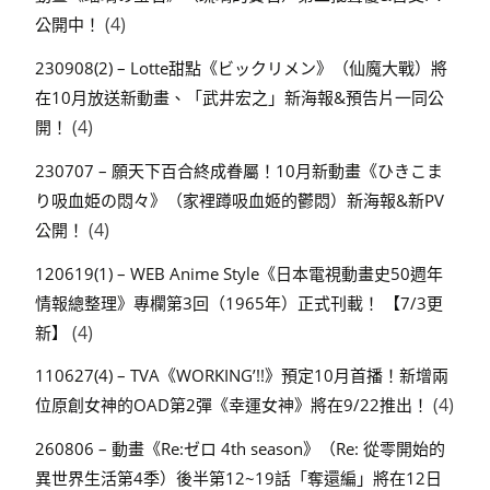
(4)
公開中！
230908(2) – Lotte甜點《ビックリメン》（仙魔大戰）將
在10月放送新動畫、「武井宏之」新海報&預告片一同公
(4)
開！
230707 – 願天下百合終成眷屬！10月新動畫《ひきこま
り吸血姫の悶々》（家裡蹲吸血姬的鬱悶）新海報&新PV
(4)
公開！
120619(1) – WEB Anime Style《日本電視動畫史50週年
情報總整理》專欄第3回（1965年）正式刊載！ 【7/3更
(4)
新】
110627(4) – TVA《WORKING’!!》預定10月首播！新增兩
(4)
位原創女神的OAD第2彈《幸運女神》將在9/22推出！
260806 – 動畫《Re:ゼロ 4th season》（Re: 從零開始的
異世界生活第4季）後半第12~19話「奪還編」將在12日