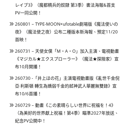
レイブ3》（魔都精兵的奴隸 第3季）書法海報&首支
PV一同公開！
260801 – TYPE-MOON×ufotable劇場版《魔法使いの
夜》（魔法使之夜）公布二種版本新海報、預定11/20
首映！
260731 – 天使女僕「M・A・O」加入主演、電視動畫
《マジカル★エクスプローラー》（魔法★探險家）宣
布10月開播！
260730 -「井上ほの花」主演電視動畫版《亂世千金倪
亞·利斯頓 轉生為嬌弱千金的弒神武人華麗無雙錄》宣
布10/6首播！
260729 – 動畫《この素晴らしい世界に祝福を！4》
（為美好的世界獻上祝福！第4季）瞄準2027年放送、
紀念PV公開中！