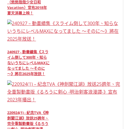
（悠悠哉哉少女日和
Vacation）宣布2018年
夏天消暑上映！
240927 - 動畫續集《スラ
イム倒して300年、知ら
ないうちにレベルMAXに
なってました ～そのに
～》將在2025年放送！
220924(1) - 紀念TVA《神
劍闖江湖》放送25週年、
完全重製動畫版《るろう