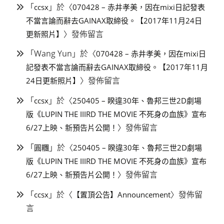
「
」於〈
ccsx
070428 – 赤井孝美，因在mixi日記發表
不當言論而辭去GAINAX取締役。【2017年11月24日
〉發佈留言
更新照片】
「
Wang Yun
」於〈
070428 – 赤井孝美，因在mixi日
記發表不當言論而辭去GAINAX取締役。【2017年11月
〉發佈留言
24日更新照片】
「
」於〈
ccsx
250405 – 睽違30年、魯邦三世2D劇場
版《LUPIN THE IIIRD THE MOVIE 不死身の血族》宣布
〉發佈留言
6/27上映、新預告片公開！
「
」於〈
圓糰
250405 – 睽違30年、魯邦三世2D劇場
版《LUPIN THE IIIRD THE MOVIE 不死身の血族》宣布
〉發佈留言
6/27上映、新預告片公開！
「
」於〈
〉發佈留
ccsx
【置頂公告】Announcement
言