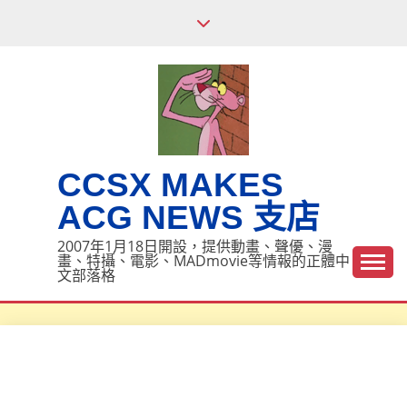
Skip
to
content
CCSX MAKES
ACG NEWS 支店
2007年1月18日開設，提供動畫、聲優、漫
畫、特攝、電影、MADmovie等情報的正體中
文部落格