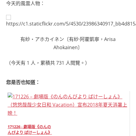
今天的風雲人物：
有紗・アホカイネン〔有紗·阿霍凱寧，Arisa
Ahokainen〕
（今天有 1 人，累積共 731 人閱覽。）
您是否也知道：
171226 - 劇場版《のんの
んびより ばけーしょん》