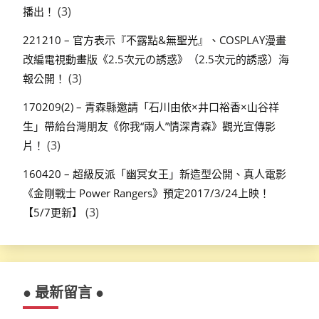
(3)
播出！
221210 – 官方表示『不露點&無聖光』、COSPLAY漫畫
改編電視動畫版《2.5次元の誘惑》（2.5次元的誘惑）海
(3)
報公開！
170209(2) – 青森縣邀請「石川由依×井口裕香×山谷祥
生」帶給台灣朋友《你我“兩人”情深青森》觀光宣傳影
(3)
片！
160420 – 超級反派「幽冥女王」新造型公開、真人電影
《金剛戰士 Power Rangers》預定2017/3/24上映！
(3)
【5/7更新】
● 最新留言 ●