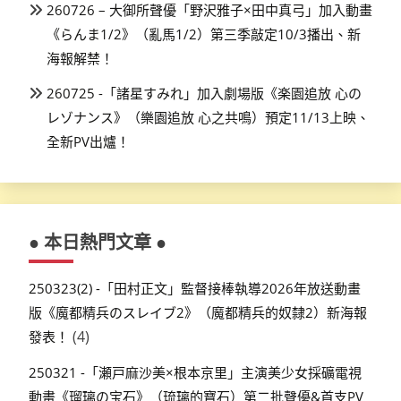
260726 – 大御所聲優「野沢雅子×田中真弓」加入動畫
《らんま1/2》（亂馬1/2）第三季敲定10/3播出、新
海報解禁！
260725 -「諸星すみれ」加入劇場版《楽園追放 心の
レゾナンス》（樂園追放 心之共鳴）預定11/13上映、
全新PV出爐！
● 本日熱門文章 ●
250323(2) -「田村正文」監督接棒執導2026年放送動畫
版《魔都精兵のスレイブ2》（魔都精兵的奴隸2）新海報
(4)
發表！
250321 -「瀬戸麻沙美×根本京里」主演美少女採礦電視
動畫《瑠璃の宝石》（琉璃的寶石）第二批聲優&首支PV