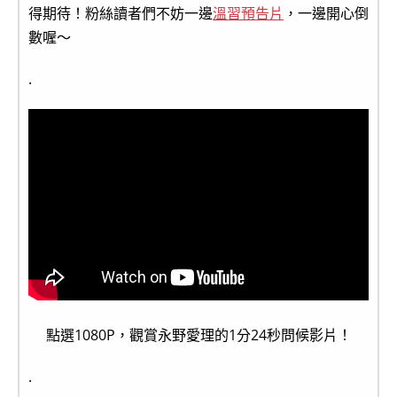
得期待！粉絲讀者們不妨一邊
溫習預告片
，一邊開心倒
數喔～
.
點選1080P，觀賞永野愛理的1分24秒問候影片！
.