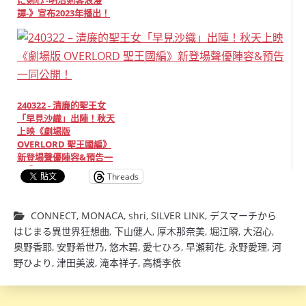
に剣心 -明治剣客浪漫
譚-》宣布2023年播出！
240322 - 清廉的聖王女
「早見沙織」出陣！秋天
上映《劇場版
OVERLORD 聖王國編》
新登場聲優陣容&預告一
同公開！
Threads
CONNECT
,
MONACA
,
shri
,
SILVER LINK
,
デスマーチから
はじまる異世界狂想曲
,
下山健人
,
厚木那奈美
,
堀江瞬
,
大沼心
,
奥野香耶
,
安野希世乃
,
悠木碧
,
愛七ひろ
,
早瀬莉花
,
永野愛理
,
河
野ひより
,
津田美波
,
滝本祥子
,
高橋李依