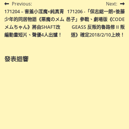
文
Previous:
Next:
171204 – 害羞小淫魔×純真青
171206 -「保志総一朗×後藤
章
少年的同居物語《悪魔のメム
邑子」參戰、劇場版《CODE
導
メムちゃん》將由SHAFT改
GEASS 反叛的魯路修 II 叛
編動畫短片、聲優4人出爐！
道》確定2018/2/10上映！
覽
發表迴響