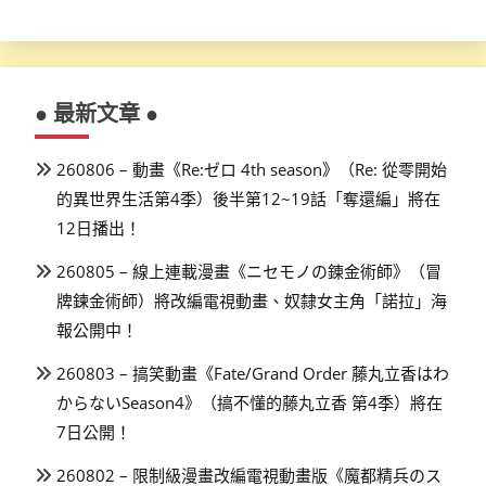
● 最新文章 ●
260806 – 動畫《Re:ゼロ 4th season》（Re: 從零開始
的異世界生活第4季）後半第12~19話「奪還編」將在
12日播出！
260805 – 線上連載漫畫《ニセモノの錬金術師》（冒
牌鍊金術師）將改編電視動畫、奴隸女主角「諾拉」海
報公開中！
260803 – 搞笑動畫《Fate/Grand Order 藤丸立香はわ
からないSeason4》（搞不懂的藤丸立香 第4季）將在
7日公開！
260802 – 限制級漫畫改編電視動畫版《魔都精兵のス