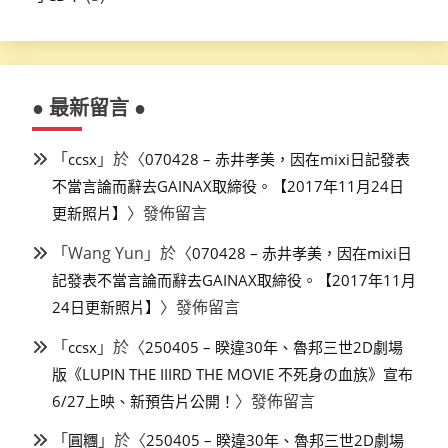
● 最新留言 ●
「
」於〈
ccsx
070428 – 赤井孝美，因在mixi日記發表
不當言論而辭去GAINAX取締役。【2017年11月24日
〉發佈留言
更新照片】
「
Wang Yun
」於〈
070428 – 赤井孝美，因在mixi日
記發表不當言論而辭去GAINAX取締役。【2017年11月
〉發佈留言
24日更新照片】
「
」於〈
ccsx
250405 – 睽違30年、魯邦三世2D劇場
版《LUPIN THE IIIRD THE MOVIE 不死身の血族》宣布
〉發佈留言
6/27上映、新預告片公開！
「
」於〈
圓糰
250405 – 睽違30年、魯邦三世2D劇場