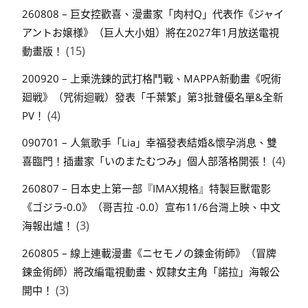
260808 – 巨女控歡喜、漫畫家「肉村Q」代表作《ジャイ
アントお嬢様》（巨人大小姐）將在2027年1月放送電視
(15)
動畫版！
200920 – 上乘洗鍊的武打格鬥戰、MAPPA新動畫《呪術
廻戦》（咒術迴戰）發表「千葉繁」第3批聲優名單&全新
(4)
PV！
090701 – 人氣歌手「Lia」幸福發表結婚&懷孕消息、雙
(4)
喜臨門！插畫家「いのまたむつみ」個人部落格開張！
260807 – 日本史上第一部『IMAX規格』特製巨獸電影
《ゴジラ-0.0》（哥吉拉 -0.0）宣布11/6台灣上映、中文
(3)
海報出爐！
260805 – 線上連載漫畫《ニセモノの錬金術師》（冒牌
鍊金術師）將改編電視動畫、奴隸女主角「諾拉」海報公
(3)
開中！