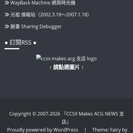
WayBack Machine 網頁時光機
元祖 情報站（2002.3.18～2007.1.18）
臉書 Sharing Debugger
● 訂閱RSS ●
↑ 請點選圖片 ↑
Copyright © 2007-2026 『CCSX Makes ACG NEWS 支
店』
Proudly powered by WordPress
|
Theme: Fairy by