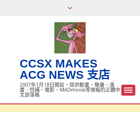
Skip
to
content
CCSX MAKES
ACG NEWS 支店
2007年1月18日開設，提供動畫、聲優、漫
畫、特攝、電影、MADmovie等情報的正體中
文部落格