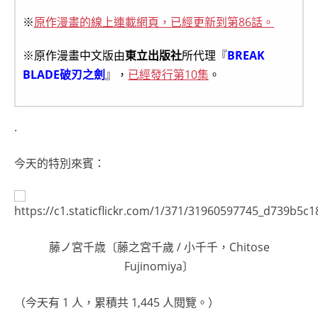
※
原作漫畫的線上連載網頁，已經更新到第86話。
※原作漫畫中文版由
東立出版社
所代理『
BREAK
BLADE破刃之劍
』，
已經發行第10集
。
.
今天的特別來賓：
藤ノ宮千歳〔藤之宮千歲 / 小千千，Chitose
Fujinomiya〕
（今天有 1 人，累積共 1,445 人閱覽。）