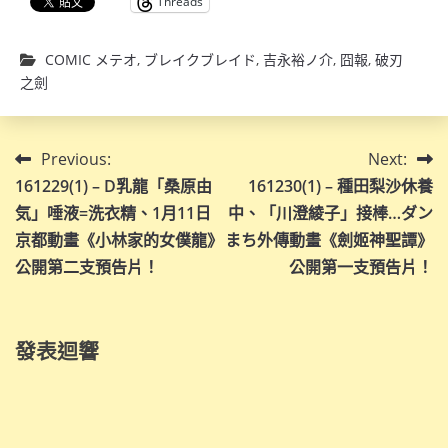
Threads
COMIC メテオ
,
ブレイクブレイド
,
吉永裕ノ介
,
囧報
,
破刃
之劍
文
Previous:
Next:
161229(1) – D乳龍「桑原由
161230(1) – 種田梨沙休養
章
気」唾液=洗衣精、1月11日
中、「川澄綾子」接棒…ダン
導
京都動畫《小林家的女僕龍》
まち外傳動畫《劍姬神聖譚》
公開第二支預告片！
公開第一支預告片！
覽
發表迴響