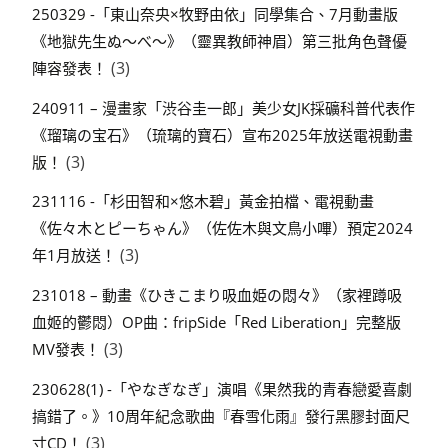
250329 -「東山奈央×牧野由依」同學集合、7月動畫版
《地獄先生ぬ～べ～》（靈異教師神眉）第三批角色聲優
(3)
陣容發表！
240911 – 漫畫家「渋谷圭一郎」美少女JK採礦科普代表作
《瑠璃の宝石》（琉璃的寶石）宣布2025年放送電視動畫
(3)
版！
231116 -「杉田智和×悠木碧」黃金拍檔、電視動畫
《佐々木とピーちゃん》（佐佐木與文鳥小嗶）預定2024
(3)
年1月放送！
231018 – 動畫《ひきこまり吸血姫の悶々》（家裡蹲吸
血姬的鬱悶）OP曲：fripSide「Red Liberation」完整版
(3)
MV發表！
230628(1) -「やなぎなぎ」演唱《果然我的青春戀愛喜劇
搞錯了。》10周年紀念歌曲『春雪化雨』發行黑膠封面尺
(3)
寸CD！