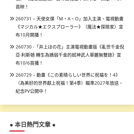
首映！
260731 – 天使女僕「M・A・O」加入主演、電視動畫
《マジカル★エクスプローラー》（魔法★探險家）宣
布10月開播！
260730 -「井上ほの花」主演電視動畫版《亂世千金倪
亞·利斯頓 轉生為嬌弱千金的弒神武人華麗無雙錄》宣
布10/6首播！
260729 – 動畫《この素晴らしい世界に祝福を！4》
（為美好的世界獻上祝福！第4季）瞄準2027年放送、
紀念PV公開中！
● 本日熱門文章 ●