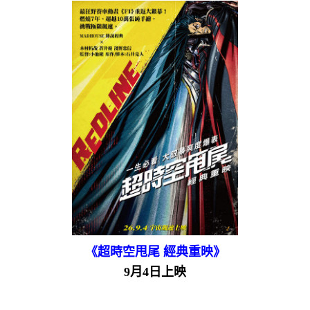
《超時空甩尾 經典重映》
9月4日上映