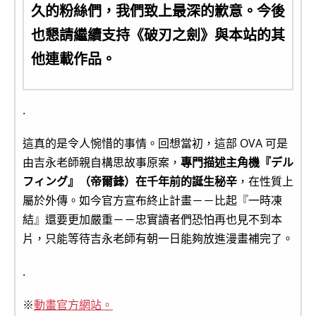
久的粉絲們，我們致上最深的歉意。今後
也懇請繼續支持《破刃之劍》與本站的其
他連載作品。
.
這真的是令人惋惜的事情。回想當初，這部 OVA 可是
由吉永老師親自構思故事原案，
專門描述主角機『デル
フィング』（帝爾鋒）在千年前的誕生秘辛
，在性質上
屬於外傳。如今官方宣布終止計畫－－比起『一時凍
結』還要更加嚴重－－忠實讀者們恐怕再也見不到本
片，只能等待吉永老師有朝一日能夠放進漫畫補完了。
.
※
動畫官方網站。