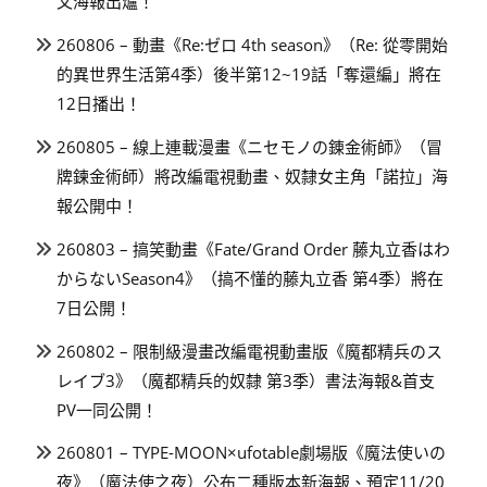
文海報出爐！
260806 – 動畫《Re:ゼロ 4th season》（Re: 從零開始
的異世界生活第4季）後半第12~19話「奪還編」將在
12日播出！
260805 – 線上連載漫畫《ニセモノの錬金術師》（冒
牌鍊金術師）將改編電視動畫、奴隸女主角「諾拉」海
報公開中！
260803 – 搞笑動畫《Fate/Grand Order 藤丸立香はわ
からないSeason4》（搞不懂的藤丸立香 第4季）將在
7日公開！
260802 – 限制級漫畫改編電視動畫版《魔都精兵のス
レイブ3》（魔都精兵的奴隸 第3季）書法海報&首支
PV一同公開！
260801 – TYPE-MOON×ufotable劇場版《魔法使いの
夜》（魔法使之夜）公布二種版本新海報、預定11/20