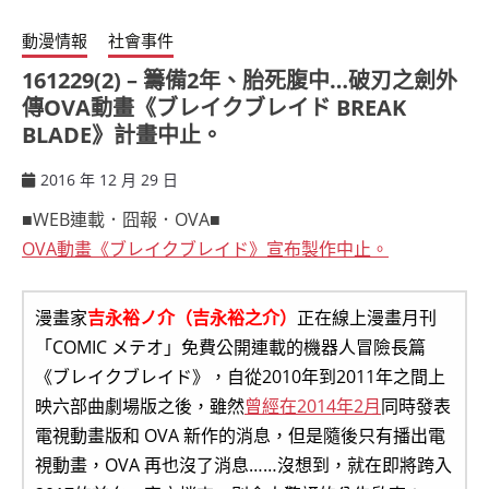
動漫情報
社會事件
161229(2) – 籌備2年、胎死腹中…破刃之劍外
傳OVA動畫《ブレイクブレイド BREAK
BLADE》計畫中止。
2016 年 12 月 29 日
ccsx
■WEB連載．囧報．OVA■
OVA動畫《ブレイクブレイド》宣布製作中止。
漫畫家
吉永裕ノ介（吉永裕之介）
正在線上漫畫月刊
「COMIC メテオ」免費公開連載的機器人冒險長篇
《ブレイクブレイド》，自從2010年到2011年之間上
映六部曲劇場版之後，雖然
曾經在2014年2月
同時發表
電視動畫版和 OVA 新作的消息，但是隨後只有播出電
視動畫，OVA 再也沒了消息……沒想到，就在即將跨入