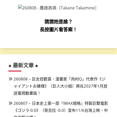
猜猜她是誰？
長按圖片看答案！
● 最新文章 ●
260808 – 巨女控歡喜、漫畫家「肉村Q」代表作《ジ
ャイアントお嬢様》（巨人大小姐）將在2027年1月放
送電視動畫版！
260807 – 日本史上第一部『IMAX規格』特製巨獸電影
《ゴジラ-0.0》（哥吉拉 -0.0）宣布11/6台灣上映、中