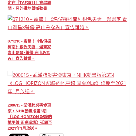
定在『TAF2011』會展期
間、另外擇地舉辦動畫
展。
071210 - 震驚！《名偵探
柯南》銀色夫妻「漫畫家
青山剛昌×聲優 高山みな
み」宣告離婚。
200615 - 武漢肺炎害慘東
京，NHK動畫版第3期
《LOG HORIZON 記錄的
地平線 圓桌崩壞》延期至
2021年1月放送。