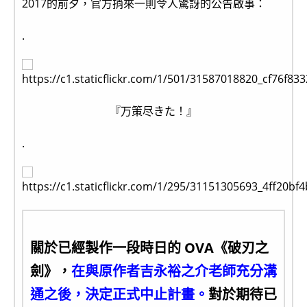
2017的前夕，官方捎來一則令人驚訝的公告啟事：
.
『万策尽きた！』
.
關於已經製作一段時日的 OVA《破刃之
劍》，
在與原作者吉永裕之介老師充分溝
通之後，決定正式中止計畫。
對於期待已