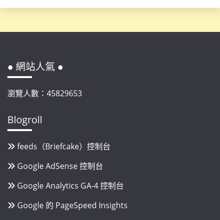
● 網站人氣 ●
瀏覽人數：45829653
Blogroll
feeds（Briefcake）控制台
Google AdSense 控制台
Google Analytics GA-4 控制台
Google 的 PageSpeed Insights