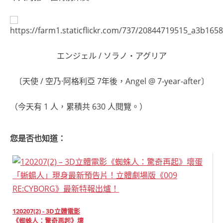
エンジェル / ソラノ・アグリア
〔天使 / 空乃·阿格利亞 7年後，Angel @ 7-year-after〕
（今天有 1 人，累積共 630 人閱覽。）
您是否也知道：
120207(2) - 3D立體電影
《蜘蛛人：驚奇再起》壞