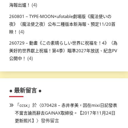
(4)
海報出爐！
260801 – TYPE-MOON×ufotable劇場版《魔法使いの
夜》（魔法使之夜）公布二種版本新海報、預定11/20首
(4)
映！
260729 – 動畫《この素晴らしい世界に祝福を！4》（為
美好的世界獻上祝福！第4季）瞄準2027年放送、紀念PV
(4)
公開中！
● 最新留言 ●
「
」於〈
ccsx
070428 – 赤井孝美，因在mixi日記發表
不當言論而辭去GAINAX取締役。【2017年11月24日
〉發佈留言
更新照片】