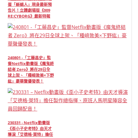
蛋「蜥蜴人」現身最新預
告片！立體劇場版《009
RE:CYBORG》最新特報
出爐！
240801 -「工藤昌史」監
督Netflix動畫版《魔鬼終
結者 Zero》將在29日全
球上架、「種﨑敦美×下野
紘」豪華聲優發表！
230331 - Netflix動畫版
《歪小子史考特》由天才
導演「艾德格·萊特」擔任