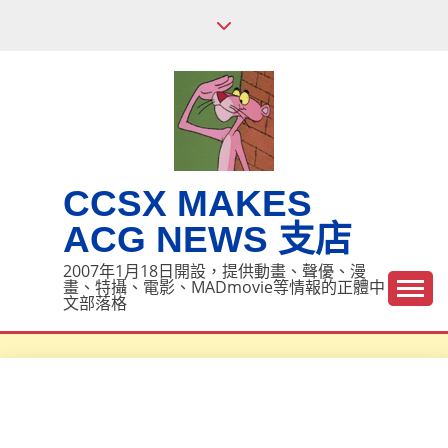
Skip
to
content
CCSX MAKES
ACG NEWS 支店
2007年1月18日開設，提供動畫、聲優、漫
畫、特攝、電影、MADmovie等情報的正體中
文部落格