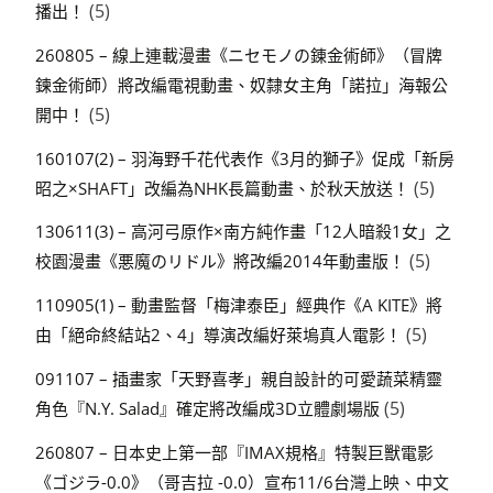
(5)
播出！
260805 – 線上連載漫畫《ニセモノの錬金術師》（冒牌
鍊金術師）將改編電視動畫、奴隸女主角「諾拉」海報公
(5)
開中！
160107(2) – 羽海野千花代表作《3月的獅子》促成「新房
(5)
昭之×SHAFT」改編為NHK長篇動畫、於秋天放送！
130611(3) – 高河弓原作×南方純作畫「12人暗殺1女」之
(5)
校園漫畫《悪魔のリドル》將改編2014年動畫版！
110905(1) – 動畫監督「梅津泰臣」經典作《A KITE》將
(5)
由「絕命終結站2、4」導演改編好萊塢真人電影！
091107 – 插畫家「天野喜孝」親自設計的可愛蔬菜精靈
(5)
角色『N.Y. Salad』確定將改編成3D立體劇場版
260807 – 日本史上第一部『IMAX規格』特製巨獸電影
《ゴジラ-0.0》（哥吉拉 -0.0）宣布11/6台灣上映、中文