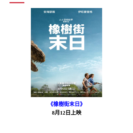
《橡樹街末日》
8月12日上映