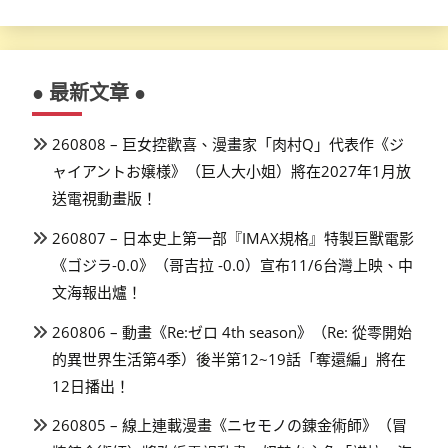
● 最新文章 ●
260808 – 巨女控歡喜、漫畫家「肉村Q」代表作《ジ
ャイアントお嬢様》（巨人大小姐）將在2027年1月放
送電視動畫版！
260807 – 日本史上第一部『IMAX規格』特製巨獸電影
《ゴジラ-0.0》（哥吉拉 -0.0）宣布11/6台灣上映、中
文海報出爐！
260806 – 動畫《Re:ゼロ 4th season》（Re: 從零開始
的異世界生活第4季）後半第12~19話「奪還編」將在
12日播出！
260805 – 線上連載漫畫《ニセモノの錬金術師》（冒