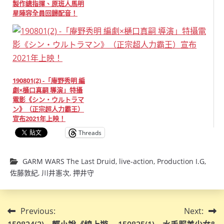
製作總指揮、原班人馬明
星陣容全員回歸配音！
190801(2) -「庵野秀明 編
劇×樋口真嗣 導演」特攝
電影《シン・ウルトラマ
ン》（正宗超人力霸王）
宣布2021年上映！
Threads
GARM WARS The Last Druid
,
live-action
,
Production I.G
,
佐藤敦紀
,
川井憲次
,
押井守
文
Previous:
Next: