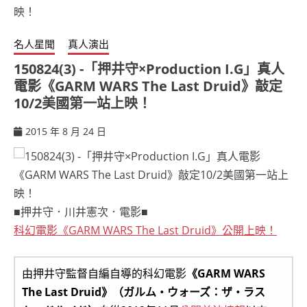
名人星聞
真人演出
150824(3) -「押井守×Production I.G」真人
電影《GARM WARS The Last Druid》敲定
10/2美國第一站上映！
2015 年 8 月 24 日
ccsx
■押井守．川井憲次．電影■
科幻電影《GARM WARS The Last Druid》公開上映！
由押井守監督自編自導的科幻電影
《GARM WARS
The Last Druid》（ガルム・ウォーズ：ザ・ラス