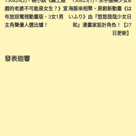
150824(2) – 輕小說《線上遊
150825(1) – 水手服美少女&
章
戲的老婆不可能是女生？》宣
海豚來相聚、原創新動畫《は
導
布放送電視動畫版、3女1男
いふり》由『悠悠哉哉少女日
主角聲優人選出爐！
和』漫畫家設計角色！【27
覽
日更新】
發表迴響