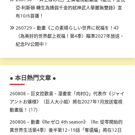
亞·利斯頓 轉生為嬌弱千金的弒神武人華麗無雙錄》宣
布10/6首播！
260729 – 動畫《この素晴らしい世界に祝福を！4》
（為美好的世界獻上祝福！第4季）瞄準2027年放送、
紀念PV公開中！
● 本日熱門文章 ●
260808 – 巨女控歡喜、漫畫家「肉村Q」代表作《ジャイ
アントお嬢様》（巨人大小姐）將在2027年1月放送電視
(17)
動畫版！
260806 – 動畫《Re:ゼロ 4th season》（Re: 從零開始的
異世界生活第4季）後半第12~19話「奪還編」將在12日