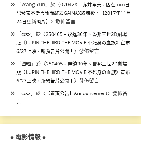
「
Wang Yun
」於〈
070428 – 赤井孝美，因在mixi日
記發表不當言論而辭去GAINAX取締役。【2017年11月
〉發佈留言
24日更新照片】
「
」於〈
ccsx
250405 – 睽違30年、魯邦三世2D劇場
版《LUPIN THE IIIRD THE MOVIE 不死身の血族》宣布
〉發佈留言
6/27上映、新預告片公開！
「
」於〈
圓糰
250405 – 睽違30年、魯邦三世2D劇場
版《LUPIN THE IIIRD THE MOVIE 不死身の血族》宣布
〉發佈留言
6/27上映、新預告片公開！
「
」於〈
〉發佈留
ccsx
【置頂公告】Announcement
言
● 電影情報 ●