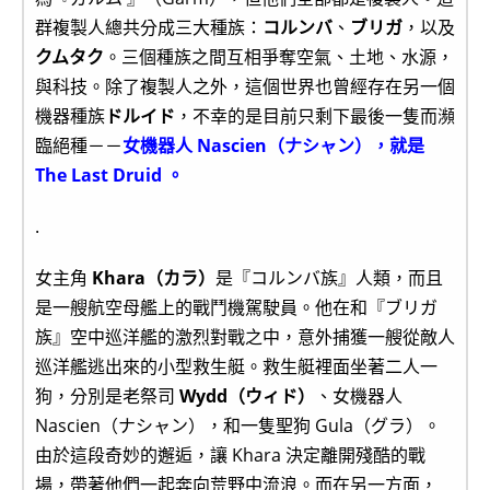
群複製人總共分成三大種族：
コルンバ
、
ブリガ
，以及
クムタク
。三個種族之間互相爭奪空氣、土地、水源，
與科技。除了複製人之外，這個世界也曾經存在另一個
機器種族
ドルイド
，不幸的是目前只剩下最後一隻而瀕
臨絕種－－
女機器人 Nascien（ナシャン），就是
The Last Druid 。
.
女主角
Khara（カラ）
是『コルンバ族』人類，而且
是一艘航空母艦上的戰鬥機駕駛員。他在和『ブリガ
族』空中巡洋艦的激烈對戰之中，意外捕獲一艘從敵人
巡洋艦逃出來的小型救生艇。救生艇裡面坐著二人一
狗，分別是老祭司
Wydd（ウィド）
、女機器人
Nascien（ナシャン），和一隻聖狗 Gula（グラ）。
由於這段奇妙的邂逅，讓 Khara 決定離開殘酷的戰
場，帶著他們一起奔向荒野中流浪。而在另一方面，