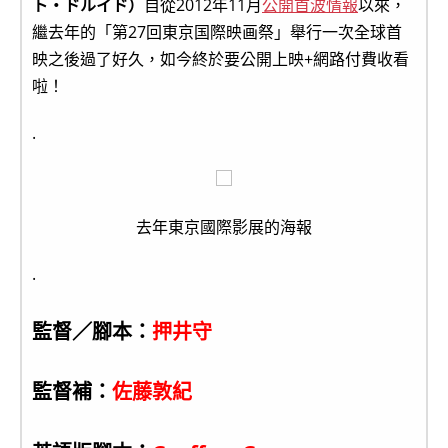
ト・ドルイド）
自從2012年11月
公開首波情報
以來，
繼去年的「第27回東京国際映画祭」舉行一次全球首
映之後過了好久，如今終於要公開上映+網路付費收看
啦！
.
去年東京國際影展的海報
.
監督／腳本：
押井守
監督補：
佐藤敦紀