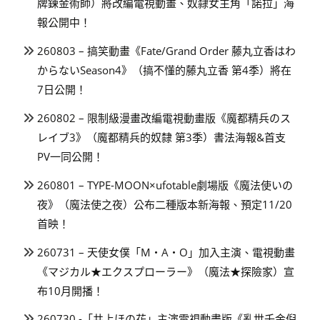
牌鍊金術師）將改編電視動畫、奴隸女主角「諾拉」海
報公開中！
260803 – 搞笑動畫《Fate/Grand Order 藤丸立香はわ
からないSeason4》（搞不懂的藤丸立香 第4季）將在
7日公開！
260802 – 限制級漫畫改編電視動畫版《魔都精兵のス
レイブ3》（魔都精兵的奴隸 第3季）書法海報&首支
PV一同公開！
260801 – TYPE-MOON×ufotable劇場版《魔法使いの
夜》（魔法使之夜）公布二種版本新海報、預定11/20
首映！
260731 – 天使女僕「M・A・O」加入主演、電視動畫
《マジカル★エクスプローラー》（魔法★探險家）宣
布10月開播！
260730 -「井上ほの花」主演電視動畫版《亂世千金倪