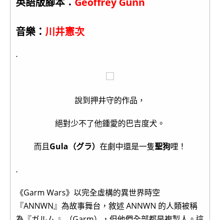
英語版腳本：
Geoffrey Gunn
音樂：
川井憲次
.
說到押井守的作品，
絕對少不了他鍾愛的巴吉度犬。
而且
Gula（グラ）
在劇中還是一隻
聖狗
哩！
.
《Garm Wars》以完全虛構的異世界時空
『ANNWN』為故事舞台，敘述 ANNWN 的人類被稱
為『ガルム 』（Garm），但他們全部都是複製人。這