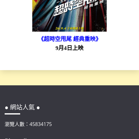
《超時空甩尾 經典重映》
9月4日上映
● 網站人氣 ●
瀏覽人數：45834175