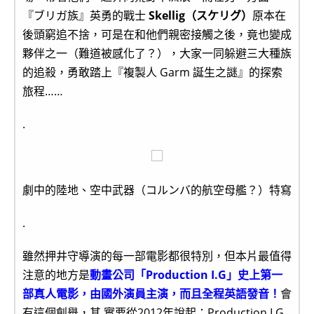
『ブリガ族』英勇的戰士
Skellig（スケリグ）
原本在
後頭窮追不捨，可是在和他們親密接觸之後，竟也變成
夥伴之一（難道被感化了？），大家一同躲避三大種族
的追殺，勇敢踏上『複製人 Garm 誕生之謎』的探索
旅程……
.
劇中的陸地、空中武器（コルンバ的航空母艦？）特寫
.
雖然押井守導演的每一部電影都很特別，但本片最值得
注意的地方是
動畫公司「Production I.G」史上第一
部真人電影，由國外演員主演，而且全程英語發音！
會
有這個創舉，其 實要從2012年說起：Production I.G