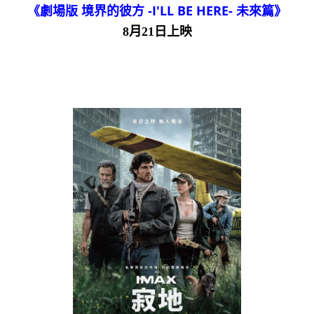
《劇場版 境界的彼方 -I'LL BE HERE- 未來篇》
8月21日上映