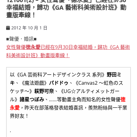
幸福結婚，歸功《GA 藝術科美術設計班》動
畫版牽線！
2012 年 10 月 1 日
ccsx
■聲優．婚訊■
女性聲優
徳永愛
已經在9月30日幸福結婚，歸功《GA 藝術
科美術設計班》動畫版牽線！
以《GA 芸術科アートデザインクラス 系列》
野田ミ
キ
、《魔法遊戯》
パドドゥ
、《Canvas2 〜虹色のス
ケッチ〜》
萩野可奈
、《UG☆アルティメットガー
ル》
諸星つぼみ
、……等動畫主角而知名的女性聲優
徳
永愛
，昨天在部落格發表結婚喜訊，羨煞粉絲與一干業
界好友！
.