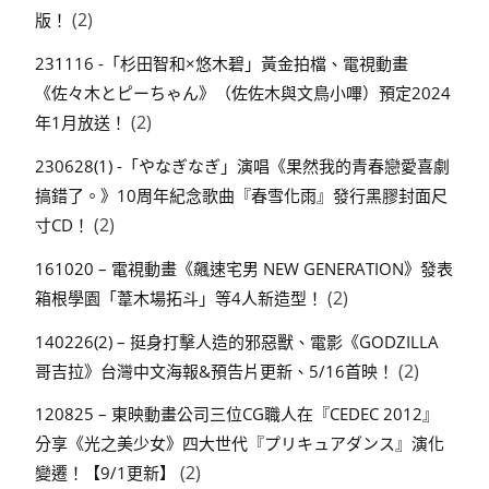
(2)
版！
231116 -「杉田智和×悠木碧」黃金拍檔、電視動畫
《佐々木とピーちゃん》（佐佐木與文鳥小嗶）預定2024
(2)
年1月放送！
230628(1) -「やなぎなぎ」演唱《果然我的青春戀愛喜劇
搞錯了。》10周年紀念歌曲『春雪化雨』發行黑膠封面尺
(2)
寸CD！
161020 – 電視動畫《飆速宅男 NEW GENERATION》發表
(2)
箱根學園「葦木場拓斗」等4人新造型！
140226(2) – 挺身打擊人造的邪惡獸、電影《GODZILLA
(2)
哥吉拉》台灣中文海報&預告片更新、5/16首映！
120825 – 東映動畫公司三位CG職人在『CEDEC 2012』
分享《光之美少女》四大世代『プリキュアダンス』演化
(2)
變遷！【9/1更新】