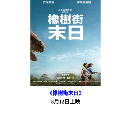
《橡樹街末日》
8月12日上映