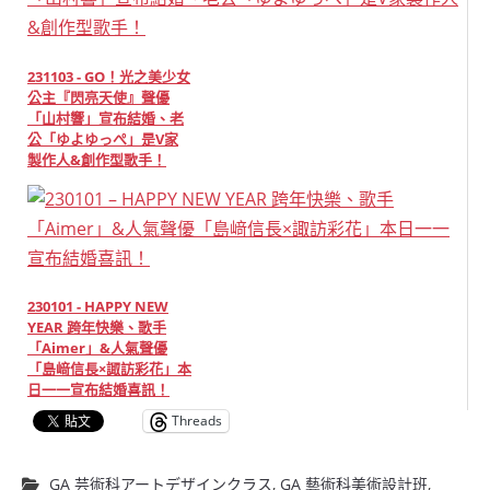
231103 - GO！光之美少女
公主『閃亮天使』聲優
「山村響」宣布結婚、老
公「ゆよゆっぺ」是V家
製作人&創作型歌手！
230101 - HAPPY NEW
YEAR 跨年快樂、歌手
「Aimer」&人氣聲優
「島﨑信長×諏訪彩花」本
日一一宣布結婚喜訊！
Threads
GA 芸術科アートデザインクラス
,
GA 藝術科美術設計班
,