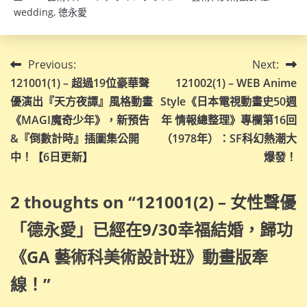
wedding
,
徳永愛
文
Previous:
Next:
121001(1) – 超過19位豪華聲
121002(1) – WEB Anime
章
優演出『天方夜譚』風格動畫
Style《日本電視動畫史50週
導
《MAGI魔奇少年》，新預告
年 情報總整理》專欄第16回
&『倒數計時』插圖集公開
（1978年）：SF科幻熱潮大
覽
中！【6日更新】
爆發！
2 thoughts on “
121001(2) – 女性聲優
「德永愛」已經在9/30幸福結婚，歸功
《GA 藝術科美術設計班》動畫版牽
線！
”