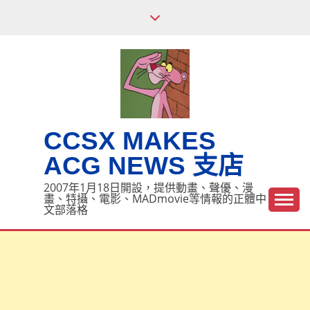
Skip
to
content
CCSX MAKES
ACG NEWS 支店
2007年1月18日開設，提供動畫、聲優、漫
畫、特攝、電影、MADmovie等情報的正體中
文部落格