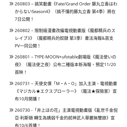
260803 – 搞笑動畫《Fate/Grand Order 藤丸立香はわ
からないSeason4》（搞不懂的藤丸立香 第4季）將在
7日公開！
260802 – 限制級漫畫改編電視動畫版《魔都精兵のス
レイブ3》（魔都精兵的奴隸 第3季）書法海報&首支
PV一同公開！
260801 – TYPE-MOON×ufotable劇場版《魔法使いの
夜》（魔法使之夜）公布二種版本新海報、預定11/20
首映！
260731 – 天使女僕「M・A・O」加入主演、電視動畫
《マジカル★エクスプローラー》（魔法★探險家）宣
布10月開播！
260730 -「井上ほの花」主演電視動畫版《亂世千金倪
亞·利斯頓 轉生為嬌弱千金的弒神武人華麗無雙錄》宣
布10/6首播！