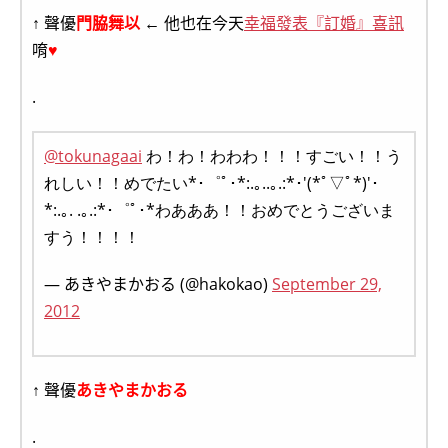
↑ 聲優
門脇舞以
← 他也在今天
幸福發表『訂婚』喜訊
唷
♥
.
@tokunagaai
わ！わ！わわわ！！！すごい！！う
れしい！！めでたい*･゜ﾟ･*:.｡..｡.:*･'(*ﾟ▽ﾟ*)'･
*:.｡. .｡.:*･゜ﾟ･*わあああ！！おめでとうございま
すう！！！！
— あきやまかおる (@hakokao)
September 29,
2012
↑ 聲優
あきやまかおる
.