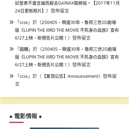
記發表不當言論而辭去GAINAX取締役。【2017年11月
〉發佈留言
24日更新照片】
「
」於〈
ccsx
250405 – 睽違30年、魯邦三世2D劇場
版《LUPIN THE IIIRD THE MOVIE 不死身の血族》宣布
〉發佈留言
6/27上映、新預告片公開！
「
」於〈
圓糰
250405 – 睽違30年、魯邦三世2D劇場
版《LUPIN THE IIIRD THE MOVIE 不死身の血族》宣布
〉發佈留言
6/27上映、新預告片公開！
「
」於〈
〉發佈留
ccsx
【置頂公告】Announcement
言
● 電影情報 ●