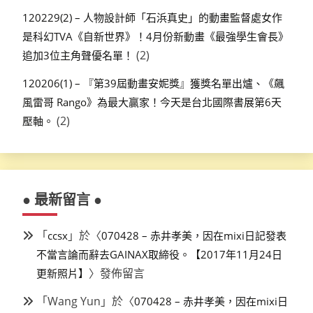
120229(2) – 人物設計師「石浜真史」的動畫監督處女作
是科幻TVA《自新世界》！4月份新動畫《最強學生會長》
(2)
追加3位主角聲優名單！
120206(1) – 『第39屆動畫安妮獎』獲獎名單出爐、《飆
風雷哥 Rango》為最大贏家！今天是台北國際書展第6天
(2)
壓軸。
● 最新留言 ●
「
」於〈
ccsx
070428 – 赤井孝美，因在mixi日記發表
不當言論而辭去GAINAX取締役。【2017年11月24日
〉發佈留言
更新照片】
「
Wang Yun
」於〈
070428 – 赤井孝美，因在mixi日