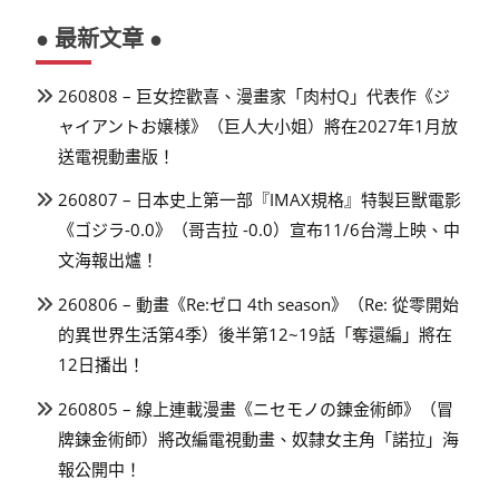
● 最新文章 ●
260808 – 巨女控歡喜、漫畫家「肉村Q」代表作《ジ
ャイアントお嬢様》（巨人大小姐）將在2027年1月放
送電視動畫版！
260807 – 日本史上第一部『IMAX規格』特製巨獸電影
《ゴジラ-0.0》（哥吉拉 -0.0）宣布11/6台灣上映、中
文海報出爐！
260806 – 動畫《Re:ゼロ 4th season》（Re: 從零開始
的異世界生活第4季）後半第12~19話「奪還編」將在
12日播出！
260805 – 線上連載漫畫《ニセモノの錬金術師》（冒
牌鍊金術師）將改編電視動畫、奴隸女主角「諾拉」海
報公開中！