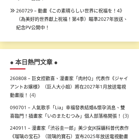
260729 – 動畫《この素晴らしい世界に祝福を！4》
（為美好的世界獻上祝福！第4季）瞄準2027年放送、
紀念PV公開中！
● 本日熱門文章 ●
260808 – 巨女控歡喜、漫畫家「肉村Q」代表作《ジャイ
アントお嬢様》（巨人大小姐）將在2027年1月放送電視
(4)
動畫版！
090701 – 人氣歌手「Lia」幸福發表結婚&懷孕消息、雙
(3)
喜臨門！插畫家「いのまたむつみ」個人部落格開張！
240911 – 漫畫家「渋谷圭一郎」美少女JK採礦科普代表作
《瑠璃の宝石》（琉璃的寶石）宣布2025年放送電視動畫