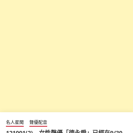
名人星聞
聲優配音
121001(2) – 女性聲優「德永愛」已經在9/30