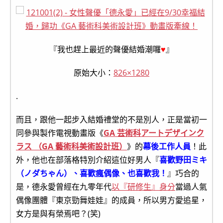
『我也趕上最近的聲優結婚潮囉
♥
』
原始大小：
826×1280
.
而且，跟他一起步入結婚禮堂的不是別人，正是當初一
同參與製作電視動畫版《
GA 芸術科アートデザインク
ラス （GA 藝術科美術設計班）
》的
幕後工作人員
！此
外，他也在部落格特別介紹這位好男人『
喜歡野田ミキ
（ノダちゃん）、喜歡瘋偶像、也喜歡我！
』巧合的
是，德永愛曾經在九零年代
以『研修生』身分
當過人氣
偶像團體『東京勁舞娃娃』的成員，所以男方愛追星，
女方是與有榮焉吧？(笑)