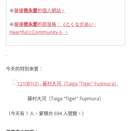
※
聲優
徳永愛
的個人網站。
※
聲優
徳永愛
的部落格：《とくながあい -
Heartful☆Community-》。
.
今天的特別來賓：
藤村大河〔Taiga “Tiger” Fujimura〕
（今天有 1 人，累積共 694 人閱覽。）