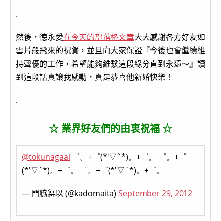
.
然後，德永愛
在今天的部落格文章
大大感謝各方好友如
雪片般飛來的祝賀，並且向大家保證『今後也會繼續維
持聲優的工作，希望能夠維繫這段緣分直到永遠～』讀
到這段話真讓我感動，真是恭喜他新婚快樂！
.
☆ 業界好友們的由衷祝福 ☆
@tokunagaai
゜。+゜(*′▽`*)。+゜。 ゜。+゜
(*′▽`*)。+゜。 ゜。+゜(*′▽`*)。+゜。
— 門脇舞以 (@kadomaita)
September 29, 2012