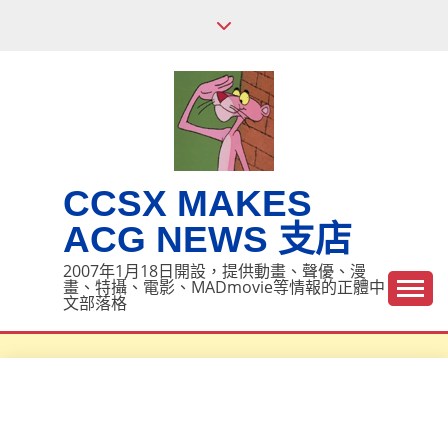
Skip
to
content
CCSX MAKES
ACG NEWS 支店
2007年1月18日開設，提供動畫、聲優、漫
畫、特攝、電影、MADmovie等情報的正體中
文部落格