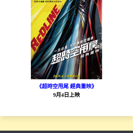
《超時空甩尾 經典重映》
9月4日上映