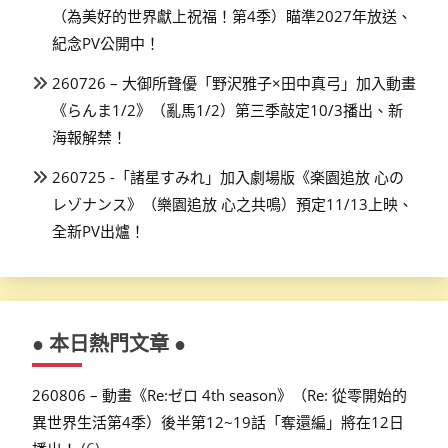
（為美好的世界獻上祝福！第4季）瞄準2027年放送、
紀念PV公開中！
260726 – 大御所聲優「野沢雅子×田中真弓」加入動畫
《らんま1/2》（亂馬1/2）第三季敲定10/3播出、新
海報解禁！
260725 -「諸星すみれ」加入劇場版《楽園追放 心の
レゾナンス》（樂園追放 心之共鳴）預定11/13上映、
全新PV出爐！
● 本日熱門文章 ●
260806 – 動畫《Re:ゼロ 4th season》（Re: 從零開始的
異世界生活第4季）後半第12~19話「奪還編」將在12日