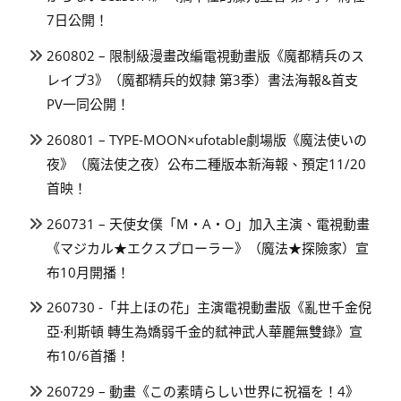
7日公開！
260802 – 限制級漫畫改編電視動畫版《魔都精兵のス
レイブ3》（魔都精兵的奴隸 第3季）書法海報&首支
PV一同公開！
260801 – TYPE-MOON×ufotable劇場版《魔法使いの
夜》（魔法使之夜）公布二種版本新海報、預定11/20
首映！
260731 – 天使女僕「M・A・O」加入主演、電視動畫
《マジカル★エクスプローラー》（魔法★探險家）宣
布10月開播！
260730 -「井上ほの花」主演電視動畫版《亂世千金倪
亞·利斯頓 轉生為嬌弱千金的弒神武人華麗無雙錄》宣
布10/6首播！
260729 – 動畫《この素晴らしい世界に祝福を！4》