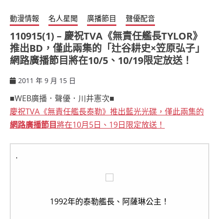
動漫情報
名人星聞
廣播節目
聲優配音
110915(1) – 慶祝TVA《無責任艦長TYLOR》
推出BD，僅此兩集的「辻谷耕史×笠原弘子」
網路廣播節目將在10/5、10/19限定放送！
2011 年 9 月 15 日
ccsx
■WEB廣播．聲優．川井憲次■
慶祝TVA《無責任艦長泰勒》推出藍光光碟，僅此兩集的
網路廣播節目
將在10月5日、19日限定放送！
.
1992年的泰勒艦長、阿薩琳公主！