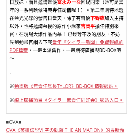
日放送，而且邀請聲優
冨永みーな
回鍋同樂（她可是當
年的一系列映像特典
專任司儀
喔！）。第二集則特地選
在藍光光碟的發售日當天，除了有聲優
下野紘
加入主持
以外，也將邀請幕後的原作小說家
吉岡平
擔任特別來
賓，在現場大爆作品內幕！ 已經等不及的朋友，不妨
先到動畫官網去下載
當年『タイラー新聞』免費報紙的
PDF檔案
，一邊重溫舊作、一邊期待廣播與BD-BOX吧
～
.
※
動畫版《無責任艦長TYLOR》BD-BOX 情報網站。
※
線上廣播節目《タイラー無責任同好会》網站入口。
■OVA■
OVA《英雄伝説VI 空の軌跡 THE ANIMATION》的最新預