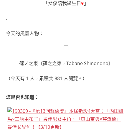
「女僕陪我過生日
♥
」
.
今天的風雲人物：
篠ノ之束〔篠之之束，Tabane Shinonono〕
（今天有 1 人，累積共 881 人閱覽。）
您是否也知道：