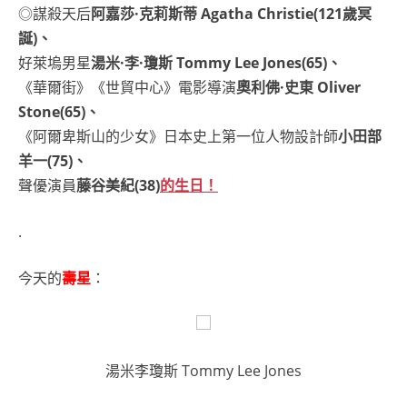
◎謀殺天后
阿嘉莎·克莉斯蒂 Agatha Christie(121歲冥
誕)、
好萊塢男星
湯米·李·瓊斯 Tommy Lee Jones(65)、
《華爾街》《世貿中心》電影導演
奧利佛·史東 Oliver
Stone(65)、
《阿爾卑斯山的少女》日本史上第一位人物設計師
小田部
羊一(75)、
聲優演員
藤谷美紀(38)
的生日！
.
今天的
壽星
：
湯米李瓊斯 Tommy Lee Jones