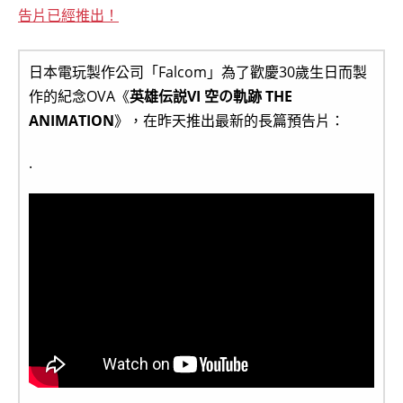
告片已經推出！
日本電玩製作公司「Falcom」為了歡慶30歲生日而製
作的紀念OVA《
英雄伝説VI 空の軌跡 THE
ANIMATION
》，在昨天推出最新的長篇預告片：
.