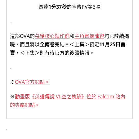
長達
1分37秒
的宣傳PV第3彈
.
這部OVA的
幕後核心製作群
和
主角聲優陣容
均已陸續揭
曉，而且將以
全兩卷
完結。＜上集＞預定
11月25日首
賣
，＜下集＞則有待官方的後續情報。
.
※
OVA官方網站。
※
動畫版《英雄傳說 VI 空之軌跡》位於 Falcom 站內
的專屬網站。
.