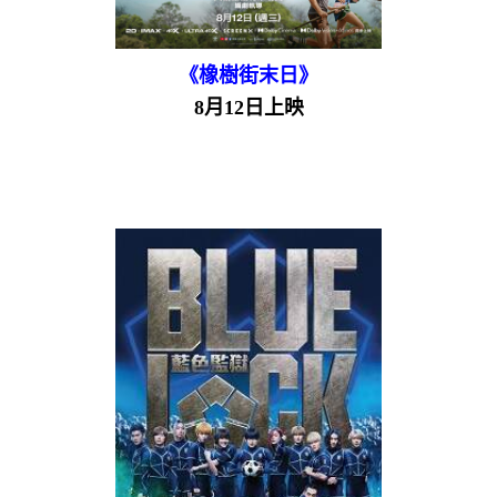
《橡樹街末日》
8月12日上映