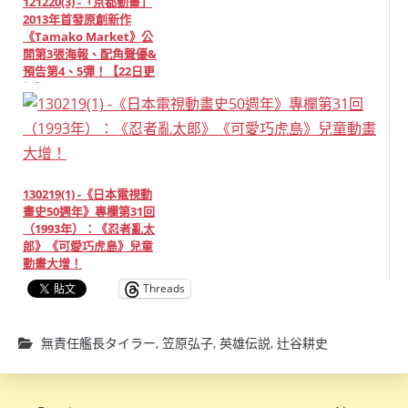
121220(3) -「京都動畫」
2013年首發原創新作
《Tamako Market》公
開第3張海報、配角聲優&
預告第4、5彈！【22日更
新】
130219(1) -《日本電視動
畫史50週年》專欄第31回
（1993年）：《忍者亂太
郎》《可愛巧虎島》兒童
動畫大增！
Threads
無責任艦長タイラー
,
笠原弘子
,
英雄伝説
,
辻谷耕史