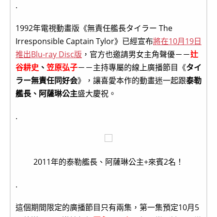
.
1992年電視動畫版《無責任艦長タイラー The
Irresponsible Captain Tylor》已經宣布
將在10月19日
推出Blu-ray Disc版
，官方也邀請男女主角聲優－－
辻
谷耕史
、
笠原弘子
－－主持專屬的線上廣播節目《
タイ
ラー無責任同好会
》，讓喜愛本作的動畫迷一起跟
泰勒
艦長、阿薩琳公主
盛大慶祝。
.
2011年的泰勒艦長、阿薩琳公主+來賓2名！
.
這個期間限定的廣播節目只有兩集，第一集預定10月5