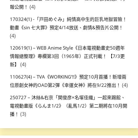
(4)
報公開！
170324(1) -「戸田めぐみ」純情高中生的巨乳地獄冒險！
動畫《sin 七大罪》預定4/14放送、劇情&預告片公開！
(4)
120619(1) – WEB Anime Style《日本電視動畫史50週年
情報總整理》專欄第3回（1965年）正式刊載！ 【7/3更
(4)
新】
110627(4) – TVA《WORKING’!!》預定10月首播！新增兩
(4)
位原創女神的OAD第2彈《幸運女神》將在9/22推出！
250727 – 沐絲&右京「関俊彦×名塚佳織」一起來踢館、
電視動畫版《らんま1/2》（亂馬1/2）第二期將在10月開
(3)
播！