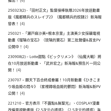
(6)
播出！
250323(2) -「田村正文」監督接棒執導2026年放送動畫
版《魔都精兵のスレイブ2》（魔都精兵的奴隸2）新海報
(4)
發表！
250321 -「瀬戸麻沙美×根本京里」主演美少女採礦電視
動畫《瑠璃の宝石》（琉璃的寶石）第二批聲優&首支PV
(4)
公開中！
230908(2) – Lotte甜點《ビックリメン》（仙魔大戰）將
在10月放送新動畫、「武井宏之」新海報&預告片一同公
(4)
開！
230707 – 願天下百合終成眷屬！10月新動畫《ひきこま
り吸血姫の悶々》（家裡蹲吸血姬的鬱悶）新海報&新PV
(4)
公開！
221210 – 官方表示『不露點&無聖光』、COSPLAY漫畫
改編電視動畫版《2.5次元の誘惑》（2.5次元的誘惑）海