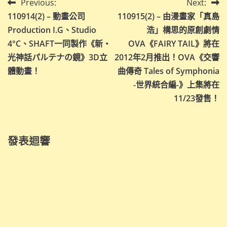
文
Previous:
Next:
110914(2) – 動畫公司
110915(2) – 由漫畫家「真島
章
Production I.G、Studio
浩」構思的原創劇情
導
4°C、SHAFT一同製作《新・
OVA《FAIRY TAIL》將在
光神話パルテナの鏡》3D立
2012年2月推出！OVA《交響
覽
體動畫！
曲傳奇 Tales of Symphonia
-世界統合編-》上集將在
11/23發售！
發表迴響