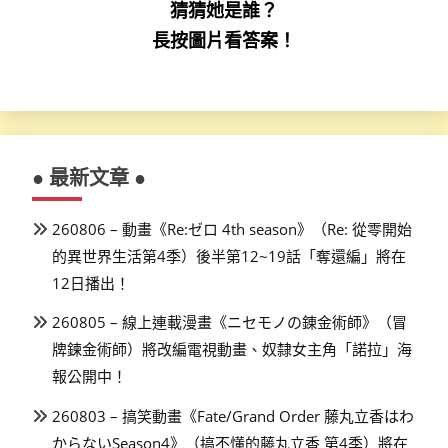
猜猜她是誰？
長按圖片看答案！
● 最新文章 ●
260806 – 動畫《Re:ゼロ 4th season》（Re: 從零開始
的異世界生活第4季）後半第12~19話「奪還編」將在
12日播出！
260805 – 線上連載漫畫《ニセモノの錬金術師》（冒
牌鍊金術師）將改編電視動畫、奴隸女主角「諾拉」海
報公開中！
260803 – 搞笑動畫《Fate/Grand Order 藤丸立香はわ
からないSeason4》（搞不懂的藤丸立香 第4季）將在