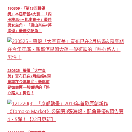
190309 -『第13回聲優
獎』本屆新設4大賞：「内
田雄馬×三瓶由布子」最佳
男女主角、「東山奈央×芹
澤優」最佳女配角！
【3/10更新】
230525 - 聲優「大空直
美」宣布已在2月結婚&預
產期在今年年底、新郎倌
是如命運一般邂逅的『熱
心路人』男性！