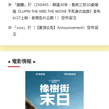
「
」於〈
圓糰
250405 – 睽違30年、魯邦三世2D劇場
版《LUPIN THE IIIRD THE MOVIE 不死身の血族》宣布
〉發佈留言
6/27上映、新預告片公開！
「
」於〈
〉發佈留
ccsx
【置頂公告】Announcement
言
● 電影情報 ●