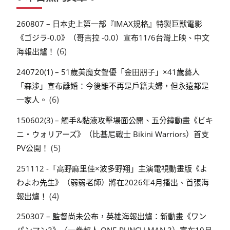
260807 – 日本史上第一部『IMAX規格』特製巨獸電影
《ゴジラ-0.0》（哥吉拉 -0.0）宣布11/6台灣上映、中文
(6)
海報出爐！
240720(1) – 51歲美魔女聲優「金田朋子」×41歲藝人
「森渉」宣布離婚：今後雖不再是戶籍夫婦，但永遠都是
(6)
一家人。
150602(3) – 觸手&黏液攻擊場面公開、五分鐘動畫《ビキ
ニ・ウォリアーズ》（比基尼戰士 Bikini Warriors）首支
(5)
PV公開！
251112 -「高野麻里佳×波多野翔」主演電視動畫版《よ
わよわ先生》（弱弱老師）將在2026年4月播出、首張海
(4)
報出爐！
250307 – 監督尚未公布，英雄海報出爐：新動畫《ワン