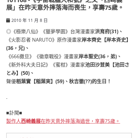
展」在昨天意外摔落海而喪生，享壽75歲。
2010 年 11 月 8 日
ccsx
◎《極樂八仙》《獵夢學園》台灣漫畫家
洪育府(31)、
《火影忍者 NARUTO》原作漫畫家
岸本齊史【岸本斉史】
(36，兄)、
《666撒旦》《徽章戰役》漫畫家
岸本聖史(36，弟)、
《新外科大夫日記》《蜜柑》漫畫家
池田沙荳美【池田さ
とみ】(50)、
聲優
稻葉實【稲葉実】(59)、秋吉徹(??)的生日！
.
■訃聞■
製作人
西崎義展
在昨天意外摔落海過世，享壽75歲。