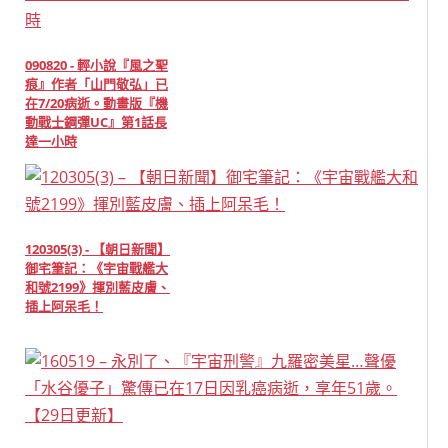
090820 - 輕小說『風之聖
痕』作者「山門敬弘」已
在7/20病逝。動畫版『機
動戰士鋼彈UC』第1話長
達一小時
120305(3) - 【朝日新聞】
御宅筆記：《宇宙戰艦大
和號2199》揮別藍皮膚、
插上阿呆毛！