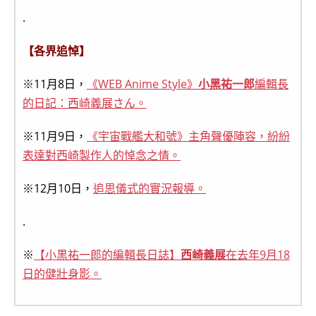
.
【各界追悼】
※11月8日，
《WEB Anime Style》
小黑祐一郎
編輯長
的日記：西崎義展さん。
※11月9日，
《宇宙戰艦大和號》主角聲優陣容，紛紛
表達對西崎製作人的悼念之情。
※12月10日，
追思儀式的實況報導。
.
※
【小黒祐一郎的編輯長日誌】
西崎義展
在去年9月18
日的健壯身影。