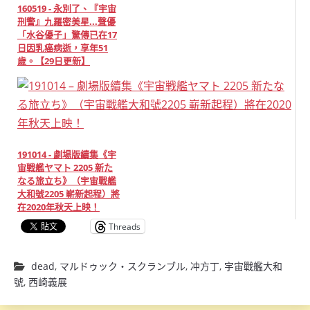
160519 - 永別了、『宇宙
刑警』九羅密美星...聲優
「水谷優子」驚傳已在17
日因乳癌病逝，享年51
歲。【29日更新】
191014 - 劇場版續集《宇
宙戦艦ヤマト 2205 新た
なる旅立ち》（宇宙戰艦
大和號2205 嶄新起程）將
在2020年秋天上映！
Threads
dead
,
マルドゥック・スクランブル
,
冲方丁
,
宇宙戰艦大和
號
,
西崎義展