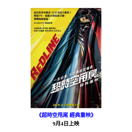
《超時空甩尾 經典重映》
9月4日上映