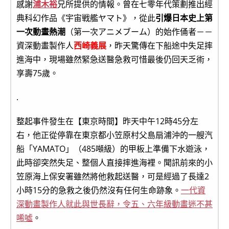
感謝
浦木裕
兄所提供的情報。曾在七零年代策劃推出經
典科幻作品《宇宙戦艦ヤマト》，從此
引爆日本史上第
一次動畫熱潮
（第一次アニメブーム）的始作俑者－－
資深動畫製作人
西崎義展
，昨天驚傳在下船途中失足摔
進海中，現場雖然緊急送醫急救可惜最後仍回天乏術，
享壽75歲。
.
整起事件發生在【東京時間】昨天中午12時45分左
右，他正從停靠在東京都小笠原村父島扇浦沖的一艘汽
船「YAMATO」（485噸級）的甲板上準備下水遊泳，
此時卻突然失足、整個人直接摔進海裡。聞訊前來的小
笠原海上保安署雖然將他救起送醫，可是經過了長達2
小時15分的急救之後仍然沒有任何生命跡象。
一代資
深動畫製作人就此與世長辭，令五、六年級動畫迷不甚
唏噓
。