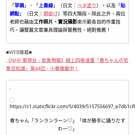
「
草稿
」、「
上墨線
」（日文：
ベタ塗り
），以及「
貼
網點
」（日文：
網掛け
）等四大階段。除此之外，兩位
老師也藉由
工作照片、實況攝影
來示範各自的作畫技
巧，讓整篇文章兼具理論與實務性，絕對推薦！
■WEB連載■
《NHK 電視台 – 氣象預報》線上四格漫畫「春ちゃんの気
象豆知識」第44回、小春連載中！
.
春ちゃん「ランランラーン♡」「体が勝手に踊りだす
わー♡」