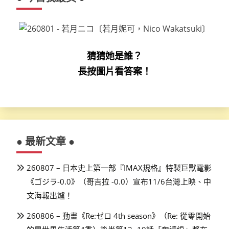
猜猜她是誰？
長按圖片看答案！
● 最新文章 ●
260807 – 日本史上第一部『IMAX規格』特製巨獸電影
《ゴジラ-0.0》（哥吉拉 -0.0）宣布11/6台灣上映、中
文海報出爐！
260806 – 動畫《Re:ゼロ 4th season》（Re: 從零開始