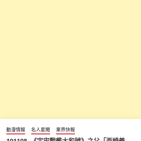
動漫情報
名人星聞
業界快報
101108 -《宇宙戰艦大和號》之父「西崎義