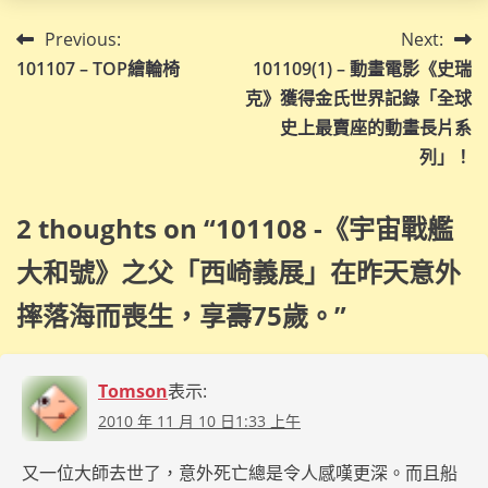
文
Previous:
Next:
101107 – TOP繪輪椅
101109(1) – 動畫電影《史瑞
章
克》獲得金氏世界記錄「全球
導
史上最賣座的動畫長片系
列」！
覽
2 thoughts on “
101108 -《宇宙戰艦
大和號》之父「西崎義展」在昨天意外
摔落海而喪生，享壽75歲。
”
Tomson
表示:
2010 年 11 月 10 日1:33 上午
又一位大師去世了，意外死亡總是令人感嘆更深。而且船