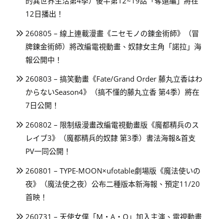
的異世界生活第4季）後半第12~19話「奪還編」將在
12日播出！
260805 – 線上連載漫畫《ニセモノの錬金術師》（冒
牌鍊金術師）將改編電視動畫、奴隸女主角「諾拉」海
報公開中！
260803 – 搞笑動畫《Fate/Grand Order 藤丸立香はわ
からないSeason4》（搞不懂的藤丸立香 第4季）將在
7日公開！
260802 – 限制級漫畫改編電視動畫版《魔都精兵のス
レイブ3》（魔都精兵的奴隸 第3季）書法海報&首支
PV一同公開！
260801 – TYPE-MOON×ufotable劇場版《魔法使いの
夜》（魔法使之夜）公布二種版本新海報、預定11/20
首映！
260731 – 天使女僕「M・A・O」加入主演、電視動畫