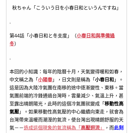
秋ちゃん「こういう日を小春日和というんですね」
.
第44話「小春日和と冬支度」（
小春日和與準備過
冬
）
.
本回的小知識：每年的陰曆十月，天氣變得暖和如春，
中文稱之為「
小陽春
」，日文則是稱為「
小春日和
」。
這是因為大陸冷氣團在南移的途中逐漸變性、東移。當
氣團前端的冷鋒通過台灣時，雲量減少、氣溫上升，甚
至露出晴朗陽光，此時的這個冷氣團就變成「
移動性高
氣壓
」。如果移動性高氣壓的中心繼續向東走，就會為
台灣帶來溫暖而潮溼的氣流，使台灣出現晴朗舒服的天
氣－－
造成這個現象的氣流稱為「
高壓迴流
」
，而
此刻