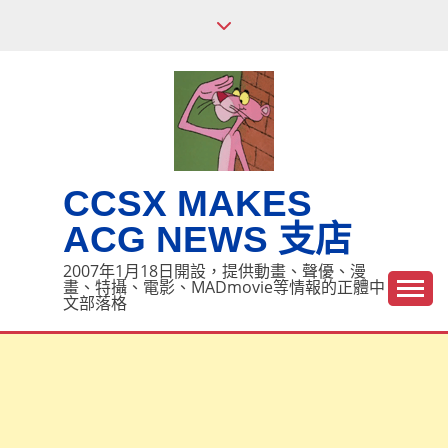
Skip
to
content
CCSX MAKES
ACG NEWS 支店
2007年1月18日開設，提供動畫、聲優、漫
畫、特攝、電影、MADmovie等情報的正體中
文部落格