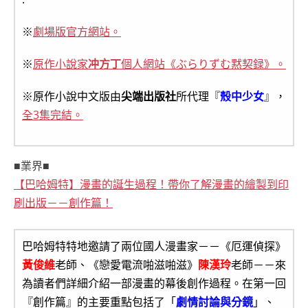
※
劇場版官方網站。
※
原作小說家
冲方丁
個人網站《ぶらりずむ黙契録》。
※原作小說中文版由
尖端出版社
所代理『
殼中少女
』，
全3集完結。
■業界■
【巴哈姆特】漫畫的誕生過程！帶你了解漫畫的繪製到印
刷出版－－創作篇！
巴哈姆特特地邀請了兩位國人漫畫家－－《厄運偵探》
黃俊維
老師、《戀愛電流啪滋啪滋》
陳漢玲
老師－－來
為讀者們詳細介紹一部漫畫的幕後創作過程。在第一回
『創作篇』的主要重點包括了「
劇情討論與分鏡
」、