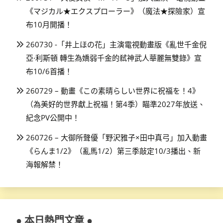
《マジカル★エクスプローラー》（魔法★探險家）宣
布10月開播！
260730 -「井上ほの花」主演電視動畫版《亂世千金倪
亞·利斯頓 轉生為嬌弱千金的弒神武人華麗無雙錄》宣
布10/6首播！
260729 – 動畫《この素晴らしい世界に祝福を！4》
（為美好的世界獻上祝福！第4季）瞄準2027年放送、
紀念PV公開中！
260726 – 大御所聲優「野沢雅子×田中真弓」加入動畫
《らんま1/2》（亂馬1/2）第三季敲定10/3播出、新
海報解禁！
● 本日熱門文章 ●