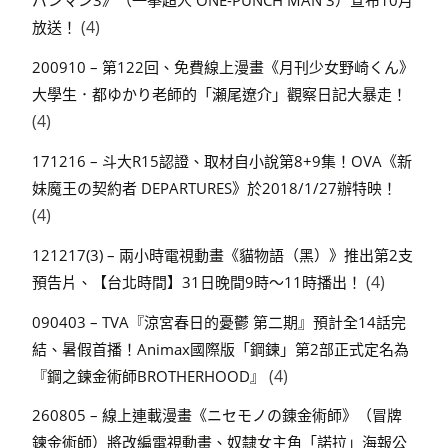
パンマン3》（一拳超人 ONE-PUNCH MAN 3）宣布10月
(4)
放送！
200910 – 第122回、免費線上漫畫《月刊少女野崎くん》
大學生．都ゆかり老師的「瀬尾遼介」觀察日記大暴走！
(4)
171216 – 斗大R15認證、取材自小說第8+9集！OVA《新
妹魔王の契約者 DEPARTURES》於2018/1/27辦特映！
(4)
121217(3) – 兩小時電視動畫《貓物語（黑）》推出第2支
(4)
預告片、【台北時間】31日晚間9時～11時播出！
090403 – TVA『涼宮春日的憂鬱 第二期』預計全14話完
結、暑假首播！Animax國際版「鋼鍊」第2部正式定名為
(4)
『鋼之鍊金術師BROTHERHOOD』
260805 – 線上連載漫畫《ニセモノの錬金術師》（冒牌
鍊金術師）將改編電視動畫、奴隸女主角「諾拉」海報公