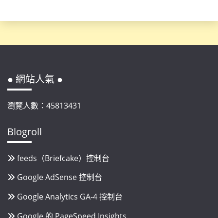
● 網站人氣 ●
瀏覽人數：45813431
Blogroll
feeds（Briefcake）控制台
Google AdSense 控制台
Google Analytics GA-4 控制台
Google 的 PageSpeed Insights