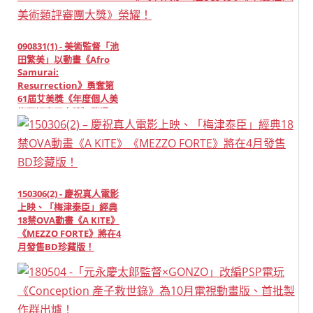
090831(1) - 美術監督「池
田繁美」以動畫《Afro
Samurai:
Resurrection》勇奪第
61屆艾美獎《年度個人美
術類評審團大獎》榮耀！
150306(2) - 慶祝真人電影
上映、「梅津泰臣」經典
18禁OVA動畫《A KITE》
《MEZZO FORTE》將在4
月發售BD珍藏版！