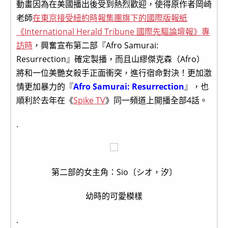
動畫因為在美國播出後受到熱烈歡迎，使得原作者岡崎
老師
在東京接受紐約時報集團旗下的國際版報紙
《International Herald Tribune 國際先驅論壇報》專
訪時
，興奮宣布第二部『Afro Samurai:
Resurrection』確定製播，而且山繆傑克森（Afro）
將和一位美艷女殺手正面衝突，進行宿命對決！更加激
情更加暴力的『
Afro Samurai: Resurrection
』，也
順利於去年在《
Spike TV
》同一頻道上開播全部4話。
.
第二部的女主角：Sio〔シオ，汐〕
幼時的可愛模樣
.