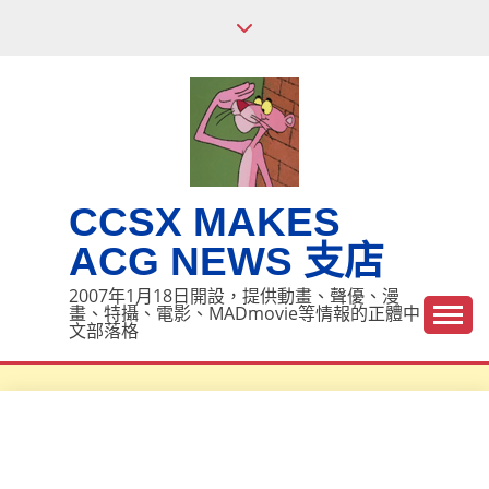
Skip
to
content
CCSX MAKES
ACG NEWS 支店
2007年1月18日開設，提供動畫、聲優、漫
畫、特攝、電影、MADmovie等情報的正體中
文部落格