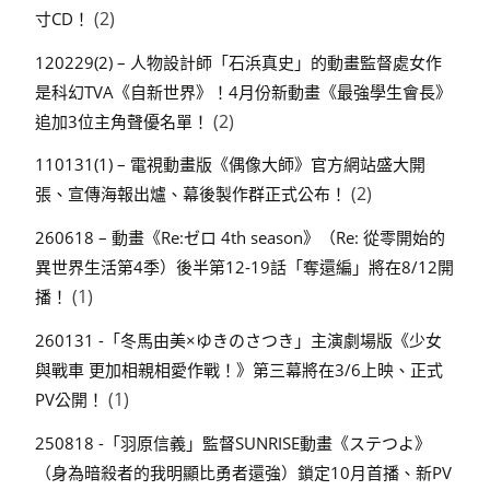
(2)
寸CD！
120229(2) – 人物設計師「石浜真史」的動畫監督處女作
是科幻TVA《自新世界》！4月份新動畫《最強學生會長》
(2)
追加3位主角聲優名單！
110131(1) – 電視動畫版《偶像大師》官方網站盛大開
(2)
張、宣傳海報出爐、幕後製作群正式公布！
260618 – 動畫《Re:ゼロ 4th season》（Re: 從零開始的
異世界生活第4季）後半第12-19話「奪還編」將在8/12開
(1)
播！
260131 -「冬馬由美×ゆきのさつき」主演劇場版《少女
與戰車 更加相親相愛作戰！》第三幕將在3/6上映、正式
(1)
PV公開！
250818 -「羽原信義」監督SUNRISE動畫《ステつよ》
（身為暗殺者的我明顯比勇者還強）鎖定10月首播、新PV