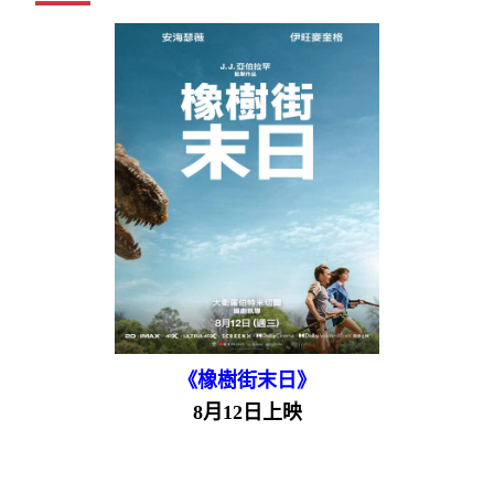
《橡樹街末日》
8月12日上映