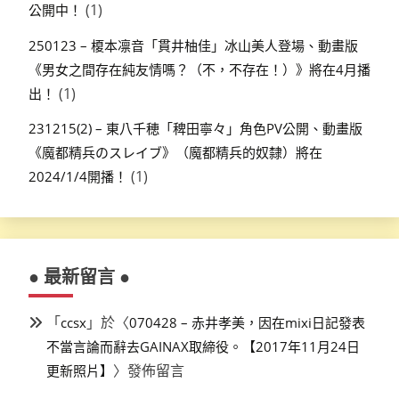
(1)
公開中！
250123 – 榎本凛音「貫井柚佳」冰山美人登場、動畫版
《男女之間存在純友情嗎？（不，不存在！）》將在4月播
(1)
出！
231215(2) – 東八千穂「稗田寧々」角色PV公開、動畫版
《魔都精兵のスレイブ》（魔都精兵的奴隸）將在
(1)
2024/1/4開播！
● 最新留言 ●
「
」於〈
ccsx
070428 – 赤井孝美，因在mixi日記發表
不當言論而辭去GAINAX取締役。【2017年11月24日
〉發佈留言
更新照片】