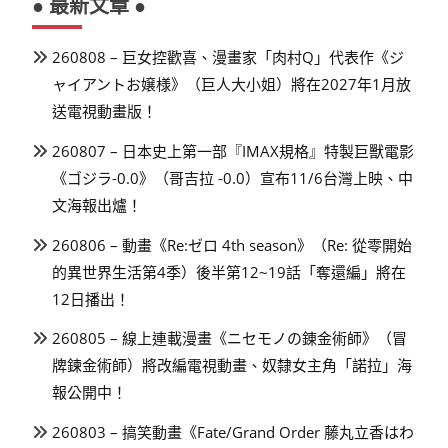
● 最新文章 ●
260808 – 巨女控歡喜、漫畫家「肉村Q」代表作《ジ
ャイアントお嬢様》（巨人大小姐）將在2027年1月放
送電視動畫版！
260807 – 日本史上第一部『IMAX規格』特製巨獸電影
《ゴジラ-0.0》（哥吉拉 -0.0）宣布11/6台灣上映、中
文海報出爐！
260806 – 動畫《Re:ゼロ 4th season》（Re: 從零開始
的異世界生活第4季）後半第12~19話「奪還編」將在
12日播出！
260805 – 線上連載漫畫《ニセモノの錬金術師》（冒
牌鍊金術師）將改編電視動畫、奴隸女主角「諾拉」海
報公開中！
260803 – 搞笑動畫《Fate/Grand Order 藤丸立香はわ