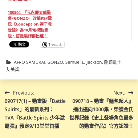
180504 -「元永慶太郎監
督×GONZO」改編PSP電
玩《Conception 產子救
世錄》為10月電視動畫
版、首批製作群出爐！
Threads
AFRO SAMURAI
,
GONZO
,
Samuel L. Jackson
,
剛崎能士
,
艾美獎
文
Previous:
Next:
090717(1) – 動畫版「Battle
090718 – 動畫『麵包超人』
章
Spirits」的最新系列：
播出邁向1000集，榮獲金氏
導
TVA『Battle Spirits 少年激
世界紀錄《史上豋場角色最多
霸彈』預定9/13堂堂首播
的動畫作品》官方認證！
覽