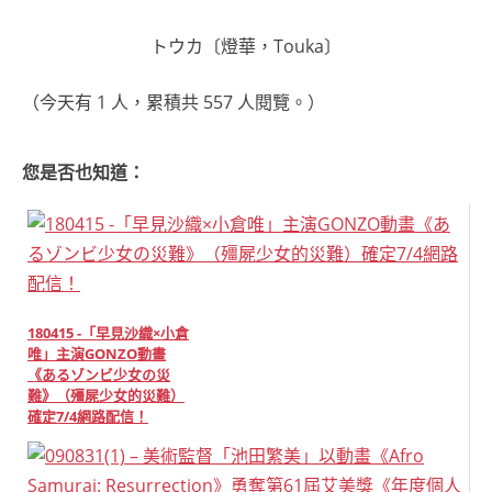
トウカ〔燈華，Touka〕
（今天有 1 人，累積共 557 人閱覽。）
您是否也知道：
180415 -「早見沙織×小倉
唯」主演GONZO動畫
《あるゾンビ少女の災
難》（殭屍少女的災難）
確定7/4網路配信！