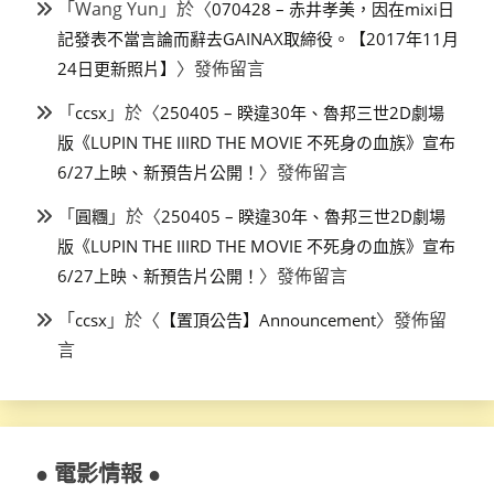
「
Wang Yun
」於〈
070428 – 赤井孝美，因在mixi日
記發表不當言論而辭去GAINAX取締役。【2017年11月
〉發佈留言
24日更新照片】
「
」於〈
ccsx
250405 – 睽違30年、魯邦三世2D劇場
版《LUPIN THE IIIRD THE MOVIE 不死身の血族》宣布
〉發佈留言
6/27上映、新預告片公開！
「
」於〈
圓糰
250405 – 睽違30年、魯邦三世2D劇場
版《LUPIN THE IIIRD THE MOVIE 不死身の血族》宣布
〉發佈留言
6/27上映、新預告片公開！
「
」於〈
〉發佈留
ccsx
【置頂公告】Announcement
言
● 電影情報 ●