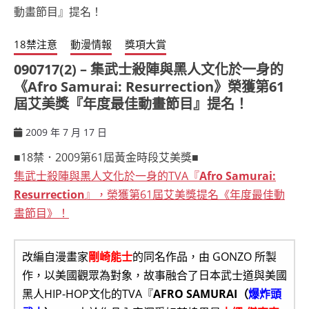
18禁注意
動漫情報
獎項大賞
090717(2) – 集武士殺陣與黑人文化於一身的
《Afro Samurai: Resurrection》榮獲第61
屆艾美獎『年度最佳動畫節目』提名！
2009 年 7 月 17 日
ccsx
■18禁．2009第61屆黃金時段艾美獎■
集武士殺陣與黑人文化於一身的TVA『
Afro Samurai:
Resurrection
』，榮獲第61屆艾美獎提名《年度最佳動
畫節目》！
改編自漫畫家
剛崎能士
的同名作品，由 GONZO 所製
作，以美國觀眾為對象，故事融合了日本武士道與美國
黑人HIP-HOP文化的TVA『
AFRO SAMURAI（
爆炸頭