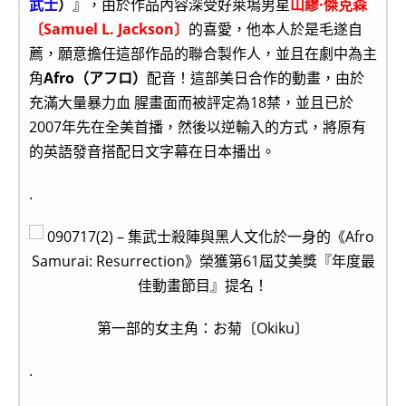
武士
）
』，由於作品內容深受好萊塢男星
山繆·傑克森
〔Samuel L. Jackson〕
的喜愛，他本人於是毛遂自
薦，願意擔任這部作品的聯合製作人，並且在劇中為主
角
Afro（アフロ）
配音！這部美日合作的動畫，由於
充滿大量暴力血 腥畫面而被評定為18禁，並且已於
2007年先在全美首播，然後以逆輸入的方式，將原有
的英語發音搭配日文字幕在日本播出。
.
第一部的女主角：お菊〔Okiku〕
.