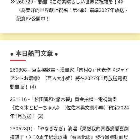
260729 – 動畫《この素晴らしい世界に祝福を！4》
（為美好的世界獻上祝福！第4季）瞄準2027年放送、
紀念PV公開中！
● 本日熱門文章 ●
260808 – 巨女控歡喜、漫畫家「肉村Q」代表作《ジャイ
アントお嬢様》（巨人大小姐）將在2027年1月放送電視
(4)
動畫版！
231116 -「杉田智和×悠木碧」黃金拍檔、電視動畫
《佐々木とピーちゃん》（佐佐木與文鳥小嗶）預定2024
(2)
年1月放送！
230628(1) -「やなぎなぎ」演唱《果然我的青春戀愛喜劇
搞錯了。》10周年紀念歌曲『春雪化雨』發行黑膠封面尺