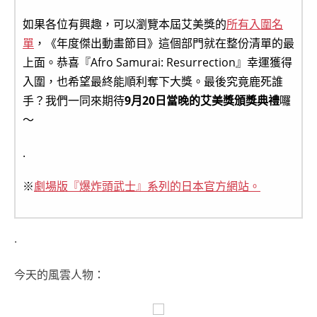
如果各位有興趣，可以瀏覽本屆艾美獎的
所有入圍名
單
，《年度傑出動畫節目》這個部門就在整份清單的最
上面。恭喜『Afro Samurai: Resurrection』幸運獲得
入圍，也希望最終能順利奪下大獎。最後究竟鹿死誰
手？我們一同來期待
9月20日當晚的艾美獎頒獎典禮
囉
～
.
※
劇場版『爆炸頭武士』系列的日本官方網站。
.
今天的風雲人物：