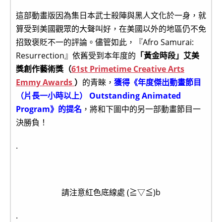
這部動畫版因為集日本武士殺陣與黑人文化於一身，就
算受到美國觀眾的大聲叫好，在美國以外的地區仍不免
招致褒貶不一的評論。儘管如此，『Afro Samurai:
Resurrection』依舊受到本年度的
「黃金時段」艾美
獎創作藝術獎（
61st Primetime Creative Arts
Emmy Awards
）
的青睞，
獲得《年度傑出動畫節目
（片長一小時以上） Outstanding Animated
Program》的提名
，將和下圖中的另一部動畫節目一
決勝負！
.
請注意紅色底線處 (≧▽≦)b
.