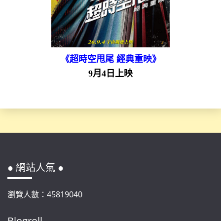
《超時空甩尾 經典重映》
9月4日上映
● 網站人氣 ●
瀏覽人數：45819040
Blogroll