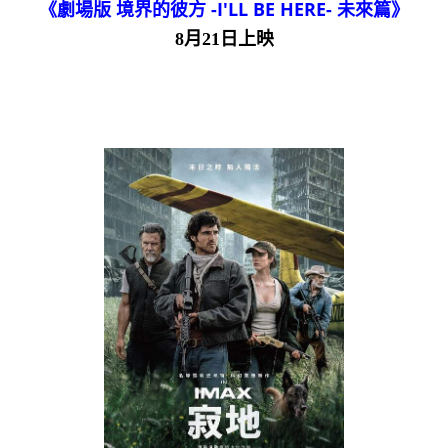
《劇場版 境界的彼方 -I'LL BE HERE- 未來篇》
8月21日上映