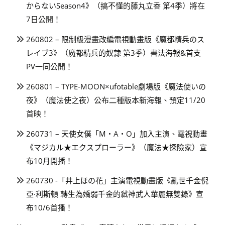
からないSeason4》（搞不懂的藤丸立香 第4季）將在
7日公開！
260802 – 限制級漫畫改編電視動畫版《魔都精兵のス
レイブ3》（魔都精兵的奴隸 第3季）書法海報&首支
PV一同公開！
260801 – TYPE-MOON×ufotable劇場版《魔法使いの
夜》（魔法使之夜）公布二種版本新海報、預定11/20
首映！
260731 – 天使女僕「M・A・O」加入主演、電視動畫
《マジカル★エクスプローラー》（魔法★探險家）宣
布10月開播！
260730 -「井上ほの花」主演電視動畫版《亂世千金倪
亞·利斯頓 轉生為嬌弱千金的弒神武人華麗無雙錄》宣
布10/6首播！