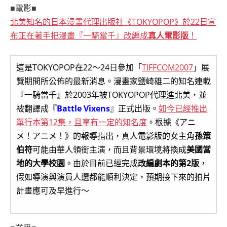
■電影■
北美知名的日本漫畫代理出版社《TOKYOPOP》於22日宣
布正在著手把漫畫『一騎當千』改編成
真人電影版
！
這是TOKYOPOP在22～24日參加「
TIFFCOM2007
」展
覽期間所公佈的最新消息。漫畫家鹽崎雄二的知名連載
『一騎當千』於2003年被TOKYOPOP代理進北美，並
被翻譯成『
Battle Vixens
』正式出版。
如今已經推出
單行本第12集，且享有一定的知名度
。根據《アニ
メ！アニメ！》的報導指出，真人電影版的女主角
孫策
伯符
可能由華人領銜主演，而且背景環境將換成
美國當
地的大學校園
。由於目前已經完成
改編劇本的第2版
，
假如導演與演員人選都能順利決定，預期接下來的拍片
計畫應可及早進行～