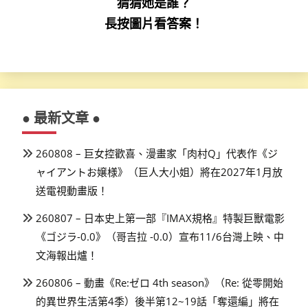
猜猜她是誰？
長按圖片看答案！
● 最新文章 ●
260808 – 巨女控歡喜、漫畫家「肉村Q」代表作《ジ
ャイアントお嬢様》（巨人大小姐）將在2027年1月放
送電視動畫版！
260807 – 日本史上第一部『IMAX規格』特製巨獸電影
《ゴジラ-0.0》（哥吉拉 -0.0）宣布11/6台灣上映、中
文海報出爐！
260806 – 動畫《Re:ゼロ 4th season》（Re: 從零開始
的異世界生活第4季）後半第12~19話「奪還編」將在