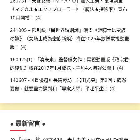
260731 – 天使女僕「M・A・O」加入主演、電視動畫
《マジカル★エクスプローラー》（魔法★探險家）宣布
(4)
10月開播！
241005 – 限制級『異世界婚姻譚』漫畫《姫騎士は蛮族
の嫁》（女騎士成為蠻族新娘）將在2025年放送電視動畫
(4)
版！
160925(1) -「湊未來」監督處女作！電視動畫版《政宗君
(4)
的復仇》將在2017年1月放送、主角4人海報公開！
140607 -《聲優道》長篇專訪「岩田光央」第2回：既然
(4)
要做，就要盡力達到和「專家大師」平起平坐！
● 最新留言 ●
「
」於〈
ccsx
070428 – 赤井孝美，因在mixi日記發表