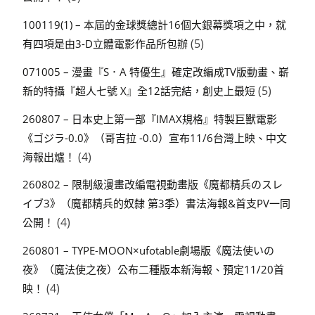
100119(1) – 本屆的金球獎總計16個大銀幕獎項之中，就
(5)
有四項是由3-D立體電影作品所包辦
071005 – 漫畫『S．A 特優生』確定改編成TV版動畫、嶄
(5)
新的特攝『超人七號 X』全12話完結，創史上最短
260807 – 日本史上第一部『IMAX規格』特製巨獸電影
《ゴジラ-0.0》（哥吉拉 -0.0）宣布11/6台灣上映、中文
(4)
海報出爐！
260802 – 限制級漫畫改編電視動畫版《魔都精兵のスレ
イブ3》（魔都精兵的奴隸 第3季）書法海報&首支PV一同
(4)
公開！
260801 – TYPE-MOON×ufotable劇場版《魔法使いの
夜》（魔法使之夜）公布二種版本新海報、預定11/20首
(4)
映！