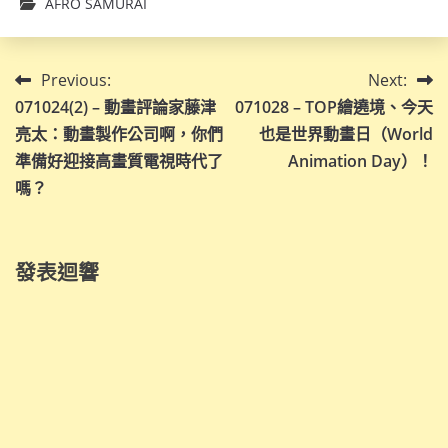
AFRO SAMURAI
文
Previous:
Next:
071024(2) – 動畫評論家藤津
071028 – TOP繪遶境、今天
章
亮太：動畫製作公司啊，你們
也是世界動畫日（World
導
準備好迎接高畫質電視時代了
Animation Day）！
嗎？
覽
發表迴響