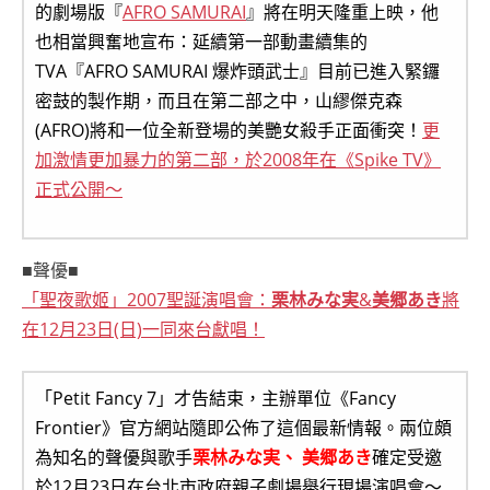
的劇場版『
AFRO SAMURAI
』將在明天隆重上映，他
也相當興奮地宣布：延續第一部動畫續集的
TVA『AFRO SAMURAI 爆炸頭武士』目前已進入緊鑼
密鼓的製作期，而且在第二部之中，山繆傑克森
(AFRO)將和一位全新登場的美艷女殺手正面衝突！
更
加激情更加暴力的第二部，於2008年在《Spike TV》
正式公開～
■聲優■
「聖夜歌姬」2007聖誕演唱會：
栗林みな実
&
美郷あき
將
在12月23日(日)一同來台獻唱！
「Petit Fancy 7」才告結束，主辦單位《Fancy
Frontier》官方網站隨即公佈了這個最新情報。兩位頗
為知名的聲優與歌手
栗林みな実、 美郷あき
確定受邀
於12月23日在台北市政府親子劇場舉行現場演唱會～