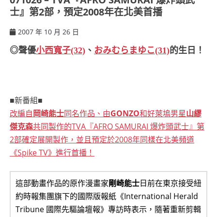
士』第2部，預定2008年在北美首播
2007 年 10 月 26 日
ccsx
◎聲優
小西寬子(32)
、
おみむらまゆこ(31)
的生日！
■新番組■
改編自
岡崎能士
同名作品、由
GONZO
和好萊塢男星
山繆
傑克森
共同製作的TVA『AFRO SAMURAI 爆炸頭武士』第
2部確定展開製作，並且預定於2008年同樣在北美頻道
《Spike TV》進行首播！
這部動畫作品的原作漫畫家
剛崎能士
日前在東京接受紐
約時報集團旗下的國際版報紙《International Herald
Tribune 國際先驅論壇報》專訪時表示，隨著重新剪輯