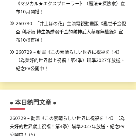
《マジカル★エクスプローラー》（魔法★探險家）宣
布10月開播！
260730 -「井上ほの花」主演電視動畫版《亂世千金倪
亞·利斯頓 轉生為嬌弱千金的弒神武人華麗無雙錄》宣
布10/6首播！
260729 – 動畫《この素晴らしい世界に祝福を！4》
（為美好的世界獻上祝福！第4季）瞄準2027年放送、
紀念PV公開中！
● 本日熱門文章 ●
260729 – 動畫《この素晴らしい世界に祝福を！4》（為
美好的世界獻上祝福！第4季）瞄準2027年放送、紀念PV
(5)
公開中！