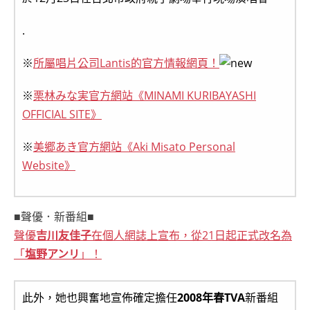
.
※
所屬唱片公司Lantis的官方情報網頁！
※
栗林みな実官方網站《MINAMI KURIBAYASHI
OFFICIAL SITE》
※
美郷あき官方網站《Aki Misato Personal
Website》
■聲優．新番組■
聲優
吉川友佳子
在個人網誌上宣布，從21日起正式改名為
「
塩野アンリ
」！
此外，她也興奮地宣佈確定擔任
2008年春TVA
新番組