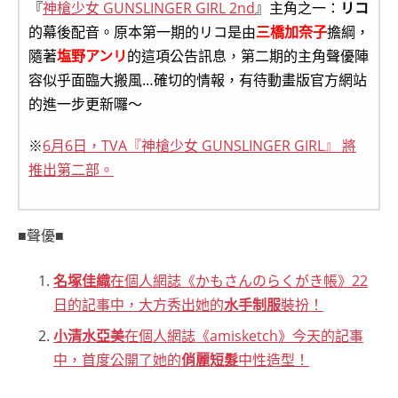
『
神槍少女 GUNSLINGER GIRL 2nd
』主角之一：
リコ
的幕後配音。原本第一期的リコ是由
三橋加奈子
擔綱，
隨著
塩野アンリ
的這項公告訊息，第二期的主角聲優陣
容似乎面臨大搬風…確切的情報，有待動畫版官方網站
的進一步更新囉～
※
6月6日，TVA『神槍少女 GUNSLINGER GIRL』 將
推出第二部。
■聲優■
名塚佳織
在個人網誌《かもさんのらくがき帳》22
日的記事中，大方秀出她的
水手制服
裝扮！
小清水亞美
在個人網誌《amisketch》今天的記事
中，首度公開了她的
俏麗短髮
中性造型！