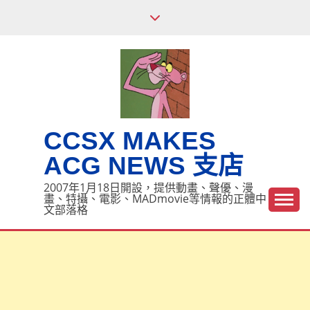
Skip
to
content
CCSX MAKES
ACG NEWS 支店
2007年1月18日開設，提供動畫、聲優、漫
畫、特攝、電影、MADmovie等情報的正體中
文部落格