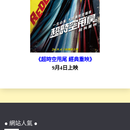
《超時空甩尾 經典重映》
9月4日上映
● 網站人氣 ●