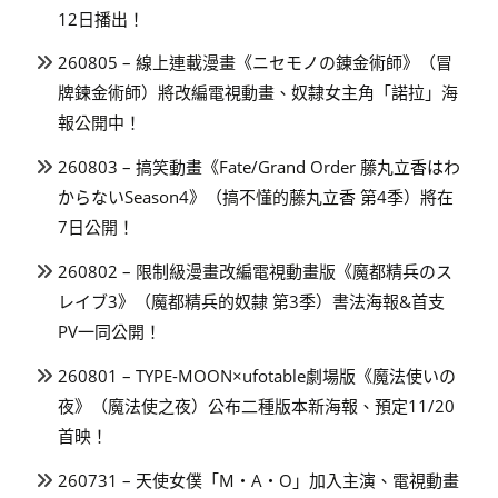
12日播出！
260805 – 線上連載漫畫《ニセモノの錬金術師》（冒
牌鍊金術師）將改編電視動畫、奴隸女主角「諾拉」海
報公開中！
260803 – 搞笑動畫《Fate/Grand Order 藤丸立香はわ
からないSeason4》（搞不懂的藤丸立香 第4季）將在
7日公開！
260802 – 限制級漫畫改編電視動畫版《魔都精兵のス
レイブ3》（魔都精兵的奴隸 第3季）書法海報&首支
PV一同公開！
260801 – TYPE-MOON×ufotable劇場版《魔法使いの
夜》（魔法使之夜）公布二種版本新海報、預定11/20
首映！
260731 – 天使女僕「M・A・O」加入主演、電視動畫