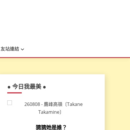
友站連結
● 今日我最美 ●
猜猜她是誰？