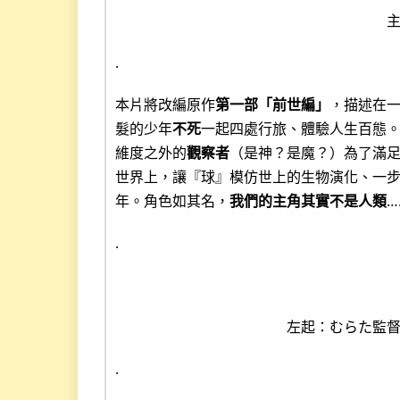
.
本片將改編原作
第一部「前世編」
，描述在
髮的少年
不死
一起四處行旅、體驗人生百態
維度之外的
觀察者
（是神？是魔？）為了滿
世界上，讓『球』模仿世上的生物演化、一
年。角色如其名，
我們的主角其實不是人類
…
.
左起：むらた監
.