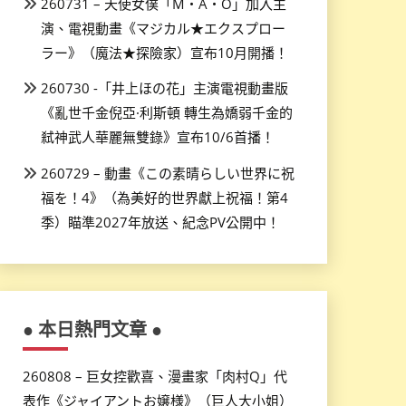
260731 – 天使女僕「M・A・O」加入主
演、電視動畫《マジカル★エクスプロー
ラー》（魔法★探險家）宣布10月開播！
260730 -「井上ほの花」主演電視動畫版
《亂世千金倪亞·利斯頓 轉生為嬌弱千金的
弒神武人華麗無雙錄》宣布10/6首播！
260729 – 動畫《この素晴らしい世界に祝
福を！4》（為美好的世界獻上祝福！第4
季）瞄準2027年放送、紀念PV公開中！
● 本日熱門文章 ●
260808 – 巨女控歡喜、漫畫家「肉村Q」代
表作《ジャイアントお嬢様》（巨人大小姐）