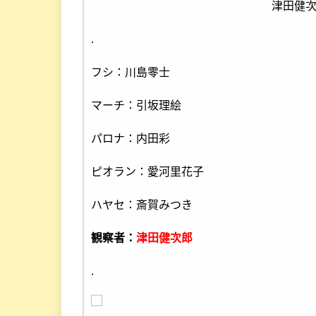
津田健
.
フシ：川島零士
マーチ：引坂理絵
パロナ：内田彩
ピオラン：愛河里花子
ハヤセ：斎賀みつき
観察者：
津田健次郎
.