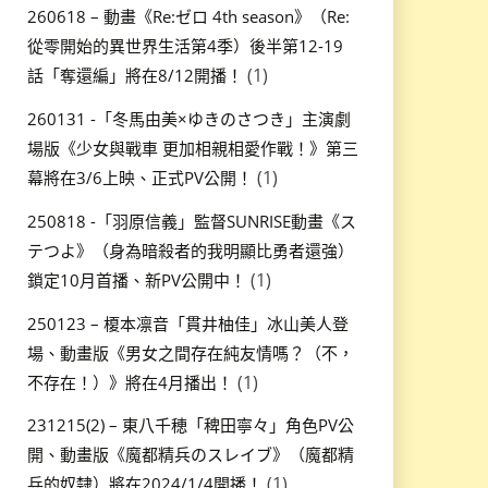
260618 – 動畫《Re:ゼロ 4th season》（Re:
從零開始的異世界生活第4季）後半第12-19
(1)
話「奪還編」將在8/12開播！
260131 -「冬馬由美×ゆきのさつき」主演劇
場版《少女與戰車 更加相親相愛作戰！》第三
(1)
幕將在3/6上映、正式PV公開！
250818 -「羽原信義」監督SUNRISE動畫《ス
テつよ》（身為暗殺者的我明顯比勇者還強）
(1)
鎖定10月首播、新PV公開中！
250123 – 榎本凛音「貫井柚佳」冰山美人登
場、動畫版《男女之間存在純友情嗎？（不，
(1)
不存在！）》將在4月播出！
231215(2) – 東八千穂「稗田寧々」角色PV公
開、動畫版《魔都精兵のスレイブ》（魔都精
(1)
兵的奴隸）將在2024/1/4開播！