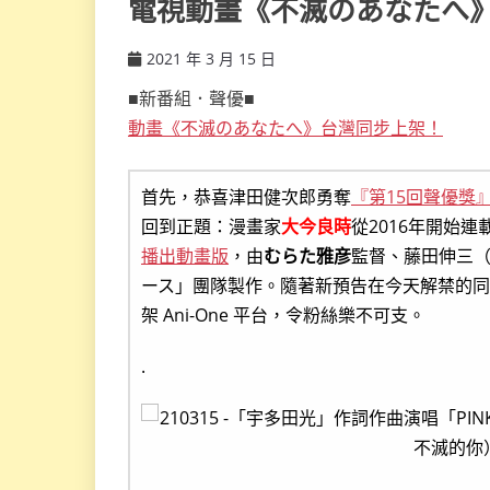
電視動畫《不滅のあなたへ》
2021 年 3 月 15 日
ccsx
■新番組．聲優■
動畫《不滅のあなたへ》台灣同步上架！
首先，恭喜津田健次郎勇奪
『第15回聲優獎
回到正題：漫畫家
大今良時
從2016年開始連
播出動畫版
，由
むらた雅彦
監督、藤田伸三（
ース」團隊製作。隨著新預告在今天解禁的
架 Ani-One 平台，令粉絲樂不可支。
.