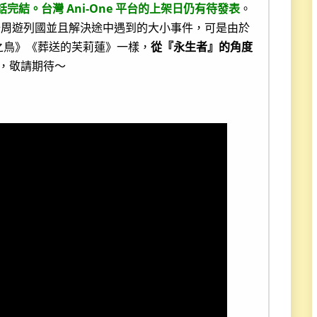
話完結。台灣 Ani-One 平台的上架日仍有待發表
。
公周遊列國並且解決途中遇到的大小事件，可是由於
之鳥》《葬送的芙莉蓮》一樣，
從『永生者』的角度
，敬請期待～