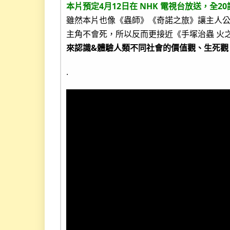
本片預定4月12日在 NHK 電視台放送，全20
雖然本片也像《蟲師》《奇諾之旅》讓主人
主角不會死，所以反而更接近《手塚治蟲 火
來認識&體驗人類不同社會的價值觀、生死觀
.