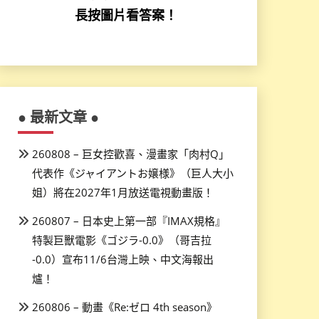
長按圖片看答案！
● 最新文章 ●
260808 – 巨女控歡喜、漫畫家「肉村Q」
代表作《ジャイアントお嬢様》（巨人大小
姐）將在2027年1月放送電視動畫版！
260807 – 日本史上第一部『IMAX規格』
特製巨獸電影《ゴジラ-0.0》（哥吉拉
-0.0）宣布11/6台灣上映、中文海報出
爐！
260806 – 動畫《Re:ゼロ 4th season》