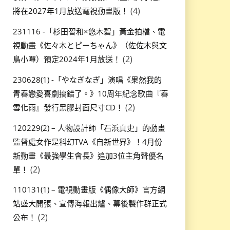
(4)
將在2027年1月放送電視動畫版！
231116 -「杉田智和×悠木碧」黃金拍檔、電
視動畫《佐々木とピーちゃん》（佐佐木與文
(2)
鳥小嗶）預定2024年1月放送！
230628(1) -「やなぎなぎ」演唱《果然我的
青春戀愛喜劇搞錯了。》10周年紀念歌曲『春
(2)
雪化雨』發行黑膠封面尺寸CD！
120229(2) – 人物設計師「石浜真史」的動畫
監督處女作是科幻TVA《自新世界》！4月份
新動畫《最強學生會長》追加3位主角聲優名
(2)
單！
110131(1) – 電視動畫版《偶像大師》官方網
站盛大開張、宣傳海報出爐、幕後製作群正式
(2)
公布！