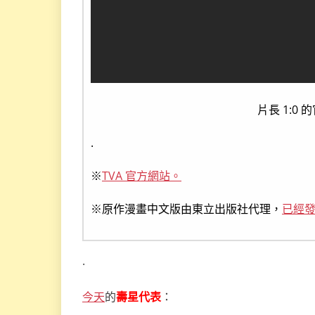
片長 1:0
.
※
TVA 官方網站。
※原作漫畫中文版由東立出版社代理，
已經發
.
今天
的
壽星代表
：