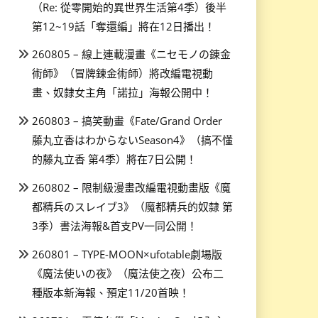
（Re: 從零開始的異世界生活第4季）後半
第12~19話「奪還編」將在12日播出！
260805 – 線上連載漫畫《ニセモノの錬金
術師》（冒牌鍊金術師）將改編電視動
畫、奴隸女主角「諾拉」海報公開中！
260803 – 搞笑動畫《Fate/Grand Order
藤丸立香はわからないSeason4》（搞不懂
的藤丸立香 第4季）將在7日公開！
260802 – 限制級漫畫改編電視動畫版《魔
都精兵のスレイブ3》（魔都精兵的奴隸 第
3季）書法海報&首支PV一同公開！
260801 – TYPE-MOON×ufotable劇場版
《魔法使いの夜》（魔法使之夜）公布二
種版本新海報、預定11/20首映！