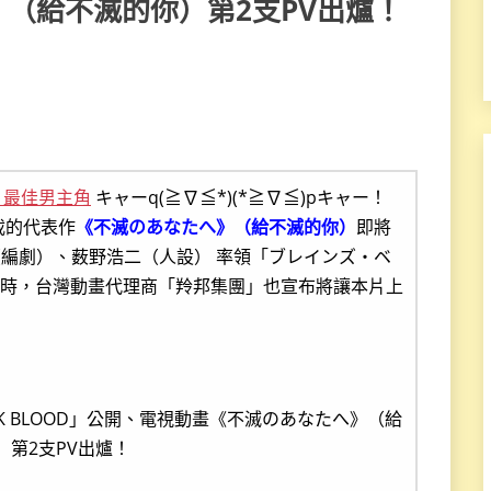
（給不滅的你）第2支PV出爐！
』最佳男主角
キャーq(≧∇≦*)(*≧∇≦)pキャー！
載的代表作
《不滅のあなたへ》（給不滅的你）
即將
編劇）、薮野浩二（人設） 率領「ブレインズ・ベ
同時，台灣動畫代理商「羚邦集團」也宣布將讓本片上