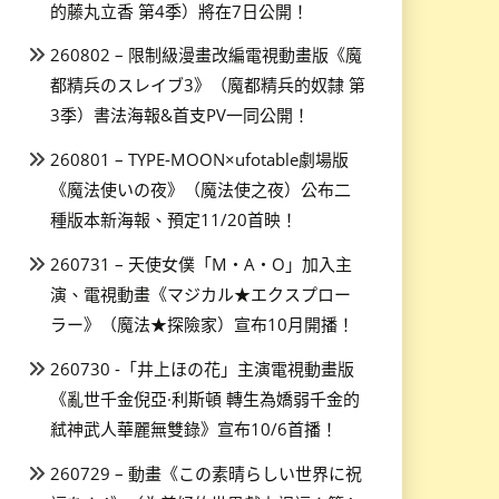
的藤丸立香 第4季）將在7日公開！
260802 – 限制級漫畫改編電視動畫版《魔
都精兵のスレイブ3》（魔都精兵的奴隸 第
3季）書法海報&首支PV一同公開！
260801 – TYPE-MOON×ufotable劇場版
《魔法使いの夜》（魔法使之夜）公布二
種版本新海報、預定11/20首映！
260731 – 天使女僕「M・A・O」加入主
演、電視動畫《マジカル★エクスプロー
ラー》（魔法★探險家）宣布10月開播！
260730 -「井上ほの花」主演電視動畫版
《亂世千金倪亞·利斯頓 轉生為嬌弱千金的
弒神武人華麗無雙錄》宣布10/6首播！
260729 – 動畫《この素晴らしい世界に祝