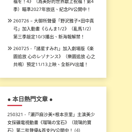
福を！4》（為美好的世界獻上祝福！第4
季）瞄準2027年放送、紀念PV公開中！
260726 – 大御所聲優「野沢雅子×田中真
弓」加入動畫《らんま1/2》（亂馬1/2）
第三季敲定10/3播出、新海報解禁！
260725 -「諸星すみれ」加入劇場版《楽
園追放 心のレゾナンス》（樂園追放 心之
共鳴）預定11/13上映、全新PV出爐！
● 本日熱門文章 ●
250321 -「瀬戸麻沙美×根本京里」主演美少
女採礦電視動畫《瑠璃の宝石》（琉璃的寶
(4)
石）第二批聲優&首支PV公開中！