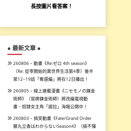
長按圖片看答案！
● 最新文章 ●
260806 – 動畫《Re:ゼロ 4th season》
（Re: 從零開始的異世界生活第4季）後半
第12~19話「奪還編」將在12日播出！
260805 – 線上連載漫畫《ニセモノの錬金
術師》（冒牌鍊金術師）將改編電視動
畫、奴隸女主角「諾拉」海報公開中！
260803 – 搞笑動畫《Fate/Grand Order
藤丸立香はわからないSeason4》（搞不懂