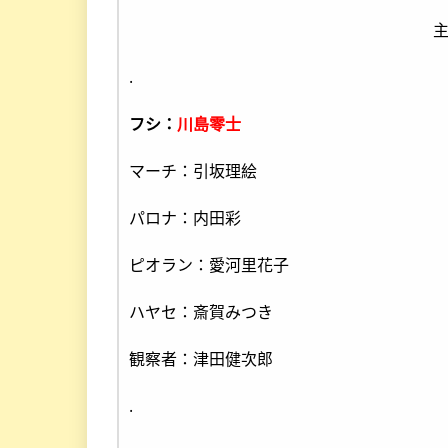
.
フシ：
川島零士
マーチ：引坂理絵
パロナ：内田彩
ピオラン：愛河里花子
ハヤセ：斎賀みつき
観察者：津田健次郎
.