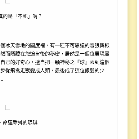
真的是「不死」嗎？
一個冰天雪地的國度裡，有一匹不可思議的雪狼與銀
。然而隱藏在旅途背後的秘密，居然是一個位居現實
足自己的好奇心，擅自把一顆神秘之『球』丟到這個
步步從飛禽走獸變成人類，最後成了這位銀髮的少
…
、命運乖舛的瑪琪