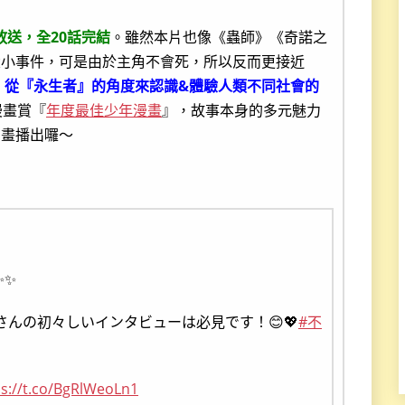
放送，全20話完結
。雖然本片也像《蟲師》《奇諾之
大小事件，可是由於主角不會死，所以反而更接近
，
從『永生者』的角度來認識&體驗人類不同社會的
漫畫賞『
年度最佳少年漫畫
』，故事本身的多元魅力
動畫播出囉～
✨✨
さんの初々しいインタビューは必見です！😊💖
#不
ps://t.co/BgRlWeoLn1