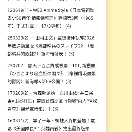
120619(1) – WEB Anime Style《日本電視動
畫史50週年 情報總整理》專欄第3回（1965
(4)
年）正式刊載！ 【7/3更新】
250323(2) -「田村正文」監督接棒執導2026
年放送動畫版《魔都精兵のスレイブ2》（魔
(3)
都精兵的奴隸2）新海報發表！
230707 – 願天下百合終成眷屬！10月新動畫
《ひきこまり吸血姫の悶々》（家裡蹲吸血姬
(3)
的鬱悶）新海報&新PV公開！
170209(2) – 青森縣邀請「石川由依×井口裕
香×山谷祥生」帶給台灣朋友《你我“兩人”情深
(3)
青森》觀光宣傳影片！
160311(2) – 等了一年、蜘蛛人終於登場！電
影《美國隊長3：英雄內戰》推出最終版預