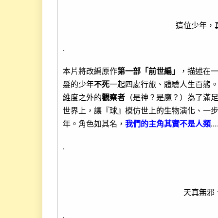
這位少年，
.
本片將改編原作
第一部「前世編」
，描述在
髮的少年
不死
一起四處行旅、體驗人生百態
維度之外的
觀察者
（是神？是魔？）為了滿
世界上，讓『球』模仿世上的生物演化、一
年。角色如其名，
我們的主角其實不是人類
…
.
天真無邪
.