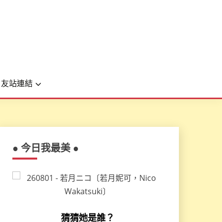
友站連結
● 今日我最美 ●
猜猜她是誰？