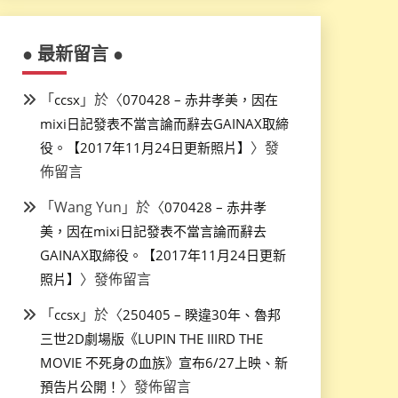
● 最新留言 ●
「
」於〈
ccsx
070428 – 赤井孝美，因在
mixi日記發表不當言論而辭去GAINAX取締
〉發
役。【2017年11月24日更新照片】
佈留言
「
Wang Yun
」於〈
070428 – 赤井孝
美，因在mixi日記發表不當言論而辭去
GAINAX取締役。【2017年11月24日更新
〉發佈留言
照片】
「
」於〈
ccsx
250405 – 睽違30年、魯邦
三世2D劇場版《LUPIN THE IIIRD THE
MOVIE 不死身の血族》宣布6/27上映、新
〉發佈留言
預告片公開！