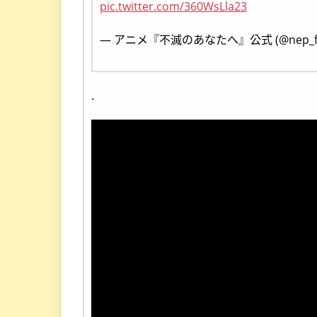
pic.twitter.com/360WsLla23
— アニメ『不滅のあなたへ』公式 (@nep_fu
.