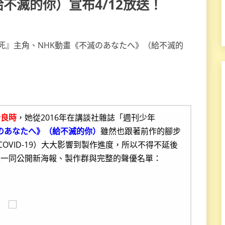
不滅的你）宣布4/12放送！
今良時
，她從2016年在講談社雜誌「週刊少年
のあなたへ》（給不滅的你）
雖然也跟著前作的腳步
COVID-19）大大影響到製作進度，所以不得不延後
並一同公開新海報、製作群與完整的聲優名單：