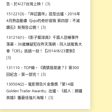
(3)
告、於4/27台灣上映！
151221(3) -「岸辺露伴」造型出爐、2016年
4月熱血動畫《JoJo的奇妙冒險 第四部：不滅
(3)
鑽石》新預告公開！
131216(1) -《影子籃球員》千面人恐嚇事件
落幕、36歲嫌疑犯在昨天落網、同人誌販售大
會「C85」逃過一劫！【2014/8/23更新】
(3)
131110 – TOP繪，《猜猜我是誰？》第300
(3)
回紀念、第一部完！
130504(2) – 電影預告片金像獎『第14屆
Golden Trailer Awards』出爐、《超人：鋼鐵
(3)
英雄》獲最佳強片海報！