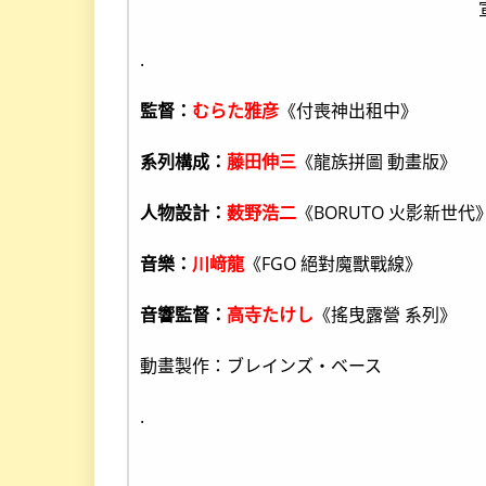
.
監督：
むらた雅彦
《付喪神出租中》
系列構成：
藤田伸三
《龍族拼圖 動畫版》
人物設計：
薮野浩二
《BORUTO 火影新世代
音樂：
川﨑龍
《FGO 絕對魔獸戰線》
音響監督：
高寺たけし
《搖曳露營 系列》
動畫製作：ブレインズ・ベース
.