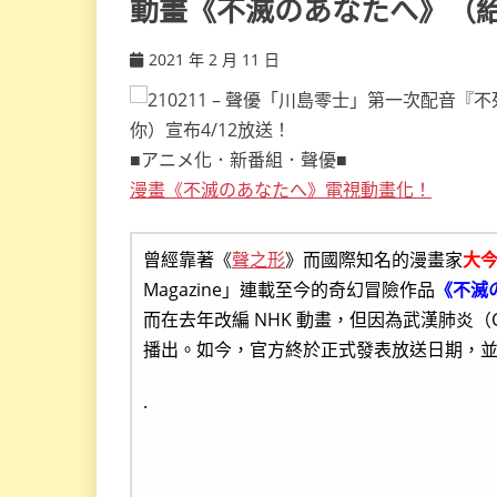
動畫《不滅のあなたへ》（給
2021 年 2 月 11 日
ccsx
■アニメ化．新番組．聲優■
漫畫《不滅のあなたへ》電視動畫化！
曾經靠著《
聲之形
》而國際知名的漫畫家
大
Magazine」連載至今的奇幻冒險作品
《不滅
而在去年改編 NHK 動畫，但因為武漢肺炎（
播出。如今，官方終於正式發表放送日期，
.