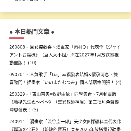
● 本日熱門文章 ●
260808 – 巨女控歡喜、漫畫家「肉村Q」代表作《ジャイ
アントお嬢様》（巨人大小姐）將在2027年1月放送電視
(10)
動畫版！
090701 – 人氣歌手「Lia」幸福發表結婚&懷孕消息、雙
(4)
喜臨門！插畫家「いのまたむつみ」個人部落格開張！
250329 -「東山奈央×牧野由依」同學集合、7月動畫版
《地獄先生ぬ～べ～》（靈異教師神眉）第三批角色聲優
(3)
陣容發表！
240911 – 漫畫家「渋谷圭一郎」美少女JK採礦科普代表作
《瑠璃の宝石》（琉璃的寶石）宣布2025年放送電視動畫