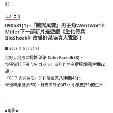
真人演出
090531(1) -『越獄風雲』男主角Wentworth
Miller下一部新片是遊戲《生化奇兵
BioShock》改編好萊塢真人電影！
2009 年 5 月 31 日
ccsx
◎好萊塢男星
柯林·法洛 Colin Farrell(33)、
特攝電影『哥吉拉 ゴジラ』系列作曲家
伊服部昭(享壽92
歲)、
『6/17 秀逗美眉』原作漫畫家
八神健(43)、
聲優
榊原良子(53)、日高のり子(47)、小泉豐(32)的生日！
.
■電影■