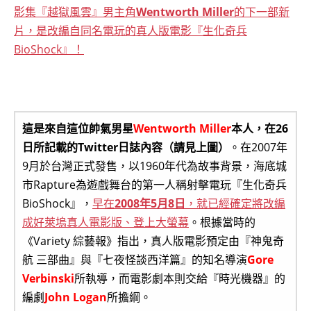
影集『越獄風雲』男主角
Wentworth Miller
的下一部新
片，是改編自同名電玩的真人版電影『生化奇兵
BioShock』！
這是來自這位帥氣男星
Wentworth Miller
本人，在26
日所記載的Twitter日誌內容（請見上圖）
。在2007年
9月於台灣正式發售，以1960年代為故事背景，海底城
市Rapture為遊戲舞台的第一人稱射擊電玩『生化奇兵
BioShock』，
早在
2008年5月8日
，就已經確定將改編
成好萊塢真人電影版、登上大螢幕
。根據當時的
《Variety 綜藝報》指出，真人版電影預定由『神鬼奇
航 三部曲』與『七夜怪談西洋篇』的知名導演
Gore
Verbinski
所執導，而電影劇本則交給『時光機器』的
編劇
John Logan
所擔綱。