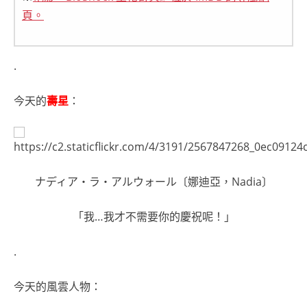
頁。
.
今天的
壽星
：
ナディア・ラ・アルウォール〔娜迪亞，Nadia〕
「我…我才不需要你的慶祝呢！」
.
今天的風雲人物：