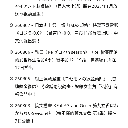
ャイアントお嬢様》（巨人大小姐）將在2027年1月放
送電視動畫版！
260807 – 日本史上第一部『IMAX規格』特製巨獸電影
《ゴジラ-0.0》（哥吉拉 -0.0）宣布11/6台灣上映、中
文海報出爐！
260806 – 動畫《Re:ゼロ 4th season》（Re: 從零開始
的異世界生活第4季）後半第12~19話「奪還編」將在
12日播出！
260805 – 線上連載漫畫《ニセモノの錬金術師》（冒
牌鍊金術師）將改編電視動畫、奴隸女主角「諾拉」海
報公開中！
260803 – 搞笑動畫《Fate/Grand Order 藤丸立香はわ
からないSeason4》（搞不懂的藤丸立香 第4季）將在
7日公開！