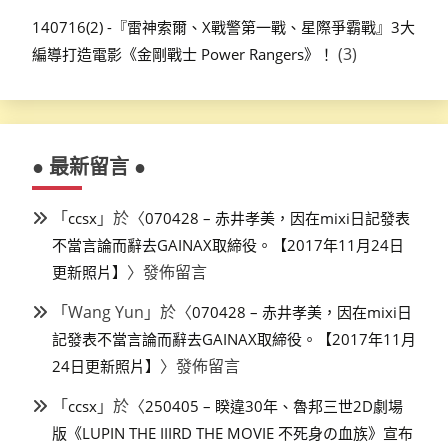
140716(2) -『雷神索爾、X戰警第一戰、星際爭霸戰』3大
(3)
編導打造電影《金剛戰士 Power Rangers》！
● 最新留言 ●
「
」於〈
ccsx
070428 – 赤井孝美，因在mixi日記發表
不當言論而辭去GAINAX取締役。【2017年11月24日
〉發佈留言
更新照片】
「
Wang Yun
」於〈
070428 – 赤井孝美，因在mixi日
記發表不當言論而辭去GAINAX取締役。【2017年11月
〉發佈留言
24日更新照片】
「
」於〈
ccsx
250405 – 睽違30年、魯邦三世2D劇場
版《LUPIN THE IIIRD THE MOVIE 不死身の血族》宣布