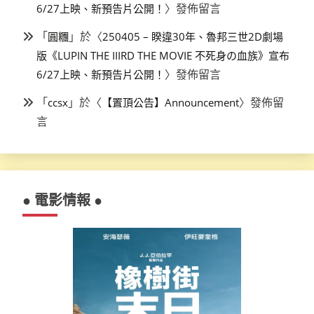
〉發佈留言
6/27上映、新預告片公開！
「
」於〈
圓糰
250405 – 睽違30年、魯邦三世2D劇場
版《LUPIN THE IIIRD THE MOVIE 不死身の血族》宣布
〉發佈留言
6/27上映、新預告片公開！
「
」於〈
〉發佈留
ccsx
【置頂公告】Announcement
言
● 電影情報 ●