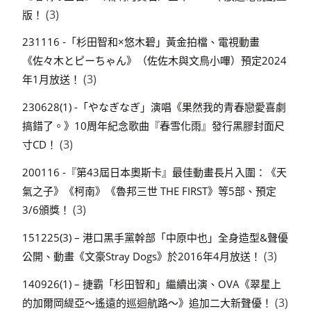
(3)
版！
231116 -「杉田智和×悠木碧」黃金拍檔、電視動畫
《佐々木とピーちゃん》（佐佐木與文鳥小嗶）預定2024
(3)
年1月放送！
230628(1) -「やなぎなぎ」演唱《果然我的青春戀愛喜劇
搞錯了。》10周年紀念歌曲『春雪化雨』發行黑膠封面尺
(3)
寸CD！
200116 -『第43屆日本奧斯卡』最佳動畫長片入圍：《天
氣之子》《柯南》《魯邦三世 THE FIRST》等5部、預定
(3)
3/6頒獎！
151225(3) – 港口黑手黨幹部「中原中也」全身造型&聲優
(3)
公開、動畫《文豪Stray Dogs》於2016年4月放送！
140926(1) – 捷霸「杉田智和」繼續出演、OVA《翠星上
(3)
的加爾岡緹亞～遙遠的巡迴航路～》追加二大新聲優！