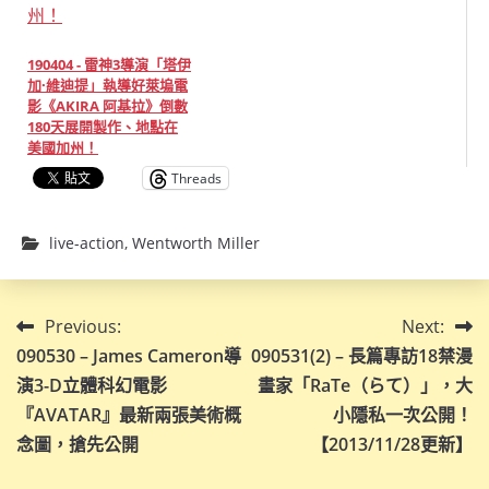
190404 - 雷神3導演「塔伊
加·維迪提」執導好萊塢電
影《AKIRA 阿基拉》倒數
180天展開製作、地點在
美國加州！
Threads
live-action
,
Wentworth Miller
文
Previous:
Next:
090530 – James Cameron導
090531(2) – 長篇專訪18禁漫
章
演3-D立體科幻電影
畫家「RaTe（らて）」，大
導
『AVATAR』最新兩張美術概
小隱私一次公開！
念圖，搶先公開
【2013/11/28更新】
覽