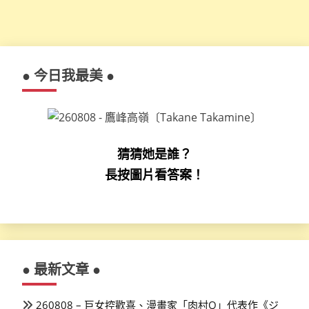
● 今日我最美 ●
猜猜她是誰？
長按圖片看答案！
● 最新文章 ●
260808 – 巨女控歡喜、漫畫家「肉村Q」代表作《ジ