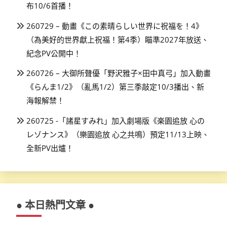
布10/6首播！
260729 – 動畫《この素晴らしい世界に祝福を！4》
（為美好的世界獻上祝福！第4季）瞄準2027年放送、
紀念PV公開中！
260726 – 大御所聲優「野沢雅子×田中真弓」加入動畫
《らんま1/2》（亂馬1/2）第三季敲定10/3播出、新
海報解禁！
260725 -「諸星すみれ」加入劇場版《楽園追放 心の
レゾナンス》（樂園追放 心之共鳴）預定11/13上映、
全新PV出爐！
● 本日熱門文章 ●