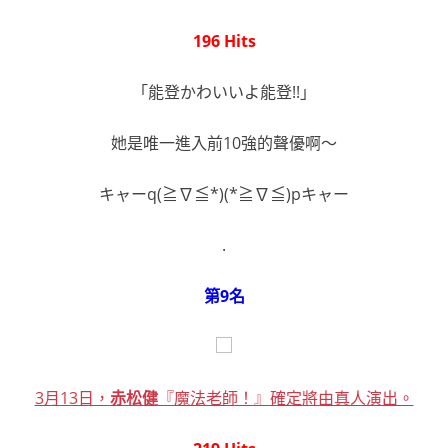
196 Hits
「能登かわいいよ能登!!」
她是唯一進入前10強的聲優啊～
キャーq(≧∇≦*)(*≧∇≦)pキャー
.
第9名
3月13日，
赤松健
『魔法老師！』確定將由真人演出。