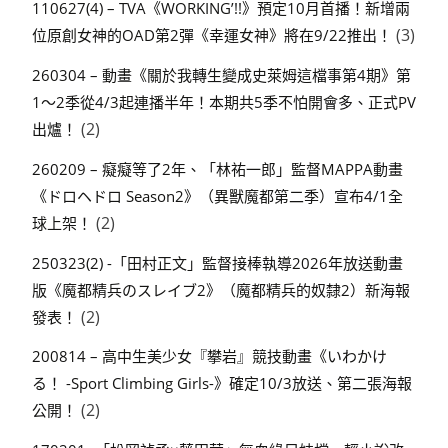
110627(4) – TVA《WORKING’!!》預定10月首播！新增兩
(3)
位原創女神的OAD第2彈《幸運女神》將在9/22推出！
260304 – 動畫《關於我轉生變成史萊姆這檔事第4期》第
1～2季從4/3起連播半年！本期共5季不怕開會多、正式PV
(2)
出爐！
260209 – 癡癡等了2年、「林祐一郎」監督MAPPA動畫
《ドロヘドロ Season2》（異獸魔都第二季）宣布4/1全
(2)
球上架！
250323(2) -「田村正文」監督接棒執導2026年放送動畫
版《魔都精兵のスレイブ2》（魔都精兵的奴隸2）新海報
(2)
發表！
200814 – 高中生美少女『攀岩』競技動畫《いわかけ
る！ -Sport Climbing Girls-》確定10/3放送、第二張海報
(2)
公開！