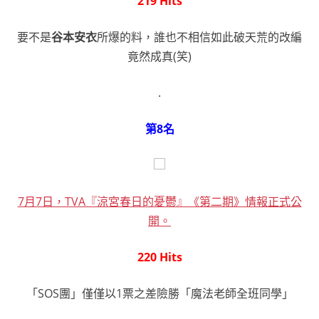
219 Hits
要不是
谷本安衣
所爆的料，誰也不相信如此破天荒的改編
竟然成真(笑)
.
第8名
7月7日，TVA『涼宮春日的憂鬱』《第二期》情報正式公
開。
220 Hits
「SOS團」僅僅以1票之差險勝「魔法老師全班同學」