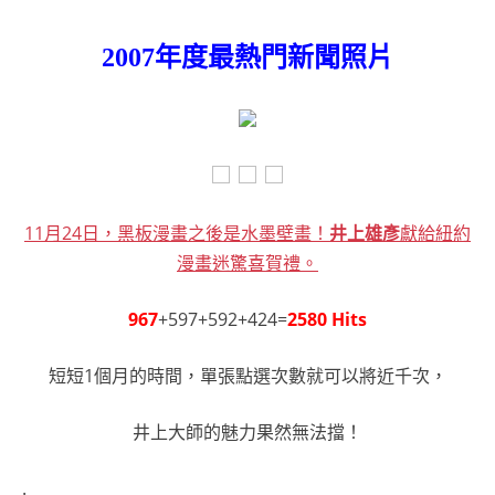
2007年度最熱門新聞照片
11月24日，黑板漫畫之後是水墨壁畫！
井上雄彥
獻給紐約
漫畫迷驚喜賀禮。
967
+597+592+424=
2580 Hits
短短1個月的時間，單張點選次數就可以將近千次，
井上大師的魅力果然無法擋！
.