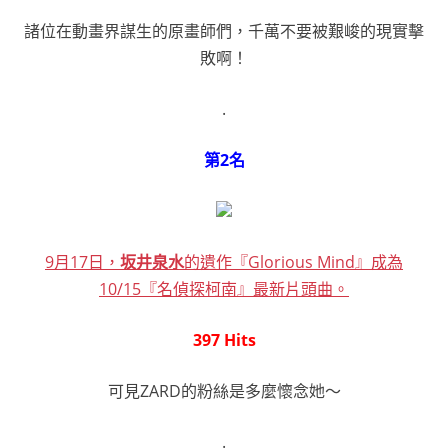
諸位在動畫界謀生的原畫師們，千萬不要被艱峻的現實擊
敗啊！
.
第2名
9月17日，
坂井泉水
的遺作『Glorious Mind』成為
10/15『名偵探柯南』最新片頭曲。
397 Hits
可見ZARD的粉絲是多麼懷念她～
.