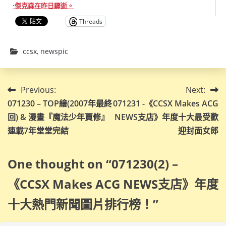
·傑克森在昨日驟逝。
Threads
ccsx
,
newspic
文
Previous:
Next:
071230 – TOP繪(2007年最終
071231 -《CCSX Makes ACG
章
回) & 漫畫『魔法少年賈修』
NEWS支店》年度十大最受歡
導
連載7年堂堂完結
迎封面女郎
覽
One thought on “
071230(2) –
《CCSX Makes ACG NEWS支店》年度
十大熱門新聞圖片排行榜！
”