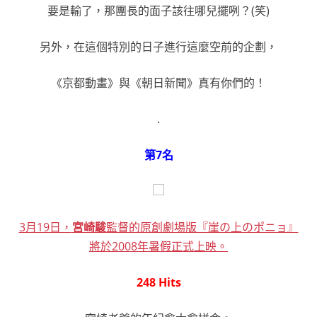
要是輸了，那團長的面子該往哪兒擺咧？(笑)
另外，在這個特別的日子進行這麼空前的企劃，
《京都動畫》與《朝日新聞》真有你們的！
.
第7名
3月19日，
宮崎駿
監督的原創劇場版『崖の上のポニョ』
將於2008年暑假正式上映。
248 Hits