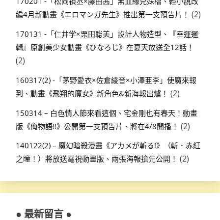
170201 -「松岡禎丞×藤田茜」無血緣兄妹檔、輕小說改
(2)
編4月新動畫《エロマンガ先生》推出第一支預告片！
170131 -「仁井学×栗田聡美」設計人物造型、『幸運邏
輯』原創美少女動畫《ひなろじ》在夏天放送全12話！
(2)
160317(2) -「茅野愛衣×佐倉綾音×小澤亜李」使魔來報
(2)
到、動畫《飛翔的魔女》新角色&新海報出爐！
150314 – 白色情人節來看這個、宅金剛也有春天！動畫
(2)
版《俺物語!!》公開第一支預告片、將在4/8開播！
140122(2) – 魔幻暗殺漫畫《アカメが斬る!》（斬．赤紅
(2)
之瞳！）將放送電視動畫版、兩張海報搶先公開！
● 最新留言 ●