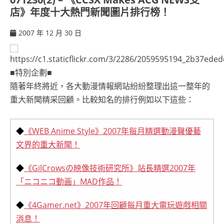
店》年度十大熱門新聞圖片排行榜！
2007 年 12 月 30 日
ccsx
■特別企劃■
隨著年終將近，各大動漫情報網站紛紛整理出這一整年的
重大新聞精采回顧。比較知名的排行例如以下這些：
◆
《WEB Anime Style》2007年每月精選動漫聲優藝
文界的重大新聞！
◆
《GilCrowsの映像技術研究所》站長精選2007年
「ニコニコ動画」MAD作品！
◆
《4Gamer.net》2007年回顧每月重大電玩遊戲相關
消息！