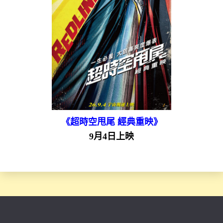
《超時空甩尾 經典重映》
9月4日上映