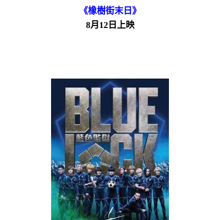
《橡樹街末日》
8月12日上映