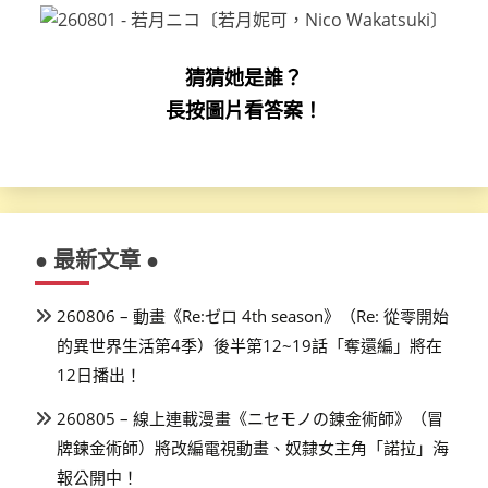
猜猜她是誰？
長按圖片看答案！
● 最新文章 ●
260806 – 動畫《Re:ゼロ 4th season》（Re: 從零開始
的異世界生活第4季）後半第12~19話「奪還編」將在
12日播出！
260805 – 線上連載漫畫《ニセモノの錬金術師》（冒
牌鍊金術師）將改編電視動畫、奴隸女主角「諾拉」海
報公開中！