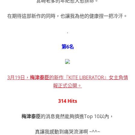
宮崎老爹的年紀愈大愈拼命。
在期待這部新作的同時，也讓我為他的健康捏一把冷汗。
.
第6名
3月19日，
梅津泰臣
的新作『KITE LIBERATOR』女主角情
報正式公開。
314 Hits
梅津泰臣
的消息竟然能夠擠進Top 10以內，
真讓我感動到痛哭流涕啊 ~^^~