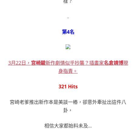
樣？
.
第4名
3月22日，
宮崎駿
新作劇情似乎抄襲？插畫家
名倉靖博
現
身指責。
321 Hits
宮崎老爹推出新作本是美談一樁，卻意外牽扯出這件八
卦，
相信大家都始料未及…