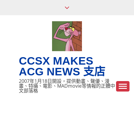
Skip
to
content
CCSX MAKES
ACG NEWS 支店
2007年1月18日開設，提供動畫、聲優、漫
畫、特攝、電影、MADmovie等情報的正體中
文部落格