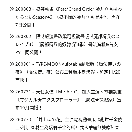
260803 – 搞笑動畫《Fate/Grand Order 藤丸立香はわ
からないSeason4》（搞不懂的藤丸立香 第4季）將在
7日公開！
260802 – 限制級漫畫改編電視動畫版《魔都精兵のス
レイブ3》（魔都精兵的奴隸 第3季）書法海報&首支
PV一同公開！
260801 – TYPE-MOON×ufotable劇場版《魔法使いの
夜》（魔法使之夜）公布二種版本新海報、預定11/20
首映！
260731 – 天使女僕「M・A・O」加入主演、電視動畫
《マジカル★エクスプローラー》（魔法★探險家）宣
布10月開播！
260730 -「井上ほの花」主演電視動畫版《亂世千金倪
亞·利斯頓 轉生為嬌弱千金的弒神武人華麗無雙錄》宣