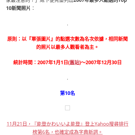
家最注意的？」底下便完整列出
2007年最多人點選的Top
10新聞照片
：
.
原則：以『單張圖片』的點選次數為名次依據，相同新聞
的照片以最多人觀看者為主。
統計時間：2007年1月1日(
舊站
)～2007年12月30日
.
第10名
11月21日，『能登かわいいよ能登』登上Yahoo搜尋排行
榜第6名，也確定成為字典新詞。