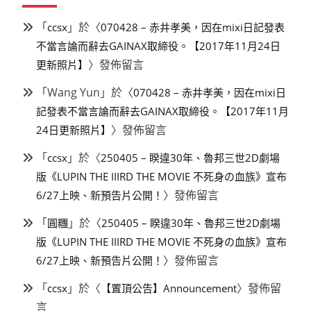
「
」於〈
ccsx
070428 – 赤井孝美，因在mixi日記發表
不當言論而辭去GAINAX取締役。【2017年11月24日
〉發佈留言
更新照片】
「
Wang Yun
」於〈
070428 – 赤井孝美，因在mixi日
記發表不當言論而辭去GAINAX取締役。【2017年11月
〉發佈留言
24日更新照片】
「
」於〈
ccsx
250405 – 睽違30年、魯邦三世2D劇場
版《LUPIN THE IIIRD THE MOVIE 不死身の血族》宣布
〉發佈留言
6/27上映、新預告片公開！
「
」於〈
圓糰
250405 – 睽違30年、魯邦三世2D劇場
版《LUPIN THE IIIRD THE MOVIE 不死身の血族》宣布
〉發佈留言
6/27上映、新預告片公開！
「
」於〈
〉發佈留
ccsx
【置頂公告】Announcement
言