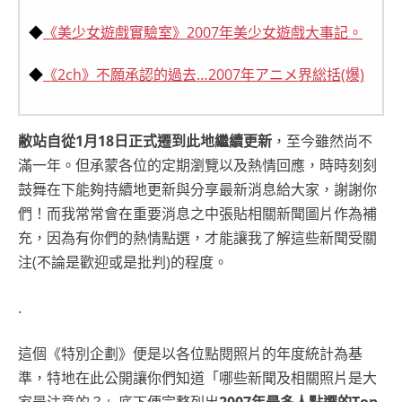
◆
《美少女遊戲實驗室》2007年美少女遊戲大事記。
◆
《2ch》不願承認的過去…2007年アニメ界総括(爆)
敝站自從1月18日正式遷到此地繼續更新
，至今雖然尚不
滿一年。但承蒙各位的定期瀏覽以及熱情回應，時時刻刻
鼓舞在下能夠持續地更新與分享最新消息給大家，謝謝你
們！而我常常會在重要消息之中張貼相關新聞圖片作為補
充，因為有你們的熱情點選，才能讓我了解這些新聞受關
注(不論是歡迎或是批判)的程度。
.
這個《特別企劃》便是以各位點閱照片的年度統計為基
準，特地在此公開讓你們知道「哪些新聞及相關照片是大