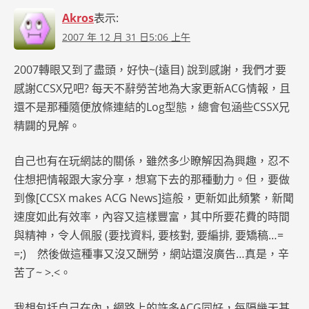
Akros
表示:
2007 年 12 月 31 日5:06 上午
2007轉眼又到了盡頭，好快~(遠目) 說到感謝，我們才要
感謝CCSX兄吧? 每天不辭勞苦地為大家更新ACG情報，且
還不是那種隨便放條連結的Log型態，總會包涵些CSSX兄
精闢的見解。
自己也有在玩網誌的關係，雖然多少瞭解因為興趣，忍不
住想把情報跟大家分享，想寫下去的那種動力。但，要做
到像[CCSX makes ACG News]這般，更新如此頻繁，新聞
速度如此有效率，內容又這樣豐富，其中所要花費的時間
與精神，令人佩服 (要找資料, 要核對, 要編排, 要矯稿…=
=;) 然後做這種事又沒又酬勞，網站還沒廣告…真是，辛
苦了~ >.<。
我想包括自己在內，網路上的許多ACG同好，每隔幾天甚