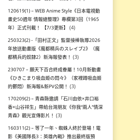
120619(1) – WEB Anime Style《日本電視動
畫史50週年 情報總整理》專欄第3回（1965
(4)
年）正式刊載！ 【7/3更新】
250323(2) -「田村正文」監督接棒執導2026
年放送動畫版《魔都精兵のスレイブ2》（魔
(3)
都精兵的奴隸2）新海報發表！
230707 – 願天下百合終成眷屬！10月新動畫
《ひきこまり吸血姫の悶々》（家裡蹲吸血姬
(3)
的鬱悶）新海報&新PV公開！
170209(2) – 青森縣邀請「石川由依×井口裕
香×山谷祥生」帶給台灣朋友《你我“兩人”情深
(3)
青森》觀光宣傳影片！
160311(2) – 等了一年、蜘蛛人終於登場！電
影《美國隊長3：英雄內戰》推出最終版預