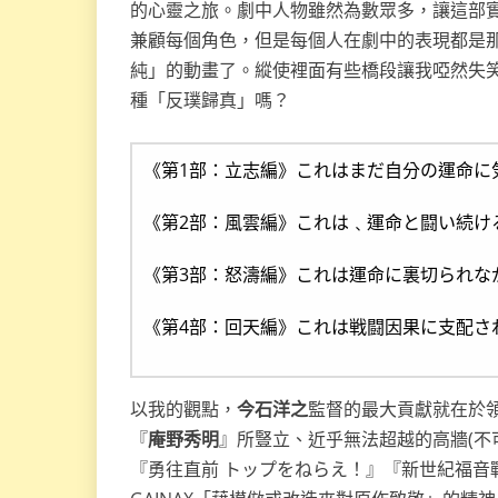
的心靈之旅。劇中人物雖然為數眾多，讓這部實
兼顧每個角色，但是每個人在劇中的表現都是
純」的動畫了。縱使裡面有些橋段讓我啞然失
種「反璞歸真」嗎？
《第1部：立志編》これはまだ自分の運命に
《第2部：風雲編》これは﹑運命と闘い続け
《第3部：怒濤編》これは運命に裏切られな
《第4部：回天編》これは戦闘因果に支配さ
以我的觀點，
今石洋之
監督的最大貢獻就在於領
『
庵野秀明
』所豎立、近乎無法超越的高牆(不可
『勇往直前 トップをねらえ！』『新世紀福音戰士