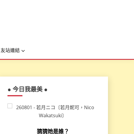
友站連結
● 今日我最美 ●
猜猜她是誰？