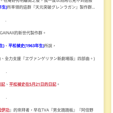
精神。在庵野秀明離開之後，我一度以為再也見不到這般
年生)
所率領的這群『天元突破グレンラガン』製作群…
.
GAINAX的新世代製作群。
生)
、
平松禎史(1963年生)
所說，
贊助、全力支援『ヱヴァンゲリヲン新劇場版』四部曲。)
.
日記
、
平松禎史在5月21日的日記
。
.
田伊功
』的崇拜者，早在TVA『男女蹺蹺板』『阿倍野