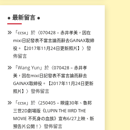
● 最新留言 ●
「
」於〈
ccsx
070428 – 赤井孝美，因在
mixi日記發表不當言論而辭去GAINAX取締
〉發
役。【2017年11月24日更新照片】
佈留言
「
Wang Yun
」於〈
070428 – 赤井孝
美，因在mixi日記發表不當言論而辭去
GAINAX取締役。【2017年11月24日更新
〉發佈留言
照片】
「
」於〈
ccsx
250405 – 睽違30年、魯邦
三世2D劇場版《LUPIN THE IIIRD THE
MOVIE 不死身の血族》宣布6/27上映、新
〉發佈留言
預告片公開！