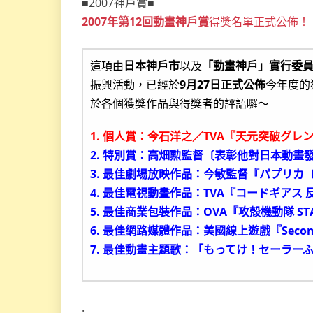
■2007神戶賞■
2007年第12回動畫神戶賞
得獎名單正式公佈！
這項由
日本神戶市
以及
「動畫神戶」實行委
振興活動，已經於
9月27日正式公佈
今年度的
於各個獲獎作品與得獎者的評語囉～
1. 個人賞：今石洋之／TVA『天元突破グレ
2. 特別賞：高畑勲監督〔表彰他對日本動畫
3. 最佳劇場放映作品：今敏監督『パプリカ〔
4. 最佳電視動畫作品：TVA『コードギアス
5. 最佳商業包裝作品：OVA『攻殻機動隊 STAND AL
6. 最佳網路媒體作品：美國線上遊戲『Second 
7. 最佳動畫主題歌：「もってけ！セーラー
.