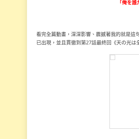
「俺を誰
看完全篇動畫，深深影響、震撼著我的就是這句
已出現，並且貫徹到第27話最終回《天の光は