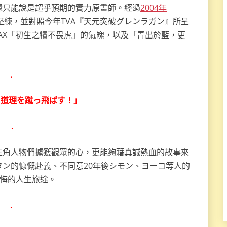
還只能說是超乎預期的實力原畫師。經過
2004年
歷練，並對照今年TVA『天元突破グレンラガン』所呈
NAX「初生之犢不畏虎」的氣魄，以及「青出於藍，更
.
て道理を蹴っ飛ばす！」
.
主角人物們擄獲觀眾的心，更能夠藉真誠熱血的故事來
ン的慷慨赴義、不同意20年後シモン、ヨーコ等人的
無悔的人生旅途。
.