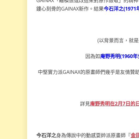
GAINAX「藉模倣或改造來對原作致敬」的
鏤心刻骨的GAINAX新作。結果
今石洋之(1971
(以背景而言，就是
因為如
庵野秀明(1960年
中堅實力派GAINAX的原畫師們幾乎是友情
詳見
庵野秀明在2月7日的
今石洋之
身為傳說中的動感耍帥派原畫師『
金