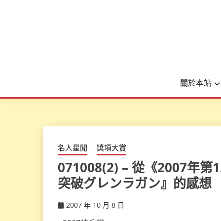
關於本站
名人星聞
獎項大賞
071008(2) – 從《20
突破グレンラガン』的感想
2007 年 10 月 8 日
ccsx