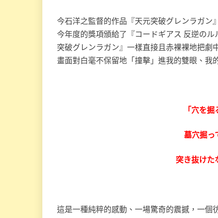
今石洋之監督的作品『天元突破グレンラガン
今年度的獎項頒給了『コードギアス 反逆のル
突破グレンラガン』一樣直接且赤裸裸地把劇中
畫面對白毫不保留地「撞擊」進我的雙眼、我
「穴を掘
墓穴掘っ
突き抜けた
這是一種純粹的感動、一場驚奇的震撼，一個