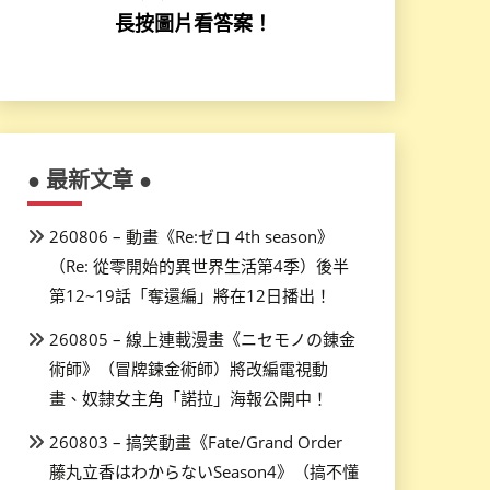
長按圖片看答案！
● 最新文章 ●
260806 – 動畫《Re:ゼロ 4th season》
（Re: 從零開始的異世界生活第4季）後半
第12~19話「奪還編」將在12日播出！
260805 – 線上連載漫畫《ニセモノの錬金
術師》（冒牌鍊金術師）將改編電視動
畫、奴隸女主角「諾拉」海報公開中！
260803 – 搞笑動畫《Fate/Grand Order
藤丸立香はわからないSeason4》（搞不懂