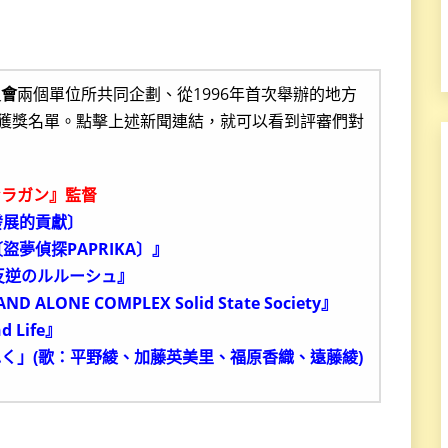
員會
兩個單位所共同企劃、從1996年首次舉辦的地方
獲獎名單。點擊上述新聞連結，就可以看到評審們對
ンラガン』監督
發展的貢獻〕
盜夢偵探PAPRIKA〕』
 反逆のルルーシュ』
ONE COMPLEX Solid State Society』
Life』
ふく」(歌：平野綾、加藤英美里、福原香織、遠藤綾)