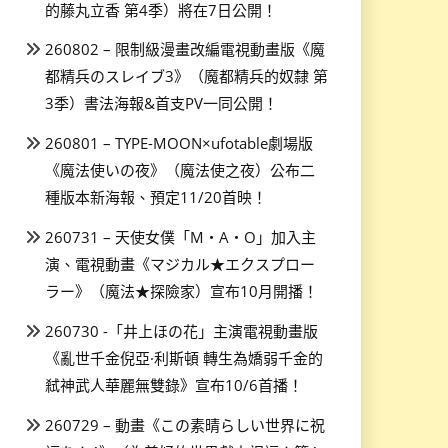
的藤丸立香 第4季）將在7日公開！
260802 – 限制級漫畫改編電視動畫版《魔
都精兵のスレイブ3》（魔都精兵的奴隸 第
3季）書法海報&首支PV一同公開！
260801 – TYPE-MOON×ufotable劇場版
《魔法使いの夜》（魔法使之夜）公布二
種版本新海報、預定11/20首映！
260731 – 天使女僕「M・A・O」加入主
演、電視動畫《マジカル★エクスプロー
ラー》（魔法★探險家）宣布10月開播！
260730 -「井上ほの花」主演電視動畫版
《亂世千金倪亞·利斯頓 轉生為嬌弱千金的
弒神武人華麗無雙錄》宣布10/6首播！
260729 – 動畫《この素晴らしい世界に祝