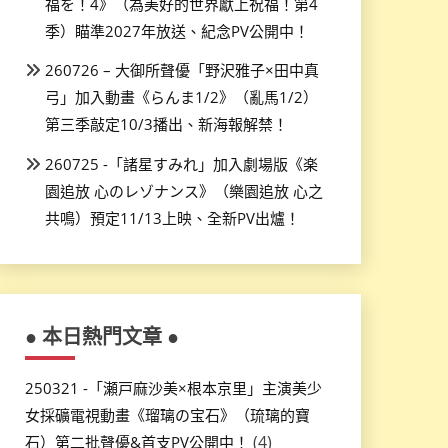
福を！4》（為美好的世界獻上祝福！第4
季）瞄準2027年放送、紀念PV公開中！
260726 – 大御所聲優「野沢雅子×田中真
弓」加入動畫《らんま1/2》（亂馬1/2）
第三季敲定10/3播出、新海報解禁！
260725 -「諸星すみれ」加入劇場版《楽
園追放 心のレゾナンス》（樂園追放 心之
共鳴）預定11/13上映、全新PV出爐！
● 本日熱門文章 ●
250321 -「瀬戸麻沙美×根本京里」主演美少
女採礦電視動畫《瑠璃の宝石》（琉璃的寶
(4)
石）第二批聲優&首支PV公開中！