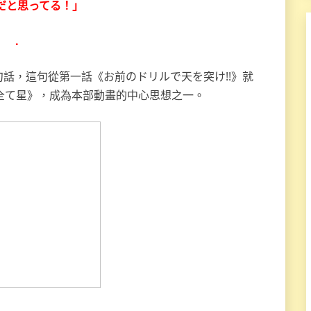
だと思ってる！」
.
話，這句從第一話《お前のドリルで天を突け!!》就
全て星》，成為本部動畫的中心思想之一。