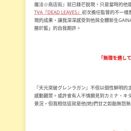
魔法☆商店街』就已鋒芒銳現，只是當時的他
TVA『DEAD LEAVES』
初次擔任監督的不一樣
現的成果，讓我深深感受到他與全體新生GAI
勝於藍」的自我期許。
「無理を通し
『天元突破グレンラガン』不但以個性鮮明的
感動觀眾。或許會有人不情願見到カミナ、キタ
景況，但我相信這就是他(她)們甘之如飴無怨