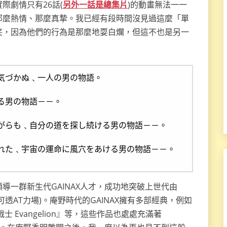
際劇情只有26話(
另外一話是總集片
)的動畫無法一一
那麼熱情、那麼真摯。我已經有段時間沒見過這麼「單
笑，因為他們的行為是那麼地耍白爛，但這不也是另一
気づかぬ﹑一人の男の物語。
る男の物語－－。
がらも﹑自分の道を探し続ける男の物語－－。
れた﹑宇宙の運命に風穴をあける男の物語－－。
導一群新生代GAINAX人才，成功地突破上世代由
透AT力場)。庵野時代的GAINAX擁有多部經典，例如
 Evangelion』等，這些作品也處處充滿著