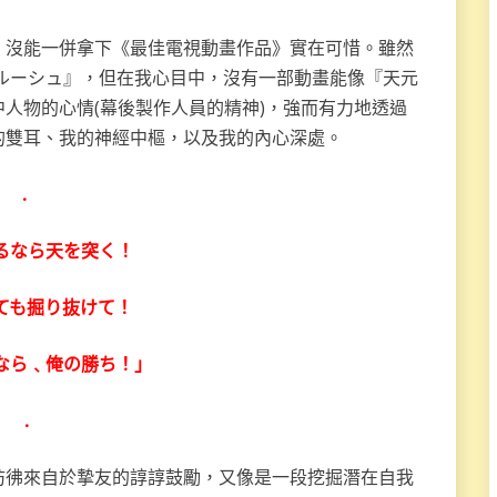
』沒能一併拿下《最佳電視動畫作品》實在可惜。雖然
ルーシュ』，但在我心目中，沒有一部動畫能像『天元
人物的心情(幕後製作人員的精神)，強而有力地透過
的雙耳、我的神經中樞，以及我的內心深處。
.
るなら天を突く！
ても掘り抜けて！
なら﹑俺の勝ち！」
.
彷彿來自於摯友的諄諄鼓勵，又像是一段挖掘潛在自我