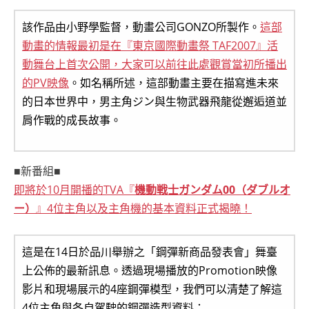
該作品由小野學監督，動畫公司GONZO所製作。
這部
動畫的情報最初是在『東京國際動畫祭 TAF2007』活
動舞台上首次公開，大家可以前往此處觀賞當初所播出
的PV映像
。如名稱所述，這部動畫主要在描寫進未來
的日本世界中，男主角ジン與生物武器飛龍從邂逅道並
肩作戰的成長故事。
■新番組■
即將於10月開播的TVA『
機動戦士ガンダム00（ダブルオ
ー）
』4位主角以及主角機的基本資料正式揭曉！
這是在14日於品川舉辦之「鋼彈新商品發表會」舞臺
上公佈的最新訊息。透過現場播放的Promotion映像
影片和現場展示的4座鋼彈模型，我們可以清楚了解這
4位主角與各自駕駛的鋼彈造型資料：