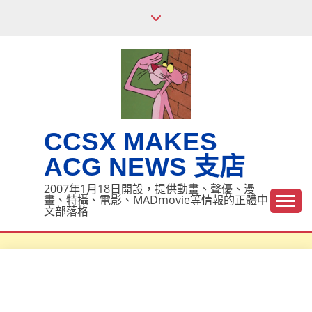
Skip
to
content
CCSX MAKES
ACG NEWS 支店
2007年1月18日開設，提供動畫、聲優、漫
畫、特攝、電影、MADmovie等情報的正體中
文部落格