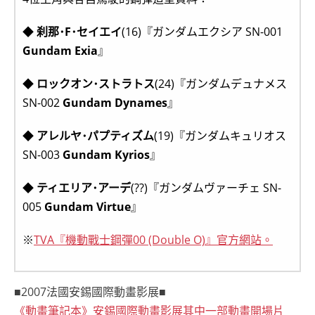
◆
刹那･F･セイエイ
(16)『ガンダムエクシア SN-001
Gundam Exia
』
◆
ロックオン･ストラトス
(24)『ガンダムデュナメス
SN-002
Gundam Dynames
』
◆
アレルヤ･パプティズム
(19)『ガンダムキュリオス
SN-003
Gundam Kyrios
』
◆
ティエリア･アーデ
(??)『ガンダムヴァーチェ SN-
005
Gundam Virtue
』
※
TVA『機動戰士鋼彈00 (Double O)』官方網站。
■2007法國安錫國際動畫影展■
《動畫筆記本》安錫國際動畫影展其中一部動畫開場片