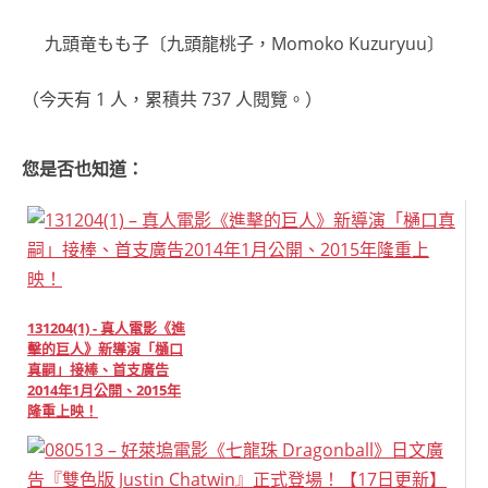
九頭竜もも子〔九頭龍桃子，Momoko Kuzuryuu〕
（今天有 1 人，累積共 737 人閱覽。）
您是否也知道：
131204(1) - 真人電影《進
擊的巨人》新導演「樋口
真嗣」接棒、首支廣告
2014年1月公開、2015年
隆重上映！