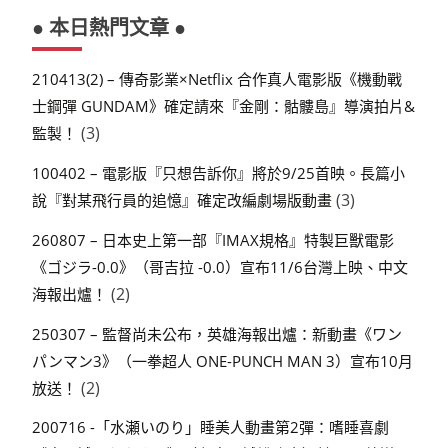
● 本日熱門文章 ●
210413(2) – 傳奇影業×Netflix 合作真人電影版《機動戰
士鋼彈 GUNDAM》確定請來『金剛：骷髏島』導演拍片&
(3)
監製！
100402 – 電影版『只想告訴你』將於9/25首映。長篇小
(3)
說『對某飛行員的追憶』確定改編劇場版動畫
260807 – 日本史上第一部『IMAX規格』特製巨獸電影
《ゴジラ-0.0》（哥吉拉 -0.0）宣布11/6台灣上映、中文
(2)
海報出爐！
250307 – 監督尚未公布，英雄海報出爐：新動畫《ワン
パンマン3》（一拳超人 ONE-PUNCH MAN 3）宣布10月
(2)
放送！
200716 -「水瀬いのり」睡美人動畫第2彈：嗜睡喜劇