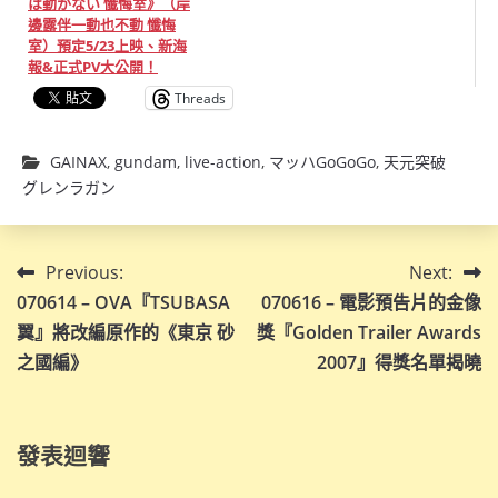
は動かない 懺悔室》（岸
邊露伴一動也不動 懺悔
室）預定5/23上映、新海
報&正式PV大公開！
Threads
GAINAX
,
gundam
,
live-action
,
マッハGoGoGo
,
天元突破
グレンラガン
文
Previous:
Next:
070614 – OVA『TSUBASA
070616 – 電影預告片的金像
章
翼』將改編原作的《東京 砂
獎『Golden Trailer Awards
導
之國編》
2007』得獎名單揭曉
覽
發表迴響