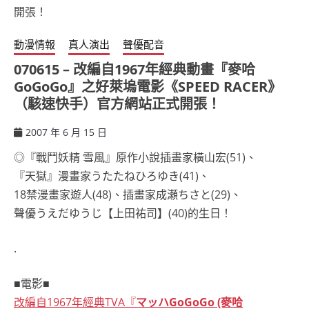
動漫情報
真人演出
聲優配音
070615 – 改編自1967年經典動畫『麥哈
GoGoGo』之好萊塢電影《SPEED RACER》
（駭速快手）官方網站正式開張！
2007 年 6 月 15 日
ccsx
◎『戰鬥妖精 雪風』原作小說插畫家橫山宏(51)、
『天獄』漫畫家うたたねひろゆき(41)、
18禁漫畫家遊人(48)、插畫家成瀬ちさと(29)、
聲優うえだゆうじ【上田祐司】(40)的生日！
.
■電影■
改編自1967年經典TVA『
マッハGoGoGo (麥哈