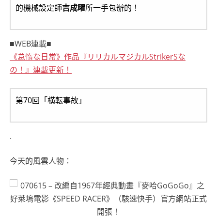
的機械設定師
吉成曜
所一手包辦的！
■WEB連載■
《怠惰な日常》作品『リリカルマジカルStrikerSな
の！』連載更新！
第70回「横転事故」
.
今天的風雲人物：