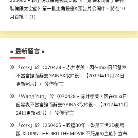
260602 – 輕小說改編電視動畫版《一覺醒來就有了最強
裝備跟太空船》第一批主角聲優&預告片公開中、將在10
(1)
月首播！
● 最新留言 ●
「
」於〈
ccsx
070428 – 赤井孝美，因在mixi日記發表
不當言論而辭去GAINAX取締役。【2017年11月24日
〉發佈留言
更新照片】
「
Wang Yun
」於〈
070428 – 赤井孝美，因在mixi日
記發表不當言論而辭去GAINAX取締役。【2017年11月
〉發佈留言
24日更新照片】
「
」於〈
ccsx
250405 – 睽違30年、魯邦三世2D劇場
版《LUPIN THE IIIRD THE MOVIE 不死身の血族》宣布