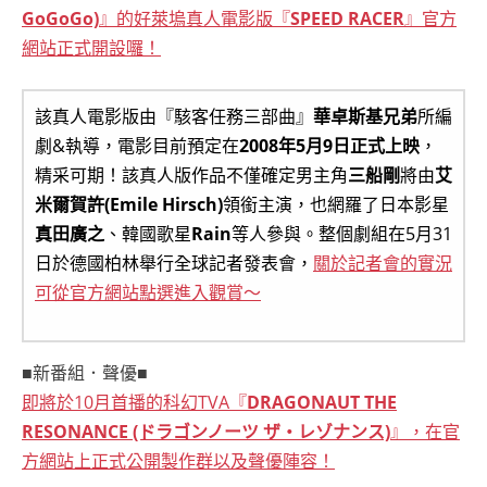
GoGoGo)
』的好萊塢真人電影版『
SPEED RACER
』官方
網站正式開設囉！
該真人電影版由『駭客任務三部曲』
華卓斯基兄弟
所編
劇&執導，電影目前預定在
2008年5月9日正式上映
，
精采可期！該真人版作品不僅確定男主角
三船剛
將由
艾
米爾賀許(Emile Hirsch)
領銜主演，也網羅了日本影星
真田廣之
、韓國歌星
Rain
等人參與。整個劇組在5月31
日於德國柏林舉行全球記者發表會，
關於記者會的實況
可從官方網站點選進入觀賞～
■新番組．聲優■
即將於10月首播的科幻TVA『
DRAGONAUT THE
RESONANCE (ドラゴンノーツ ザ・レゾナンス)
』，在官
方網站上正式公開製作群以及聲優陣容！