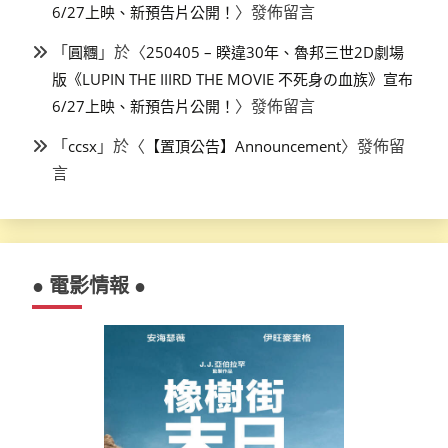
〉發佈留言
6/27上映、新預告片公開！
「
」於〈
圓糰
250405 – 睽違30年、魯邦三世2D劇場
版《LUPIN THE IIIRD THE MOVIE 不死身の血族》宣布
〉發佈留言
6/27上映、新預告片公開！
「
」於〈
〉發佈留
ccsx
【置頂公告】Announcement
言
● 電影情報 ●