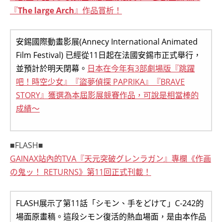
『
The large Arch
』作品賞析！
安錫國際動畫影展(Annecy International Animated
Film Festival) 已經從11日起在法國安錫市正式舉行，
並預計於明天閉幕。
日本在今年有3部劇場版『跳躍
吧！時空少女』『盜夢偵探 PAPRIKA』『BRAVE
STORY』獲選為本屆影展競賽作品，可說是相當棒的
成績～
■FLASH■
GAINAX站內的TVA『天元突破グレンラガン』專欄《作画
の鬼ッ！ RETURNS》第11回正式刊載！
FLASH展示了第11話「シモン、手をどけて」C-242的
場面原畫稿。這段シモン復活的熱血場面，是由本作品