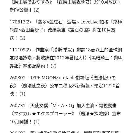
《魔王城でおやすみ》（在魔王城說晚安）於10月放送、
(2)
新PV公開！
170813(2) -「翡翠×藍柱石」登場、LoveLive!拍檔「京極
尚彦×西田亜沙子」改編動畫《宝石の国》將在10月放
(2)
送！
111109(2) – 作曲家「漢斯·季默」邀請18歲以上的全球網
友歌唱詠嘆，將收錄在2012年暑假大片《黑暗騎士：黎明
(2)
昇起》電影配樂內！
260801 – TYPE-MOON×ufotable劇場版《魔法使いの
夜》（魔法使之夜）公布二種版本新海報、預定11/20首
(1)
映！
260731 – 天使女僕「M・A・O」加入主演、電視動畫
《マジカル★エクスプローラー》（魔法★探險家）宣布
(1)
10月開播！