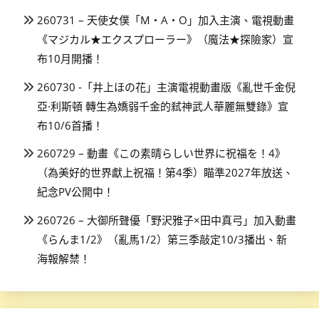
260731 – 天使女僕「M・A・O」加入主演、電視動畫
《マジカル★エクスプローラー》（魔法★探險家）宣
布10月開播！
260730 -「井上ほの花」主演電視動畫版《亂世千金倪
亞·利斯頓 轉生為嬌弱千金的弒神武人華麗無雙錄》宣
布10/6首播！
260729 – 動畫《この素晴らしい世界に祝福を！4》
（為美好的世界獻上祝福！第4季）瞄準2027年放送、
紀念PV公開中！
260726 – 大御所聲優「野沢雅子×田中真弓」加入動畫
《らんま1/2》（亂馬1/2）第三季敲定10/3播出、新
海報解禁！