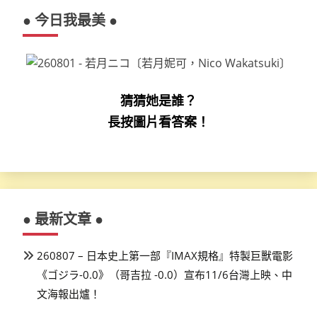
● 今日我最美 ●
猜猜她是誰？
長按圖片看答案！
● 最新文章 ●
260807 – 日本史上第一部『IMAX規格』特製巨獸電影
《ゴジラ-0.0》（哥吉拉 -0.0）宣布11/6台灣上映、中
文海報出爐！