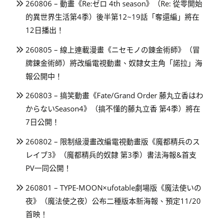
260806 – 動畫《Re:ゼロ 4th season》（Re: 從零開始
的異世界生活第4季）後半第12~19話「奪還編」將在
12日播出！
260805 – 線上連載漫畫《ニセモノの錬金術師》（冒
牌鍊金術師）將改編電視動畫、奴隸女主角「諾拉」海
報公開中！
260803 – 搞笑動畫《Fate/Grand Order 藤丸立香はわ
からないSeason4》（搞不懂的藤丸立香 第4季）將在
7日公開！
260802 – 限制級漫畫改編電視動畫版《魔都精兵のス
レイブ3》（魔都精兵的奴隸 第3季）書法海報&首支
PV一同公開！
260801 – TYPE-MOON×ufotable劇場版《魔法使いの
夜》（魔法使之夜）公布二種版本新海報、預定11/20
首映！