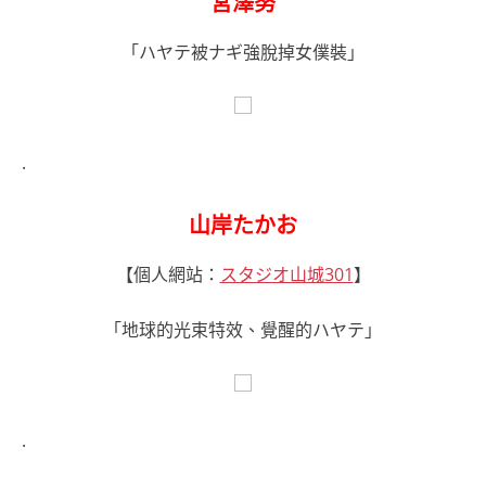
宮澤努
「ハヤテ被ナギ強脫掉女僕裝」
.
山岸たかお
【個人網站：
スタジオ山城301
】
「地球的光束特效、覺醒的ハヤテ」
.