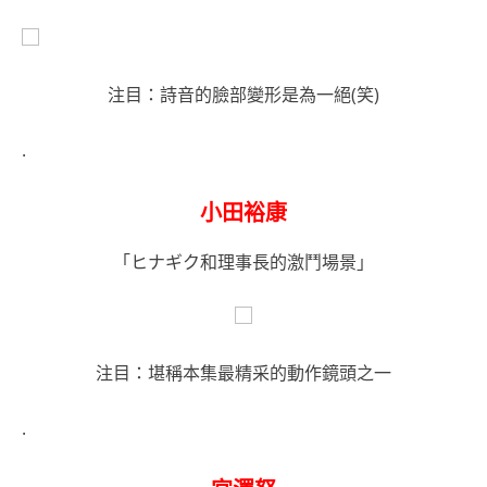
注目：詩音的臉部變形是為一絕(笑)
.
小田裕康
「ヒナギク和理事長的激鬥場景」
注目：堪稱本集最精采的動作鏡頭之一
.