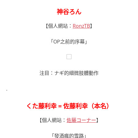
神谷ろん
【個人網站：
RonzTB
】
「OP之前的序幕」
注目：ナギ的細微肢體動作
.
くた藤利幸 = 佐藤利幸（本名）
【個人網站：
佐藤コーナー
】
「發酒瘋的雪路」