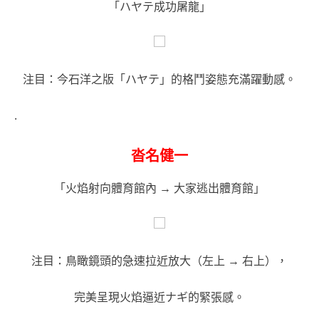
「ハヤテ成功屠龍」
注目：今石洋之版「ハヤテ」的格鬥姿態充滿躍動感。
.
沓名健一
「火焰射向體育館內 → 大家逃出體育館」
注目：鳥瞰鏡頭的急速拉近放大（左上 → 右上），
完美呈現火焰逼近ナギ的緊張感。