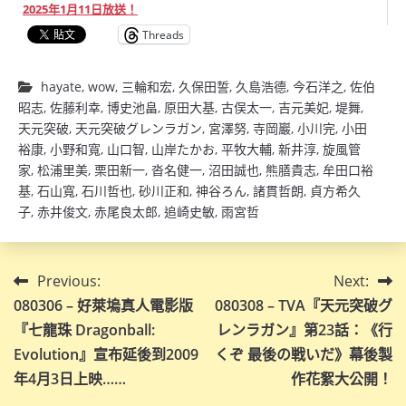
2025年1月11日放送！
Threads
hayate
,
wow
,
三輪和宏
,
久保田誓
,
久島浩德
,
今石洋之
,
佐伯
昭志
,
佐藤利幸
,
博史池畠
,
原田大基
,
古俣太一
,
吉元美妃
,
堤舞
,
天元突破
,
天元突破グレンラガン
,
宮澤努
,
寺岡巖
,
小川完
,
小田
裕康
,
小野和寬
,
山口智
,
山岸たかお
,
平牧大輔
,
新井淳
,
旋風管
家
,
松浦里美
,
栗田新一
,
沓名健一
,
沼田誠也
,
熊膳貴志
,
牟田口裕
基
,
石山寬
,
石川哲也
,
砂川正和
,
神谷ろん
,
諸貫哲朗
,
貞方希久
子
,
赤井俊文
,
赤尾良太郎
,
追崎史敏
,
雨宮哲
文
Previous:
Next:
080306 – 好萊塢真人電影版
080308 – TVA『天元突破グ
章
『七龍珠 Dragonball:
レンラガン』第23話：《行
導
Evolution』宣布延後到2009
くぞ 最後の戦いだ》幕後製
年4月3日上映……
作花絮大公開！
覽