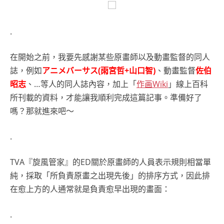
.
在開始之前，我要先感謝某些原畫師以及動畫監督的同人
誌，例如
アニメバーサス(雨宮哲+山口智)
、動畫監督
佐伯
昭志
、…等人的同人誌內容，加上「
作画Wiki
」線上百科
所刊載的資料，才能讓我順利完成這篇記事。準備好了
嗎？那就進來吧～
.
TVA『旋風管家』的ED關於原畫師的人員表示規則相當單
純，採取「所負責原畫之出現先後」的排序方式，因此排
在愈上方的人通常就是負責愈早出現的畫面：
.