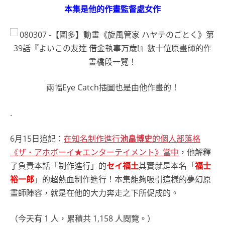
本集是他的作畫監督處女作
兩幅Eye Catch插圖也是由他作畫的！
.
6月15日追記：
在知名制作進行
池畠博史
的個人部落格
《ザ・アホボーイ★エンターテイメント》當中
，他解釋
了負責本話「制作進行」的
セイ福土
其實就是本名「
福士
裕一郎
」的超熱血制作進行！本集能夠吸引這樣的夢幻原
畫師陣容，就是在他的大力奔走之下所促成的。
（今天有 1 人，累積共 1,158 人閱覽。）