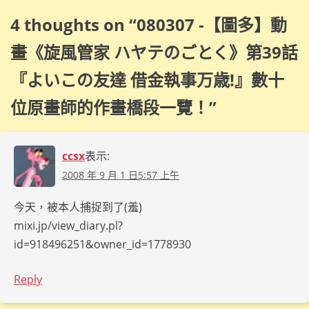
4 thoughts on “
080307 -【圖多】動
畫《旋風管家 ハヤテのごとく》第39話
『よいこの友達 借金執事万歳!』數十
位原畫師的作畫橋段一覽！
”
ccsx
表示:
2008 年 9 月 1 日5:57 上午
今天，被本人捕捉到了(羞)
mixi.jp/view_diary.pl?
id=918496251&owner_id=1778930
Reply