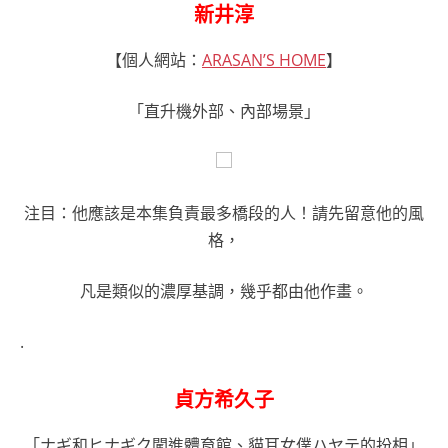
新井淳
【個人網站：
ARASAN’S HOME
】
「直升機外部、內部場景」
注目：他應該是本集負責最多橋段的人！請先留意他的風
格，
凡是類似的濃厚基調，幾乎都由他作畫。
.
貞方希久子
「ナギ和ヒナギク闖進體育館、貓耳女僕ハヤテ的扮相」