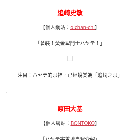
追崎史敏
【個人網站：
oichan-chi
】
「著裝！黃金聖鬥士ハヤテ！」
注目：ハヤテ的眼神，已經蛻變為「追崎之眼」
.
原田大基
【個人網站：
BONTOKO
】
「ハヤテ害羞地自我介紹」