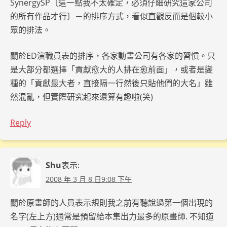
SynergySP〔這一點我不太確定，必須仔細研究這家公司
的所有作品才行〕－的排序方式，看似直觀反而是個較小
眾的排法。
關於ED演職員表的排序，各家動畫公司有各家的習慣。只
是大部分都選擇「貢獻愈大的人排在愈前面」，或者是變
種的「貢獻最大者，直接隔一行然後只貼他們的大名」雖
然混亂，但實際研究起來還算有趣啦(笑)
Reply
Shu
表示:
2008 年 3 月 8 日9:08 下午
關於原畫師的人員表示規則我之前有聽說過第一個出現的
名字(左上方)通常是預留給本集出力最多的原畫師. 不知道