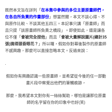
既然本文旨在詳列「
在本集中參與的多位主要原畫師們，
在各自所負責的作畫部份
」想當然爾，本文不談心得、不
與原作比較、不談其他五四三。本記事只講「原畫師」而
且只提「該原畫師所負責之橋段」。即使如此，還是讓各
位不僅「
會被完全捏他
」而且「
會被大量解說圖片(總計35
張)搞得頭昏眼花？
」所以囉，假如你對幕後製作的原畫師
不感興趣，那麼可以直接忽略本文。反過來說：
.
假如你有興趣認識一些原畫師，並希望從今後的任一部動
畫片段中察覺出他們的筆觸痕跡，
那麼，我希望本文對你有一絲絲幫助，哪怕是讓那位原畫
師的名字留在你的印象中也好(笑)