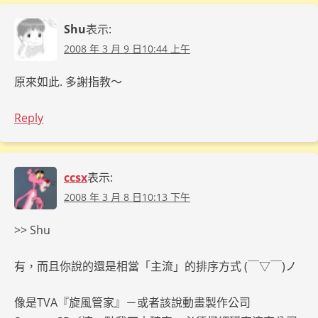
Shu
表示:
2008 年 3 月 9 日10:44 上午
原來如此. 多謝指教～
Reply
ccsx
表示:
2008 年 3 月 8 日10:13 下午
>> Shu
有，而且你說的還是相當「主流」的排序方式 (￣▽￣)ノ
像是TVA『旋風管家』－或者該說動畫製作公司