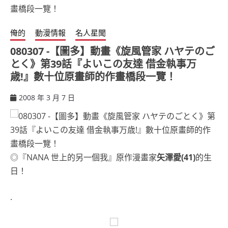
俺的
動漫情報
名人星聞
080307 -【圖多】動畫《旋風管家 ハヤテのご
とく》第39話『よいこの友達 借金執事万
歳!』數十位原畫師的作畫橋段一覽！
2008 年 3 月 7 日
ccsx
◎『NANA 世上的另一個我』原作漫畫家
矢澤愛(41)
的生
日！
.