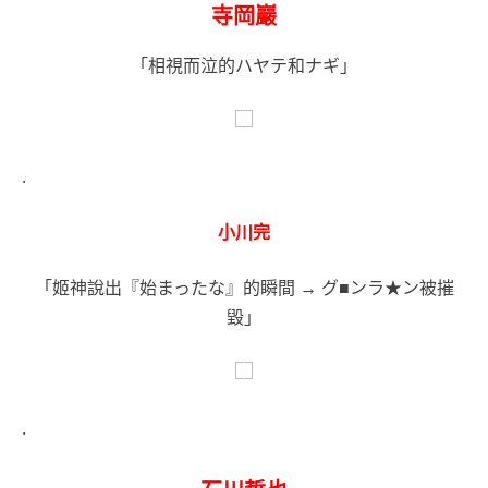
寺岡巖
「相視而泣的ハヤテ和ナギ」
.
小川完
「姬神說出『始まったな』的瞬間 → グ■ンラ★ン被摧
毀」
.