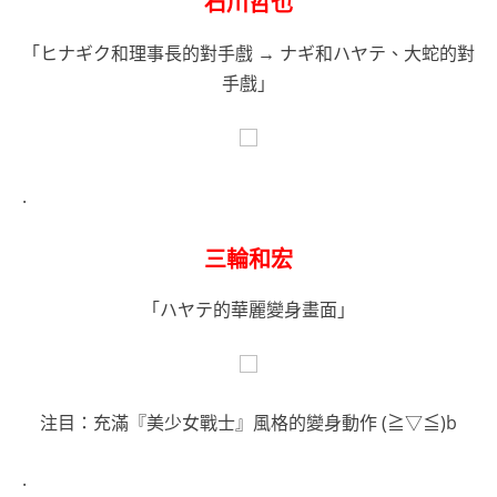
石川哲也
「ヒナギク和理事長的對手戲 → ナギ和ハヤテ、大蛇的對
手戲」
.
三輪和宏
「ハヤテ的華麗變身畫面」
注目：充滿『美少女戰士』風格的變身動作 (≧▽≦)b
.