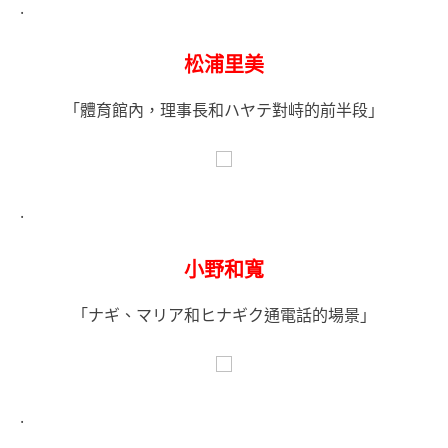
.
松浦里美
「體育館內，理事長和ハヤテ對峙的前半段」
.
小野和寬
「ナギ、マリア和ヒナギク通電話的場景」
.