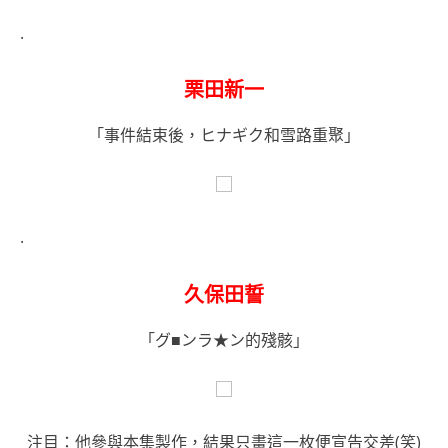
.
栗田新一
「事件結束後，ヒナギク和雪路重聚」
.
久保田誓
「グ■ンラ★ン的殘骸」
注目：他參與本集製作，結果只畫這一枚便宣告交差(笑)