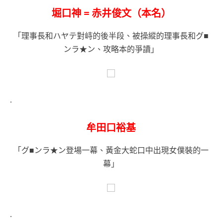
堀口神 = 赤井俊文（本名）
「理事長和ハヤテ對峙的後半段、被操縱的理事長和グ■
ンラ★ン、攻略本的爭讀」
.
牟田口裕基
「グ■ンラ★ン登場一幕、黃金大蛇口中出現女僕裝的一
幕」
.