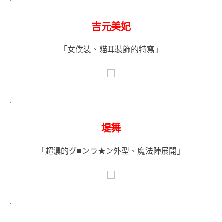
吉元美妃
「女僕裝、貓耳裝飾的特寫」
.
堤舞
「超濃的グ■ンラ★ン外型、魔法陣展開」
.