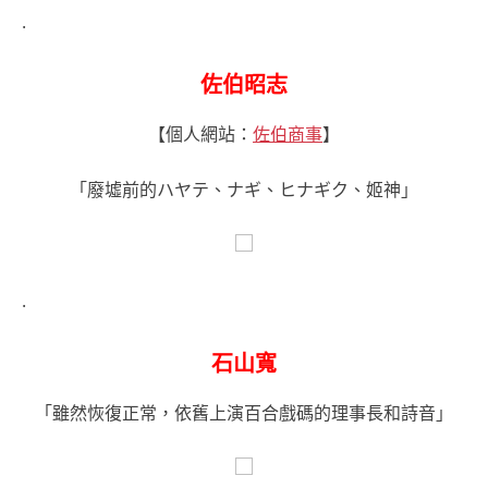
.
佐伯昭志
【個人網站：
佐伯商事
】
「廢墟前的ハヤテ、ナギ、ヒナギク、姬神」
.
石山寬
「雖然恢復正常，依舊上演百合戲碼的理事長和詩音」