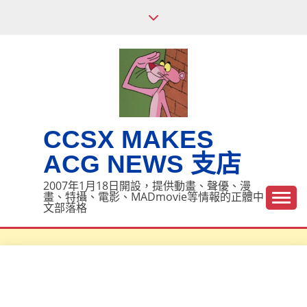
Skip
to
content
CCSX MAKES
ACG NEWS 支店
2007年1月18日開設，提供動畫、聲優、漫
畫、特攝、電影、MADmovie等情報的正體中
文部落格