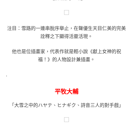
注目：雪路的一連串脫序舉止，在聲優生天目仁美的完美
詮釋之下顯得活靈活現。
他也是位插畫家，代表作就是輕小說《獻上女神的祝
福！》的人物設計兼插畫。
.
平牧大輔
「大雪之中的ハヤテ、ヒナギク、詩音三人的對手戲」