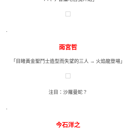
.
雨宮哲
「目睹黃金聖鬥士造型而失望的三人 → 火焰龍登場」
注目：沙羅曼蛇？
.
今石洋之