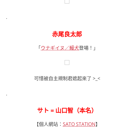
.
赤尾良太郎
「
ウナギイヌ／鰻犬
登場！」
可惜被自主規制君遮起來了 >_<
.
サト = 山口智（本名）
【個人網站：
SATO STATION
】