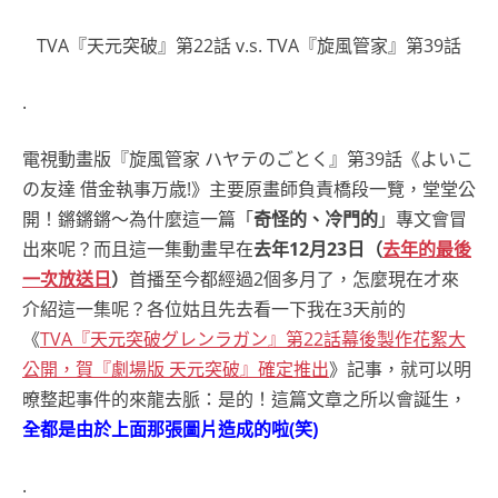
TVA『天元突破』第22話 v.s. TVA『旋風管家』第39話
.
電視動畫版『旋風管家 ハヤテのごとく』第39話《よいこ
の友達 借金執事万歳!》主要原畫師負責橋段一覽，堂堂公
開！鏘鏘鏘～為什麼這一篇「
奇怪的、冷門的
」專文會冒
出來呢？而且這一集動畫早在
去年12月23日（
去年的最後
一次放送日
）
首播至今都經過2個多月了，怎麼現在才來
介紹這一集呢？各位姑且先去看一下我在3天前的
《
TVA『天元突破グレンラガン』第22話幕後製作花絮大
公開，賀『劇場版 天元突破』確定推出
》記事，就可以明
暸整起事件的來龍去脈：是的！這篇文章之所以會誕生，
全都是由於上面那張圖片造成的啦(笑)
.