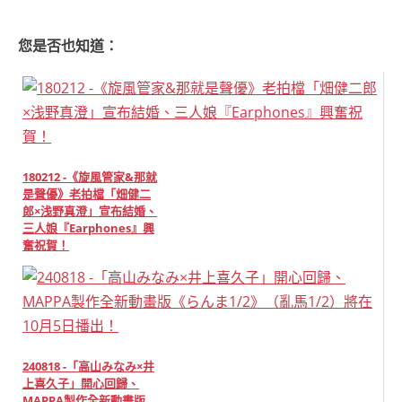
您是否也知道：
180212 -《旋風管家&那就
是聲優》老拍檔「畑健二
郎×浅野真澄」宣布結婚、
三人娘『Earphones』興
奮祝賀！
240818 -「高山みなみ×井
上喜久子」開心回歸、
MAPPA製作全新動畫版