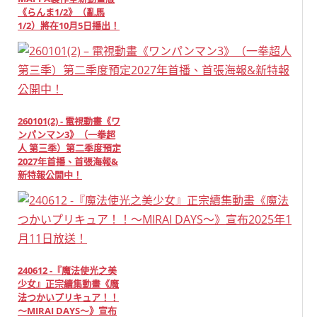
《らんま1/2》（亂馬
1/2）將在10月5日播出！
260101(2) - 電視動畫《ワ
ンパンマン3》（一拳超
人 第三季）第二季度預定
2027年首播、首張海報&
新特報公開中！
240612 -『魔法使光之美
少女』正宗續集動畫《魔
法つかいプリキュア！！
～MIRAI DAYS～》宣布