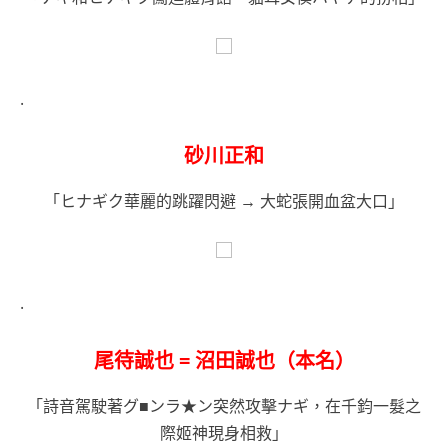
.
砂川正和
「ヒナギク華麗的跳躍閃避 → 大蛇張開血盆大口」
.
尾待誠也 = 沼田誠也（本名）
「詩音駕駛著グ■ンラ★ン突然攻擊ナギ，在千鈞一髮之
際姬神現身相救」