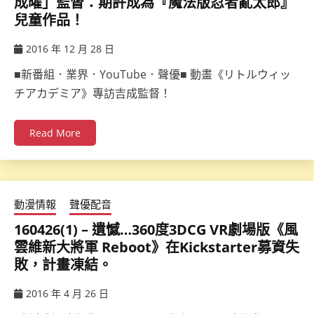
成曜」監督：期許成為『魔法版忍者亂太郎』
兒童作品！
2016 年 12 月 28 日
ccsx
■新番組．業界．YouTube．聲優■ 動畫《リトルウィッ
チアカデミア》專訪吉成監督！
Read More
動漫情報
聲優配音
160426(1) – 遺憾…360度3DCG VR劇場版《風
雲維新大將軍 Reboot》在Kickstarter募資失
敗，計畫凍結。
2016 年 4 月 26 日
ccsx