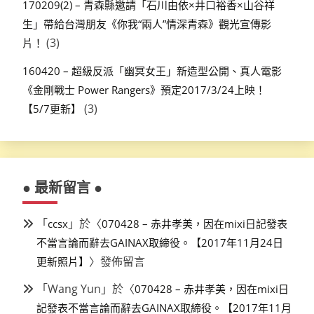
170209(2) – 青森縣邀請「石川由依×井口裕香×山谷祥
生」帶給台灣朋友《你我“兩人”情深青森》觀光宣傳影
(3)
片！
160420 – 超級反派「幽冥女王」新造型公開、真人電影
《金剛戰士 Power Rangers》預定2017/3/24上映！
(3)
【5/7更新】
● 最新留言 ●
「
」於〈
ccsx
070428 – 赤井孝美，因在mixi日記發表
不當言論而辭去GAINAX取締役。【2017年11月24日
〉發佈留言
更新照片】
「
Wang Yun
」於〈
070428 – 赤井孝美，因在mixi日
記發表不當言論而辭去GAINAX取締役。【2017年11月