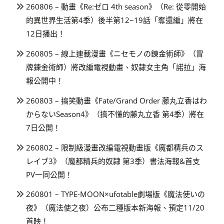
260806 – 動畫《Re:ゼロ 4th season》（Re: 從零開始
的異世界生活第4季）後半第12~19話「奪還編」將在
12日播出！
260805 – 線上連載漫畫《ニセモノの錬金術師》（冒
牌鍊金術師）將改編電視動畫、奴隸女主角「諾拉」海
報公開中！
260803 – 搞笑動畫《Fate/Grand Order 藤丸立香はわ
からないSeason4》（搞不懂的藤丸立香 第4季）將在
7日公開！
260802 – 限制級漫畫改編電視動畫版《魔都精兵のス
レイブ3》（魔都精兵的奴隸 第3季）書法海報&首支
PV一同公開！
260801 – TYPE-MOON×ufotable劇場版《魔法使いの
夜》（魔法使之夜）公布二種版本新海報、預定11/20
首映！