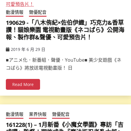
動漫情報
聲優配音
190629 -「八木侑紀×佐伯伊織」巧克力&香草
讚！貓娘樂園 電視動畫版《ネコぱら》公開海
報、製作群&聲優、可愛預告片！
2019 年 6 月 29 日
ccsx
■アニメ化．新番組．聲優．YouTube■ 美少女遊戲《ネ
コぱら》將放送電視動畫版！ 日
Read More
動漫情報
業界快報
聲優配音
161228(1) – 1月新番《小魔女學園》專訪「吉