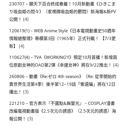
230707 – 願天下百合終成眷屬！10月新動畫《ひきこま
り吸血姫の悶々》（家裡蹲吸血姬的鬱悶）新海報&新PV
(4)
公開！
120619(1) – WEB Anime Style《日本電視動畫史50週年
情報總整理》專欄第3回（1965年）正式刊載！ 【7/3更
(4)
新】
110627(4) – TVA《WORKING’!!》預定10月首播！新增兩
(4)
位原創女神的OAD第2彈《幸運女神》將在9/22推出！
260806 – 動畫《Re:ゼロ 4th season》（Re: 從零開始的
異世界生活第4季）後半第12~19話「奪還編」將在12日
(3)
播出！
221210 – 官方表示『不露點&無聖光』、COSPLAY漫畫
改編電視動畫版《2.5次元の誘惑》（2.5次元的誘惑）海
(3)
報公開！