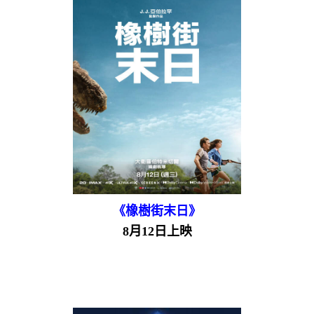
《橡樹街末日》
8月12日上映