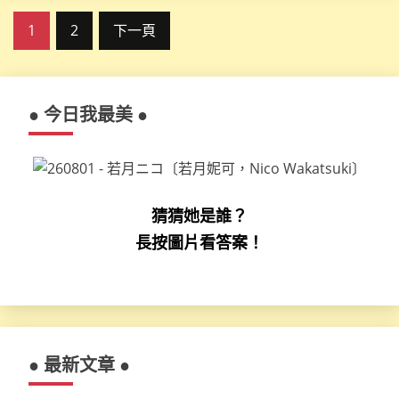
文
1
2
下一頁
章
分
● 今日我最美 ●
頁
猜猜她是誰？
長按圖片看答案！
● 最新文章 ●