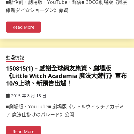
■新企劃．劇場版．YouTube．聲優■ 3DCG劇場版《風雲
維新ダイ☆ショーグン》募資
Read More
動漫情報
150815(1) – 感謝全球網友集資、劇場版
《Little Witch Academia 魔法大遊行》宣布
10/9上映、新預告出爐！
2015 年 8 月 15 日
ccsx
■劇場版．YouTube■ 劇場版《リトルウィッチアカデミ
ア 魔法仕掛けのパレード》公開
Read More