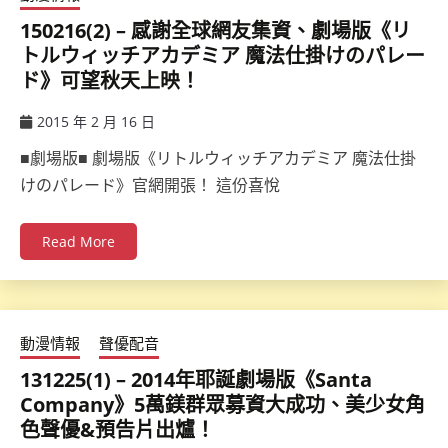
150216(2) – 感謝全球網友集資、劇場版《リ
トルウィッチアカデミア 魔法仕掛けのパレー
ド》可望秋天上映！
2015 年 2 月 16 日
ccsx
■劇場版■ 劇場版《リトルウィッチアカデミア 魔法仕掛
けのパレード》官網開張！ 這份喜悅
Read More
動漫情報
聲優配音
131225(1) – 2014年耶誕劇場版《Santa
Company》5萬鎂群眾募資大成功、美少女角
色聲優&預告片出爐！