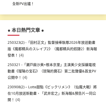
全新PV出爐！
● 本日熱門文章 ●
250323(2) -「田村正文」監督接棒執導2026年放送動畫
版《魔都精兵のスレイブ2》（魔都精兵的奴隸2）新海報
(4)
發表！
250321 -「瀬戸麻沙美×根本京里」主演美少女採礦電視
動畫《瑠璃の宝石》（琉璃的寶石）第二批聲優&首支PV
(4)
公開中！
230908(2) – Lotte甜點《ビックリメン》（仙魔大戰）將
在10月放送新動畫、「武井宏之」新海報&預告片一同公
(4)
開！