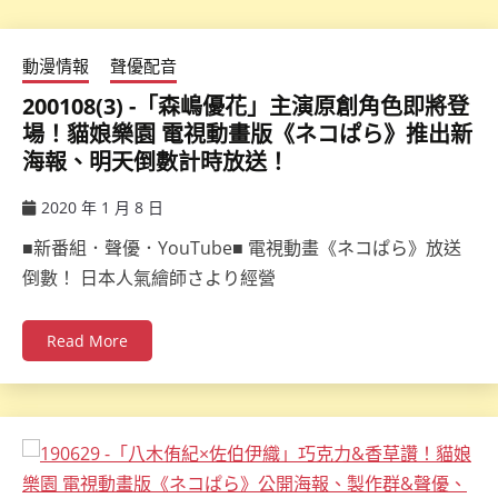
動漫情報
聲優配音
200108(3) -「森嶋優花」主演原創角色即將登
場！貓娘樂園 電視動畫版《ネコぱら》推出新
海報、明天倒數計時放送！
2020 年 1 月 8 日
ccsx
■新番組．聲優．YouTube■ 電視動畫《ネコぱら》放送
倒數！ 日本人氣繪師さより經營
Read More