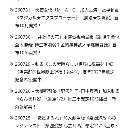
260731 – 天使女僕「M・A・O」加入主演、電視動畫
《マジカル★エクスプローラー》（魔法★探險家）宣
布10月開播！
260730 -「井上ほの花」主演電視動畫版《亂世千金倪
亞·利斯頓 轉生為嬌弱千金的弒神武人華麗無雙錄》宣
布10/6首播！
260729 – 動畫《この素晴らしい世界に祝福を！4》
（為美好的世界獻上祝福！第4季）瞄準2027年放送、
紀念PV公開中！
260726 – 大御所聲優「野沢雅子×田中真弓」加入動畫
《らんま1/2》（亂馬1/2）第三季敲定10/3播出、新
海報解禁！
260725 -「諸星すみれ」加入劇場版《楽園追放 心の
レゾナンス》（樂園追放 心之共鳴）預定11/13上映、