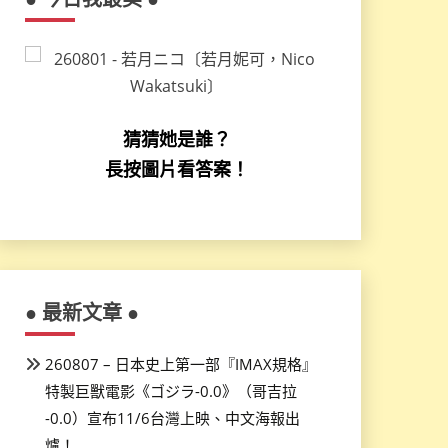
猜猜她是誰？
長按圖片看答案！
● 最新文章 ●
260807 – 日本史上第一部『IMAX規格』
特製巨獸電影《ゴジラ-0.0》（哥吉拉
-0.0）宣布11/6台灣上映、中文海報出
爐！