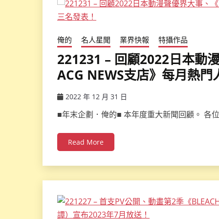
俺的
名人星聞
業界快報
特攝作品
221231 – 回顧2022日本
ACG NEWS支店》每月熱
2022 年 12 月 31 日
ccsx
■年末企劃．俺的■ 本年度重大新聞回顧。 各位好
Read More