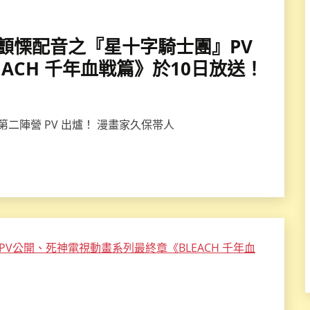
丞」顫慄配音之『星十字騎士團』PV
ACH 千年血戦篇》於10日放送！
》第二陣營 PV 出爐！ 漫畫家久保帯人