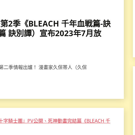
畫第2季《BLEACH 千年血戦篇-訣
戰篇 訣別譚）宣布2023年7月放
篇》第二季情報出爐！ 漫畫家久保帯人（久保