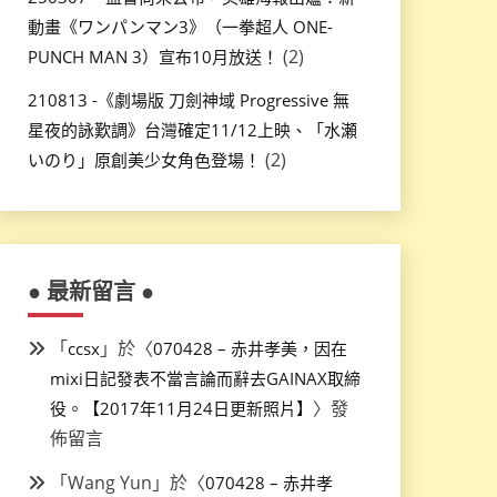
動畫《ワンパンマン3》（一拳超人 ONE-
(2)
PUNCH MAN 3）宣布10月放送！
210813 -《劇場版 刀劍神域 Progressive 無
星夜的詠歎調》台灣確定11/12上映、「水瀬
(2)
いのり」原創美少女角色登場！
● 最新留言 ●
「
」於〈
ccsx
070428 – 赤井孝美，因在
mixi日記發表不當言論而辭去GAINAX取締
〉發
役。【2017年11月24日更新照片】
佈留言
「
Wang Yun
」於〈
070428 – 赤井孝