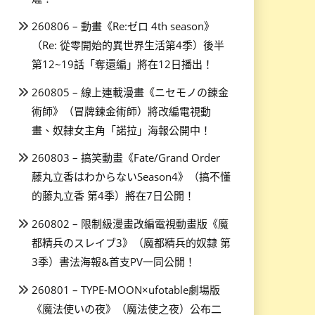
260806 – 動畫《Re:ゼロ 4th season》
（Re: 從零開始的異世界生活第4季）後半
第12~19話「奪還編」將在12日播出！
260805 – 線上連載漫畫《ニセモノの錬金
術師》（冒牌鍊金術師）將改編電視動
畫、奴隸女主角「諾拉」海報公開中！
260803 – 搞笑動畫《Fate/Grand Order
藤丸立香はわからないSeason4》（搞不懂
的藤丸立香 第4季）將在7日公開！
260802 – 限制級漫畫改編電視動畫版《魔
都精兵のスレイブ3》（魔都精兵的奴隸 第
3季）書法海報&首支PV一同公開！
260801 – TYPE-MOON×ufotable劇場版
《魔法使いの夜》（魔法使之夜）公布二