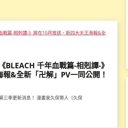
季《BLEACH 千年血戰篇-相剋譚-》
海報&全新「卍解」PV一同公開！
篇》第三季更新消息！ 漫畫家久保帯人（久保