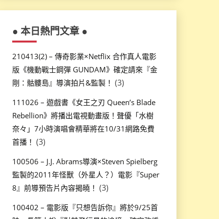
● 本日熱門文章 ●
210413(2) – 傳奇影業×Netflix 合作真人電影
版《機動戰士鋼彈 GUNDAM》確定請來『金
(3)
剛：骷髏島』導演拍片&監製！
111026 – 遊戲書《女王之刃 Queen’s Blade
Rebellion》將播出電視動畫版！聲優「水樹
奈々」7小時演唱會精華將在10/31網路免費
(3)
首播！
100506 – J.J. Abrams導演×Steven Spielberg
監製的2011年怪獸（外星人？）電影『Super
(3)
8』前導預告片內容揭曉！
100402 – 電影版『只想告訴你』將於9/25首