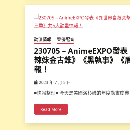
動漫情報
聲優配音
230705 – AnimeEX
辣妹金古錐》《黑執事》《
報！
2023 年 7 月 5 日
ccsx
■快報整理■ 今天是美國洛杉磯的年度動畫慶典「An
Read More