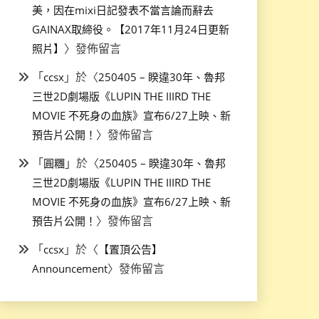
美，因在mixi日記發表不當言論而辭去
GAINAX取締役。【2017年11月24日更新
〉發佈留言
照片】
「
」於〈
ccsx
250405 – 睽違30年、魯邦
三世2D劇場版《LUPIN THE IIIRD THE
MOVIE 不死身の血族》宣布6/27上映、新
〉發佈留言
預告片公開！
「
」於〈
圓糰
250405 – 睽違30年、魯邦
三世2D劇場版《LUPIN THE IIIRD THE
MOVIE 不死身の血族》宣布6/27上映、新
〉發佈留言
預告片公開！
「
」於〈
ccsx
【置頂公告】
〉發佈留言
Announcement