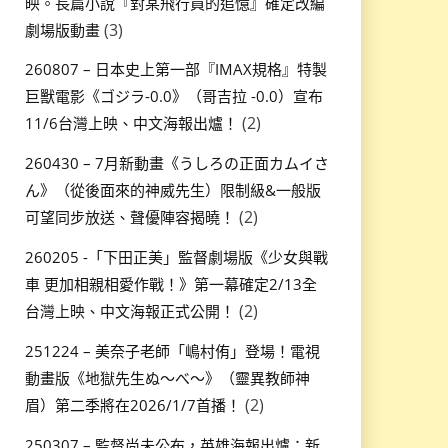
映。長篇小說『對某飛行員的追憶』確定改編
(3)
劇場版動畫
260807 – 日本史上第一部『IMAX規格』特製
巨獸電影《ゴジラ-0.0》（哥吉拉 -0.0）宣布
(2)
11/6台灣上映、中文海報出爐！
260430 – 7月新動畫《うしろの正面カムイさ
ん》（從後面來的神威先生）限制級&一般版
(2)
可望同步放送、聲優陣容揭曉！
260205 -「下田正美」監督劇場版《少女與戰
車 更加相親相愛作戰！》第一幕確定2/13全
(2)
台灣上映、中文海報正式公開！
251224 – 美奈子老師「嶋村侑」登場！電視
動畫版《地獄先生ぬ～べ～》（靈異教師神
(2)
眉）第二季將在2026/1/7首播！
250307 – 監督尚未公布，英雄海報出爐：新