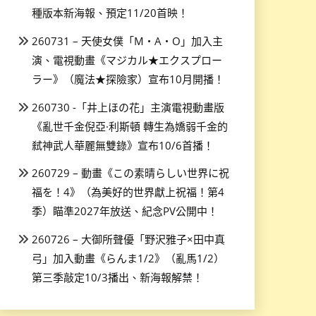
種版本新海報、預定11/20首映！
260731 – 天使女僕「M・A・O」加入主
演、電視動畫《マジカル★エクスプロー
ラー》（魔法★探險家）宣布10月開播！
260730 -「井上ほの花」主演電視動畫版
《亂世千金倪亞·利斯頓 轉生為嬌弱千金的
弒神武人華麗無雙錄》宣布10/6首播！
260729 – 動畫《この素晴らしい世界に祝
福を！4》（為美好的世界獻上祝福！第4
季）瞄準2027年放送、紀念PV公開中！
260726 – 大御所聲優「野沢雅子×田中真
弓」加入動畫《らんま1/2》（亂馬1/2）
第三季敲定10/3播出、新海報解禁！