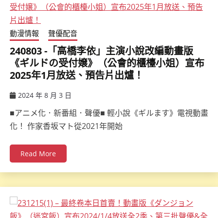
動漫情報
聲優配音
240803 -「高橋李依」主演小說改編動畫版
《ギルドの受付嬢》（公會的櫃檯小姐）宣布
2025年1月放送、預告片出爐！
2024 年 8 月 3 日
ccsx
■アニメ化．新番組．聲優■ 輕小說《ギルます》電視動畫
化！ 作家香坂マト從2021年開始
Read More