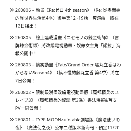
260806 – 動畫《Re:ゼロ 4th season》（Re: 從零開始
的異世界生活第4季）後半第12~19話「奪還編」將在
12日播出！
260805 – 線上連載漫畫《ニセモノの錬金術師》（冒
牌鍊金術師）將改編電視動畫、奴隸女主角「諾拉」海
報公開中！
260803 – 搞笑動畫《Fate/Grand Order 藤丸立香はわ
からないSeason4》（搞不懂的藤丸立香 第4季）將在
7日公開！
260802 – 限制級漫畫改編電視動畫版《魔都精兵のス
レイブ3》（魔都精兵的奴隸 第3季）書法海報&首支
PV一同公開！
260801 – TYPE-MOON×ufotable劇場版《魔法使いの
夜》（魔法使之夜）公布二種版本新海報、預定11/20