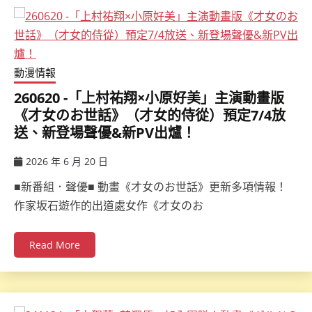
動漫情報
260620 -「上村祐翔×小原好美」主演動畫版
《才女のお世話》（才女的侍從）預定7/4放
送、新登場聲優&新PV出爐！
2026 年 6 月 20 日
ccsx
■新番組．聲優■ 動畫《才女のお世話》更新多項情報！
作家坂石遊作的出道處女作《才女のお
Read More