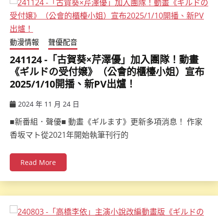
動漫情報
聲優配音
241124 -「古賀葵×芹澤優」加入團隊！動畫
《ギルドの受付嬢》（公會的櫃檯小姐）宣布
2025/1/10開播、新PV出爐！
2024 年 11 月 24 日
ccsx
■新番組．聲優■ 動畫《ギルます》更新多項消息！ 作家
香坂マト從2021年開始執筆刊行的
Read More