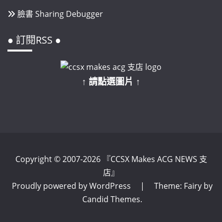
臉書 Sharing Debugger
● 訂閱RSS ●
↑ 請點選圖片 ↑
Copyright © 2007-2026 『CCSX Makes ACG NEWS 支
店』
Proudly powered by WordPress
|
Theme: Fairy by
Candid Themes
.