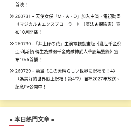
首映！
260731 – 天使女僕「M・A・O」加入主演、電視動畫
《マジカル★エクスプローラー》（魔法★探險家）宣
布10月開播！
260730 -「井上ほの花」主演電視動畫版《亂世千金倪
亞·利斯頓 轉生為嬌弱千金的弒神武人華麗無雙錄》宣
布10/6首播！
260729 – 動畫《この素晴らしい世界に祝福を！4》
（為美好的世界獻上祝福！第4季）瞄準2027年放送、
紀念PV公開中！
● 本日熱門文章 ●