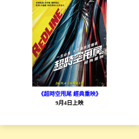
《超時空甩尾 經典重映》
9月4日上映