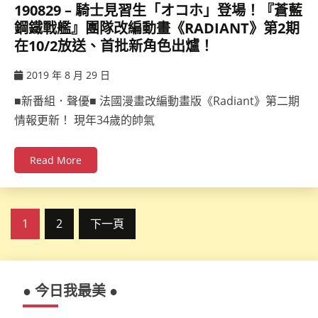
190829 – 騎士見習生「オコホ」登場！『蒼藍
鋼鐵戰艦』團隊改編動畫《RADIANT》第2期
在10/2放送、首批新角色出爐！
2019 年 8 月 29 日
ccsx
■新番組．聲優■ 法國漫畫改編動畫版《Radiant》第二期
情報更新！ 現年34歲的帥氣
Read More
文
1
2
下一頁
章
分
● 今日我最美 ●
頁