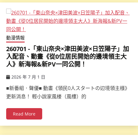
動漫情報
260701 -「東山奈央×津⽥美波×日笠陽子」加
入配音、動畫《從0位居民開始的邊境領主大
人》新海報&新PV一同公開！
2026 年 7 月 1 日
ccsx
■新番組．聲優■ 動畫《領民0人スタートの辺境領主様》
更新消息！ 輕小說家風楼（風樓）的
Read More