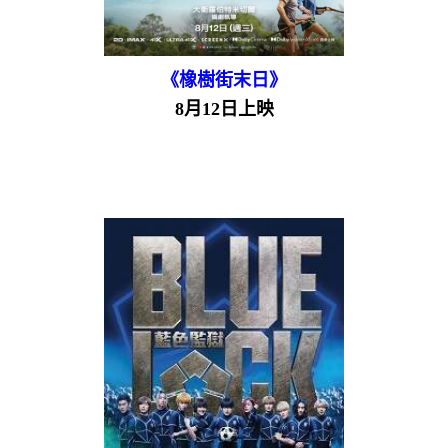
《橡樹街末日》
8月12日上映