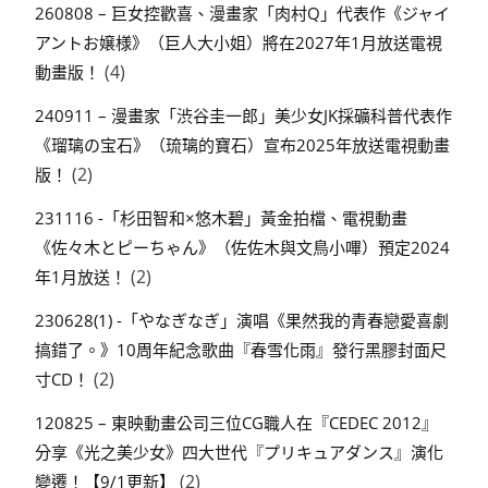
260808 – 巨女控歡喜、漫畫家「肉村Q」代表作《ジャイ
アントお嬢様》（巨人大小姐）將在2027年1月放送電視
(4)
動畫版！
240911 – 漫畫家「渋谷圭一郎」美少女JK採礦科普代表作
《瑠璃の宝石》（琉璃的寶石）宣布2025年放送電視動畫
(2)
版！
231116 -「杉田智和×悠木碧」黃金拍檔、電視動畫
《佐々木とピーちゃん》（佐佐木與文鳥小嗶）預定2024
(2)
年1月放送！
230628(1) -「やなぎなぎ」演唱《果然我的青春戀愛喜劇
搞錯了。》10周年紀念歌曲『春雪化雨』發行黑膠封面尺
(2)
寸CD！
120825 – 東映動畫公司三位CG職人在『CEDEC 2012』
分享《光之美少女》四大世代『プリキュアダンス』演化
(2)
變遷！【9/1更新】