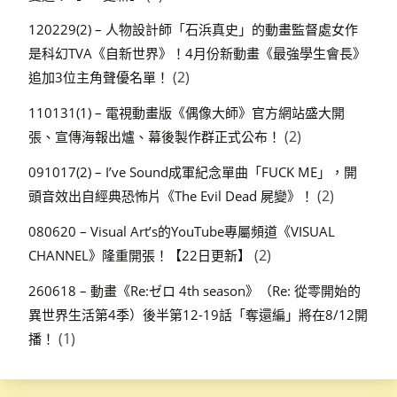
120229(2) – 人物設計師「石浜真史」的動畫監督處女作
是科幻TVA《自新世界》！4月份新動畫《最強學生會長》
(2)
追加3位主角聲優名單！
110131(1) – 電視動畫版《偶像大師》官方網站盛大開
(2)
張、宣傳海報出爐、幕後製作群正式公布！
091017(2) – I’ve Sound成軍紀念單曲「FUCK ME」，開
(2)
頭音效出自經典恐怖片《The Evil Dead 屍變》！
080620 – Visual Art’s的YouTube專屬頻道《VISUAL
(2)
CHANNEL》隆重開張！【22日更新】
260618 – 動畫《Re:ゼロ 4th season》（Re: 從零開始的
異世界生活第4季）後半第12-19話「奪還編」將在8/12開
(1)
播！