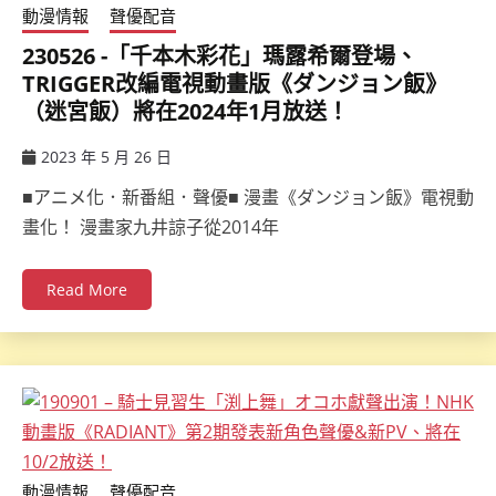
動漫情報
聲優配音
230526 -「千本木彩花」瑪露希爾登場、
TRIGGER改編電視動畫版《ダンジョン飯》
（迷宮飯）將在2024年1月放送！
2023 年 5 月 26 日
ccsx
■アニメ化．新番組．聲優■ 漫畫《ダンジョン飯》電視動
畫化！ 漫畫家九井諒子從2014年
Read More
動漫情報
聲優配音