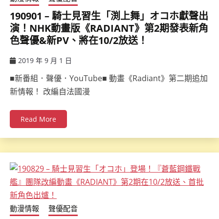
190901 – 騎士見習生「渕上舞」オコホ獻聲出
演！NHK動畫版《RADIANT》第2期發表新角
色聲優&新PV、將在10/2放送！
2019 年 9 月 1 日
ccsx
■新番組．聲優．YouTube■ 動畫《Radiant》第二期追加
新情報！ 改編自法國漫
Read More
動漫情報
聲優配音