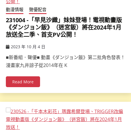
動漫情報
聲優配音
231004 -「早見沙織」妹妹登場！電視動畫版
《ダンジョン飯》（迷宮飯）將在2024年1月
放送全二季、首支PV公開！
2023 年 10 月 4 日
ccsx
■新番組．聲優■ 動畫《ダンジョン飯》第二批角色發表！
漫畫家九井諒子從2014年在 K
Read More