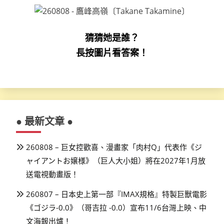
猜猜她是誰？
長按圖片看答案！
● 最新文章 ●
260808 – 巨女控歡喜、漫畫家「肉村Q」代表作《ジ
ャイアントお嬢様》（巨人大小姐）將在2027年1月放
送電視動畫版！
260807 – 日本史上第一部『IMAX規格』特製巨獸電影
《ゴジラ-0.0》（哥吉拉 -0.0）宣布11/6台灣上映、中
文海報出爐！