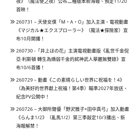
夜》（魔法使之夜）公布二種版本新海報、預定11/20
首映！
260731 – 天使女僕「M・A・O」加入主演、電視動畫
《マジカル★エクスプローラー》（魔法★探險家）宣
布10月開播！
260730 -「井上ほの花」主演電視動畫版《亂世千金倪
亞·利斯頓 轉生為嬌弱千金的弒神武人華麗無雙錄》宣
布10/6首播！
260729 – 動畫《この素晴らしい世界に祝福を！4》
（為美好的世界獻上祝福！第4季）瞄準2027年放送、
紀念PV公開中！
260726 – 大御所聲優「野沢雅子×田中真弓」加入動畫
《らんま1/2》（亂馬1/2）第三季敲定10/3播出、新
海報解禁！