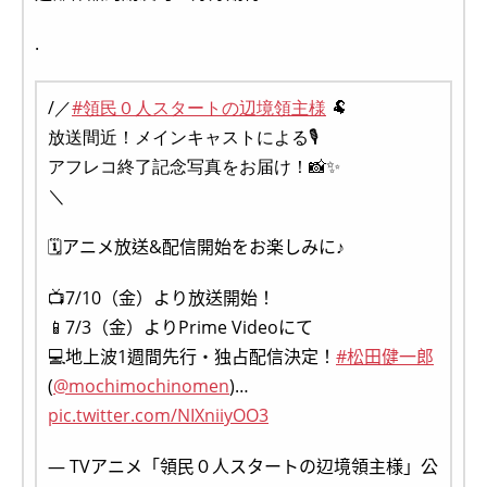
.
/／
#領民０人スタートの辺境領主様
🐏
放送間近！メインキャストによる🎙️
アフレコ終了記念写真をお届け！📸✨️
＼
🗓️アニメ放送&配信開始をお楽しみに♪
📺️7/10（⾦）より放送開始！
📱7/3（⾦）よりPrime Videoにて
💻️地上波1週間先⾏・独占配信決定！
#松田健一郎
(
@mochimochinomen
)…
pic.twitter.com/NIXniiyOO3
— TVアニメ「領⺠０⼈スタートの辺境領主様」公