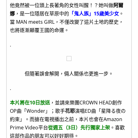
他竟然被一位頭上長著角的女性叫醒！？她叫做
阿爾
娜
，是一位隱居在草原中的
「鬼人族」15歲美少女
。
當 MAN meets GIRL，不僅改變了這片土地的歷史，
也將逐漸顛覆王國的命運。
.
但隨著誤會解開，倆人關係也更進一步。
.
本片將在10日放送
，並請來樂團CROWN HEAD創作
OP曲「Wonder」；歌手
花耶
演唱ED曲「星降る夜の
約束」。而搶在電視播出之前，本片也會在Amazon
Prime Video平台
從週五（3日）先行獨家上架
。喜歡
這部作品的朋友可以好好期待。