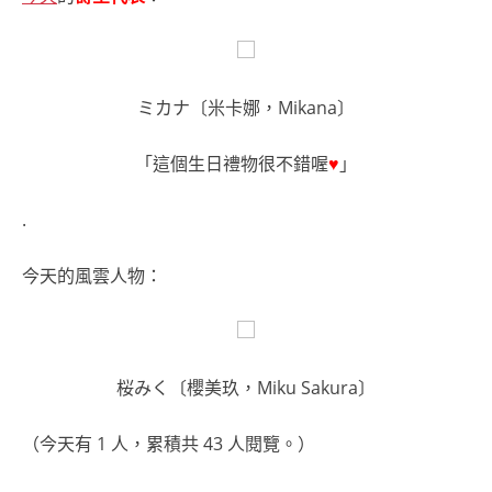
ミカナ〔米卡娜，Mikana〕
「這個生日禮物很不錯喔
♥
」
.
今天的風雲人物：
桜みく〔櫻美玖，Miku Sakura〕
（今天有 1 人，累積共 43 人閱覽。）