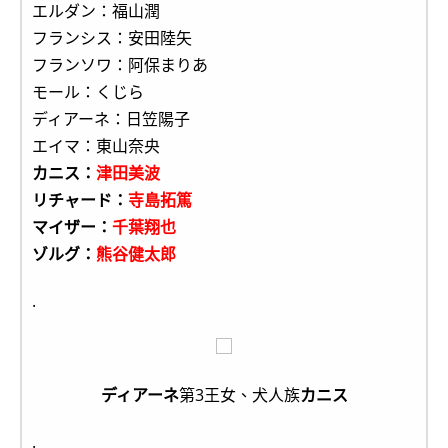
エルダン：福山潤
フランシス：安田陸矢
フランソワ：阿保まりあ
モール：くじら
ディアーネ：日笠陽子
エイマ：東山奈央
カニス：
津⽥美波
リチャード：
寺島拓篤
マイザー：
千葉翔也
ゾルグ：
熊⾕健太郎
.
ディアーネ
第3王女、犬人族
カニス
.