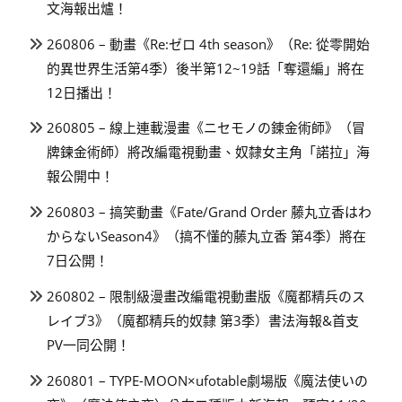
文海報出爐！
260806 – 動畫《Re:ゼロ 4th season》（Re: 從零開始
的異世界生活第4季）後半第12~19話「奪還編」將在
12日播出！
260805 – 線上連載漫畫《ニセモノの錬金術師》（冒
牌鍊金術師）將改編電視動畫、奴隸女主角「諾拉」海
報公開中！
260803 – 搞笑動畫《Fate/Grand Order 藤丸立香はわ
からないSeason4》（搞不懂的藤丸立香 第4季）將在
7日公開！
260802 – 限制級漫畫改編電視動畫版《魔都精兵のス
レイブ3》（魔都精兵的奴隸 第3季）書法海報&首支
PV一同公開！
260801 – TYPE-MOON×ufotable劇場版《魔法使いの