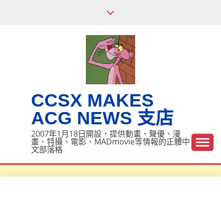
Skip
to
content
CCSX MAKES
ACG NEWS 支店
2007年1月18日開設，提供動畫、聲優、漫
畫、特攝、電影、MADmovie等情報的正體中
文部落格