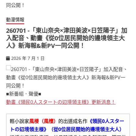
動漫情報
260701 -「東山奈央×津⽥美波×日笠陽子」加
入配音、動畫《從0位居民開始的邊境領主大
人》新海報&新PV一同公開！
2026 年 7 月 1 日
ccsx
■新番組．聲優■
動畫《領民0人スタートの辺境領主様》更新消息！
輕小說家
風楼（風樓）
的出道成名作
《領民0人スター
トの辺境領主様》（從0位居民開始的邊境領主大人）