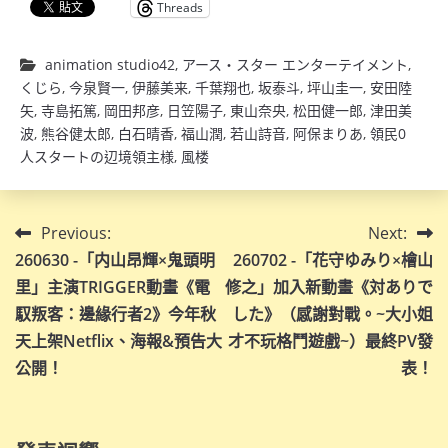
Threads
animation studio42
,
アース・スター エンターテイメント
,
くじら
,
今泉賢一
,
伊藤美来
,
千葉翔也
,
坂泰斗
,
坪山圭一
,
安田陸
矢
,
寺島拓篤
,
岡田邦彦
,
日笠陽子
,
東山奈央
,
松田健一郎
,
津田美
波
,
熊谷健太郎
,
白石晴香
,
福山潤
,
若山詩音
,
阿保まりあ
,
領民0
人スタートの辺境領主様
,
風楼
文
Previous:
Next:
260630 -「内山昂輝×鬼頭明
260702 -「花守ゆみり×檜山
章
里」主演TRIGGER動畫《電
修之」加入新動畫《対ありで
導
馭叛客：邊緣行者2》今年秋
した》（感謝對戰。~大小姐
天上架Netflix、海報&預告大
才不玩格鬥遊戲~）最終PV發
覽
公開！
表！