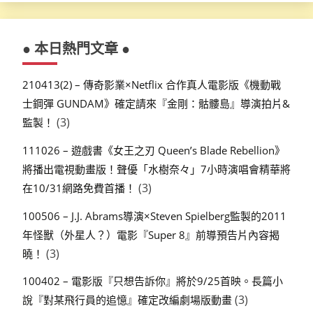
● 本日熱門文章 ●
210413(2) – 傳奇影業×Netflix 合作真人電影版《機動戰
士鋼彈 GUNDAM》確定請來『金剛：骷髏島』導演拍片&
(3)
監製！
111026 – 遊戲書《女王之刃 Queen’s Blade Rebellion》
將播出電視動畫版！聲優「水樹奈々」7小時演唱會精華將
(3)
在10/31網路免費首播！
100506 – J.J. Abrams導演×Steven Spielberg監製的2011
年怪獸（外星人？）電影『Super 8』前導預告片內容揭
(3)
曉！
100402 – 電影版『只想告訴你』將於9/25首映。長篇小
(3)
說『對某飛行員的追憶』確定改編劇場版動畫