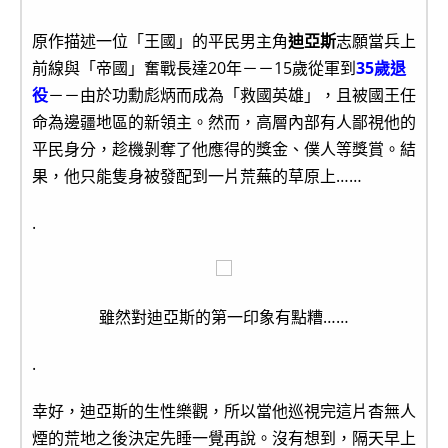
原作描述一位「王國」的平民男主角
迪亞斯
志願當兵上
前線與「帝國」奮戰長達20年－－15歲從軍到
35歲退
役
－－由於功勳彪炳而成為「救國英雄」，且被國王任
命為邊疆地區的新領主。然而，高層內部有人鄙視他的
平民身分，趁機剝奪了他應得的獎金、僕人等獎賞。結
果，他只能隻身被發配到一片荒蕪的草原上……
.
雖然對迪亞斯的第一印象有點糟……
.
幸好，迪亞斯的生性樂觀，所以當他巡視完這片杳無人
煙的荒地之後決定先睡一覺再說。沒有想到，隔天早上