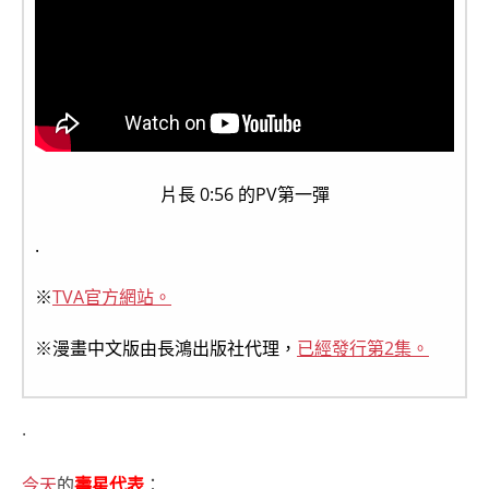
片長 0:56 的PV第一彈
.
※
TVA官方網站。
※漫畫中文版由長鴻出版社代理，
已經發行第2集。
.
今天
的
壽星代表
：