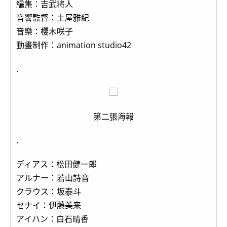
編集：吉武将人
音響監督：土屋雅紀
音樂：櫻木咲子
動畫制作：animation studio42
.
第二張海報
.
ディアス：松田健一郎
アルナー：若山詩音
クラウス：坂泰斗
セナイ：伊藤美来
アイハン：白石晴香