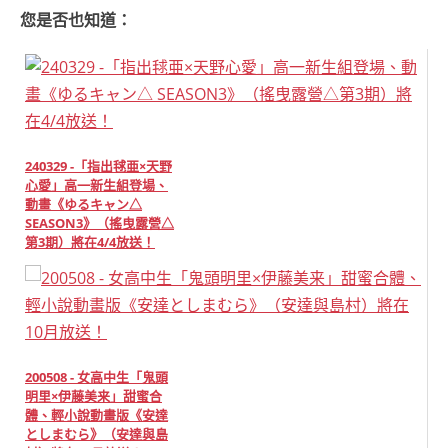
您是否也知道：
240329 -「指出毬亜×天野
心愛」高一新生組登場、
動畫《ゆるキャン△
SEASON3》（搖曳露營△
第3期）將在4/4放送！
200508 - 女高中生「鬼頭
明里×伊藤美来」甜蜜合
體、輕小說動畫版《安達
としまむら》（安達與島