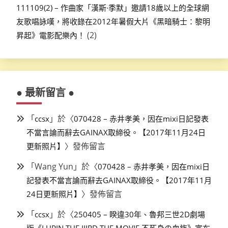
111109(2) – 作曲家「漢斯·季默」邀請18歲以上的全球網
友歌唱詠嘆，將收錄在2012年暑假大片《黑暗騎士：黎明
(2)
昇起》電影配樂內！
● 最新留言 ●
「
」於〈
ccsx
070428 – 赤井孝美，因在mixi日記發表
不當言論而辭去GAINAX取締役。【2017年11月24日
〉發佈留言
更新照片】
「
Wang Yun
」於〈
070428 – 赤井孝美，因在mixi日
記發表不當言論而辭去GAINAX取締役。【2017年11月
〉發佈留言
24日更新照片】
「
」於〈
ccsx
250405 – 睽違30年、魯邦三世2D劇場
版《LUPIN THE IIIRD THE MOVIE 不死身の血族》宣布