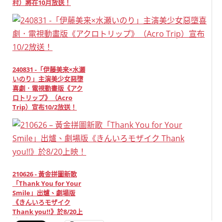
村）將在10月放送！
240831 -「伊藤美来×水瀬
いのり」主演美少女惡墮
喜劇．電視動畫版《アク
ロトリップ》（Acro
Trip）宣布10/2放送！
210626 - 黃金拼圖新歌
「Thank You for Your
Smile」出爐、劇場版
《きんいろモザイク
Thank you!!》於8/20上
映！