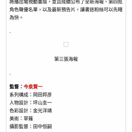
將播出電視動畫版，並且陸續公布了全新海報、第四批
角色聲優名單，以及最新預告片，讓書迷粉絲可以先睹
為快。
.
第三張海報
.
監督：
今泉賢一
系列構成：岡田邦彦
人物設計：坪山圭一
色彩設計：金光洋靖
美術：草薙
攝影監督：田中恒嗣