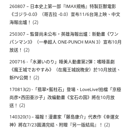
260807 – 日本史上第一部『IMAX規格』特製巨獸電影
《ゴジラ-0.0》（哥吉拉 -0.0）宣布11/6台灣上映、中文
(2)
海報出爐！
250307 – 監督尚未公布，英雄海報出爐：新動畫《ワン
パンマン3》（一拳超人 ONE-PUNCH MAN 3）宣布10月
(2)
放送！
200716 -「水瀬いのり」睡美人動畫第2彈：嗜睡喜劇
《魔王城でおやすみ》（在魔王城說晚安）於10月放送、
(2)
新PV公開！
170813(2) -「翡翠×藍柱石」登場、LoveLive!拍檔「京極
尚彦×西田亜沙子」改編動畫《宝石の国》將在10月放
(2)
送！
140320(1) – 福報！漫畫家「藤島康介」代表作《幸運女
(2)
神》將在7/23圓滿完結、附贈『另一版結局』！