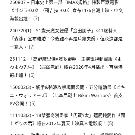
260807 – 日本史上第一部『IMAX規格』特製巨獸電影
《ゴジラ-0.0》（哥吉拉 -0.0）宣布11/6台灣上映、中文
(7)
海報出爐！
240720(1) – 51歲美魔女聲優「金田朋子」×41歲藝人
「森渉」宣布離婚：今後雖不再是戶籍夫婦，但永遠都是
(7)
一家人。
251112 -「高野麻里佳×波多野翔」主演電視動畫版《よ
わよわ先生》（弱弱老師）將在2026年4月播出、首張海
(6)
報出爐！
150602(3) – 觸手&黏液攻擊場面公開、五分鐘動畫《ビキ
ニ・ウォリアーズ》（比基尼戰士 Bikini Warriors）首支
(5)
PV公開！
111103(2) – 18禁獵奇漫畫家「氏賀Y太」殭屍純愛作《雨
(5)
上がりの君》將在2012年夏天上映真人電影版！