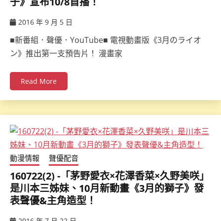
子》宣布10/8首播！
2016 年 9 月 5 日
ccsx
■新番組．聲優．YouTube■ 電視動畫版《3月のライオ
ン》推出第一支預告片！ 漫畫家
Read More
動漫情報
聲優配音
160722(2) -「茅野愛衣×花澤香菜×久野美咲」
是川本三姊妹、10月新動畫《3月的獅子》發
表聲優&主角造型！
2016 年 7 月 22 日