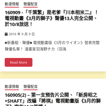
動漫情報
聲優配音
160909 -「千葉繁」是老爹『川本相米二』！
電視動畫《3月的獅子》聲優13人完全公開、
於10/8放送！
2016 年 9 月 9 日
ccsx
■新番組．聲優■ 電視動畫版《3月のライオン》發表完整
聲優名單！ 漫畫家羽海野チカ（羽海
Read More
動漫情報
聲優配音
160905(2) – 第一支預告片公開、「新房昭之
×SHAFT」改編『將棋』電視動畫版《3月的獅