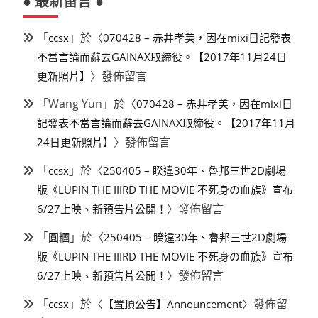
● 最新留言 ●
「
」於〈
ccsx
070428 – 赤井孝美，因在mixi日記發表
不當言論而辭去GAINAX取締役。【2017年11月24日
〉發佈留言
更新照片】
「
Wang Yun
」於〈
070428 – 赤井孝美，因在mixi日
記發表不當言論而辭去GAINAX取締役。【2017年11月
〉發佈留言
24日更新照片】
「
」於〈
ccsx
250405 – 睽違30年、魯邦三世2D劇場
版《LUPIN THE IIIRD THE MOVIE 不死身の血族》宣布
〉發佈留言
6/27上映、新預告片公開！
「
」於〈
圓糰
250405 – 睽違30年、魯邦三世2D劇場
版《LUPIN THE IIIRD THE MOVIE 不死身の血族》宣布
〉發佈留言
6/27上映、新預告片公開！
「
」於〈
〉發佈留
ccsx
【置頂公告】Announcement