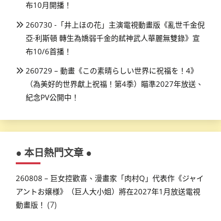
布10月開播！
260730 -「井上ほの花」主演電視動畫版《亂世千金倪
亞·利斯頓 轉生為嬌弱千金的弒神武人華麗無雙錄》宣
布10/6首播！
260729 – 動畫《この素晴らしい世界に祝福を！4》
（為美好的世界獻上祝福！第4季）瞄準2027年放送、
紀念PV公開中！
● 本日熱門文章 ●
260808 – 巨女控歡喜、漫畫家「肉村Q」代表作《ジャイ
アントお嬢様》（巨人大小姐）將在2027年1月放送電視
(7)
動畫版！