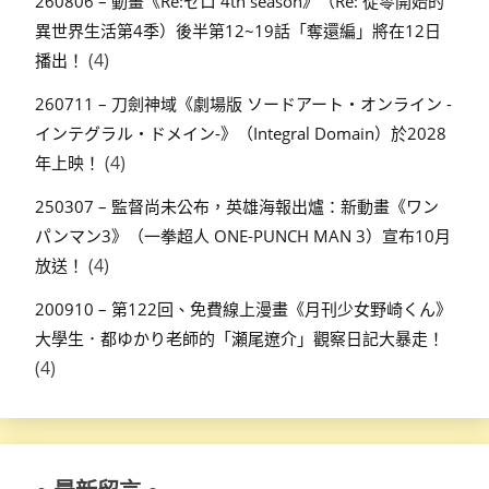
260806 – 動畫《Re:ゼロ 4th season》（Re: 從零開始的
異世界生活第4季）後半第12~19話「奪還編」將在12日
(4)
播出！
260711 – 刀劍神域《劇場版 ソードアート・オンライン -
インテグラル・ドメイン-》（Integral Domain）於2028
(4)
年上映！
250307 – 監督尚未公布，英雄海報出爐：新動畫《ワン
パンマン3》（一拳超人 ONE-PUNCH MAN 3）宣布10月
(4)
放送！
200910 – 第122回、免費線上漫畫《月刊少女野崎くん》
大學生．都ゆかり老師的「瀬尾遼介」觀察日記大暴走！
(4)