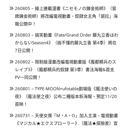
260805 – 線上連載漫畫《ニセモノの錬金術師》（冒
牌鍊金術師）將改編電視動畫、奴隸女主角「諾拉」海
報公開中！
260803 – 搞笑動畫《Fate/Grand Order 藤丸立香はわ
からないSeason4》（搞不懂的藤丸立香 第4季）將在
7日公開！
260802 – 限制級漫畫改編電視動畫版《魔都精兵のス
レイブ3》（魔都精兵的奴隸 第3季）書法海報&首支
PV一同公開！
260801 – TYPE-MOON×ufotable劇場版《魔法使いの
夜》（魔法使之夜）公布二種版本新海報、預定11/20
首映！
260731 – 天使女僕「M・A・O」加入主演、電視動畫
《マジカル★エクスプローラー》（魔法★探險家）宣