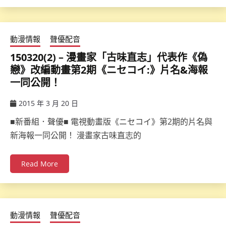
動漫情報
聲優配音
150320(2) – 漫畫家「古味直志」代表作《偽
戀》改編動畫第2期《ニセコイ:》片名&海報
一同公開！
2015 年 3 月 20 日
ccsx
■新番組．聲優■ 電視動畫版《ニセコイ》第2期的片名與
新海報一同公開！ 漫畫家古味直志的
Read More
動漫情報
聲優配音