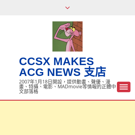
Skip
to
content
CCSX MAKES
ACG NEWS 支店
2007年1月18日開設，提供動畫、聲優、漫
畫、特攝、電影、MADmovie等情報的正體中
文部落格