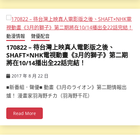
動漫情報
聲優配音
170822 – 待台灣上映真人電影版之後、
SHAFT×NHK電視動畫《3月的獅子》第二期
將在10/14播出全22話完結！
2017 年 8 月 22 日
ccsx
■新番組．聲優■ 動畫《3月のライオン》第二期情報出
爐！ 漫畫家羽海野チカ（羽海野千花）
Read More