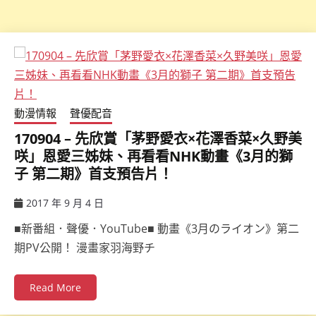
動漫情報
聲優配音
170904 – 先欣賞「茅野愛衣×花澤香菜×久野美
咲」恩愛三姊妹、再看看NHK動畫《3月的獅
子 第二期》首支預告片！
2017 年 9 月 4 日
ccsx
■新番組．聲優．YouTube■ 動畫《3月のライオン》第二
期PV公開！ 漫畫家羽海野チ
Read More