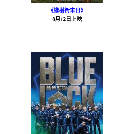
《橡樹街末日》
8月12日上映