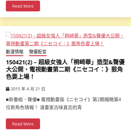
Read More
動漫情報
聲優配音
150421(2) – 超級女強人「桐崎華」造型&聲優
大公開、電視動畫第二期《ニセコイ：》狠角
色要上場！
2015 年 4 月 21 日
ccsx
■新番組．聲優■ 電視動畫版《ニセコイ》第2期揭曉第4
位新角色情報！ 漫畫家古味直志的青
Read More