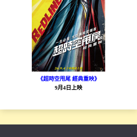
《超時空甩尾 經典重映》
9月4日上映