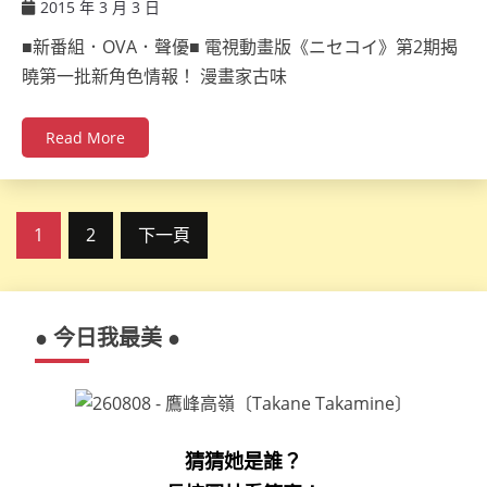
2015 年 3 月 3 日
ccsx
■新番組．OVA．聲優■ 電視動畫版《ニセコイ》第2期揭
曉第一批新角色情報！ 漫畫家古味
Read More
文
1
2
下一頁
章
分
● 今日我最美 ●
頁
猜猜她是誰？