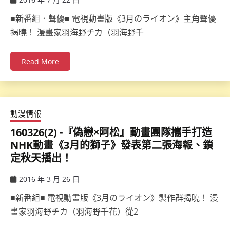
ccsx
■新番組．聲優■ 電視動畫版《3月のライオン》主角聲優
揭曉！ 漫畫家羽海野チカ（羽海野千
Read More
動漫情報
160326(2) -『偽戀×阿松』動畫團隊攜手打造
NHK動畫《3月的獅子》發表第二張海報、鎖
定秋天播出！
2016 年 3 月 26 日
ccsx
■新番組■ 電視動畫版《3月のライオン》製作群揭曉！ 漫
畫家羽海野チカ（羽海野千花）從2