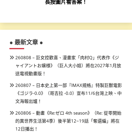
長按圖片看答案！
● 最新文章 ●
260808 – 巨女控歡喜、漫畫家「肉村Q」代表作《ジ
ャイアントお嬢様》（巨人大小姐）將在2027年1月放
送電視動畫版！
260807 – 日本史上第一部『IMAX規格』特製巨獸電影
《ゴジラ-0.0》（哥吉拉 -0.0）宣布11/6台灣上映、中
文海報出爐！
260806 – 動畫《Re:ゼロ 4th season》（Re: 從零開始
的異世界生活第4季）後半第12~19話「奪還編」將在
12日播出！