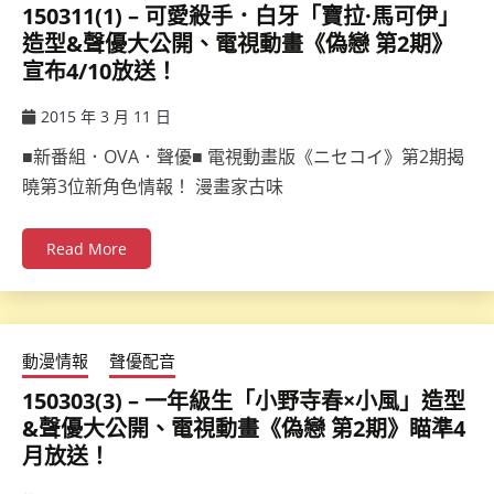
150311(1) – 可愛殺手．白牙「寶拉·馬可伊」
造型&聲優大公開、電視動畫《偽戀 第2期》
宣布4/10放送！
2015 年 3 月 11 日
ccsx
■新番組．OVA．聲優■ 電視動畫版《ニセコイ》第2期揭
曉第3位新角色情報！ 漫畫家古味
Read More
動漫情報
聲優配音
150303(3) – 一年級生「小野寺春×小風」造型
&聲優大公開、電視動畫《偽戀 第2期》瞄準4
月放送！