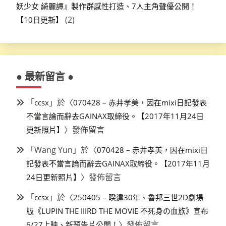
妖少女 綺麗譚』製作群感性打造、7人主角聲優公開！
(2)
【10日更新】
● 最新留言 ●
「
」於〈
ccsx
070428 – 赤井孝美，因在mixi日記發表
不當言論而辭去GAINAX取締役。【2017年11月24日
〉發佈留言
更新照片】
「
Wang Yun
」於〈
070428 – 赤井孝美，因在mixi日
記發表不當言論而辭去GAINAX取締役。【2017年11月
〉發佈留言
24日更新照片】
「
」於〈
ccsx
250405 – 睽違30年、魯邦三世2D劇場
版《LUPIN THE IIIRD THE MOVIE 不死身の血族》宣布
〉發佈留言
6/27上映、新預告片公開！