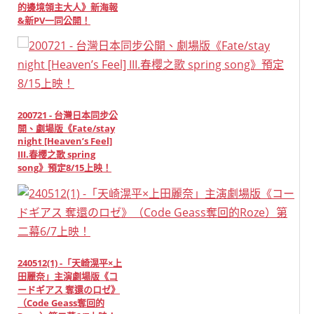
的邊境領主大人》新海報
&新PV一同公開！
200721 - 台灣日本同步公
開、劇場版《Fate/stay
night [Heaven’s Feel]
III.春櫻之歌 spring
song》預定8/15上映！
240512(1) -「天崎滉平×上
田麗奈」主演劇場版《コ
ードギアス 奪還のロゼ》
（Code Geass奪回的