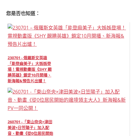
您是否也知道：
230701 - 俄羅斯女英雄
「能登麻美子」大姊姊登
場！電視動畫版《SHY 靦
腆英雄》鎖定10月開播、
新海報&預告片出爐！
260701 -「東山奈央×津⽥
美波×日笠陽子」加入配
音、動畫《從0位居民開始