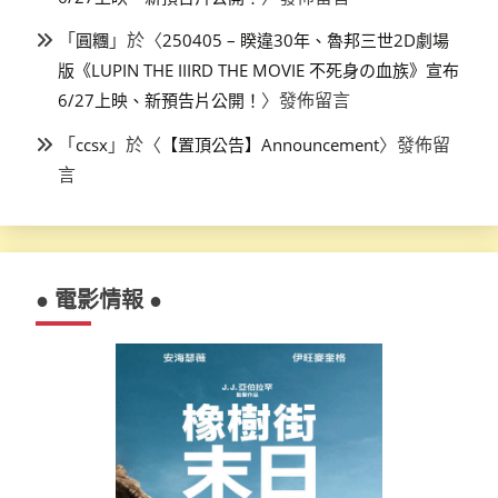
「
」於〈
圓糰
250405 – 睽違30年、魯邦三世2D劇場
版《LUPIN THE IIIRD THE MOVIE 不死身の血族》宣布
〉發佈留言
6/27上映、新預告片公開！
「
」於〈
〉發佈留
ccsx
【置頂公告】Announcement
言
● 電影情報 ●