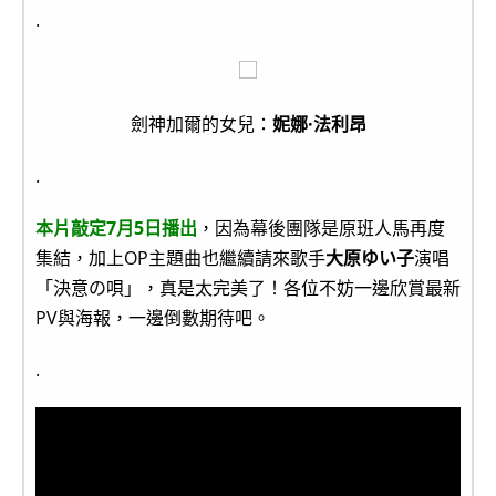
.
劍神加爾的女兒：
妮娜·法利昂
.
本片敲定7月5日播出
，因為幕後團隊是原班人馬再度
集結，加上OP主題曲也繼續請來歌手
大原ゆい子
演唱
「決意の唄」，真是太完美了！各位不妨一邊欣賞最新
PV與海報，一邊倒數期待吧。
.