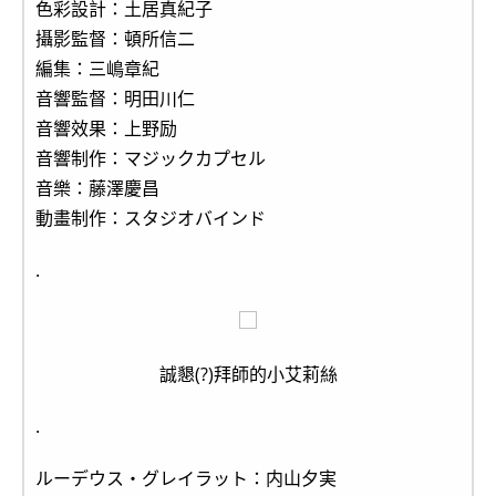
色彩設計：土居真紀子
攝影監督：頓所信二
編集：三嶋章紀
音響監督：明田川仁
音響效果：上野励
音響制作：マジックカプセル
音樂：藤澤慶昌
動畫制作：スタジオバインド
.
誠懇(?)拜師的小艾莉絲
.
ルーデウス・グレイラット：内山夕実