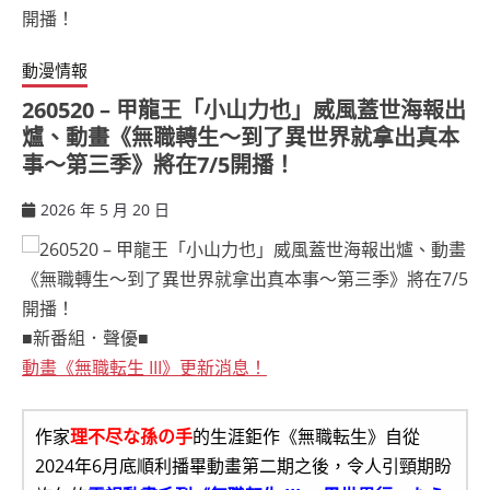
動漫情報
260520 – 甲龍王「小山力也」威風蓋世海報出
爐、動畫《無職轉生～到了異世界就拿出真本
事～第三季》將在7/5開播！
2026 年 5 月 20 日
ccsx
■新番組．聲優■
動畫《無職転生 III》更新消息！
作家
理不尽な孫の手
的生涯鉅作《無職転生》自從
2024年6月底順利播畢動畫第二期之後，令人引頸期盼