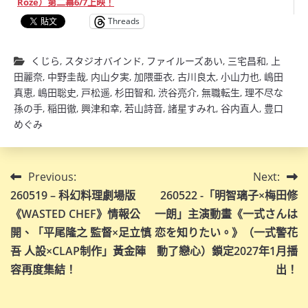
Roze）第二幕6/7上映！
Threads
くじら
,
スタジオバインド
,
ファイルーズあい
,
三宅昌和
,
上
田麗奈
,
中野圭哉
,
内山夕実
,
加隈亜衣
,
古川良太
,
小山力也
,
嶋田
真恵
,
嶋田聡史
,
戸松遥
,
杉田智和
,
渋谷亮介
,
無職転生
,
理不尽な
孫の手
,
稲田徹
,
興津和幸
,
若山詩音
,
諸星すみれ
,
谷内直人
,
豊口
めぐみ
文
Previous:
Next:
260519 – 科幻料理劇場版
260522 -「明智璃子×梅田修
章
《WASTED CHEF》情報公
一朗」主演動畫《一式さんは
導
開、「平尾隆之 監督×足立慎
恋を知りたい。》（一式警花
吾 人設×CLAP制作」黃金陣
動了戀心）鎖定2027年1月播
覽
容再度集結！
出！