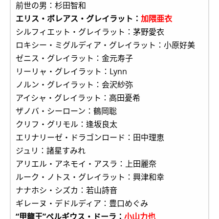
前世の男：杉田智和
エリス・ボレアス・グレイラット：
加隈亜衣
シルフィエット・グレイラット：茅野愛衣
ロキシー・ミグルディア・グレイラット：小原好美
ゼニス・グレイラット：金元寿子
リーリャ・グレイラット：Lynn
ノルン・グレイラット：会沢紗弥
アイシャ・グレイラット：高田憂希
ザノバ・シーローン：鶴岡聡
クリフ・グリモル：逢坂良太
エリナリーゼ・ドラゴンロード：田中理恵
ジュリ：諸星すみれ
アリエル・アネモイ・アスラ：上田麗奈
ルーク・ノトス・グレイラット：興津和幸
ナナホシ・シズカ：若山詩音
ギレーヌ・デドルディア：豊口めぐみ
“甲龍王”ペルギウス・ドーラ：
小山力也