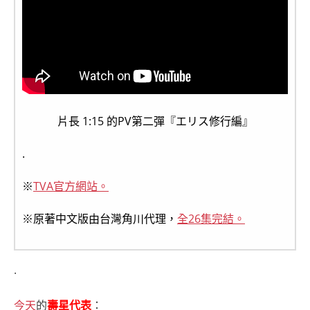
片長 1:15 的PV第二彈『エリス修行編』
.
※
TVA官方網站。
※原著中文版由台灣角川代理，
全26集完結。
.
今天
的
壽星代表
：