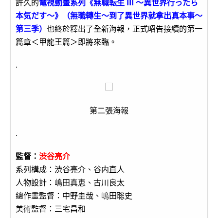
許久的
電視動畫系列《無職転生 III ～異世界行ったら
本気だす～》（無職轉生～到了異世界就拿出真本事～
第三季）
也終於釋出了全新海報，正式昭告接續的第一
篇章＜甲龍王篇＞即將來臨。
.
第二張海報
.
監督：
渋谷亮介
系列構成：渋谷亮介、谷内直人
人物設計：嶋田真恵、古川良太
總作畫監督：中野圭哉、嶋田聡史
美術監督：三宅昌和