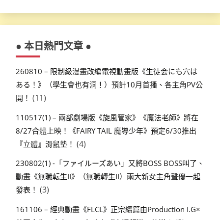
● 本日熱門文章 ●
260810 – 限制級漫畫改編電視動畫版《生徒会にも穴は
ある！》（學生會也有洞！）預計10月首播、各主角PV公
(11)
開！
110517(1) – 兩部劇場版《旋風管家》《魔法老師》將在
8/27合體上映！《FAIRY TAIL 魔導少年》預定6/30推出
(4)
『立體』滑鼠墊！
230802(1) -「ファイルーズあい」又將BOSS BOSS叫了、
動畫《無職転生II》（無職轉生II）兩大新女主角聲優一起
(3)
發表！
161106 – 經典動畫《FLCL》正宗續篇由Production I.G×