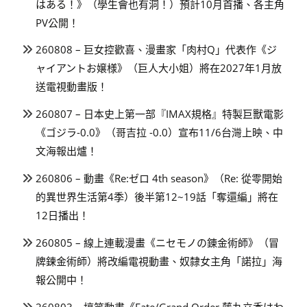
はある！》（學生會也有洞！）預計10月首播、各主角
PV公開！
260808 – 巨女控歡喜、漫畫家「肉村Q」代表作《ジ
ャイアントお嬢様》（巨人大小姐）將在2027年1月放
送電視動畫版！
260807 – 日本史上第一部『IMAX規格』特製巨獸電影
《ゴジラ-0.0》（哥吉拉 -0.0）宣布11/6台灣上映、中
文海報出爐！
260806 – 動畫《Re:ゼロ 4th season》（Re: 從零開始
的異世界生活第4季）後半第12~19話「奪還編」將在
12日播出！
260805 – 線上連載漫畫《ニセモノの錬金術師》（冒
牌鍊金術師）將改編電視動畫、奴隸女主角「諾拉」海
報公開中！
260803 – 搞笑動畫《Fate/Grand Order 藤丸立香はわ