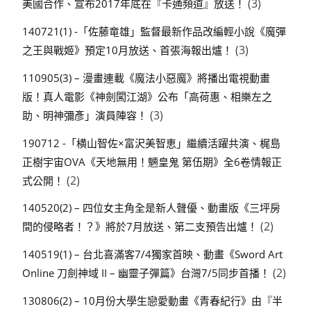
(3)
美國合作、宣布2017年底在『卡通頻道』放送！
140721(1) -「佐藤竜雄」監督最新作品改編輕小說《魔彈
(3)
之王與戰姬》預定10月放送、首張海報出爐！
110905(3) – 漫畫連載《魔法小惡魔》將播出電視動畫
版！真人電影《神劍闖江湖》公布「高荷惠、相樂左之
(3)
助、明神彌彥」演員陣容！
190712 -「横山智佐×富沢美智恵」繼續活躍共演、梶島
正樹宇宙OVA《天地無用！魎皇鬼 第伍期》全6卷情報正
(2)
式公開！
140520(2) – 四位女主角全是新人聲優、動畫版《三坪房
(2)
間的侵略者！？》將於7月放送、第二支預告出爐！
140519(1) – 台北喜滿客7/4獨家首映、動畫《Sword Art
(2)
Online 刀劍神域 II – 幽靈子彈篇》台灣7/5同步首播！
130806(2) – 10月份大學生戀愛動畫《青春紀行》由『半