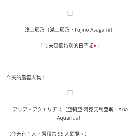
浅上藤乃〔淺上藤乃，Fujino Asagami〕
「今天是個特別的日子呢
♥
」
.
今天的風雲人物：
アリア・アクエリアス〔亞莉亞·阿克艾利亞斯，Aria
Aquarius〕
（今天有 1 人，累積共 95 人閱覽。）