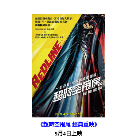
《超時空甩尾 經典重映》
9月4日上映