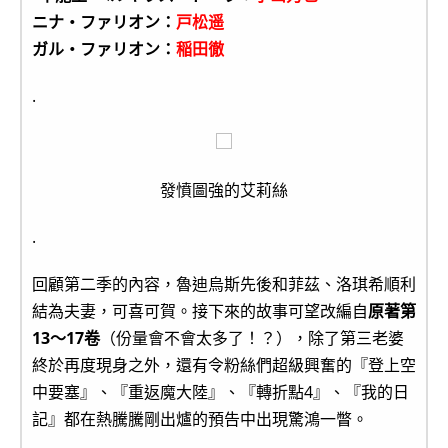
ニナ・ファリオン：
戸松遥
ガル・ファリオン：
稲田徹
.
發憤圖強的艾莉絲
.
回顧第二季的內容，魯迪烏斯先後和菲茲、洛琪希順利
結為夫妻，可喜可賀。接下來的故事可望改編自
原著第
13～17卷
（份量會不會太多了！？），除了第三老婆
終於再度現身之外，還有令粉絲們超級興奮的『登上空
中要塞』、『重返魔大陸』、『轉折點4』、『我的日
記』都在熱騰騰剛出爐的預告中出現驚鴻一瞥。