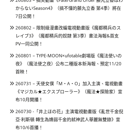
からないSeason4》（搞不懂的藤丸立香 第4季）將在
7日公開！
260802 – 限制級漫畫改編電視動畫版《魔都精兵のス
レイブ3》（魔都精兵的奴隸 第3季）書法海報&首支
PV一同公開！
260801 – TYPE-MOON×ufotable劇場版《魔法使いの
夜》（魔法使之夜）公布二種版本新海報、預定11/20
首映！
260731 – 天使女僕「M・A・O」加入主演、電視動畫
《マジカル★エクスプローラー》（魔法★探險家）宣
布10月開播！
260730 -「井上ほの花」主演電視動畫版《亂世千金倪
亞·利斯頓 轉生為嬌弱千金的弒神武人華麗無雙錄》宣
布10/6首播！