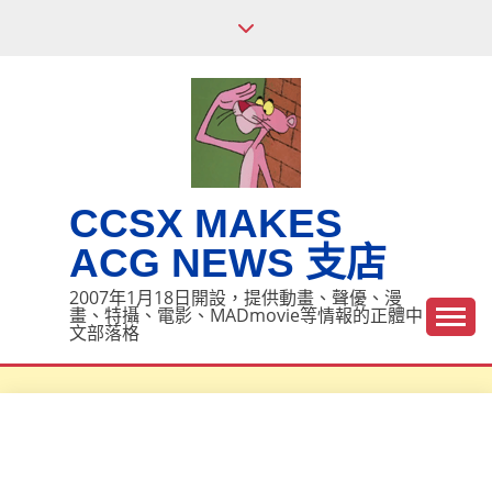
Skip
to
content
CCSX MAKES
ACG NEWS 支店
2007年1月18日開設，提供動畫、聲優、漫
畫、特攝、電影、MADmovie等情報的正體中
文部落格