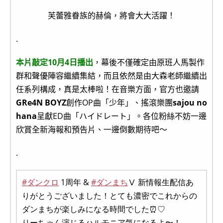
芙蕾雅眷族的赫倫，將會大大活躍！
.
本片敲定10月4日播出
，幕後不僅確定由原班人馬製作
群和聲優陣容繼續集結，而且依然是由大森老師繼續出
任系列構成，真是太棒啦！在音樂方面，官方也邀請
GRe4N BOYZ
創作OP曲「少年」、搖滾樂團
sajou no
hana
呈獻ED曲「ハイドレート」。各位粉絲不妨一邊
欣賞全新海報和預告片、一邊倒數期待吧～
.
#ダンクロ
1周年 &
#ダンまち
Ⅴ 新情報生配信あ
りがとうございました！とても濃密でこれからの
ダンまちが楽しみになる時間でした⏰♡
りーちゃん演じるハルモニア気になるよ〜！