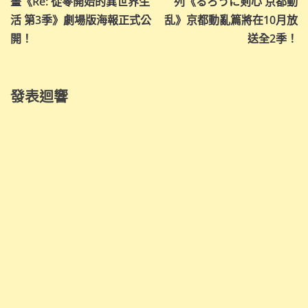
導
畫《Re: 從零開始的異世界生
列《るろうに剣心 京都動
活 第3季》劇場版海報正式公
乱》京都動亂篇將在10月放
覽
開！
送全2季！
發表迴響