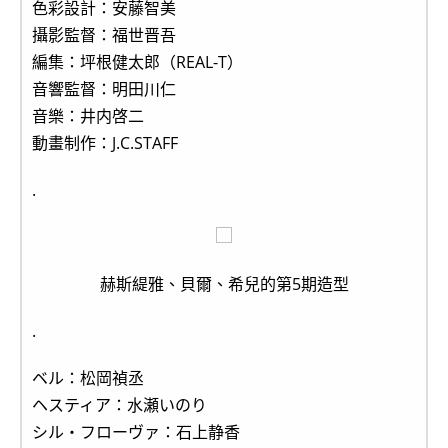
色彩設計：安藤智美
攝影監督：福世晋吾
編集：坪根健太郎（REAL-T）
音響監督：明田川仁
音樂：井内啓二
動畫制作：J.C.STAFF
.
赫斯緹雅、貝爾、希兒的第5期造型
.
ベル：松岡禎丞
ヘスティア：水瀬いのり
シル・フローヴァ：石上静香