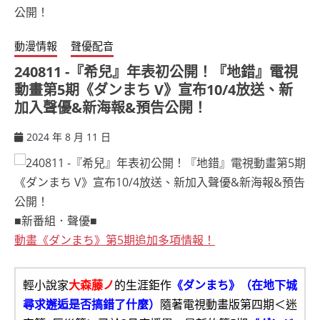
動漫情報
聲優配音
240811 -『希兒』年表初公開！『地錯』電視
動畫第5期《ダンまち V》宣布10/4放送、新
加入聲優&新海報&預告公開！
2024 年 8 月 11 日
ccsx
■新番組．聲優■
動畫《ダンまち》第5期追加多項情報！
輕小說家
大森藤ノ
的生涯鉅作
《ダンまち》（在地下城
尋求邂逅是否搞錯了什麼）
隨著電視動畫版第四期＜迷