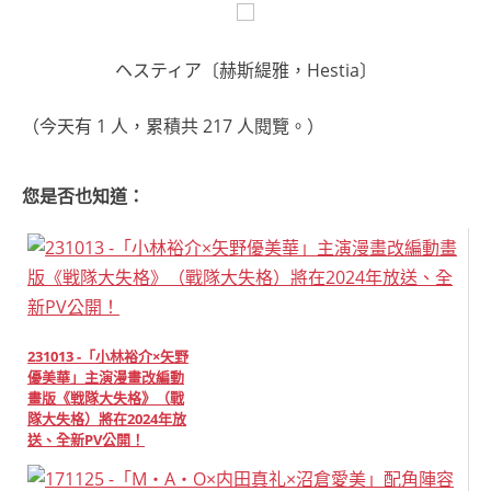
ヘスティア〔赫斯緹雅，Hestia〕
（今天有 1 人，累積共 217 人閱覽。）
您是否也知道：
231013 -「小林裕介×矢野
優美華」主演漫畫改編動
畫版《戦隊大失格》（戰
隊大失格）將在2024年放
送、全新PV公開！