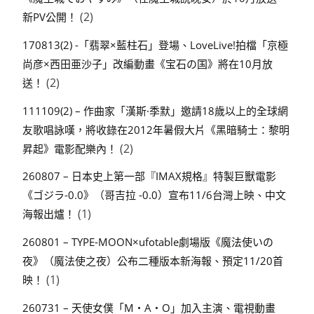
(2)
新PV公開！
170813(2) -「翡翠×藍柱石」登場、LoveLive!拍檔「京極
尚彦×西田亜沙子」改編動畫《宝石の国》將在10月放
(2)
送！
111109(2) – 作曲家「漢斯·季默」邀請18歲以上的全球網
友歌唱詠嘆，將收錄在2012年暑假大片《黑暗騎士：黎明
(2)
昇起》電影配樂內！
260807 – 日本史上第一部『IMAX規格』特製巨獸電影
《ゴジラ-0.0》（哥吉拉 -0.0）宣布11/6台灣上映、中文
(1)
海報出爐！
260801 – TYPE-MOON×ufotable劇場版《魔法使いの
夜》（魔法使之夜）公布二種版本新海報、預定11/20首
(1)
映！
260731 – 天使女僕「M・A・O」加入主演、電視動畫