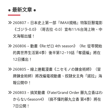
● 最新文章 ●
260807 – 日本史上第一部『IMAX規格』特製巨獸電影
《ゴジラ-0.0》（哥吉拉 -0.0）宣布11/6台灣上映、中
文海報出爐！
260806 – 動畫《Re:ゼロ 4th season》（Re: 從零開始
的異世界生活第4季）後半第12~19話「奪還編」將在
12日播出！
260805 – 線上連載漫畫《ニセモノの錬金術師》（冒
牌鍊金術師）將改編電視動畫、奴隸女主角「諾拉」海
報公開中！
260803 – 搞笑動畫《Fate/Grand Order 藤丸立香はわ
からないSeason4》（搞不懂的藤丸立香 第4季）將在
7日公開！