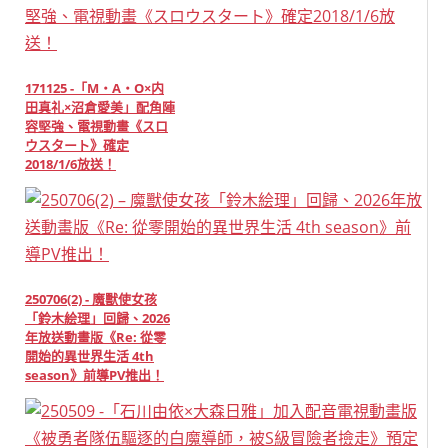
171125 -「M・A・O×内
田真礼×沼倉愛美」配角陣
容堅強、電視動畫《スロ
ウスタート》確定
2018/1/6放送！
250706(2) - 魔獸使女孩
「鈴木絵理」回歸、2026
年放送動畫版《Re: 從零
開始的異世界生活 4th
season》前導PV推出！