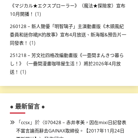
《マジカル★エクスプローラー》（魔法★探險家）宣布
(1)
10月開播！
260128 – 新人聲優「明智璃子」主演動畫版《木頭風紀
委員和迷你裙JK的故事》宣布4月放送、新海報&預告片一
(1)
同發表！
251218 – 芳文社四格改編動畫版《一畳間まんきつ暮ら
し！》（一疊間漫畫咖啡屋生活！）將於2026年4月放
(1)
送！
● 最新留言 ●
「
」於〈
ccsx
070428 – 赤井孝美，因在mixi日記發表
不當言論而辭去GAINAX取締役。【2017年11月24日