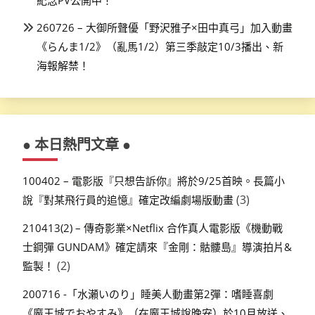
260726 – 大御所聲優「野沢雅子×田中真弓」加入動畫
《らんま1/2》（亂馬1/2）第三季敲定10/3播出、新
海報解禁！
● 本日熱門文章 ●
100402 – 電影版『只想告訴你』將於9/25首映。長篇小
(3)
說『對某飛行員的追憶』確定改編劇場版動畫
210413(2) – 傳奇影業×Netflix 合作真人電影版《機動戰
士鋼彈 GUNDAM》確定請來『金剛：骷髏島』導演拍片&
(2)
監製！
200716 -「水瀬いのり」睡美人動畫第2彈：嗜睡喜劇
《魔王城でおやすみ》（在魔王城說晚安）於10月放送、