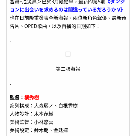
宮篇+厄災篇＞已於3月底播畢，最新的第5期
《ダンジ
ョンに出会いを求めるのは間違っているだろうか V》
也在日前隆重發表全新海報、兩位新角色聲優、最新預
告片、OPED歌曲，以及首播的日期如下：
.
第二張海報
.
監督：
橘秀樹
系列構成：大森藤ノ、白根秀樹
人物設計：木本茂樹
美術監督：小林悠喜
美術設定：鈴木朗、金廷連