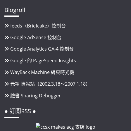
Blogroll
feeds（Briefcake）控制台
Google AdSense 控制台
Google Analytics GA-4 控制台
Google 的 PageSpeed Insights
WayBack Machine 網頁時光機
元祖 情報站（2002.3.18～2007.1.18）
臉書 Sharing Debugger
● 訂閱RSS ●