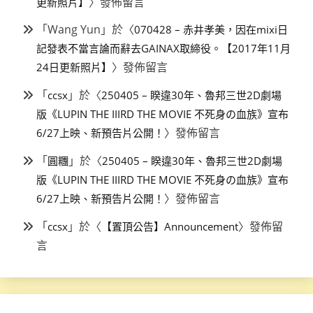
〉發佈留言
更新照片】
「
Wang Yun
」於〈
070428 – 赤井孝美，因在mixi日
記發表不當言論而辭去GAINAX取締役。【2017年11月
〉發佈留言
24日更新照片】
「
」於〈
ccsx
250405 – 睽違30年、魯邦三世2D劇場
版《LUPIN THE IIIRD THE MOVIE 不死身の血族》宣布
〉發佈留言
6/27上映、新預告片公開！
「
」於〈
圓糰
250405 – 睽違30年、魯邦三世2D劇場
版《LUPIN THE IIIRD THE MOVIE 不死身の血族》宣布
〉發佈留言
6/27上映、新預告片公開！
「
」於〈
〉發佈留
ccsx
【置頂公告】Announcement
言