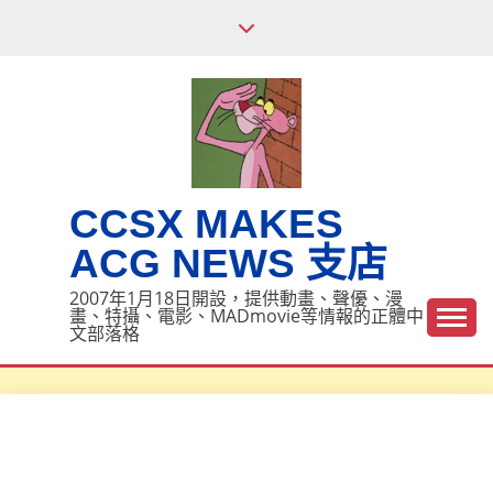
Skip
to
content
CCSX MAKES
ACG NEWS 支店
2007年1月18日開設，提供動畫、聲優、漫
畫、特攝、電影、MADmovie等情報的正體中
文部落格