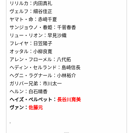
リリルカ：内田真礼
ヴェルフ：細谷佳正
ヤマト・命：赤﨑千夏
サンジョウノ・春姫：千菅春香
リュー・リオン：早見沙織
フレイヤ：日笠陽子
オッタル：小柳良寛
アレン・フローメル：八代拓
ヘディン・セルランド：島崎信長
ヘグニ・ラグナール：小林裕介
ガリバー兄弟：市川太一
ヘルン：白石晴香
ヘイズ・ベルベット：
長谷川育美
ヴァン：
佐藤元
.