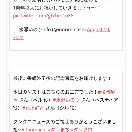
1周年盛大にお祝いしていきましょう〜！
pic.twitter.com/gFrbm1nE6J
— 水瀬いのりinfo (@inoriminase)
August 10,
2024
.
最後に番組終了後の記念写真をお届けします！
本日のゲストはこちらのお三方でした！
#松岡禎
丞
さん（ベル 役）
#水瀬いのり
さん（ヘスティア
役）
#石上静香
さん（シル 役）
ダンクロニュースのご視聴ありがとうございまし
た✨
#danmachi
#ダンまち
#ダンクロ