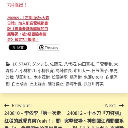
250509 -「石川由依×大森
日雅」加入配音電視動畫
版《被勇者隊伍驅逐的白
魔導師，被S級冒險者撿
走》預定7月播出！
Threads
J.C.STAFF
,
ダンまち
,
佐藤元
,
八代拓
,
内田真礼
,
千菅春香
,
大
森藤ノ
,
小林裕介
,
小柳良寛
,
島崎信長
,
市川太一
,
日笠陽子
,
早見
沙織
,
明田川仁
,
木本茂樹
,
松岡禎丞
,
橘秀樹
,
水瀬いのり
,
白根秀
樹
,
白石晴香
,
石上静香
,
細谷佳正
,
赤﨑千夏
,
長谷川育美
文
Previous:
Next:
240810 – 李依李「第一次走
240812 – 十本刀『刀狩張』
章
紅毯的感覺真爽Yeah！」動
突擊登場、神劍闖江湖動畫系