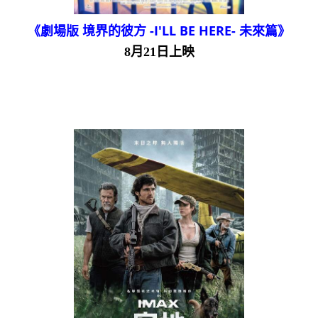
《劇場版 境界的彼方 -I'LL BE HERE- 未來篇》
8月21日上映