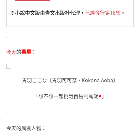
※小說中文版由青文出版社代理，
已經發行第18集。
.
今天
的
壽星
：
青羽ここな〔青羽可可奈，Kokona Aoba〕
「想不想一起挑戰百岳制霸呢
♥
」
.
今天的風雲人物：