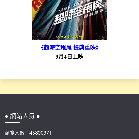
《超時空甩尾 經典重映》
9月4日上映
● 網站人氣 ●
瀏覽人數：45800971