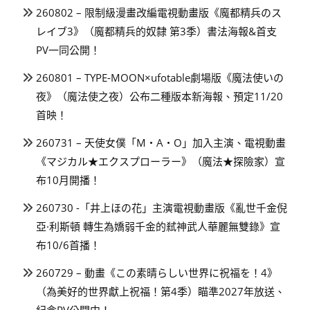
260802 – 限制級漫畫改編電視動畫版《魔都精兵のス
レイブ3》（魔都精兵的奴隸 第3季）書法海報&首支
PV一同公開！
260801 – TYPE-MOON×ufotable劇場版《魔法使いの
夜》（魔法使之夜）公布二種版本新海報、預定11/20
首映！
260731 – 天使女僕「M・A・O」加入主演、電視動畫
《マジカル★エクスプローラー》（魔法★探險家）宣
布10月開播！
260730 -「井上ほの花」主演電視動畫版《亂世千金倪
亞·利斯頓 轉生為嬌弱千金的弒神武人華麗無雙錄》宣
布10/6首播！
260729 – 動畫《この素晴らしい世界に祝福を！4》
（為美好的世界獻上祝福！第4季）瞄準2027年放送、
紀念PV公開中！