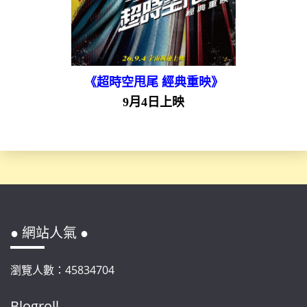
《超時空甩尾 經典重映》
9月4日上映
● 網站人氣 ●
瀏覽人數：45834704
Blogroll