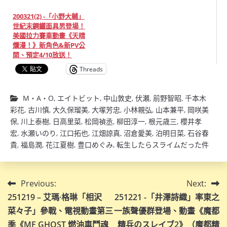
200321(2) -「小野大輔」
世紀末鋼鐵面具男登場！
美國拉力賽車動畫《天晴
爛漫！》新角色&新PV公
開、預定4/10放送！
Threads
M・A・O
,
エイトビット
,
中山敦史
,
伏瀬
,
前野智昭
,
千本木
彩花
,
古川慎
,
大久保瑠美
,
大塚芳忠
,
小林親弘
,
山本兼平
,
岡咲美
保
,
川上泰樹
,
日高里菜
,
松岡禎丞
,
柳田淳一
,
根元歳三
,
櫻井孝
宏
,
水瀬いのり
,
江口拓也
,
江畑諒真
,
沼倉愛美
,
泊明日菜
,
石谷春
貴
,
福島潤
,
花江夏樹
,
豊口めぐみ
,
転生したらスライムだった件
文
Previous:
Next:
251219 – 艾瑪·格琳「相沢
251221 -「井澤詩織」率東之
章
菜々子」參戰、電視動畫第三
一族聲優群登場、動畫《魔都
導
季《MF GHOST 燃油車鬥魂
精兵のスレイブ2》（魔都精