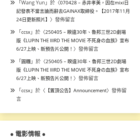
「
Wang Yun
」於〈
070428 – 赤井孝美，因在mixi日
記發表不當言論而辭去GAINAX取締役。【2017年11月
〉發佈留言
24日更新照片】
「
」於〈
ccsx
250405 – 睽違30年、魯邦三世2D劇場
版《LUPIN THE IIIRD THE MOVIE 不死身の血族》宣布
〉發佈留言
6/27上映、新預告片公開！
「
」於〈
圓糰
250405 – 睽違30年、魯邦三世2D劇場
版《LUPIN THE IIIRD THE MOVIE 不死身の血族》宣布
〉發佈留言
6/27上映、新預告片公開！
「
」於〈
〉發佈留
ccsx
【置頂公告】Announcement
言
● 電影情報 ●