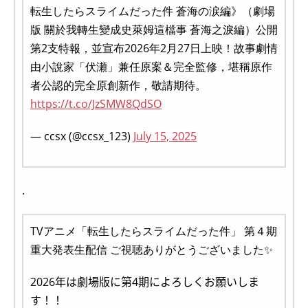
転生したらスライムだった件 蒼海の涙編》（劇場
版 關於我轉生變成史萊姆這檔事 蒼海之淚編）公開
第2支特報，並宣布2026年2月27日上映！故事劇情
由小說家「伏瀬」兼任原案＆完全監修，堪稱原作
者公認的完全原創新作，敬請期待。
https://t.co/JzSMW8QdSO
— ccsx (@ccsx_123)
July 15, 2025
.
TVアニメ「転生したらスライムだった件」 第４期
重大発表生配信 ご視聴ありがとうございました✨
2026年は劇場版に第4期によろしくお願いしま
す！！