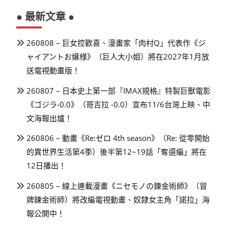
● 最新文章 ●
260808 – 巨女控歡喜、漫畫家「肉村Q」代表作《ジ
ャイアントお嬢様》（巨人大小姐）將在2027年1月放
送電視動畫版！
260807 – 日本史上第一部『IMAX規格』特製巨獸電影
《ゴジラ-0.0》（哥吉拉 -0.0）宣布11/6台灣上映、中
文海報出爐！
260806 – 動畫《Re:ゼロ 4th season》（Re: 從零開始
的異世界生活第4季）後半第12~19話「奪還編」將在
12日播出！
260805 – 線上連載漫畫《ニセモノの錬金術師》（冒
牌鍊金術師）將改編電視動畫、奴隸女主角「諾拉」海
報公開中！