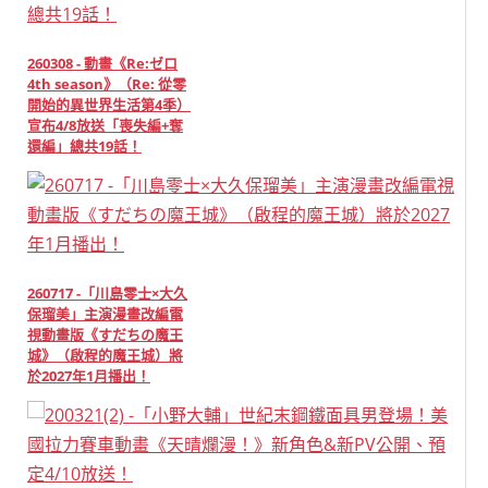
260308 - 動畫《Re:ゼロ
4th season》（Re: 從零
開始的異世界生活第4季）
宣布4/8放送「喪失編+奪
還編」總共19話！
260717 -「川島零士×大久
保瑠美」主演漫畫改編電
視動畫版《すだちの魔王
城》（啟程的魔王城）將
於2027年1月播出！