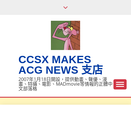
Skip
to
content
CCSX MAKES
ACG NEWS 支店
2007年1月18日開設，提供動畫、聲優、漫
畫、特攝、電影、MADmovie等情報的正體中
文部落格