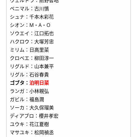
ヴェルドラ：前野智昭
ベニマル：古川慎
シュナ：千本木彩花
シオン：M・A・O
ソウエイ：江口拓也
ハクロウ：大塚芳忠
ミリム：日高里菜
クロベエ：柳田淳一
リグルド：山本兼平
リグル：石谷春貴
ゴブタ：
泊明日菜
ランガ：小林親弘
ガビル：福島潤
ソーカ：大久保瑠美
ディアブロ：櫻井孝宏
ユウキ：花江夏樹
マサユキ：松岡禎丞