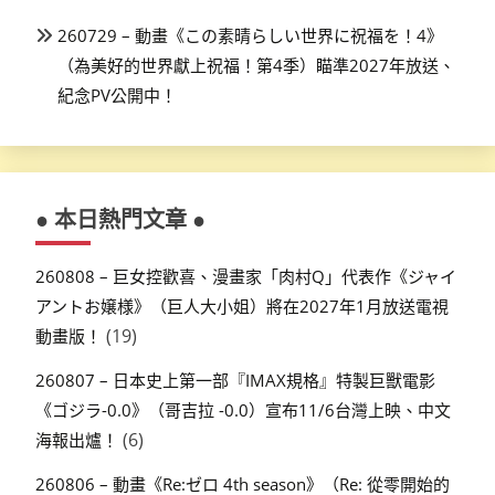
260729 – 動畫《この素晴らしい世界に祝福を！4》
（為美好的世界獻上祝福！第4季）瞄準2027年放送、
紀念PV公開中！
● 本日熱門文章 ●
260808 – 巨女控歡喜、漫畫家「肉村Q」代表作《ジャイ
アントお嬢様》（巨人大小姐）將在2027年1月放送電視
(19)
動畫版！
260807 – 日本史上第一部『IMAX規格』特製巨獸電影
《ゴジラ-0.0》（哥吉拉 -0.0）宣布11/6台灣上映、中文
(6)
海報出爐！
260806 – 動畫《Re:ゼロ 4th season》（Re: 從零開始的