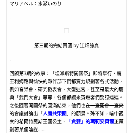
マリアベル：水瀬いのり
.
第三期的完結賀圖 by 江畑諒真
.
回顧第3期的故事：「坦派斯特開國祭」即將舉行，魔
王利姆路與愉快的夥伴部下們都賣力規劃著各式活動，
例如音樂會、研究發表會、大型迷宮，甚至是最大的慶
典「武鬥大會」等等，各個都讓來賓遊客們驚訝連連。
之後隨著開國祭的圓滿結束，他們也在
一直開會一直爽
的會議討論出「
人魔共榮圈
」的願景。殊不知，暗中觀
察的希爾特羅斯王國公主．
「貪婪」的瑪莉安貝爾
正策
劃著某個陰謀……