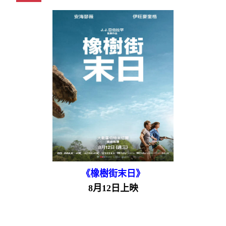
《橡樹街末日》
8月12日上映