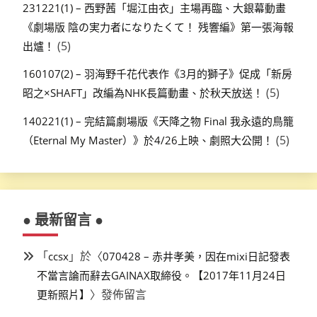
231221(1) – 西野茜「堀江由衣」主場再臨、大銀幕動畫
《劇場版 陰の実力者になりたくて！ 残響編》第一張海報
(5)
出爐！
160107(2) – 羽海野千花代表作《3月的獅子》促成「新房
(5)
昭之×SHAFT」改編為NHK長篇動畫、於秋天放送！
140221(1) – 完結篇劇場版《天降之物 Final 我永遠的鳥籠
(5)
（Eternal My Master）》於4/26上映、劇照大公開！
● 最新留言 ●
「
」於〈
ccsx
070428 – 赤井孝美，因在mixi日記發表
不當言論而辭去GAINAX取締役。【2017年11月24日
〉發佈留言
更新照片】