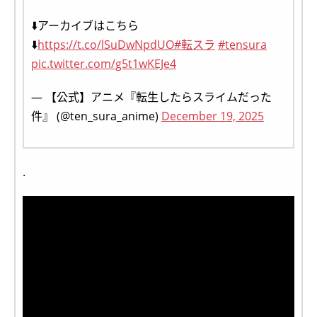
⬇️アーカイブはこちら
⬇️
https://t.co/lSuDwNpdUO
#転スラ
#tensura
pic.twitter.com/g5t1wKEJe4
— 【公式】アニメ『転生したらスライムだった
件』 (@ten_sura_anime)
December 19, 2025
.