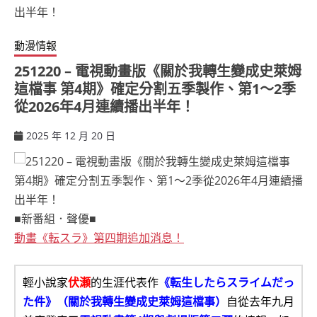
動漫情報
251220 – 電視動畫版《關於我轉生變成史萊姆
這檔事 第4期》確定分割五季製作、第1～2季
從2026年4月連續播出半年！
2025 年 12 月 20 日
ccsx
■新番組．聲優■
動畫《転スラ》第四期追加消息！
輕小說家
伏瀬
的生涯代表作
《転生したらスライムだっ
た件》（關於我轉生變成史萊姆這檔事）
自從去年九月