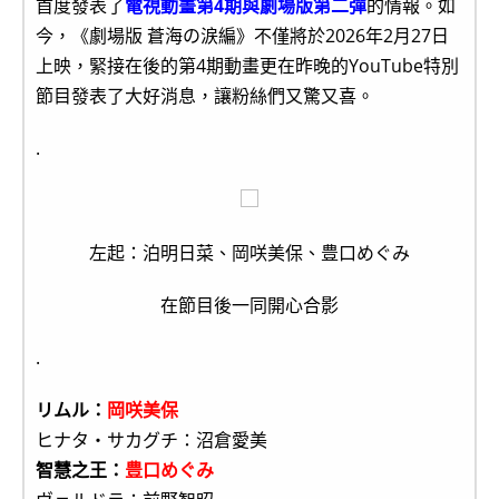
首度發表了
電視動畫第4期與劇場版第二彈
的情報。如
今，《劇場版 蒼海の涙編》不僅將於2026年2月27日
上映，緊接在後的第4期動畫更在昨晚的YouTube特別
節目發表了大好消息，讓粉絲們又驚又喜。
.
左起：泊明日菜、岡咲美保、豊口めぐみ
在節目後一同開心合影
.
リムル：
岡咲美保
ヒナタ・サカグチ：沼倉愛美
智慧之王：
豊口めぐみ