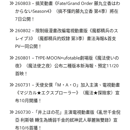
260803 – 搞笑動畫《Fate/Grand Order 藤丸立香はわ
からないSeason4》（搞不懂的藤丸立香 第4季）將在
7日公開！
260802 – 限制級漫畫改編電視動畫版《魔都精兵のス
レイブ3》（魔都精兵的奴隸 第3季）書法海報&首支
PV一同公開！
260801 – TYPE-MOON×ufotable劇場版《魔法使いの
夜》（魔法使之夜）公布二種版本新海報、預定11/20
首映！
260731 – 天使女僕「M・A・O」加入主演、電視動畫
《マジカル★エクスプローラー》（魔法★探險家）宣
布10月開播！
260730 -「井上ほの花」主演電視動畫版《亂世千金倪
亞·利斯頓 轉生為嬌弱千金的弒神武人華麗無雙錄》宣
布10/6首播！