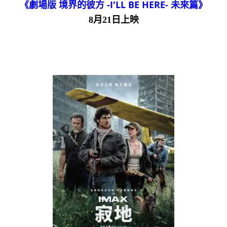
《劇場版 境界的彼方 -I'LL BE HERE- 未來篇》
8月21日上映