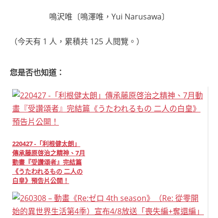
鳴沢唯〔鳴澤唯，Yui Narusawa〕
（今天有 1 人，累積共 125 人閱覽。）
您是否也知道：
220427 -「利根健太朗」
傳承藤原啓治之精神、7月
動畫『受讚頌者』完結篇
《うたわれるもの 二人の
白皇》預告片公開！