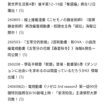
異世界生活第4季）後半第12~19話「奪還編」將在12日
(5)
播出！
260805 – 線上連載漫畫《ニセモノの錬金術師》（冒牌
鍊金術師）將改編電視動畫、奴隸女主角「諾拉」海報公
(5)
開中！
260503 -『五等分的新娘』2部新動畫：新OVA、小說改
編電視動畫《五等分の花嫁【春夏秋冬】》海報&預告一
(5)
同公開！
260208 – 學區半精靈「妮娜」登場、動畫第6季《ダンジ
ョンに出会いを求めるのは間違っているだろうか6》情報
(5)
出爐！
240608(2) – 電視動畫《リゼロ 3rd season》第一話90分
鐘特別版將在8/30劇場上映、「安済知佳」主演憤怒大罪
(5)
司教！