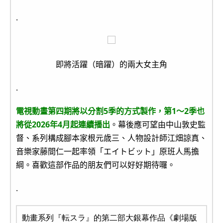
.
即將活躍（暗躍）的兩大女主角
.
電視動畫第四期將以分割5季的方式製作，第1～2季也
將從2026年4月起連續播出
。幕後應可望由中山敦史監
督、系列構成腳本家根元歳三、人物設計師江畑諒真、
音樂家藤間仁一起率領「エイトビット」原班人馬擔
綱。喜歡這部作品的朋友們可以好好期待囉。
.
動畫系列『転スラ』的第二部大銀幕作品《劇場版