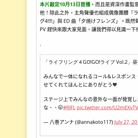
本片敲定10月13日首播
，而且是資深作畫監
他！除此之外，主角聲優也組成偶像團體『ライフリ
グ4!!!!」與 ED 曲「夕焼けフレンズ」
PV 趕快來跟大家見面，讓我們得以見識一
.
「ライフリング４GO!GO!ライブ Vol.
みんなで一体になれるコール&レスポンス
せてくれてほんとにありがとう🧡
ステージ上でみんなの意外な一面が発覚し
な、、🤭
#RIFL
pic.twitter.com/U2mEXvT
— 八巻アンナ (@annakoto117)
July 27, 2