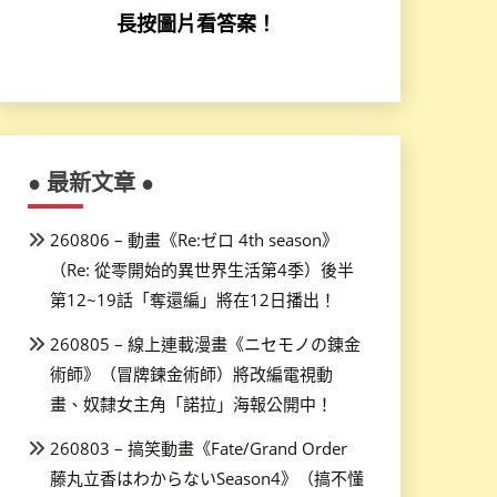
長按圖片看答案！
● 最新文章 ●
260806 – 動畫《Re:ゼロ 4th season》
（Re: 從零開始的異世界生活第4季）後半
第12~19話「奪還編」將在12日播出！
260805 – 線上連載漫畫《ニセモノの錬金
術師》（冒牌鍊金術師）將改編電視動
畫、奴隸女主角「諾拉」海報公開中！
260803 – 搞笑動畫《Fate/Grand Order
藤丸立香はわからないSeason4》（搞不懂