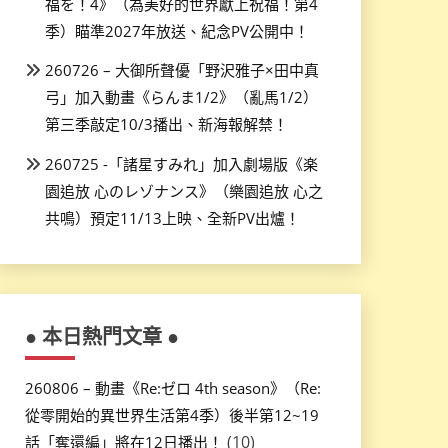
福を！4》（為美好的世界獻上祝福！第4
季）瞄準2027年放送、紀念PV公開中！
260726 – 大御所聲優「野沢雅子×田中真
弓」加入動畫《らんま1/2》（亂馬1/2）
第三季敲定10/3播出、新海報解禁！
260725 -「諸星すみれ」加入劇場版《楽
園追放 心のレゾナンス》（樂園追放 心之
共鳴）預定11/13上映、全新PV出爐！
● 本日熱門文章 ●
260806 – 動畫《Re:ゼロ 4th season》（Re:
從零開始的異世界生活第4季）後半第12~19
(10)
話「奪還編」將在12日播出！