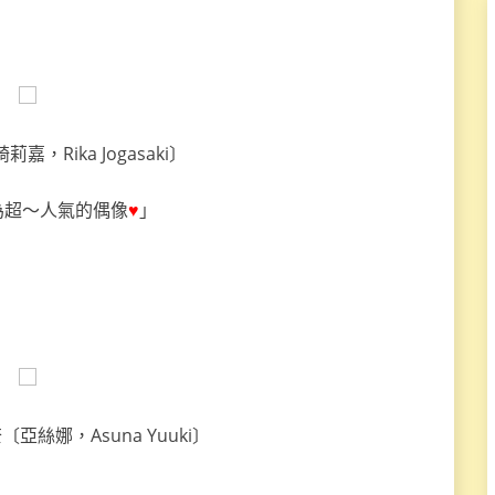
，Rika Jogasaki〕
為超～人氣的偶像
♥
」
〔亞絲娜，Asuna Yuuki〕