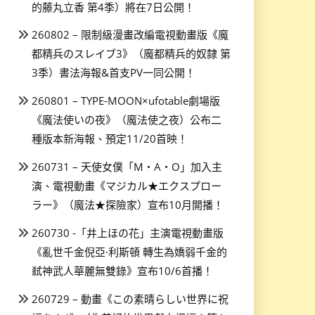
的藤丸立香 第4季）將在7日公開！
260802 – 限制級漫畫改編電視動畫版《魔
都精兵のスレイブ3》（魔都精兵的奴隸 第
3季）書法海報&首支PV一同公開！
260801 – TYPE-MOON×ufotable劇場版
《魔法使いの夜》（魔法使之夜）公布二
種版本新海報、預定11/20首映！
260731 – 天使女僕「M・A・O」加入主
演、電視動畫《マジカル★エクスプロー
ラー》（魔法★探險家）宣布10月開播！
260730 -「井上ほの花」主演電視動畫版
《亂世千金倪亞·利斯頓 轉生為嬌弱千金的
弒神武人華麗無雙錄》宣布10/6首播！
260729 – 動畫《この素晴らしい世界に祝