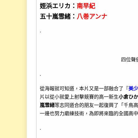
姪浜エリカ：
南早紀
五十嵐雪緒：
八巻アンナ
.
四位聲
.
從海報就可知道，本片又是一部融合了『
美少
片以從小就愛上射擊競賽的高一新生
小倉ひ
嵐雪緒
等志同道合的朋友一起復興了「千鳥
一邊也努力磨練技術，為即將來臨的全國高
.