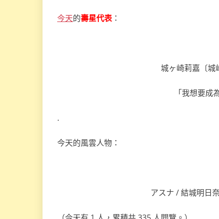
今天
的
壽星代表
：
城ヶ崎莉嘉〔城崎莉嘉
「我想要成
.
今天的風雲人物：
アスナ / 結城明日奈
（今天有 1 人，累積共 335 人閱覽。）