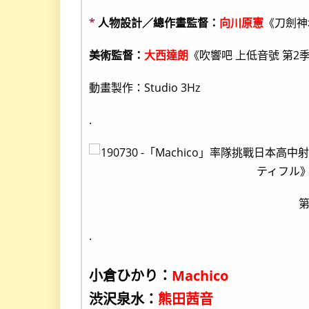
*
人物設計／總作畫監督：
向川原憲
《刀劍神
美術監督：
大西達朗
《吹響吧 上低音號 第2
動畫製作：Studio 3Hz
.
.
小倉ひかり：
Machico
渋沢泉水：
熊田茜音