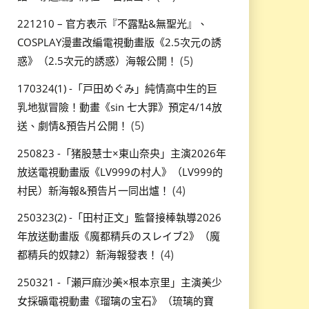
221210 – 官方表示『不露點&無聖光』、
COSPLAY漫畫改編電視動畫版《2.5次元の誘
(5)
惑》（2.5次元的誘惑）海報公開！
170324(1) -「戸田めぐみ」純情高中生的巨
乳地獄冒險！動畫《sin 七大罪》預定4/14放
(5)
送、劇情&預告片公開！
250823 -「猪股慧士×東山奈央」主演2026年
放送電視動畫版《LV999の村人》（LV999的
(4)
村民）新海報&預告片一同出爐！
250323(2) -「田村正文」監督接棒執導2026
年放送動畫版《魔都精兵のスレイブ2》（魔
(4)
都精兵的奴隸2）新海報發表！
250321 -「瀬戸麻沙美×根本京里」主演美少
女採礦電視動畫《瑠璃の宝石》（琉璃的寶