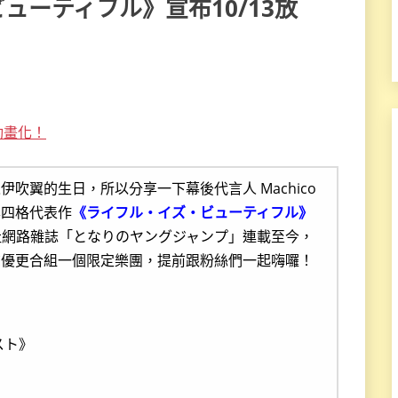
ューティフル》宣布10/13放
動畫化！
吹翼的生日，所以分享一下幕後代言人 Machico
鬆四格代表作
《ライフル・イズ・ビューティフル》
英社網路雜誌「となりのヤングジャンプ」連載至今，
聲優更合組一個限定樂團，提前跟粉絲們一起嗨囉！
スト》