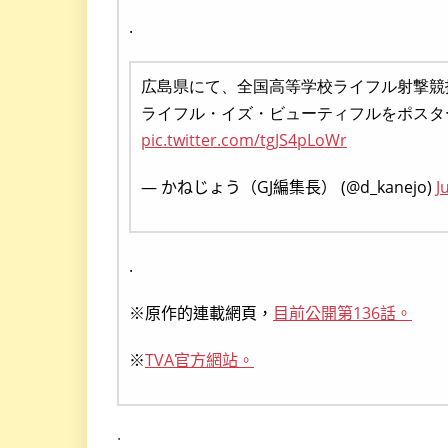
.
広島県にて、全国高等学校ライフル射撃競
ライフル・イズ・ビューティフルをポスタ
pic.twitter.com/tgJS4pLoWr
— かねじょう（GJ編集長） (@d_kanejo)
J
.
※原作的連載網頁，
目前公開第136話。
※
TVA官方網站。
.