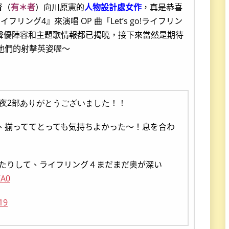
督（
有＊者
）向川原憲的
人物設計處女作
，真是恭喜
ング4』來演唱 OP 曲「Let’s go!ライフリン
。既然聲優陣容和主題歌情報都已揭曉，接下來當然是期待
下他們的射擊英姿喔～
2」昼夜2部ありがとうございました！！
、揃っててとっても気持ちよかった〜！息を合わ
たりして、ライフリング４まだまだ奥が深い
VA0
019