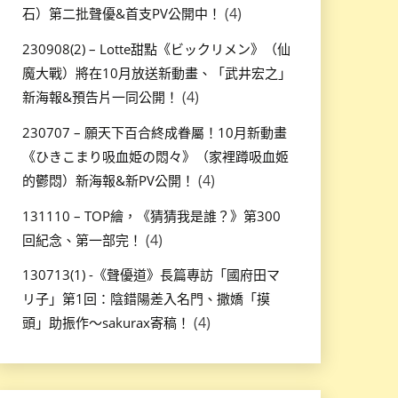
(4)
石）第二批聲優&首支PV公開中！
230908(2) – Lotte甜點《ビックリメン》（仙
魔大戰）將在10月放送新動畫、「武井宏之」
(4)
新海報&預告片一同公開！
230707 – 願天下百合終成眷屬！10月新動畫
《ひきこまり吸血姫の悶々》（家裡蹲吸血姬
(4)
的鬱悶）新海報&新PV公開！
131110 – TOP繪，《猜猜我是誰？》第300
(4)
回紀念、第一部完！
130713(1) -《聲優道》長篇專訪「國府田マ
リ子」第1回：陰錯陽差入名門、撒嬌「摸
(4)
頭」助振作～sakurax寄稿！