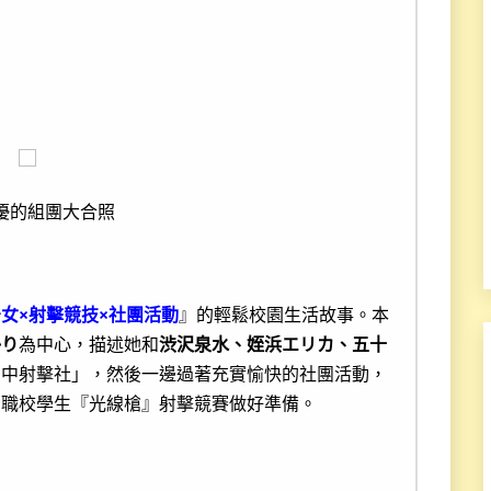
優的組團大合照
女×射擊競技×社團活動
』的輕鬆校園生活故事。本
かり
為中心，描述她和
渋沢泉水、姪浜エリカ、五十
高中射擊社」，然後一邊過著充實愉快的社團活動，
中職校學生『光線槍』射擊競賽做好準備。