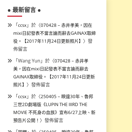
● 最新留言 ●
「
」於〈
ccsx
070428 – 赤井孝美，因在
mixi日記發表不當言論而辭去GAINAX取締
〉發
役。【2017年11月24日更新照片】
佈留言
「
Wang Yun
」於〈
070428 – 赤井孝
美，因在mixi日記發表不當言論而辭去
GAINAX取締役。【2017年11月24日更新
〉發佈留言
照片】
「
」於〈
ccsx
250405 – 睽違30年、魯邦
三世2D劇場版《LUPIN THE IIIRD THE
MOVIE 不死身の血族》宣布6/27上映、新
〉發佈留言
預告片公開！
「
」於〈
圓糰
250405 – 睽違30年、魯邦