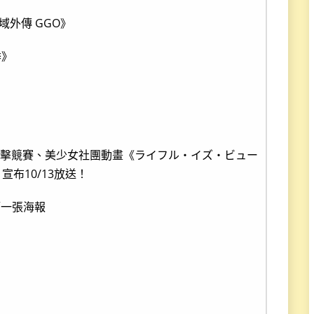
域外傳 GGO》
季》
第一張海報