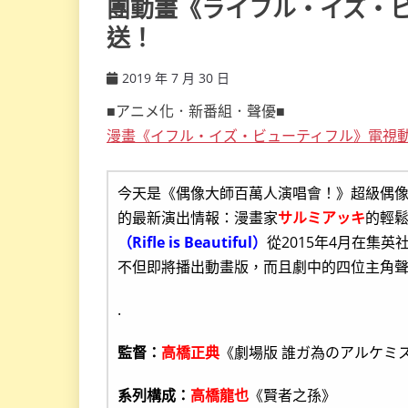
團動畫《ライフル・イズ・ビ
送！
2019 年 7 月 30 日
ccsx
■アニメ化．新番組．聲優■
漫畫《イフル・イズ・ビューティフル》電視
今天是《偶像大師百萬人演唱會！》超級偶像伊
的最新演出情報：漫畫家
サルミアッキ
的輕
（Rifle is Beautiful）
從2015年4月在集
不但即將播出動畫版，而且劇中的四位主角
.
監督：
高橋正典
《劇場版 誰ガ為のアルケミ
系列構成：
高橋龍也
《賢者之孫》