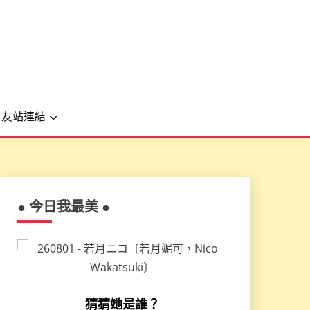
友站連結
● 今日我最美 ●
猜猜她是誰？